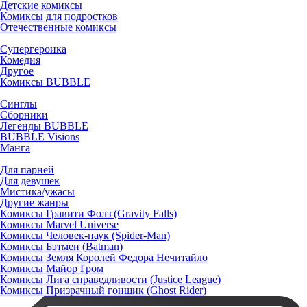
Детские комиксы
Комиксы для подростков
Отечественные комиксы
Супергероика
Комедия
Другое
Комиксы BUBBLE
Синглы
Сборники
Легенды BUBBLE
BUBBLE Visions
Манга
Для парней
Для девушек
Мистика/ужасы
Другие жанры
Комиксы Гравити Фолз (Gravity Falls)
Комиксы Marvel Universe
Комиксы Человек-паук (Spider-Man)
Комиксы Бэтмен (Batman)
Комиксы Земля Королей Федора Нечитайло
Комиксы Майор Гром
Комиксы Лига справедливости (Justice League)
Комиксы Призрачный гонщик (Ghost Rider)