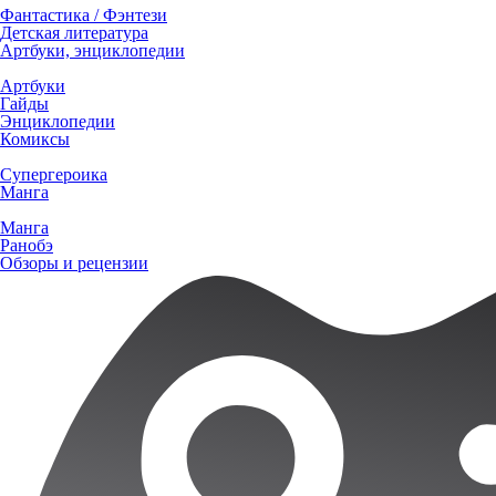
Фантастика / Фэнтези
Детская литература
Артбуки, энциклопедии
Артбуки
Гайды
Энциклопедии
Комиксы
Супергероика
Манга
Манга
Ранобэ
Обзоры и рецензии