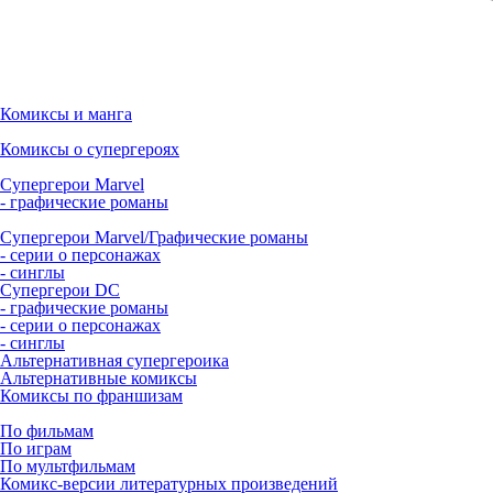
Комиксы и манга
Комиксы о супергероях
Супергерои Marvel
- графические романы
Супергерои Marvel/Графические романы
- серии о персонажах
- синглы
Супергерои DC
- графические романы
- серии о персонажах
- синглы
Альтернативная супергероика
Альтернативные комиксы
Комиксы по франшизам
По фильмам
По играм
По мультфильмам
Комикс-версии литературных произведений