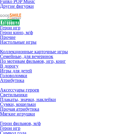
Funko POP Music
Другие фигурки
Герои игр
Герои кино, м/ф
Прочие
Настольные игры
Коллекционные карточные игры
Семейные, для вечеринок
По мотивам фильмов, игр, книг
В дорогу
Игры для детей
Головоломки
Атрибутика
Аксессуары героев
Светильники
Плакаты, значки, наклейки
Сумки, кошельки
Прочая атрибутика
Мягкие игрушки
Герои фильмов, м/ф
Герои игр
Символ года