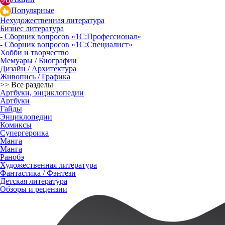
Популярные
Нехудожественная литература
Бизнес литература
- Сборник вопросов «1С:Профессионал»
- Сборник вопросов «1С:Специалист»
Хобби и творчество
Мемуары / Биографии
Дизайн / Архитектура
Живопись / Графика
>> Все разделы
Артбуки, энциклопедии
Артбуки
Гайды
Энциклопедии
Комиксы
Супергероика
Манга
Манга
Ранобэ
Художественная литература
Фантастика / Фэнтези
Детская литература
Обзоры и рецензии