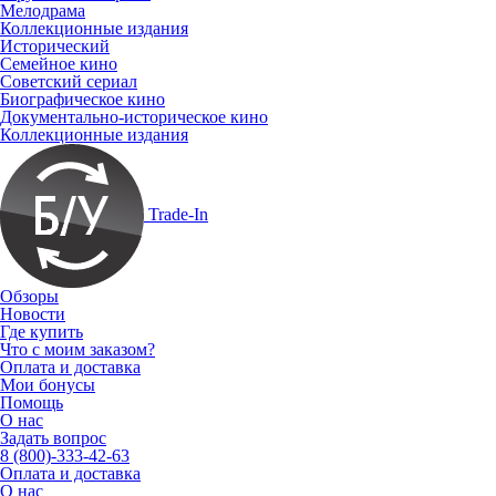
Мелодрама
Коллекционные издания
Исторический
Семейное кино
Советский сериал
Биографическое кино
Документально-историческое кино
Коллекционные издания
Trade-In
Обзоры
Новости
Где купить
Что с моим заказом?
Оплата и доставка
Мои бонусы
Помощь
О нас
Задать вопрос
8 (800)-333-42-63
Оплата и доставка
О нас