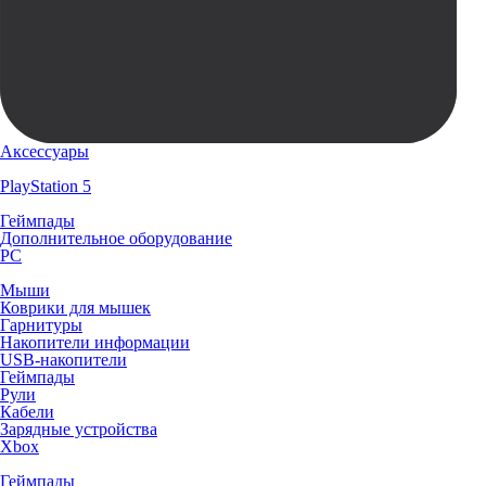
Аксессуары
PlayStation 5
Геймпады
Дополнительное оборудование
PC
Мыши
Коврики для мышек
Гарнитуры
Накопители информации
USB-накопители
Геймпады
Рули
Кабели
Зарядные устройства
Xbox
Геймпады