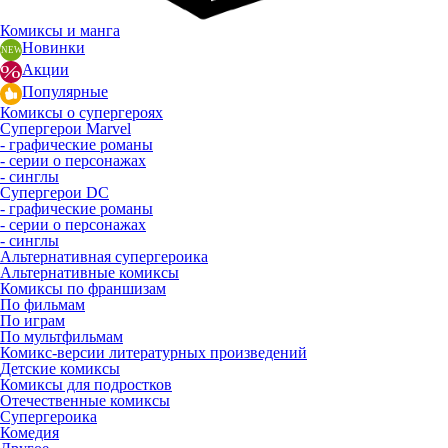
Комиксы и манга
Новинки
Акции
Популярные
Комиксы о супергероях
Супергерои Marvel
- графические романы
- серии о персонажах
- синглы
Супергерои DC
- графические романы
- серии о персонажах
- синглы
Альтернативная супергероика
Альтернативные комиксы
Комиксы по франшизам
По фильмам
По играм
По мультфильмам
Комикс-версии литературных произведений
Детские комиксы
Комиксы для подростков
Отечественные комиксы
Супергероика
Комедия