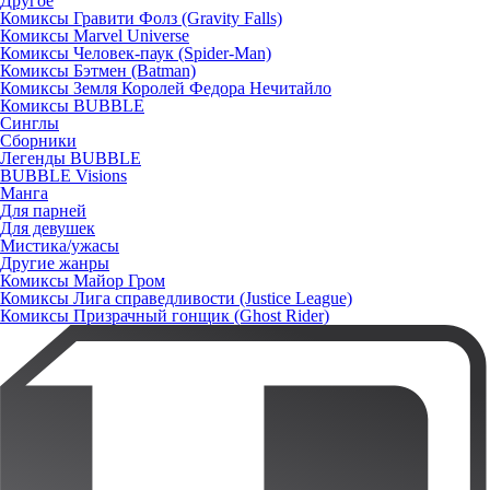
Другое
Комиксы Гравити Фолз (Gravity Falls)
Комиксы Marvel Universe
Комиксы Человек-паук (Spider-Man)
Комиксы Бэтмен (Batman)
Комиксы Земля Королей Федора Нечитайло
Комиксы BUBBLE
Синглы
Сборники
Легенды BUBBLE
BUBBLE Visions
Манга
Для парней
Для девушек
Мистика/ужасы
Другие жанры
Комиксы Майор Гром
Комиксы Лига справедливости (Justice League)
Комиксы Призрачный гонщик (Ghost Rider)