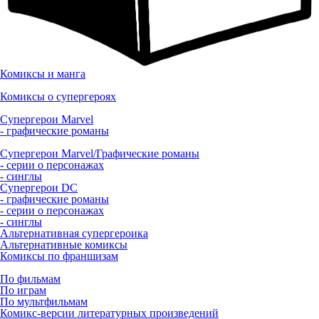
Комиксы и манга
Комиксы о супергероях
Супергерои Marvel
- графические романы
Супергерои Marvel/Графические романы
- серии о персонажах
- синглы
Супергерои DC
- графические романы
- серии о персонажах
- синглы
Альтернативная супергероика
Альтернативные комиксы
Комиксы по франшизам
По фильмам
По играм
По мультфильмам
Комикс-версии литературных произведений