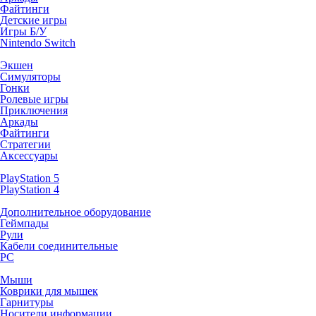
Файтинги
Детские игры
Игры Б/У
Nintendo Switch
Экшен
Симуляторы
Гонки
Ролевые игры
Приключения
Аркады
Файтинги
Стратегии
Аксессуары
PlayStation 5
PlayStation 4
Дополнительное оборудование
Геймпады
Рули
Кабели соединительные
PC
Мыши
Коврики для мышек
Гарнитуры
Носители информации