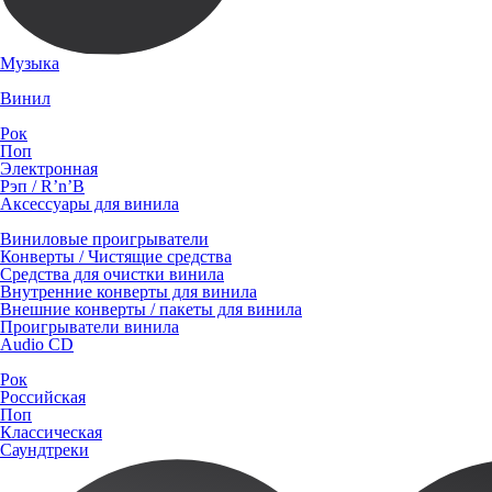
Музыка
Винил
Рок
Поп
Электронная
Рэп / R’n’B
Аксессуары для винила
Виниловые проигрыватели
Конверты / Чистящие средства
Средства для очистки винила
Внутренние конверты для винила
Внешние конверты / пакеты для винила
Проигрыватели винила
Audio CD
Рок
Российская
Поп
Классическая
Саундтреки