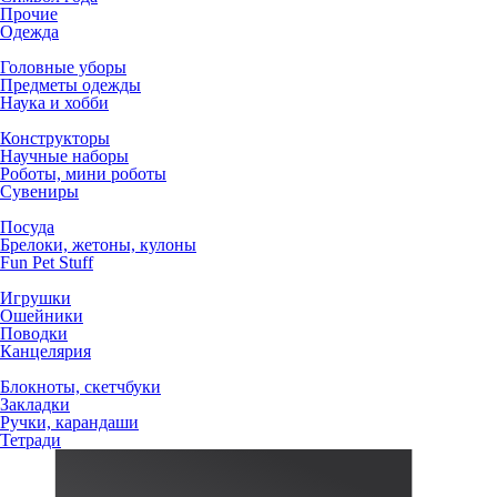
Прочие
Одежда
Головные уборы
Предметы одежды
Наука и хобби
Конструкторы
Научные наборы
Роботы, мини роботы
Сувениры
Посуда
Брелоки, жетоны, кулоны
Fun Pet Stuff
Игрушки
Ошейники
Поводки
Канцелярия
Блокноты, скетчбуки
Закладки
Ручки, карандаши
Тетради