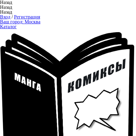
Назад
Назад
Назад
Вход
/
Регистрация
Ваш город:
Москва
Каталог