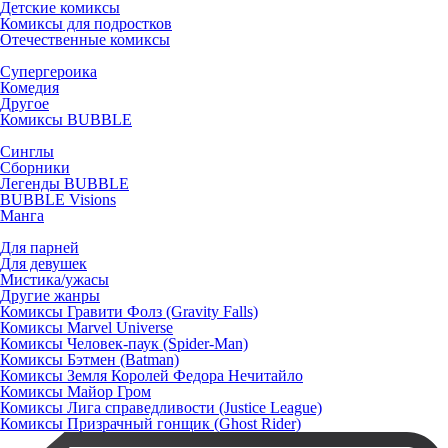
Детские комиксы
Комиксы для подростков
Отечественные комиксы
Супергероика
Комедия
Другое
Комиксы BUBBLE
Синглы
Сборники
Легенды BUBBLE
BUBBLE Visions
Манга
Для парней
Для девушек
Мистика/ужасы
Другие жанры
Комиксы Гравити Фолз (Gravity Falls)
Комиксы Marvel Universe
Комиксы Человек-паук (Spider-Man)
Комиксы Бэтмен (Batman)
Комиксы Земля Королей Федора Нечитайло
Комиксы Майор Гром
Комиксы Лига справедливости (Justice League)
Комиксы Призрачный гонщик (Ghost Rider)