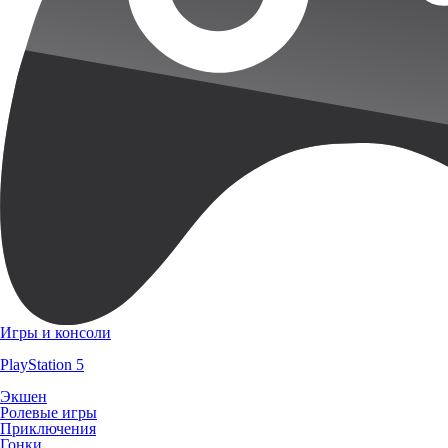
Игры и консоли
PlayStation 5
Экшен
Ролевые игры
Приключения
Гонки