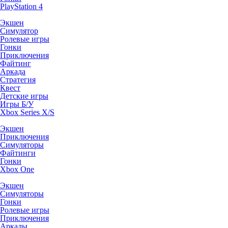
PlayStation 4
Экшен
Симулятор
Ролевые игры
Гонки
Приключения
Файтинг
Аркада
Стратегия
Квест
Детские игры
Игры Б/У
Xbox Series X/S
Экшен
Приключения
Симуляторы
Файтинги
Гонки
Xbox One
Экшен
Симуляторы
Гонки
Ролевые игры
Приключения
Аркады