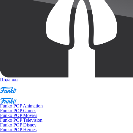
Подарки
Funko POP Animation
Funko POP Games
Funko POP Movies
Funko POP Television
Funko POP Disney
Funko POP Heroes