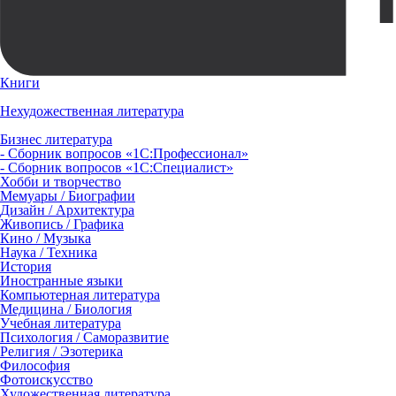
Книги
Нехудожественная литература
Бизнес литература
- Сборник вопросов «1С:Профессионал»
- Сборник вопросов «1С:Специалист»
Хобби и творчество
Мемуары / Биографии
Дизайн / Архитектура
Живопись / Графика
Кино / Музыка
Наука / Техника
История
Иностранные языки
Компьютерная литература
Медицина / Биология
Учебная литература
Психология / Саморазвитие
Религия / Эзотерика
Философия
Фотоискусство
Художественная литература