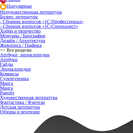
Популярные
Нехудожественная литература
Бизнес литература
- Сборник вопросов «1С:Профессионал»
- Сборник вопросов «1С:Специалист»
Хобби и творчество
Мемуары / Биографии
Дизайн / Архитектура
Живопись / Графика
>> Все разделы
Артбуки, энциклопедии
Артбуки
Гайды
Энциклопедии
Комиксы
Супергероика
Манга
Манга
Ранобэ
Художественная литература
Фантастика / Фэнтези
Детская литература
Обзоры и рецензии