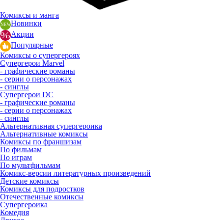
Комиксы и манга
Новинки
Акции
Популярные
Комиксы о супергероях
Супергерои Marvel
- графические романы
- серии о персонажах
- синглы
Супергерои DC
- графические романы
- серии о персонажах
- синглы
Альтернативная супергероика
Альтернативные комиксы
Комиксы по франшизам
По фильмам
По играм
По мультфильмам
Комикс-версии литературных произведений
Детские комиксы
Комиксы для подростков
Отечественные комиксы
Супергероика
Комедия