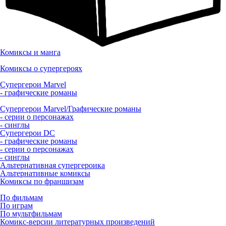
Комиксы и манга
Комиксы о супергероях
Супергерои Marvel
- графические романы
Супергерои Marvel/Графические романы
- серии о персонажах
- синглы
Супергерои DC
- графические романы
- серии о персонажах
- синглы
Альтернативная супергероика
Альтернативные комиксы
Комиксы по франшизам
По фильмам
По играм
По мультфильмам
Комикс-версии литературных произведений