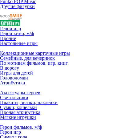
Funko POP Music
Другие фигурки
Герои игр
Герои кино, м/ф
Прочие
Настольные игры
Коллекционные карточные игры
Семейные, для вечеринок
По мотивам фильмов, игр, книг
В дорогу
Игры для детей
Головоломки
Атрибутика
Аксессуары героев
Светильники
Плакаты, значки, наклейки
Сумки, кошельки
Прочая атрибутика
Мягкие игрушки
Герои фильмов, м/ф
Герои игр
Символ года