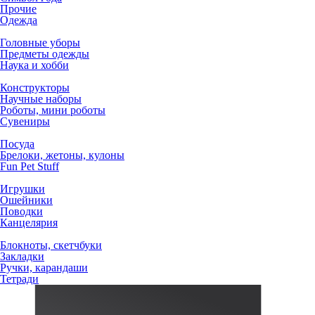
Прочие
Одежда
Головные уборы
Предметы одежды
Наука и хобби
Конструкторы
Научные наборы
Роботы, мини роботы
Сувениры
Посуда
Брелоки, жетоны, кулоны
Fun Pet Stuff
Игрушки
Ошейники
Поводки
Канцелярия
Блокноты, скетчбуки
Закладки
Ручки, карандаши
Тетради