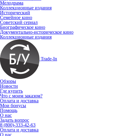
Мелодрама
Коллекционные издания
Исторический
Семейное кино
Советский сериал
Биографическое кино
Документально-историческое кино
Коллекционные издания
Trade-In
Обзоры
Новости
Где купить
Что с моим заказом?
Оплата и доставка
Мои бонусы
Помощь
О нас
Задать вопрос
8 (800)-333-42-63
Оплата и доставка
О нас