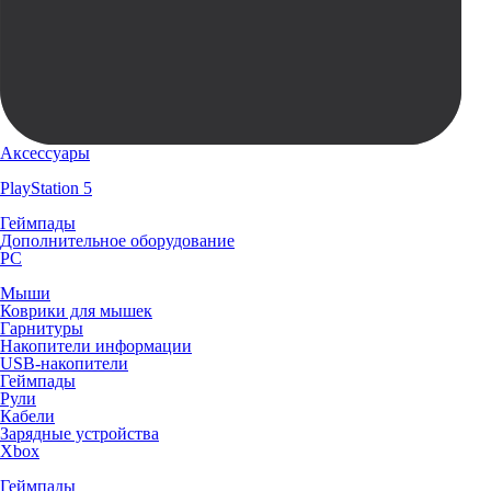
Аксессуары
PlayStation 5
Геймпады
Дополнительное оборудование
PC
Мыши
Коврики для мышек
Гарнитуры
Накопители информации
USB-накопители
Геймпады
Рули
Кабели
Зарядные устройства
Xbox
Геймпады