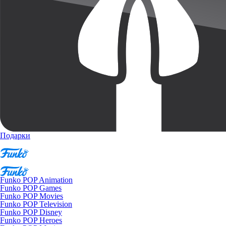
Подарки
Funko POP Animation
Funko POP Games
Funko POP Movies
Funko POP Television
Funko POP Disney
Funko POP Heroes