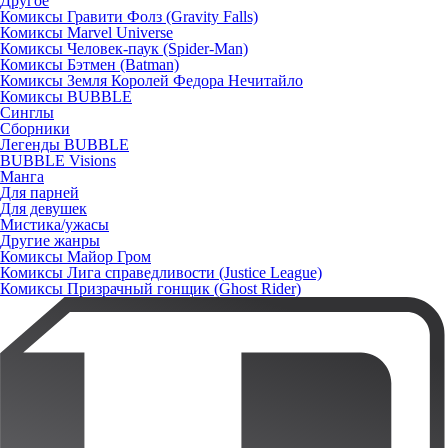
Другое
Комиксы Гравити Фолз (Gravity Falls)
Комиксы Marvel Universe
Комиксы Человек-паук (Spider-Man)
Комиксы Бэтмен (Batman)
Комиксы Земля Королей Федора Нечитайло
Комиксы BUBBLE
Синглы
Сборники
Легенды BUBBLE
BUBBLE Visions
Манга
Для парней
Для девушек
Мистика/ужасы
Другие жанры
Комиксы Майор Гром
Комиксы Лига справедливости (Justice League)
Комиксы Призрачный гонщик (Ghost Rider)