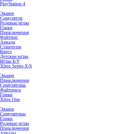
PlayStation 4
Экшен
Симулятор
Ролевые игры
Гонки
Приключения
Файтинг
Аркада
Стратегия
Квест
Детские игры
Игры Б/У
Xbox Series X/S
Экшен
Приключения
Симуляторы
Файтинги
Гонки
Xbox One
Экшен
Симуляторы
Гонки
Ролевые игры
Приключения
Аркады