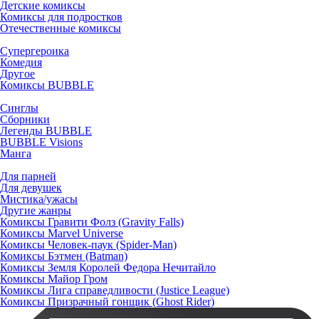
Детские комиксы
Комиксы для подростков
Отечественные комиксы
Супергероика
Комедия
Другое
Комиксы BUBBLE
Синглы
Сборники
Легенды BUBBLE
BUBBLE Visions
Манга
Для парней
Для девушек
Мистика/ужасы
Другие жанры
Комиксы Гравити Фолз (Gravity Falls)
Комиксы Marvel Universe
Комиксы Человек-паук (Spider-Man)
Комиксы Бэтмен (Batman)
Комиксы Земля Королей Федора Нечитайло
Комиксы Майор Гром
Комиксы Лига справедливости (Justice League)
Комиксы Призрачный гонщик (Ghost Rider)