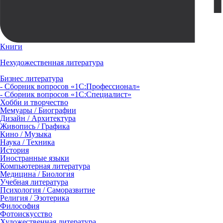
Книги
Нехудожественная литература
Бизнес литература
- Сборник вопросов «1С:Профессионал»
- Сборник вопросов «1С:Специалист»
Хобби и творчество
Мемуары / Биографии
Дизайн / Архитектура
Живопись / Графика
Кино / Музыка
Наука / Техника
История
Иностранные языки
Компьютерная литература
Медицина / Биология
Учебная литература
Психология / Саморазвитие
Религия / Эзотерика
Философия
Фотоискусство
Художественная литература