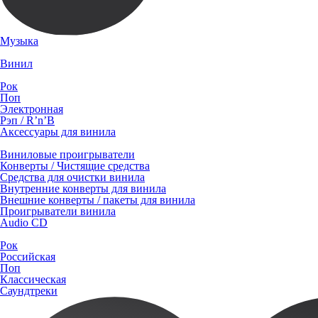
Музыка
Винил
Рок
Поп
Электронная
Рэп / R’n’B
Аксессуары для винила
Виниловые проигрыватели
Конверты / Чистящие средства
Средства для очистки винила
Внутренние конверты для винила
Внешние конверты / пакеты для винила
Проигрыватели винила
Audio CD
Рок
Российская
Поп
Классическая
Саундтреки