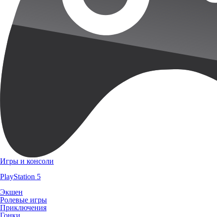
Игры и консоли
PlayStation 5
Экшен
Ролевые игры
Приключения
Гонки