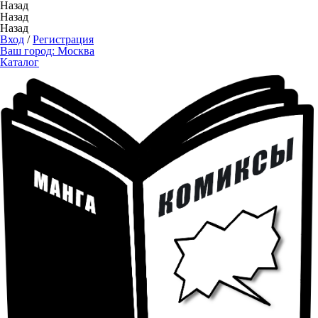
Назад
Назад
Назад
Вход
/
Регистрация
Ваш город:
Москва
Каталог