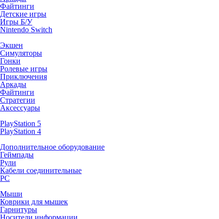
Файтинги
Детские игры
Игры Б/У
Nintendo Switch
Экшен
Симуляторы
Гонки
Ролевые игры
Приключения
Аркады
Файтинги
Стратегии
Аксессуары
PlayStation 5
PlayStation 4
Дополнительное оборудование
Геймпады
Рули
Кабели соединительные
PC
Мыши
Коврики для мышек
Гарнитуры
Носители информации