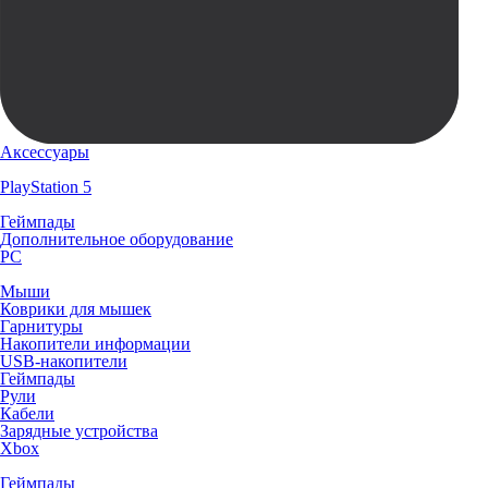
Аксессуары
PlayStation 5
Геймпады
Дополнительное оборудование
PC
Мыши
Коврики для мышек
Гарнитуры
Накопители информации
USB-накопители
Геймпады
Рули
Кабели
Зарядные устройства
Xbox
Геймпады