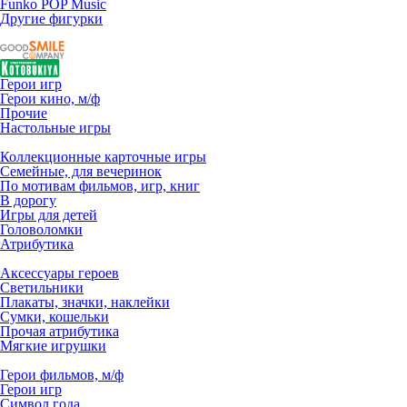
Funko POP Music
Другие фигурки
Герои игр
Герои кино, м/ф
Прочие
Настольные игры
Коллекционные карточные игры
Семейные, для вечеринок
По мотивам фильмов, игр, книг
В дорогу
Игры для детей
Головоломки
Атрибутика
Аксессуары героев
Светильники
Плакаты, значки, наклейки
Сумки, кошельки
Прочая атрибутика
Мягкие игрушки
Герои фильмов, м/ф
Герои игр
Символ года