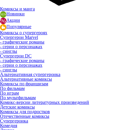
Комиксы и манга
Новинки
Акции
Популярные
Комиксы о супергероях
Супергерои Marvel
- графические романы
- серии о персонажах
- синглы
Супергерои DC
- графические романы
- серии о персонажах
- синглы
Альтернативная супергероика
Альтернативные комиксы
Комиксы по франшизам
По фильмам
По играм
По мультфильмам
Комикс-версии литературных произведений
Детские комиксы
Комиксы для подростков
Отечественные комиксы
Супергероика
Комедия