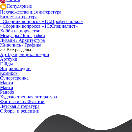
Популярные
Нехудожественная литература
Бизнес литература
- Сборник вопросов «1С:Профессионал»
- Сборник вопросов «1С:Специалист»
Хобби и творчество
Мемуары / Биографии
Дизайн / Архитектура
Живопись / Графика
>> Все разделы
Артбуки, энциклопедии
Артбуки
Гайды
Энциклопедии
Комиксы
Супергероика
Манга
Манга
Ранобэ
Художественная литература
Фантастика / Фэнтези
Детская литература
Обзоры и рецензии