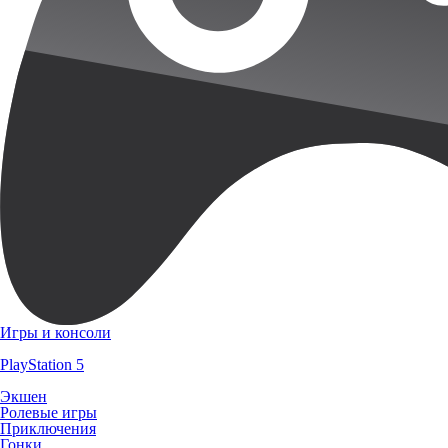
Игры и консоли
PlayStation 5
Экшен
Ролевые игры
Приключения
Гонки