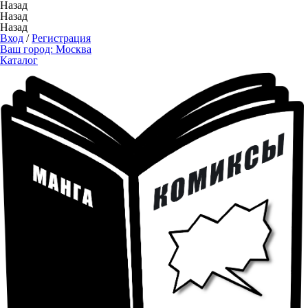
Назад
Назад
Назад
Вход
/
Регистрация
Ваш город:
Москва
Каталог