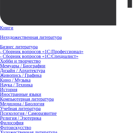
Книги
Нехудожественная литература
Бизнес литература
- Сборник вопросов «1С:Профессионал»
- Сборник вопросов «1С:Специалист»
Хобби и творчество
Мемуары / Биографии
Дизайн / Архитектура
Живопись / Графика
Кино / Музыка
Наука / Техника
История
Иностранные языки
Компьютерная литература
Медицина / Биология
Учебная литература
Психология / Саморазвитие
Религия / Эзотерика
Философия
Фотоискусство
Художественная литература