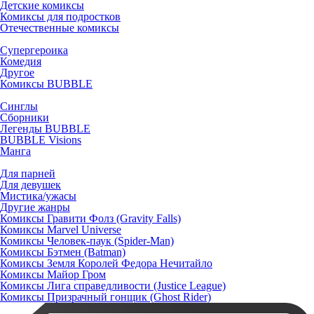
Детские комиксы
Комиксы для подростков
Отечественные комиксы
Супергероика
Комедия
Другое
Комиксы BUBBLE
Синглы
Сборники
Легенды BUBBLE
BUBBLE Visions
Манга
Для парней
Для девушек
Мистика/ужасы
Другие жанры
Комиксы Гравити Фолз (Gravity Falls)
Комиксы Marvel Universe
Комиксы Человек-паук (Spider-Man)
Комиксы Бэтмен (Batman)
Комиксы Земля Королей Федора Нечитайло
Комиксы Майор Гром
Комиксы Лига справедливости (Justice League)
Комиксы Призрачный гонщик (Ghost Rider)