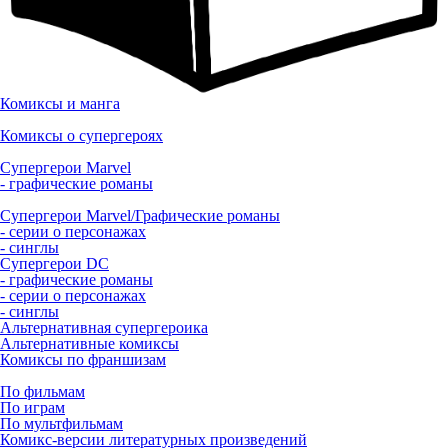
Комиксы и манга
Комиксы о супергероях
Супергерои Marvel
- графические романы
Супергерои Marvel/Графические романы
- серии о персонажах
- синглы
Супергерои DC
- графические романы
- серии о персонажах
- синглы
Альтернативная супергероика
Альтернативные комиксы
Комиксы по франшизам
По фильмам
По играм
По мультфильмам
Комикс-версии литературных произведений