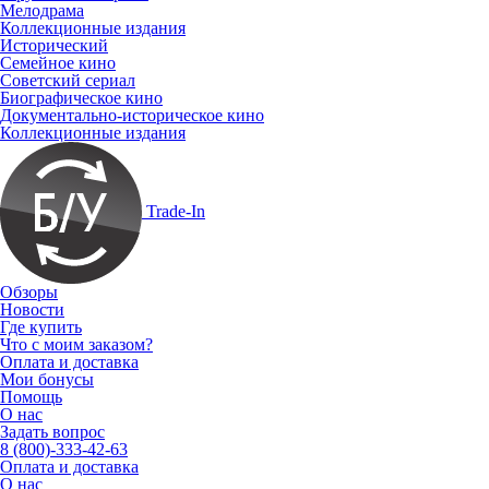
Мелодрама
Коллекционные издания
Исторический
Семейное кино
Советский сериал
Биографическое кино
Документально-историческое кино
Коллекционные издания
Trade-In
Обзоры
Новости
Где купить
Что с моим заказом?
Оплата и доставка
Мои бонусы
Помощь
О нас
Задать вопрос
8 (800)-333-42-63
Оплата и доставка
О нас