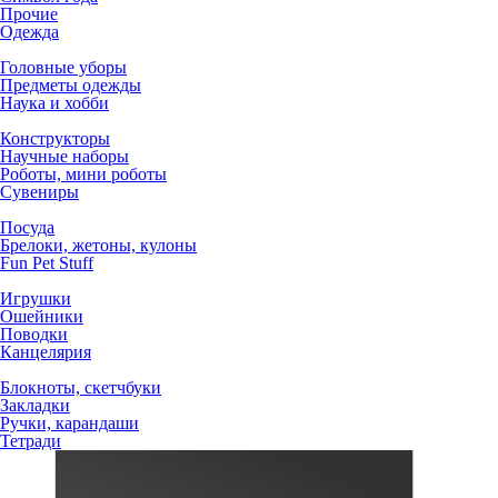
Прочие
Одежда
Головные уборы
Предметы одежды
Наука и хобби
Конструкторы
Научные наборы
Роботы, мини роботы
Сувениры
Посуда
Брелоки, жетоны, кулоны
Fun Pet Stuff
Игрушки
Ошейники
Поводки
Канцелярия
Блокноты, скетчбуки
Закладки
Ручки, карандаши
Тетради