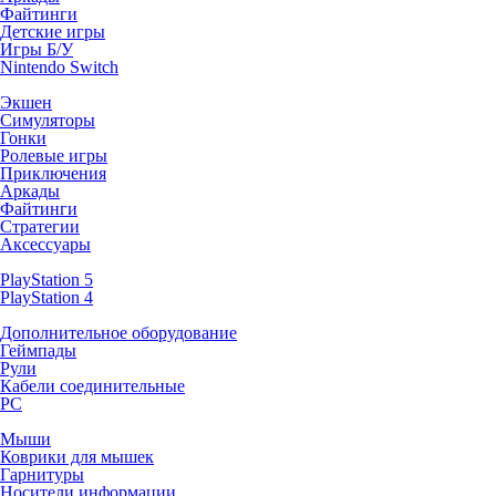
Файтинги
Детские игры
Игры Б/У
Nintendo Switch
Экшен
Симуляторы
Гонки
Ролевые игры
Приключения
Аркады
Файтинги
Стратегии
Аксессуары
PlayStation 5
PlayStation 4
Дополнительное оборудование
Геймпады
Рули
Кабели соединительные
PC
Мыши
Коврики для мышек
Гарнитуры
Носители информации