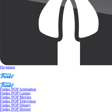
Подарки
Funko POP Animation
Funko POP Games
Funko POP Movies
Funko POP Television
Funko POP Disney
Funko POP Heroes