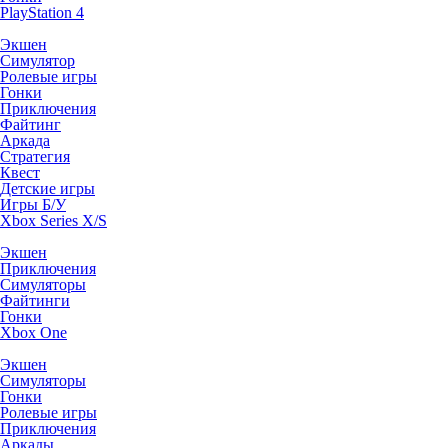
PlayStation 4
Экшен
Симулятор
Ролевые игры
Гонки
Приключения
Файтинг
Аркада
Стратегия
Квест
Детские игры
Игры Б/У
Xbox Series X/S
Экшен
Приключения
Симуляторы
Файтинги
Гонки
Xbox One
Экшен
Симуляторы
Гонки
Ролевые игры
Приключения
Аркады