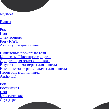
Музыка
Винил
Рок
Поп
Электронная
Рэп / R’n’B
Аксессуары для винила
Виниловые проигрыватели
Конверты / Чистящие средства
Средства для очистки винила
Внутренние конверты для винила
Внешние конверты / пакеты для винила
Проигрыватели винила
Audio CD
Рок
Российская
Поп
Классическая
Саундтреки