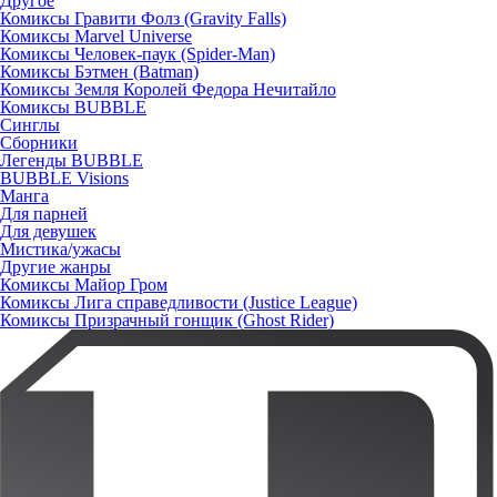
Другое
Комиксы Гравити Фолз (Gravity Falls)
Комиксы Marvel Universe
Комиксы Человек-паук (Spider-Man)
Комиксы Бэтмен (Batman)
Комиксы Земля Королей Федора Нечитайло
Комиксы BUBBLE
Синглы
Сборники
Легенды BUBBLE
BUBBLE Visions
Манга
Для парней
Для девушек
Мистика/ужасы
Другие жанры
Комиксы Майор Гром
Комиксы Лига справедливости (Justice League)
Комиксы Призрачный гонщик (Ghost Rider)