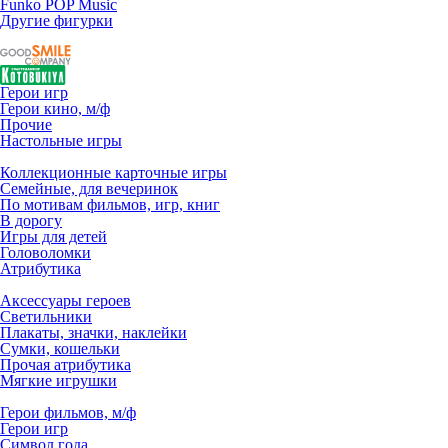
Funko POP Music
Другие фигурки
Герои игр
Герои кино, м/ф
Прочие
Настольные игры
Коллекционные карточные игры
Семейные, для вечеринок
По мотивам фильмов, игр, книг
В дорогу
Игры для детей
Головоломки
Атрибутика
Аксессуары героев
Светильники
Плакаты, значки, наклейки
Сумки, кошельки
Прочая атрибутика
Мягкие игрушки
Герои фильмов, м/ф
Герои игр
Символ года