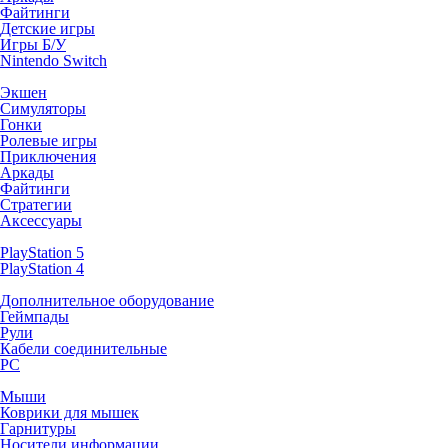
Файтинги
Детские игры
Игры Б/У
Nintendo Switch
Экшен
Симуляторы
Гонки
Ролевые игры
Приключения
Аркады
Файтинги
Стратегии
Аксессуары
PlayStation 5
PlayStation 4
Дополнительное оборудование
Геймпады
Рули
Кабели соединительные
PC
Мыши
Коврики для мышек
Гарнитуры
Носители информации