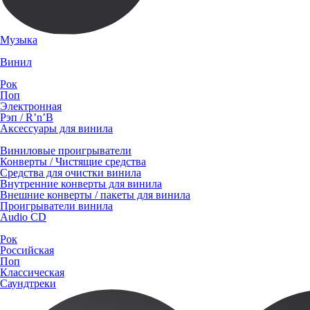
Музыка
Винил
Рок
Поп
Электронная
Рэп / R’n’B
Аксессуары для винила
Виниловые проигрыватели
Конверты / Чистящие средства
Средства для очистки винила
Внутренние конверты для винила
Внешние конверты / пакеты для винила
Проигрыватели винила
Audio CD
Рок
Российская
Поп
Классическая
Саундтреки