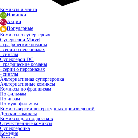
Комиксы и манга
Новинки
Акции
Популярные
Комиксы о супергероях
Супергерои Marvel
- графические романы
- серии о персонажах
- синглы
Супергерои DC
- графические романы
- серии о персонажах
- синглы
Альтернативная супергероика
Альтернативные комиксы
Комиксы по франшизам
По фильмам
По играм
По мультфильмам
Комикс-версии литературных произведений
Детские комиксы
Комиксы для подростков
Отечественные комиксы
Супергероика
Комедия