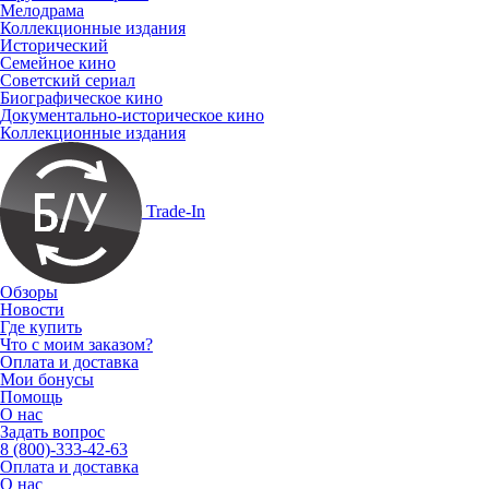
Мелодрама
Коллекционные издания
Исторический
Семейное кино
Советский сериал
Биографическое кино
Документально-историческое кино
Коллекционные издания
Trade-In
Обзоры
Новости
Где купить
Что с моим заказом?
Оплата и доставка
Мои бонусы
Помощь
О нас
Задать вопрос
8 (800)-333-42-63
Оплата и доставка
О нас