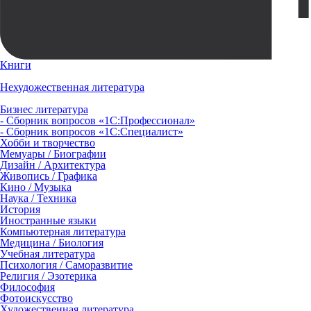
Книги
Нехудожественная литература
Бизнес литература
- Сборник вопросов «1С:Профессионал»
- Сборник вопросов «1С:Специалист»
Хобби и творчество
Мемуары / Биографии
Дизайн / Архитектура
Живопись / Графика
Кино / Музыка
Наука / Техника
История
Иностранные языки
Компьютерная литература
Медицина / Биология
Учебная литература
Психология / Саморазвитие
Религия / Эзотерика
Философия
Фотоискусство
Художественная литература