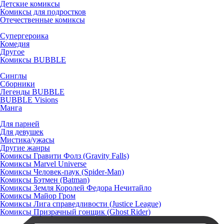
Детские комиксы
Комиксы для подростков
Отечественные комиксы
Супергероика
Комедия
Другое
Комиксы BUBBLE
Синглы
Сборники
Легенды BUBBLE
BUBBLE Visions
Манга
Для парней
Для девушек
Мистика/ужасы
Другие жанры
Комиксы Гравити Фолз (Gravity Falls)
Комиксы Marvel Universe
Комиксы Человек-паук (Spider-Man)
Комиксы Бэтмен (Batman)
Комиксы Земля Королей Федора Нечитайло
Комиксы Майор Гром
Комиксы Лига справедливости (Justice League)
Комиксы Призрачный гонщик (Ghost Rider)