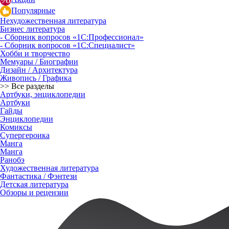
Популярные
Нехудожественная литература
Бизнес литература
- Сборник вопросов «1С:Профессионал»
- Сборник вопросов «1С:Специалист»
Хобби и творчество
Мемуары / Биографии
Дизайн / Архитектура
Живопись / Графика
>> Все разделы
Артбуки, энциклопедии
Артбуки
Гайды
Энциклопедии
Комиксы
Супергероика
Манга
Манга
Ранобэ
Художественная литература
Фантастика / Фэнтези
Детская литература
Обзоры и рецензии