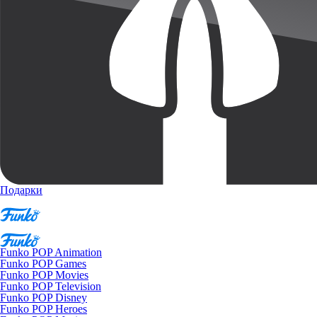
Подарки
Funko POP Animation
Funko POP Games
Funko POP Movies
Funko POP Television
Funko POP Disney
Funko POP Heroes