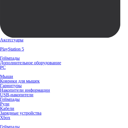
Аксессуары
PlayStation 5
Геймпады
Дополнительное оборудование
PC
Мыши
Коврики для мышек
Гарнитуры
Накопители информации
USB-накопители
Геймпады
Рули
Кабели
Зарядные устройства
Xbox
Геймпады