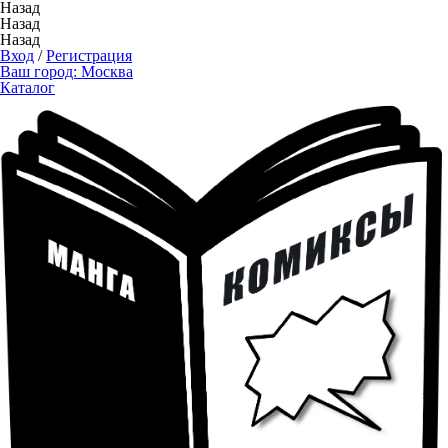
Назад
Назад
Назад
Вход
/
Регистрация
Ваш город:
Москва
Каталог