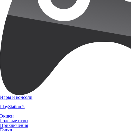
Игры и консоли
PlayStation 5
Экшен
Ролевые игры
Приключения
Гонки