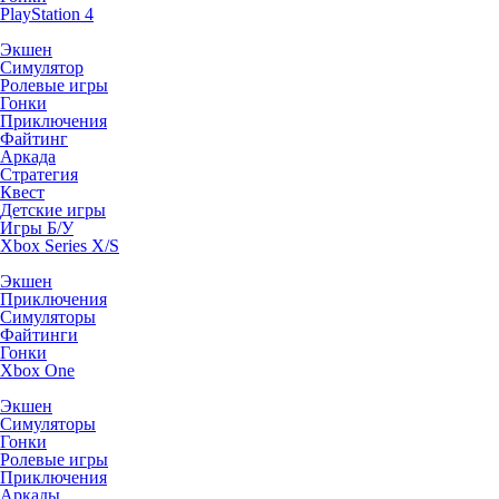
PlayStation 4
Экшен
Симулятор
Ролевые игры
Гонки
Приключения
Файтинг
Аркада
Стратегия
Квест
Детские игры
Игры Б/У
Xbox Series X/S
Экшен
Приключения
Симуляторы
Файтинги
Гонки
Xbox One
Экшен
Симуляторы
Гонки
Ролевые игры
Приключения
Аркады