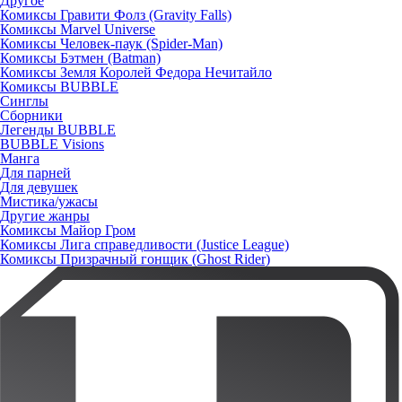
Другое
Комиксы Гравити Фолз (Gravity Falls)
Комиксы Marvel Universe
Комиксы Человек-паук (Spider-Man)
Комиксы Бэтмен (Batman)
Комиксы Земля Королей Федора Нечитайло
Комиксы BUBBLE
Синглы
Сборники
Легенды BUBBLE
BUBBLE Visions
Манга
Для парней
Для девушек
Мистика/ужасы
Другие жанры
Комиксы Майор Гром
Комиксы Лига справедливости (Justice League)
Комиксы Призрачный гонщик (Ghost Rider)