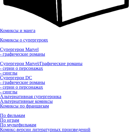
Комиксы и манга
Комиксы о супергероях
Супергерои Marvel
- графические романы
Супергерои Marvel/Графические романы
- серии о персонажах
- синглы
Супергерои DC
- графические романы
- серии о персонажах
- синглы
Альтернативная супергероика
Альтернативные комиксы
Комиксы по франшизам
По фильмам
По играм
По мультфильмам
Комикс-версии литературных произведений