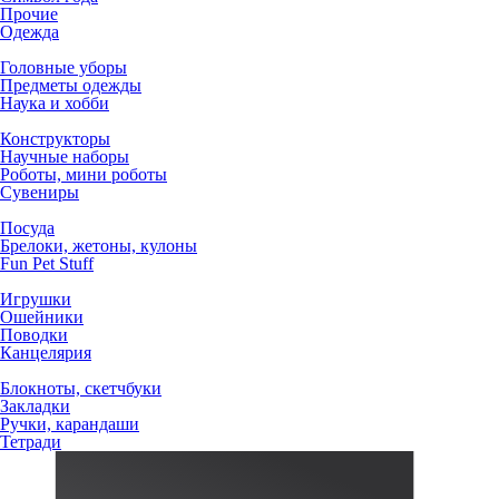
Прочие
Одежда
Головные уборы
Предметы одежды
Наука и хобби
Конструкторы
Научные наборы
Роботы, мини роботы
Сувениры
Посуда
Брелоки, жетоны, кулоны
Fun Pet Stuff
Игрушки
Ошейники
Поводки
Канцелярия
Блокноты, скетчбуки
Закладки
Ручки, карандаши
Тетради