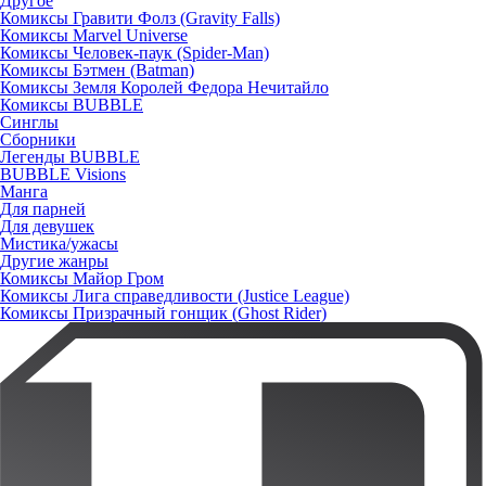
Другое
Комиксы Гравити Фолз (Gravity Falls)
Комиксы Marvel Universe
Комиксы Человек-паук (Spider-Man)
Комиксы Бэтмен (Batman)
Комиксы Земля Королей Федора Нечитайло
Комиксы BUBBLE
Синглы
Сборники
Легенды BUBBLE
BUBBLE Visions
Манга
Для парней
Для девушек
Мистика/ужасы
Другие жанры
Комиксы Майор Гром
Комиксы Лига справедливости (Justice League)
Комиксы Призрачный гонщик (Ghost Rider)