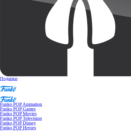
Подарки
Funko POP Animation
Funko POP Games
Funko POP Movies
Funko POP Television
Funko POP Disney
Funko POP Heroes