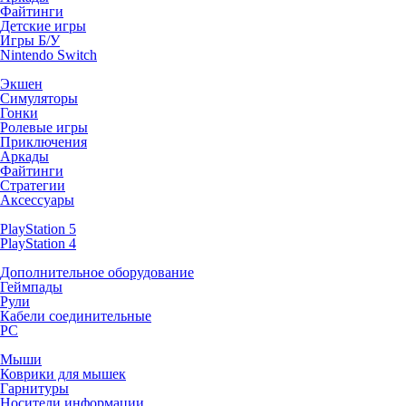
Файтинги
Детские игры
Игры Б/У
Nintendo Switch
Экшен
Симуляторы
Гонки
Ролевые игры
Приключения
Аркады
Файтинги
Стратегии
Аксессуары
PlayStation 5
PlayStation 4
Дополнительное оборудование
Геймпады
Рули
Кабели соединительные
PC
Мыши
Коврики для мышек
Гарнитуры
Носители информации