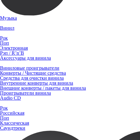
Музыка
Винил
Рок
Поп
Электронная
Рэп / R’n’B
Аксессуары для винила
Виниловые проигрыватели
Конверты / Чистящие средства
Средства для очистки винила
Внутренние конверты для винила
Внешние конверты / пакеты для винила
Проигрыватели винила
Audio CD
Рок
Российская
Поп
Классическая
Саундтреки