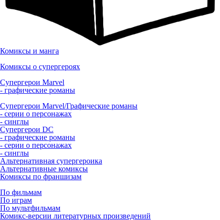
Комиксы и манга
Комиксы о супергероях
Супергерои Marvel
- графические романы
Супергерои Marvel/Графические романы
- серии о персонажах
- синглы
Супергерои DC
- графические романы
- серии о персонажах
- синглы
Альтернативная супергероика
Альтернативные комиксы
Комиксы по франшизам
По фильмам
По играм
По мультфильмам
Комикс-версии литературных произведений