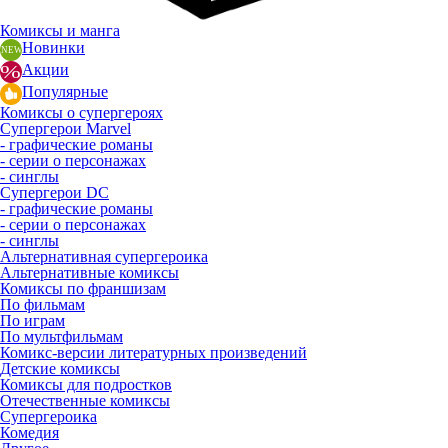
Комиксы и манга
Новинки
Акции
Популярные
Комиксы о супергероях
Супергерои Marvel
- графические романы
- серии о персонажах
- синглы
Супергерои DC
- графические романы
- серии о персонажах
- синглы
Альтернативная супергероика
Альтернативные комиксы
Комиксы по франшизам
По фильмам
По играм
По мультфильмам
Комикс-версии литературных произведений
Детские комиксы
Комиксы для подростков
Отечественные комиксы
Супергероика
Комедия