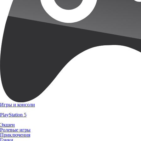
Игры и консоли
PlayStation 5
Экшен
Ролевые игры
Приключения
Гонки