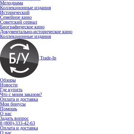
Мелодрама
Коллекционные издания
Исторический
Семейное кино
Советский сериал
Биографическое кино
Документально-историческое кино
Коллекционные издания
Trade-In
Обзоры
Новости
Где купить
Что с моим заказом?
Оплата и доставка
Мои бонусы
Помощь
О нас
Задать вопрос
8 (800)-333-42-63
Оплата и доставка
О нас