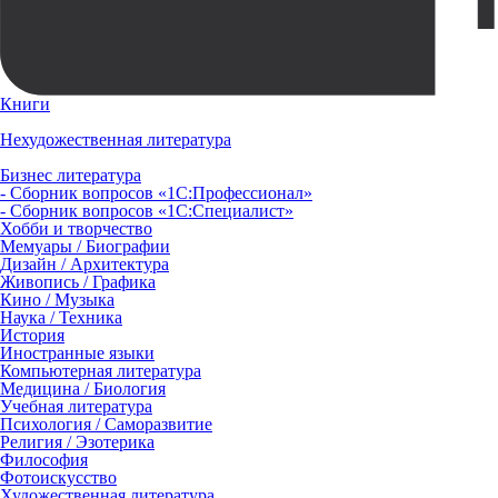
Книги
Нехудожественная литература
Бизнес литература
- Сборник вопросов «1С:Профессионал»
- Сборник вопросов «1С:Специалист»
Хобби и творчество
Мемуары / Биографии
Дизайн / Архитектура
Живопись / Графика
Кино / Музыка
Наука / Техника
История
Иностранные языки
Компьютерная литература
Медицина / Биология
Учебная литература
Психология / Саморазвитие
Религия / Эзотерика
Философия
Фотоискусство
Художественная литература