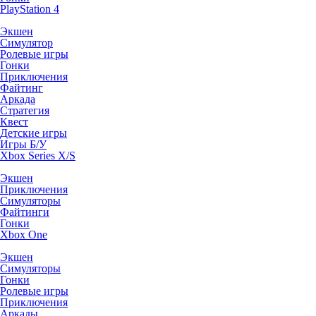
PlayStation 4
Экшен
Симулятор
Ролевые игры
Гонки
Приключения
Файтинг
Аркада
Стратегия
Квест
Детские игры
Игры Б/У
Xbox Series X/S
Экшен
Приключения
Симуляторы
Файтинги
Гонки
Xbox One
Экшен
Симуляторы
Гонки
Ролевые игры
Приключения
Аркады