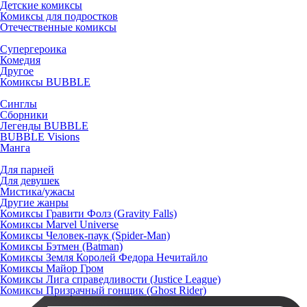
Детские комиксы
Комиксы для подростков
Отечественные комиксы
Супергероика
Комедия
Другое
Комиксы BUBBLE
Синглы
Сборники
Легенды BUBBLE
BUBBLE Visions
Манга
Для парней
Для девушек
Мистика/ужасы
Другие жанры
Комиксы Гравити Фолз (Gravity Falls)
Комиксы Marvel Universe
Комиксы Человек-паук (Spider-Man)
Комиксы Бэтмен (Batman)
Комиксы Земля Королей Федора Нечитайло
Комиксы Майор Гром
Комиксы Лига справедливости (Justice League)
Комиксы Призрачный гонщик (Ghost Rider)