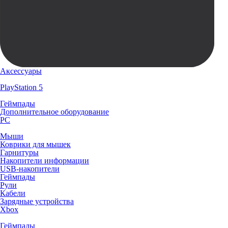
Аксессуары
PlayStation 5
Геймпады
Дополнительное оборудование
PC
Мыши
Коврики для мышек
Гарнитуры
Накопители информации
USB-накопители
Геймпады
Рули
Кабели
Зарядные устройства
Xbox
Геймпады