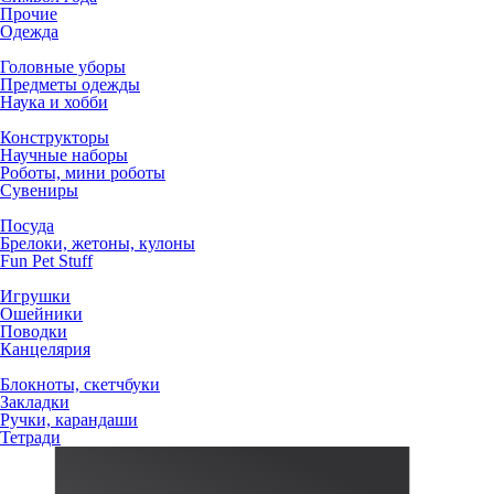
Прочие
Одежда
Головные уборы
Предметы одежды
Наука и хобби
Конструкторы
Научные наборы
Роботы, мини роботы
Сувениры
Посуда
Брелоки, жетоны, кулоны
Fun Pet Stuff
Игрушки
Ошейники
Поводки
Канцелярия
Блокноты, скетчбуки
Закладки
Ручки, карандаши
Тетради