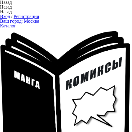
Назад
Назад
Назад
Вход
/
Регистрация
Ваш город:
Москва
Каталог