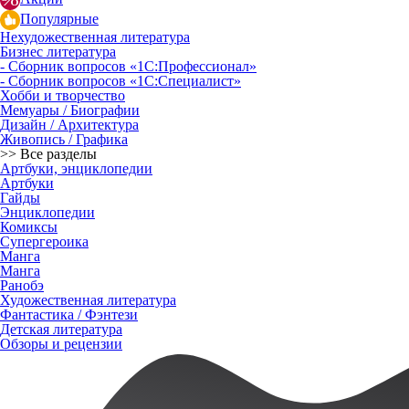
Популярные
Нехудожественная литература
Бизнес литература
- Сборник вопросов «1С:Профессионал»
- Сборник вопросов «1С:Специалист»
Хобби и творчество
Мемуары / Биографии
Дизайн / Архитектура
Живопись / Графика
>> Все разделы
Артбуки, энциклопедии
Артбуки
Гайды
Энциклопедии
Комиксы
Супергероика
Манга
Манга
Ранобэ
Художественная литература
Фантастика / Фэнтези
Детская литература
Обзоры и рецензии