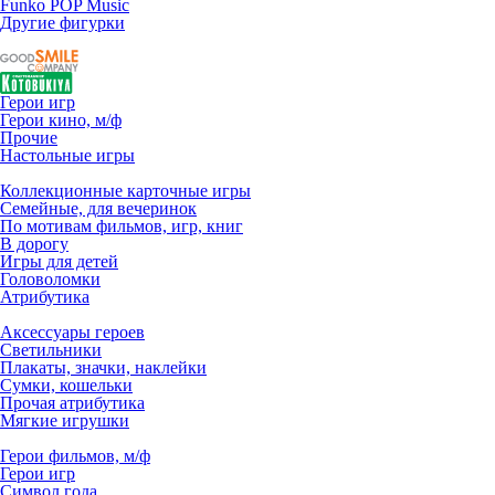
Funko POP Music
Другие фигурки
Герои игр
Герои кино, м/ф
Прочие
Настольные игры
Коллекционные карточные игры
Семейные, для вечеринок
По мотивам фильмов, игр, книг
В дорогу
Игры для детей
Головоломки
Атрибутика
Аксессуары героев
Светильники
Плакаты, значки, наклейки
Сумки, кошельки
Прочая атрибутика
Мягкие игрушки
Герои фильмов, м/ф
Герои игр
Символ года