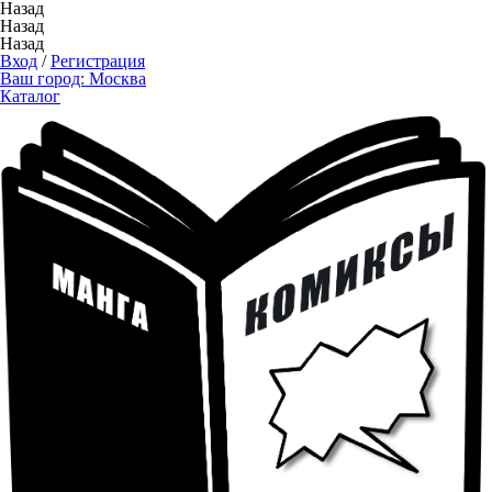
Назад
Назад
Назад
Вход
/
Регистрация
Ваш город:
Москва
Каталог