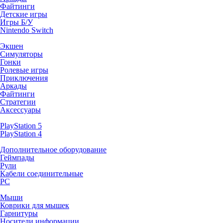
Файтинги
Детские игры
Игры Б/У
Nintendo Switch
Экшен
Симуляторы
Гонки
Ролевые игры
Приключения
Аркады
Файтинги
Стратегии
Аксессуары
PlayStation 5
PlayStation 4
Дополнительное оборудование
Геймпады
Рули
Кабели соединительные
PC
Мыши
Коврики для мышек
Гарнитуры
Носители информации