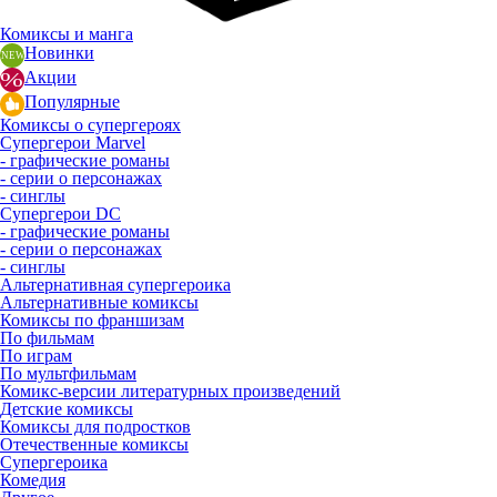
Комиксы и манга
Новинки
Акции
Популярные
Комиксы о супергероях
Супергерои Marvel
- графические романы
- серии о персонажах
- синглы
Супергерои DC
- графические романы
- серии о персонажах
- синглы
Альтернативная супергероика
Альтернативные комиксы
Комиксы по франшизам
По фильмам
По играм
По мультфильмам
Комикс-версии литературных произведений
Детские комиксы
Комиксы для подростков
Отечественные комиксы
Супергероика
Комедия