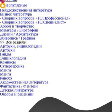
Популярные
Нехудожественная литература
Бизнес литература
- Сборник вопросов «1С:Профессионал»
- Сборник вопросов «1С:Специалист»
Хобби и творчество
Мемуары / Биографии
Дизайн / Архитектура
Живопись / Графика
>> Все разделы
Артбуки, энциклопедии
Артбуки
Гайды
Энциклопедии
Комиксы
Супергероика
Манга
Манга
Ранобэ
Художественная литература
Фантастика / Фэнтези
Детская литература
Обзоры и рецензии