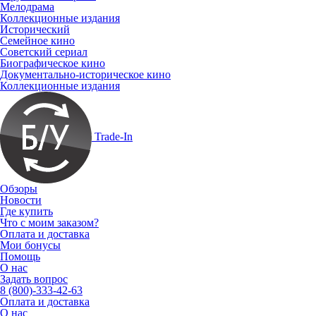
Мелодрама
Коллекционные издания
Исторический
Семейное кино
Советский сериал
Биографическое кино
Документально-историческое кино
Коллекционные издания
Trade-In
Обзоры
Новости
Где купить
Что с моим заказом?
Оплата и доставка
Мои бонусы
Помощь
О нас
Задать вопрос
8 (800)-333-42-63
Оплата и доставка
О нас