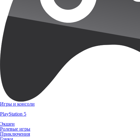
Игры и консоли
PlayStation 5
Экшен
Ролевые игры
Приключения
Гонки