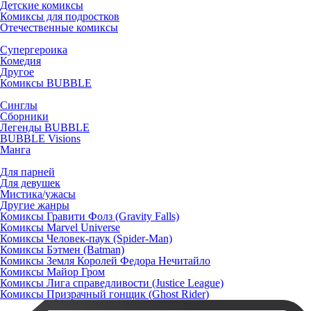
Детские комиксы
Комиксы для подростков
Отечественные комиксы
Супергероика
Комедия
Другое
Комиксы BUBBLE
Синглы
Сборники
Легенды BUBBLE
BUBBLE Visions
Манга
Для парней
Для девушек
Мистика/ужасы
Другие жанры
Комиксы Гравити Фолз (Gravity Falls)
Комиксы Marvel Universe
Комиксы Человек-паук (Spider-Man)
Комиксы Бэтмен (Batman)
Комиксы Земля Королей Федора Нечитайло
Комиксы Майор Гром
Комиксы Лига справедливости (Justice League)
Комиксы Призрачный гонщик (Ghost Rider)