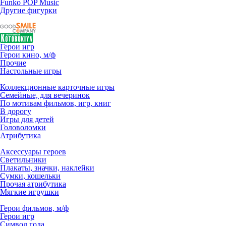
Funko POP Music
Другие фигурки
Герои игр
Герои кино, м/ф
Прочие
Настольные игры
Коллекционные карточные игры
Семейные, для вечеринок
По мотивам фильмов, игр, книг
В дорогу
Игры для детей
Головоломки
Атрибутика
Аксессуары героев
Светильники
Плакаты, значки, наклейки
Сумки, кошельки
Прочая атрибутика
Мягкие игрушки
Герои фильмов, м/ф
Герои игр
Символ года