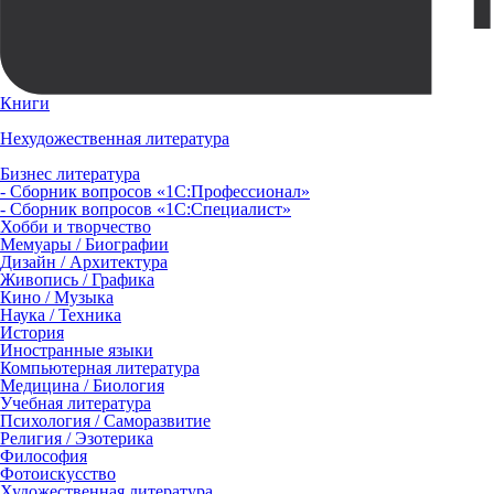
Книги
Нехудожественная литература
Бизнес литература
- Сборник вопросов «1С:Профессионал»
- Сборник вопросов «1С:Специалист»
Хобби и творчество
Мемуары / Биографии
Дизайн / Архитектура
Живопись / Графика
Кино / Музыка
Наука / Техника
История
Иностранные языки
Компьютерная литература
Медицина / Биология
Учебная литература
Психология / Саморазвитие
Религия / Эзотерика
Философия
Фотоискусство
Художественная литература