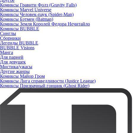
Другое
Комиксы Гравити Фолз (Gravity Falls)
Комиксы Marvel Universe
Комиксы Человек-паук (Spider-Man)
Комиксы Бэтмен (Batman)
Комиксы Земля Королей Федора Нечитайло
Комиксы BUBBLE
Синглы
Сборники
Легенды BUBBLE
BUBBLE Visions
Манга
Для парней
Для девушек
Мистика/ужасы
Другие жанры
Комиксы Майор Гром
Комиксы Лига справедливости (Justice League)
Комиксы Призрачный гонщик (Ghost Rider)