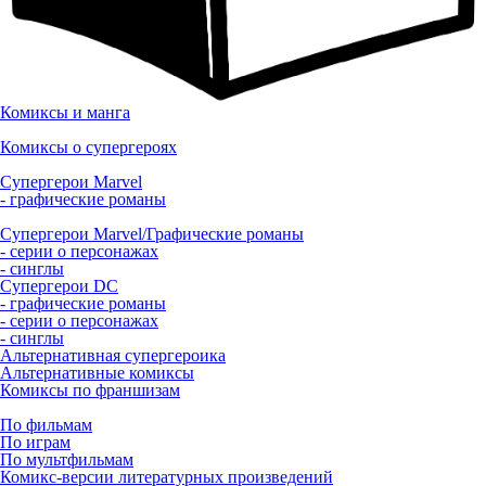
Комиксы и манга
Комиксы о супергероях
Супергерои Marvel
- графические романы
Супергерои Marvel/Графические романы
- серии о персонажах
- синглы
Супергерои DC
- графические романы
- серии о персонажах
- синглы
Альтернативная супергероика
Альтернативные комиксы
Комиксы по франшизам
По фильмам
По играм
По мультфильмам
Комикс-версии литературных произведений