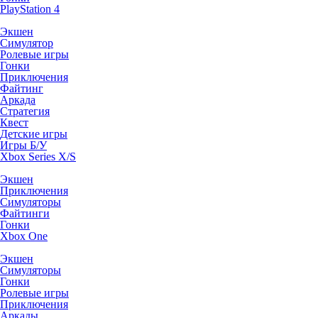
PlayStation 4
Экшен
Симулятор
Ролевые игры
Гонки
Приключения
Файтинг
Аркада
Стратегия
Квест
Детские игры
Игры Б/У
Xbox Series X/S
Экшен
Приключения
Симуляторы
Файтинги
Гонки
Xbox One
Экшен
Симуляторы
Гонки
Ролевые игры
Приключения
Аркады