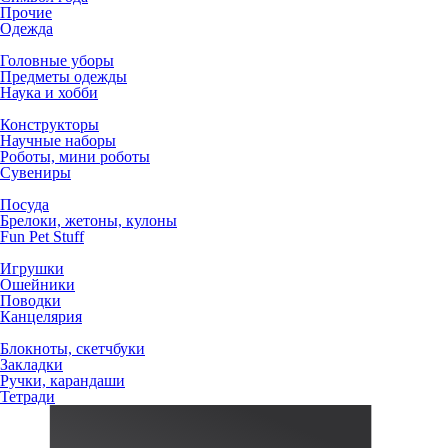
Прочие
Одежда
Головные уборы
Предметы одежды
Наука и хобби
Конструкторы
Научные наборы
Роботы, мини роботы
Сувениры
Посуда
Брелоки, жетоны, кулоны
Fun Pet Stuff
Игрушки
Ошейники
Поводки
Канцелярия
Блокноты, скетчбуки
Закладки
Ручки, карандаши
Тетради