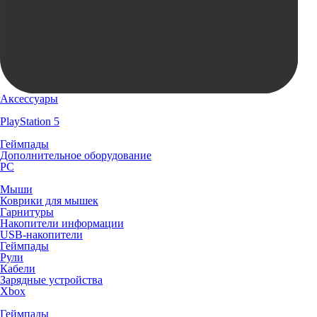
Аксессуары
PlayStation 5
Геймпады
Дополнительное оборудование
PC
Мыши
Коврики для мышек
Гарнитуры
Накопители информации
USB-накопители
Геймпады
Рули
Кабели
Зарядные устройства
Xbox
Геймпады