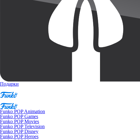
Подарки
Funko POP Animation
Funko POP Games
Funko POP Movies
Funko POP Television
Funko POP Disney
Funko POP Heroes