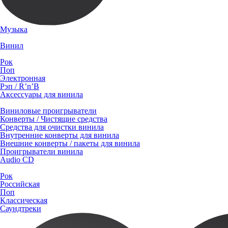
Музыка
Винил
Рок
Поп
Электронная
Рэп / R’n’B
Аксессуары для винила
Виниловые проигрыватели
Конверты / Чистящие средства
Средства для очистки винила
Внутренние конверты для винила
Внешние конверты / пакеты для винила
Проигрыватели винила
Audio CD
Рок
Российская
Поп
Классическая
Саундтреки