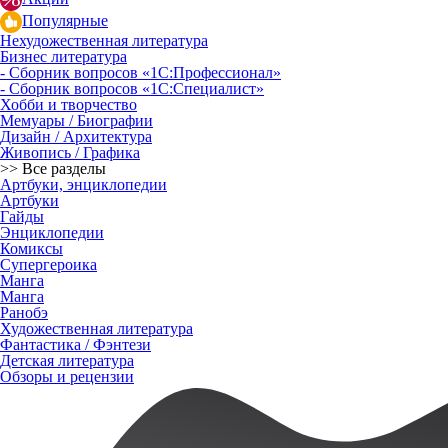
Популярные
Нехудожественная литература
Бизнес литература
- Сборник вопросов «1С:Профессионал»
- Сборник вопросов «1С:Специалист»
Хобби и творчество
Мемуары / Биографии
Дизайн / Архитектура
Живопись / Графика
>> Все разделы
Артбуки, энциклопедии
Артбуки
Гайды
Энциклопедии
Комиксы
Супергероика
Манга
Манга
Ранобэ
Художественная литература
Фантастика / Фэнтези
Детская литература
Обзоры и рецензии