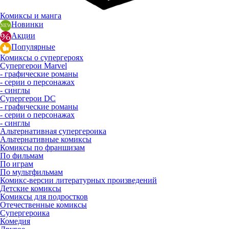
Комиксы и манга
Новинки
Акции
Популярные
Комиксы о супергероях
Супергерои Marvel
- графические романы
- серии о персонажах
- синглы
Супергерои DC
- графические романы
- серии о персонажах
- синглы
Альтернативная супергероика
Альтернативные комиксы
Комиксы по франшизам
По фильмам
По играм
По мультфильмам
Комикс-версии литературных произведений
Детские комиксы
Комиксы для подростков
Отечественные комиксы
Супергероика
Комедия