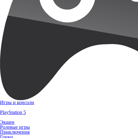
Игры и консоли
PlayStation 5
Экшен
Ролевые игры
Приключения
Гонки