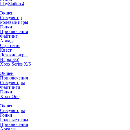
PlayStation 4
Экшен
Симулятор
Ролевые игры
Гонки
Приключения
Файтинг
Аркада
Стратегия
Квест
Детские игры
Игры Б/У
Xbox Series X/S
Экшен
Приключения
Симуляторы
Файтинги
Гонки
Xbox One
Экшен
Симуляторы
Гонки
Ролевые игры
Приключения
Аркады