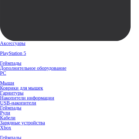
Аксессуары
PlayStation 5
Геймпады
Дополнительное оборудование
PC
Мыши
Коврики для мышек
Гарнитуры
Накопители информации
USB-накопители
Геймпады
Рули
Кабели
Зарядные устройства
Xbox
Геймпады