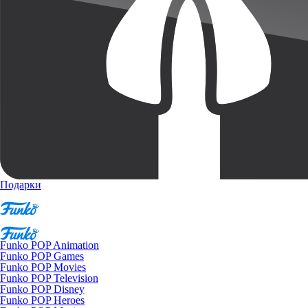
Подарки
Funko POP Animation
Funko POP Games
Funko POP Movies
Funko POP Television
Funko POP Disney
Funko POP Heroes