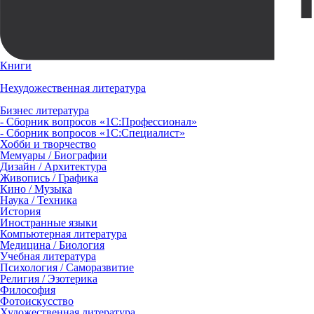
Книги
Нехудожественная литература
Бизнес литература
- Сборник вопросов «1С:Профессионал»
- Сборник вопросов «1С:Специалист»
Хобби и творчество
Мемуары / Биографии
Дизайн / Архитектура
Живопись / Графика
Кино / Музыка
Наука / Техника
История
Иностранные языки
Компьютерная литература
Медицина / Биология
Учебная литература
Психология / Саморазвитие
Религия / Эзотерика
Философия
Фотоискусство
Художественная литература