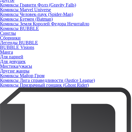
Другое
Комиксы Гравити Фолз (Gravity Falls)
Комиксы Marvel Universe
Комиксы Человек-паук (Spider-Man)
Комиксы Бэтмен (Batman)
Комиксы Земля Королей Федора Нечитайло
Комиксы BUBBLE
Синглы
Сборники
Легенды BUBBLE
BUBBLE Visions
Манга
Для парней
Для девушек
Мистика/ужасы
Другие жанры
Комиксы Майор Гром
Комиксы Лига справедливости (Justice League)
Комиксы Призрачный гонщик (Ghost Rider)