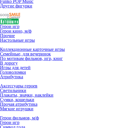
Funko POP Music
Другие фигурки
Герои игр
Герои кино, м/ф
Прочие
Настольные игры
Коллекционные карточные игры
Семейные, для вечеринок
По мотивам фильмов, игр, книг
В дорогу
Игры для детей
Головоломки
Атрибутика
Аксессуары героев
Светильники
Плакаты, значки, наклейки
Сумки, кошельки
Прочая атрибутика
Мягкие игрушки
Герои фильмов, м/ф
Герои игр
Символ года