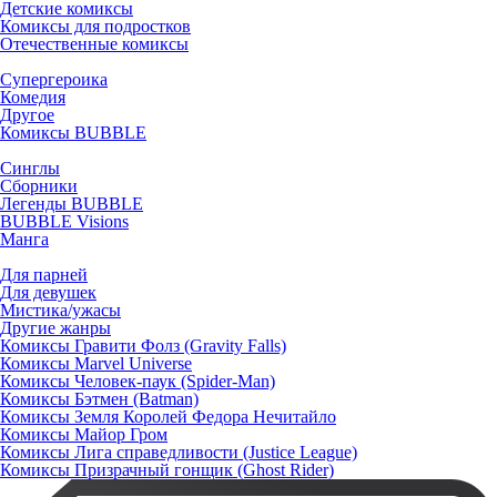
Детские комиксы
Комиксы для подростков
Отечественные комиксы
Супергероика
Комедия
Другое
Комиксы BUBBLE
Синглы
Сборники
Легенды BUBBLE
BUBBLE Visions
Манга
Для парней
Для девушек
Мистика/ужасы
Другие жанры
Комиксы Гравити Фолз (Gravity Falls)
Комиксы Marvel Universe
Комиксы Человек-паук (Spider-Man)
Комиксы Бэтмен (Batman)
Комиксы Земля Королей Федора Нечитайло
Комиксы Майор Гром
Комиксы Лига справедливости (Justice League)
Комиксы Призрачный гонщик (Ghost Rider)