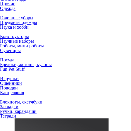
Прочие
Одежда
Головные уборы
Предметы одежды
Наука и хобби
Конструкторы
Научные наборы
Роботы, мини роботы
Сувениры
Посуда
Брелоки, жетоны, кулоны
Fun Pet Stuff
Игрушки
Ошейники
Поводки
Канцелярия
Блокноты, скетчбуки
Закладки
Ручки, карандаши
Тетради