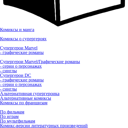
Комиксы и манга
Комиксы о супергероях
Супергерои Marvel
- графические романы
Супергерои Marvel/Графические романы
- серии о персонажах
- синглы
Супергерои DC
- графические романы
- серии о персонажах
- синглы
Альтернативная супергероика
Альтернативные комиксы
Комиксы по франшизам
По фильмам
По играм
По мультфильмам
Комикс-версии литературных произведений