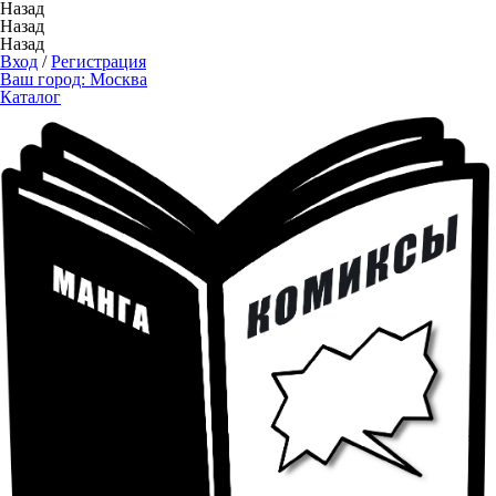
Назад
Назад
Назад
Вход
/
Регистрация
Ваш город:
Москва
Каталог