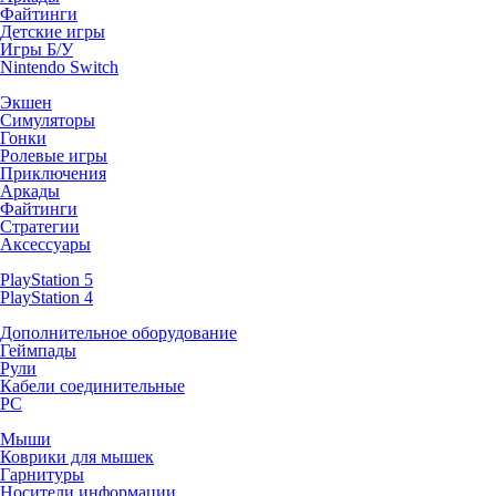
Файтинги
Детские игры
Игры Б/У
Nintendo Switch
Экшен
Симуляторы
Гонки
Ролевые игры
Приключения
Аркады
Файтинги
Стратегии
Аксессуары
PlayStation 5
PlayStation 4
Дополнительное оборудование
Геймпады
Рули
Кабели соединительные
PC
Мыши
Коврики для мышек
Гарнитуры
Носители информации