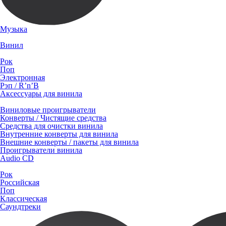
Музыка
Винил
Рок
Поп
Электронная
Рэп / R’n’B
Аксессуары для винила
Виниловые проигрыватели
Конверты / Чистящие средства
Средства для очистки винила
Внутренние конверты для винила
Внешние конверты / пакеты для винила
Проигрыватели винила
Audio CD
Рок
Российская
Поп
Классическая
Саундтреки