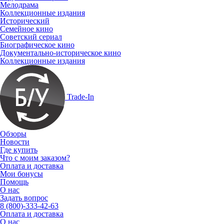
Мелодрама
Коллекционные издания
Исторический
Семейное кино
Советский сериал
Биографическое кино
Документально-историческое кино
Коллекционные издания
Trade-In
Обзоры
Новости
Где купить
Что с моим заказом?
Оплата и доставка
Мои бонусы
Помощь
О нас
Задать вопрос
8 (800)-333-42-63
Оплата и доставка
О нас