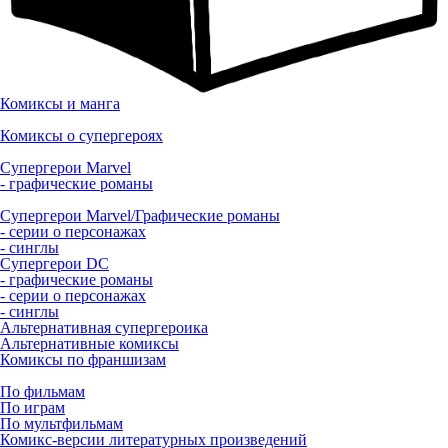
Комиксы и манга
Комиксы о супергероях
Супергерои Marvel
- графические романы
Супергерои Marvel/Графические романы
- серии о персонажах
- синглы
Супергерои DC
- графические романы
- серии о персонажах
- синглы
Альтернативная супергероика
Альтернативные комиксы
Комиксы по франшизам
По фильмам
По играм
По мультфильмам
Комикс-версии литературных произведений