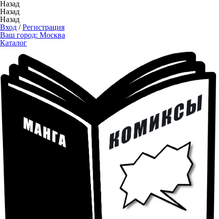
Назад
Назад
Назад
Вход
/
Регистрация
Ваш город:
Москва
Каталог