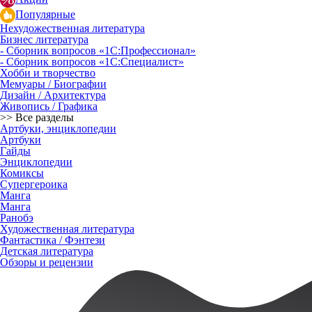
Популярные
Нехудожественная литература
Бизнес литература
- Сборник вопросов «1С:Профессионал»
- Сборник вопросов «1С:Специалист»
Хобби и творчество
Мемуары / Биографии
Дизайн / Архитектура
Живопись / Графика
>> Все разделы
Артбуки, энциклопедии
Артбуки
Гайды
Энциклопедии
Комиксы
Супергероика
Манга
Манга
Ранобэ
Художественная литература
Фантастика / Фэнтези
Детская литература
Обзоры и рецензии