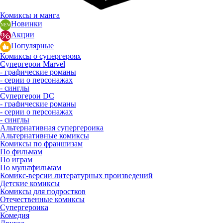
Комиксы и манга
Новинки
Акции
Популярные
Комиксы о супергероях
Супергерои Marvel
- графические романы
- серии о персонажах
- синглы
Супергерои DC
- графические романы
- серии о персонажах
- синглы
Альтернативная супергероика
Альтернативные комиксы
Комиксы по франшизам
По фильмам
По играм
По мультфильмам
Комикс-версии литературных произведений
Детские комиксы
Комиксы для подростков
Отечественные комиксы
Супергероика
Комедия