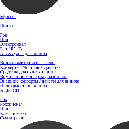
Музыка
Винил
Рок
Поп
Электронная
Рэп / R’n’B
Аксессуары для винила
Виниловые проигрыватели
Конверты / Чистящие средства
Средства для очистки винила
Внутренние конверты для винила
Внешние конверты / пакеты для винила
Проигрыватели винила
Audio CD
Рок
Российская
Поп
Классическая
Саундтреки