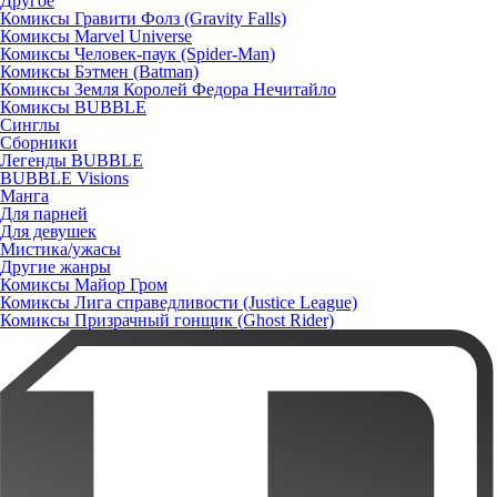
Другое
Комиксы Гравити Фолз (Gravity Falls)
Комиксы Marvel Universe
Комиксы Человек-паук (Spider-Man)
Комиксы Бэтмен (Batman)
Комиксы Земля Королей Федора Нечитайло
Комиксы BUBBLE
Синглы
Сборники
Легенды BUBBLE
BUBBLE Visions
Манга
Для парней
Для девушек
Мистика/ужасы
Другие жанры
Комиксы Майор Гром
Комиксы Лига справедливости (Justice League)
Комиксы Призрачный гонщик (Ghost Rider)