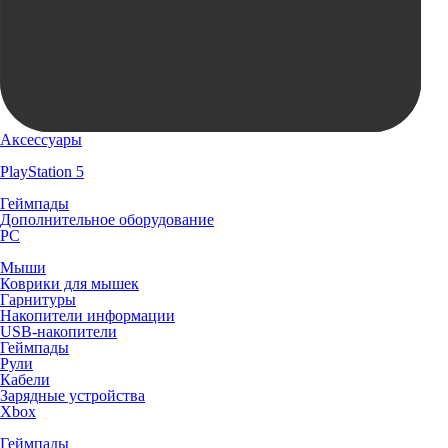
Аксессуары
PlayStation 5
Геймпады
Дополнительное оборудование
PC
Мыши
Коврики для мышек
Гарнитуры
Накопители информации
USB-накопители
Геймпады
Рули
Кабели
Зарядные устройства
Xbox
Геймпады