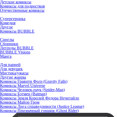
Детские комиксы
Комиксы для подростков
Отечественные комиксы
Супергероика
Комедия
Другое
Комиксы BUBBLE
Синглы
Сборники
Легенды BUBBLE
BUBBLE Visions
Манга
Для парней
Для девушек
Мистика/ужасы
Другие жанры
Комиксы Гравити Фолз (Gravity Falls)
Комиксы Marvel Universe
Комиксы Человек-паук (Spider-Man)
Комиксы Бэтмен (Batman)
Комиксы Земля Королей Федора Нечитайло
Комиксы Майор Гром
Комиксы Лига справедливости (Justice League)
Комиксы Призрачный гонщик (Ghost Rider)