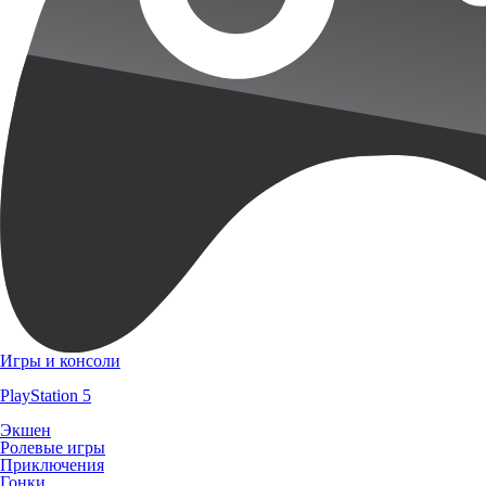
Игры и консоли
PlayStation 5
Экшен
Ролевые игры
Приключения
Гонки