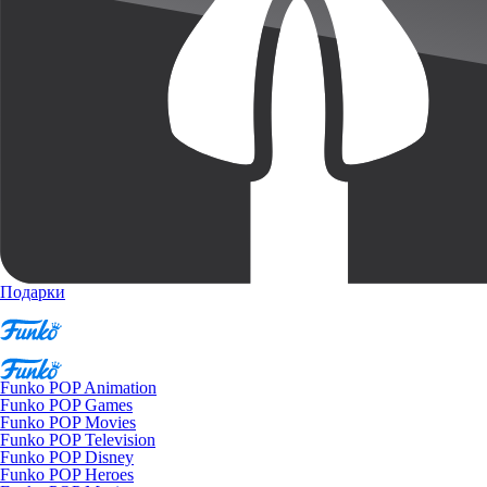
Подарки
Funko POP Animation
Funko POP Games
Funko POP Movies
Funko POP Television
Funko POP Disney
Funko POP Heroes