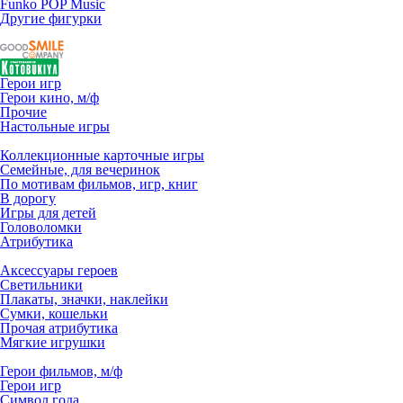
Funko POP Music
Другие фигурки
Герои игр
Герои кино, м/ф
Прочие
Настольные игры
Коллекционные карточные игры
Семейные, для вечеринок
По мотивам фильмов, игр, книг
В дорогу
Игры для детей
Головоломки
Атрибутика
Аксессуары героев
Светильники
Плакаты, значки, наклейки
Сумки, кошельки
Прочая атрибутика
Мягкие игрушки
Герои фильмов, м/ф
Герои игр
Символ года