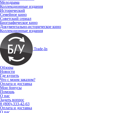
Мелодрама
Коллекционные издания
Исторический
Семейное кино
Советский сериал
Биографическое кино
Документально-историческое кино
Коллекционные издания
Trade-In
Обзоры
Новости
Где купить
Что с моим заказом?
Оплата и доставка
Мои бонусы
Помощь
О нас
Задать вопрос
8 (800)-333-42-63
Оплата и доставка
О нас