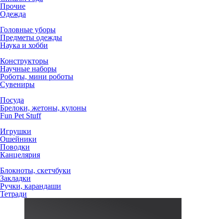
Прочие
Одежда
Головные уборы
Предметы одежды
Наука и хобби
Конструкторы
Научные наборы
Роботы, мини роботы
Сувениры
Посуда
Брелоки, жетоны, кулоны
Fun Pet Stuff
Игрушки
Ошейники
Поводки
Канцелярия
Блокноты, скетчбуки
Закладки
Ручки, карандаши
Тетради