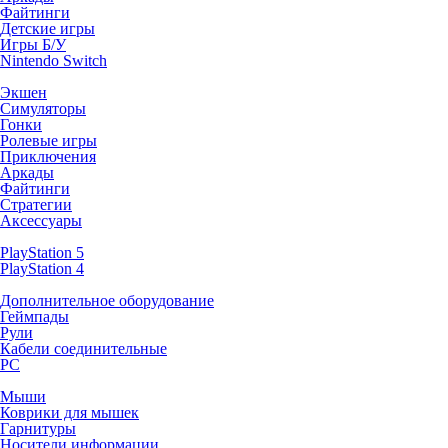
Файтинги
Детские игры
Игры Б/У
Nintendo Switch
Экшен
Симуляторы
Гонки
Ролевые игры
Приключения
Аркады
Файтинги
Стратегии
Аксессуары
PlayStation 5
PlayStation 4
Дополнительное оборудование
Геймпады
Рули
Кабели соединительные
PC
Мыши
Коврики для мышек
Гарнитуры
Носители информации