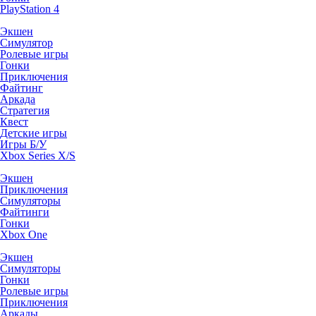
PlayStation 4
Экшен
Симулятор
Ролевые игры
Гонки
Приключения
Файтинг
Аркада
Стратегия
Квест
Детские игры
Игры Б/У
Xbox Series X/S
Экшен
Приключения
Симуляторы
Файтинги
Гонки
Xbox One
Экшен
Симуляторы
Гонки
Ролевые игры
Приключения
Аркады