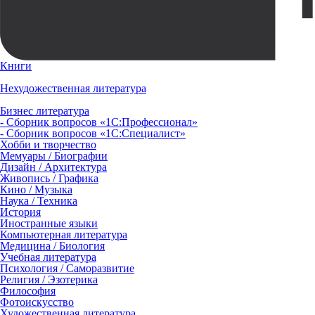
Книги
Нехудожественная литература
Бизнес литература
- Сборник вопросов «1С:Профессионал»
- Сборник вопросов «1С:Специалист»
Хобби и творчество
Мемуары / Биографии
Дизайн / Архитектура
Живопись / Графика
Кино / Музыка
Наука / Техника
История
Иностранные языки
Компьютерная литература
Медицина / Биология
Учебная литература
Психология / Саморазвитие
Религия / Эзотерика
Философия
Фотоискусство
Художественная литература