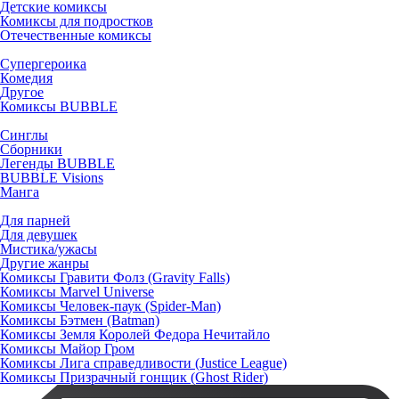
Детские комиксы
Комиксы для подростков
Отечественные комиксы
Супергероика
Комедия
Другое
Комиксы BUBBLE
Синглы
Сборники
Легенды BUBBLE
BUBBLE Visions
Манга
Для парней
Для девушек
Мистика/ужасы
Другие жанры
Комиксы Гравити Фолз (Gravity Falls)
Комиксы Marvel Universe
Комиксы Человек-паук (Spider-Man)
Комиксы Бэтмен (Batman)
Комиксы Земля Королей Федора Нечитайло
Комиксы Майор Гром
Комиксы Лига справедливости (Justice League)
Комиксы Призрачный гонщик (Ghost Rider)