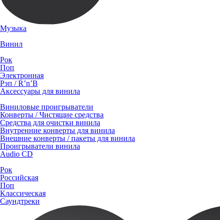
Музыка
Винил
Рок
Поп
Электронная
Рэп / R’n’B
Аксессуары для винила
Виниловые проигрыватели
Конверты / Чистящие средства
Средства для очистки винила
Внутренние конверты для винила
Внешние конверты / пакеты для винила
Проигрыватели винила
Audio CD
Рок
Российская
Поп
Классическая
Саундтреки