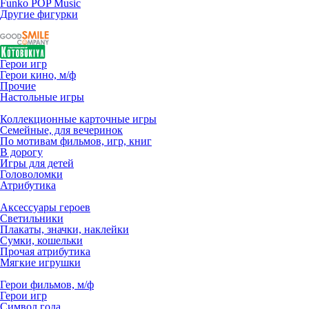
Funko POP Music
Другие фигурки
Герои игр
Герои кино, м/ф
Прочие
Настольные игры
Коллекционные карточные игры
Семейные, для вечеринок
По мотивам фильмов, игр, книг
В дорогу
Игры для детей
Головоломки
Атрибутика
Аксессуары героев
Светильники
Плакаты, значки, наклейки
Сумки, кошельки
Прочая атрибутика
Мягкие игрушки
Герои фильмов, м/ф
Герои игр
Символ года