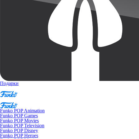
Подарки
Funko POP Animation
Funko POP Games
Funko POP Movies
Funko POP Television
Funko POP Disney
Funko POP Heroes