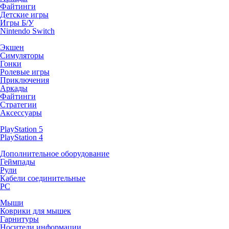
Файтинги
Детские игры
Игры Б/У
Nintendo Switch
Экшен
Симуляторы
Гонки
Ролевые игры
Приключения
Аркады
Файтинги
Стратегии
Аксессуары
PlayStation 5
PlayStation 4
Дополнительное оборудование
Геймпады
Рули
Кабели соединительные
PC
Мыши
Коврики для мышек
Гарнитуры
Носители информации