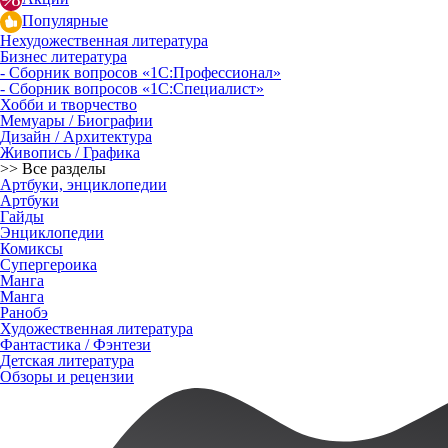
Популярные
Нехудожественная литература
Бизнес литература
- Сборник вопросов «1С:Профессионал»
- Сборник вопросов «1С:Специалист»
Хобби и творчество
Мемуары / Биографии
Дизайн / Архитектура
Живопись / Графика
>> Все разделы
Артбуки, энциклопедии
Артбуки
Гайды
Энциклопедии
Комиксы
Супергероика
Манга
Манга
Ранобэ
Художественная литература
Фантастика / Фэнтези
Детская литература
Обзоры и рецензии