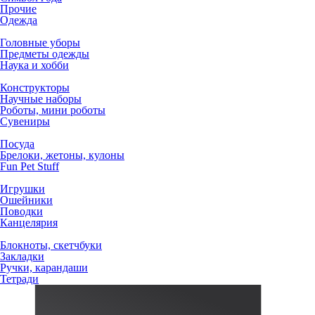
Прочие
Одежда
Головные уборы
Предметы одежды
Наука и хобби
Конструкторы
Научные наборы
Роботы, мини роботы
Сувениры
Посуда
Брелоки, жетоны, кулоны
Fun Pet Stuff
Игрушки
Ошейники
Поводки
Канцелярия
Блокноты, скетчбуки
Закладки
Ручки, карандаши
Тетради