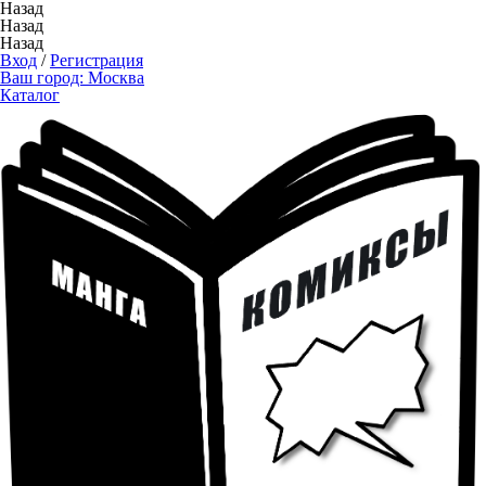
Назад
Назад
Назад
Вход
/
Регистрация
Ваш город:
Москва
Каталог