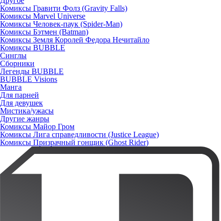
Другое
Комиксы Гравити Фолз (Gravity Falls)
Комиксы Marvel Universe
Комиксы Человек-паук (Spider-Man)
Комиксы Бэтмен (Batman)
Комиксы Земля Королей Федора Нечитайло
Комиксы BUBBLE
Синглы
Сборники
Легенды BUBBLE
BUBBLE Visions
Манга
Для парней
Для девушек
Мистика/ужасы
Другие жанры
Комиксы Майор Гром
Комиксы Лига справедливости (Justice League)
Комиксы Призрачный гонщик (Ghost Rider)