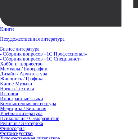
Книги
Нехудожественная литература
Бизнес литература
- Сборник вопросов «1С:Профессионал»
- Сборник вопросов «1С:Специалист»
Хобби и творчество
Мемуары / Биографии
Дизайн / Архитектура
Живопись / Графика
Кино / Музыка
Наука / Техника
История
Иностранные языки
Компьютерная литература
Медицина / Биология
Учебная литература
Психология / Саморазвитие
Религия / Эзотерика
Философия
Фотоискусство
Художественная литература