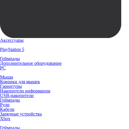
Аксессуары
PlayStation 5
Геймпады
Дополнительное оборудование
PC
Мыши
Коврики для мышек
Гарнитуры
Накопители информации
USB-накопители
Геймпады
Рули
Кабели
Зарядные устройства
Xbox
Геймпады