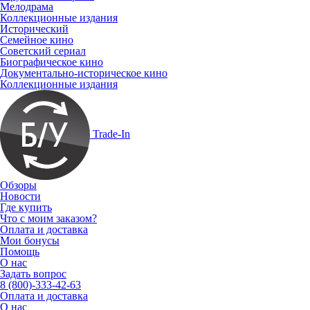
Мелодрама
Коллекционные издания
Исторический
Семейное кино
Советский сериал
Биографическое кино
Документально-историческое кино
Коллекционные издания
Trade-In
Обзоры
Новости
Где купить
Что с моим заказом?
Оплата и доставка
Мои бонусы
Помощь
О нас
Задать вопрос
8 (800)-333-42-63
Оплата и доставка
О нас