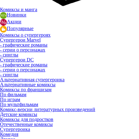
Комиксы и манга
Новинки
Акции
Популярные
Комиксы о супергероях
Супергерои Marvel
- графические романы
- серии о персонажах
- синглы
Супергерои DC
- графические романы
- серии о персонажах
- синглы
Альтернативная супергероика
Альтернативные комиксы
Комиксы по франшизам
По фильмам
По играм
По мультфильмам
Комикс-версии литературных произведений
Детские комиксы
Комиксы для подростков
Отечественные комиксы
Супергероика
Комедия