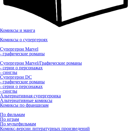
Комиксы и манга
Комиксы о супергероях
Супергерои Marvel
- графические романы
Супергерои Marvel/Графические романы
- серии о персонажах
- синглы
Супергерои DC
- графические романы
- серии о персонажах
- синглы
Альтернативная супергероика
Альтернативные комиксы
Комиксы по франшизам
По фильмам
По играм
По мультфильмам
Комикс-версии литературных произведений