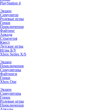
PlayStation 4
Экшен
Симулятор
Ролевые игры
Гонки
Приключения
Файтинг
Аркада
Стратегия
Квест
Детские игры
Игры Б/У
Xbox Series X/S
Экшен
Приключения
Симуляторы
Файтинги
Гонки
Xbox One
Экшен
Симуляторы
Гонки
Ролевые игры
Приключения
Аркады