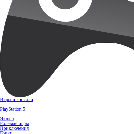
Игры и консоли
PlayStation 5
Экшен
Ролевые игры
Приключения
Гонки