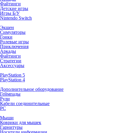
Файтинги
Детские игры
Игры Б/У
Nintendo Switch
Экшен
Симуляторы
Гонки
Ролевые игры
Приключения
Аркады
Файтинги
Стратегии
Аксессуары
PlayStation 5
PlayStation 4
Дополнительное оборудование
Геймпады
Рули
Кабели соединительные
PC
Мыши
Коврики для мышек
Гарнитуры
Носители информации