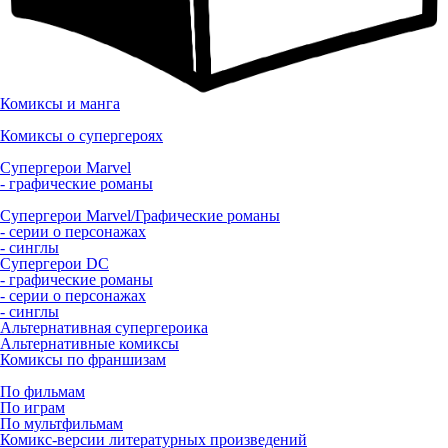
Комиксы и манга
Комиксы о супергероях
Супергерои Marvel
- графические романы
Супергерои Marvel/Графические романы
- серии о персонажах
- синглы
Супергерои DC
- графические романы
- серии о персонажах
- синглы
Альтернативная супергероика
Альтернативные комиксы
Комиксы по франшизам
По фильмам
По играм
По мультфильмам
Комикс-версии литературных произведений