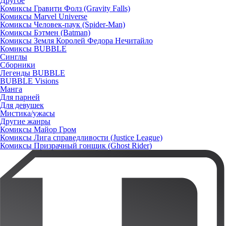
Другое
Комиксы Гравити Фолз (Gravity Falls)
Комиксы Marvel Universe
Комиксы Человек-паук (Spider-Man)
Комиксы Бэтмен (Batman)
Комиксы Земля Королей Федора Нечитайло
Комиксы BUBBLE
Синглы
Сборники
Легенды BUBBLE
BUBBLE Visions
Манга
Для парней
Для девушек
Мистика/ужасы
Другие жанры
Комиксы Майор Гром
Комиксы Лига справедливости (Justice League)
Комиксы Призрачный гонщик (Ghost Rider)