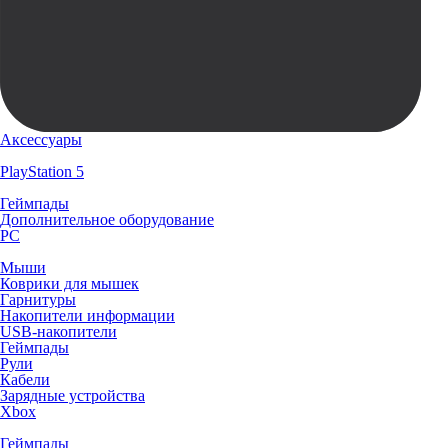
Аксессуары
PlayStation 5
Геймпады
Дополнительное оборудование
PC
Мыши
Коврики для мышек
Гарнитуры
Накопители информации
USB-накопители
Геймпады
Рули
Кабели
Зарядные устройства
Xbox
Геймпады