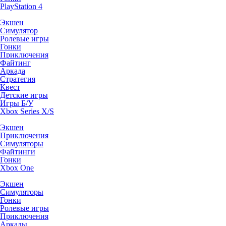
PlayStation 4
Экшен
Симулятор
Ролевые игры
Гонки
Приключения
Файтинг
Аркада
Стратегия
Квест
Детские игры
Игры Б/У
Xbox Series X/S
Экшен
Приключения
Симуляторы
Файтинги
Гонки
Xbox One
Экшен
Симуляторы
Гонки
Ролевые игры
Приключения
Аркады