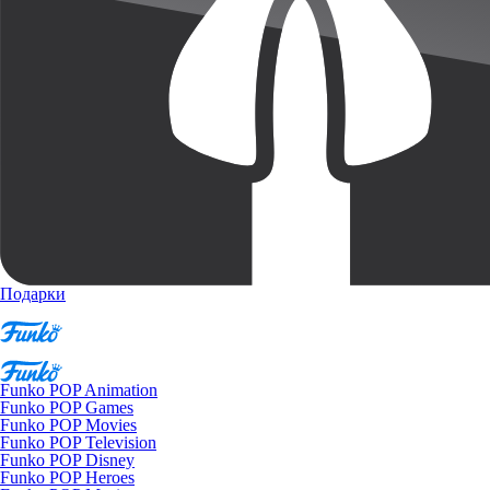
Подарки
Funko POP Animation
Funko POP Games
Funko POP Movies
Funko POP Television
Funko POP Disney
Funko POP Heroes