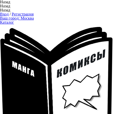
Назад
Назад
Назад
Вход
/
Регистрация
Ваш город:
Москва
Каталог