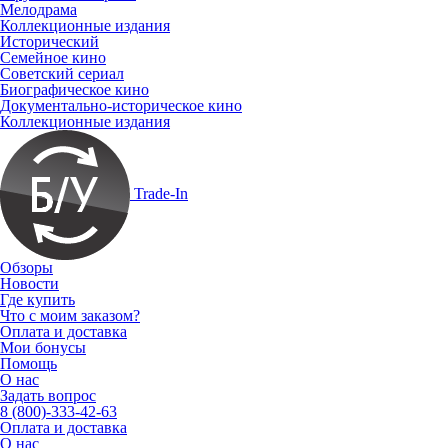
Мелодрама
Коллекционные издания
Исторический
Семейное кино
Советский сериал
Биографическое кино
Документально-историческое кино
Коллекционные издания
Trade-In
Обзоры
Новости
Где купить
Что с моим заказом?
Оплата и доставка
Мои бонусы
Помощь
О нас
Задать вопрос
8 (800)-333-42-63
Оплата и доставка
О нас