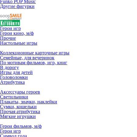
Funko POP Music
Другие фигурки
Герои игр
Герои кино, м/ф
Прочие
Настольные игры
Коллекционные карточные игры
Семейные, для вечеринок
По мотивам фильмов, игр, книг
В дорогу
Игры для детей
Головоломки
Атрибутика
Аксессуары героев
Светильники
Плакаты, значки, наклейки
Сумки, кошельки
Прочая атрибутика
Мягкие игрушки
Герои фильмов, м/ф
Герои игр
Символ года