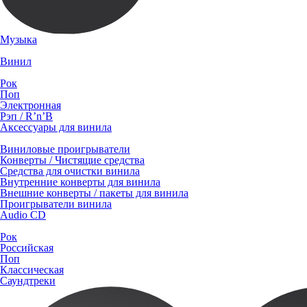
Музыка
Винил
Рок
Поп
Электронная
Рэп / R’n’B
Аксессуары для винила
Виниловые проигрыватели
Конверты / Чистящие средства
Средства для очистки винила
Внутренние конверты для винила
Внешние конверты / пакеты для винила
Проигрыватели винила
Audio CD
Рок
Российская
Поп
Классическая
Саундтреки