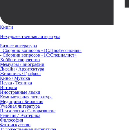
Книги
Нехудожественная литература
Бизнес литература
- Сборник вопросов «1С:Профессионал»
- Сборник вопросов «1С:Специалист»
Хобби и творчество
Мемуары / Биографии
Дизайн / Архитектура
Живопись / Графика
Кино / Музыка
Наука / Техника
История
Иностранные языки
Компьютерная литература
Медицина / Биология
Учебная литература
Психология / Саморазвитие
Религия / Эзотерика
Философия
Фотоискусство
Художественная литература