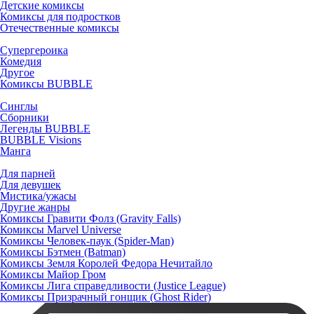
Детские комиксы
Комиксы для подростков
Отечественные комиксы
Супергероика
Комедия
Другое
Комиксы BUBBLE
Синглы
Сборники
Легенды BUBBLE
BUBBLE Visions
Манга
Для парней
Для девушек
Мистика/ужасы
Другие жанры
Комиксы Гравити Фолз (Gravity Falls)
Комиксы Marvel Universe
Комиксы Человек-паук (Spider-Man)
Комиксы Бэтмен (Batman)
Комиксы Земля Королей Федора Нечитайло
Комиксы Майор Гром
Комиксы Лига справедливости (Justice League)
Комиксы Призрачный гонщик (Ghost Rider)