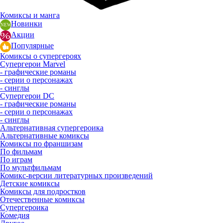
Комиксы и манга
Новинки
Акции
Популярные
Комиксы о супергероях
Супергерои Marvel
- графические романы
- серии о персонажах
- синглы
Супергерои DC
- графические романы
- серии о персонажах
- синглы
Альтернативная супергероика
Альтернативные комиксы
Комиксы по франшизам
По фильмам
По играм
По мультфильмам
Комикс-версии литературных произведений
Детские комиксы
Комиксы для подростков
Отечественные комиксы
Супергероика
Комедия