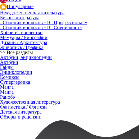
Популярные
Нехудожественная литература
Бизнес литература
- Сборник вопросов «1С:Профессионал»
- Сборник вопросов «1С:Специалист»
Хобби и творчество
Мемуары / Биографии
Дизайн / Архитектура
Живопись / Графика
>> Все разделы
Артбуки, энциклопедии
Артбуки
Гайды
Энциклопедии
Комиксы
Супергероика
Манга
Манга
Ранобэ
Художественная литература
Фантастика / Фэнтези
Детская литература
Обзоры и рецензии