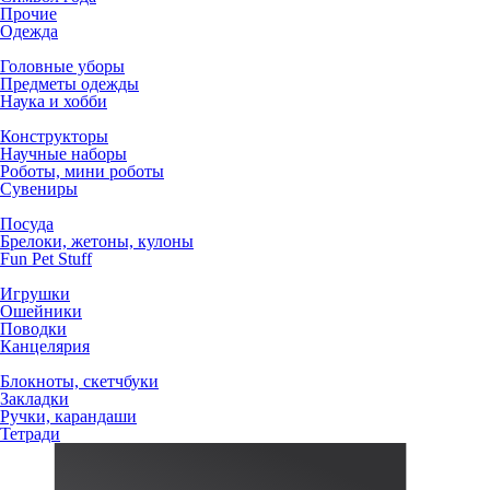
Прочие
Одежда
Головные уборы
Предметы одежды
Наука и хобби
Конструкторы
Научные наборы
Роботы, мини роботы
Сувениры
Посуда
Брелоки, жетоны, кулоны
Fun Pet Stuff
Игрушки
Ошейники
Поводки
Канцелярия
Блокноты, скетчбуки
Закладки
Ручки, карандаши
Тетради