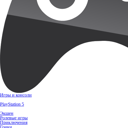
Игры и консоли
PlayStation 5
Экшен
Ролевые игры
Приключения
Гонки