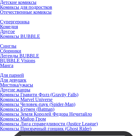
Детские комиксы
Комиксы для подростков
Отечественные комиксы
Супергероика
Комедия
Другое
Комиксы BUBBLE
Синглы
Сборники
Легенды BUBBLE
BUBBLE Visions
Манга
Для парней
Для девушек
Мистика/ужасы
Другие жанры
Комиксы Гравити Фолз (Gravity Falls)
Комиксы Marvel Universe
Комиксы Человек-паук (Spider-Man)
Комиксы Бэтмен (Batman)
Комиксы Земля Королей Федора Нечитайло
Комиксы Майор Гром
Комиксы Лига справедливости (Justice League)
Комиксы Призрачный гонщик (Ghost Rider)