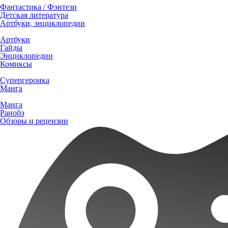
Фантастика / Фэнтези
Детская литература
Артбуки, энциклопедии
Артбуки
Гайды
Энциклопедии
Комиксы
Супергероика
Манга
Манга
Ранобэ
Обзоры и рецензии