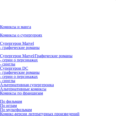
Комиксы и манга
Комиксы о супергероях
Супергерои Marvel
- графические романы
Супергерои Marvel/Графические романы
- серии о персонажах
- синглы
Супергерои DC
- графические романы
- серии о персонажах
- синглы
Альтернативная супергероика
Альтернативные комиксы
Комиксы по франшизам
По фильмам
По играм
По мультфильмам
Комикс-версии литературных произведений