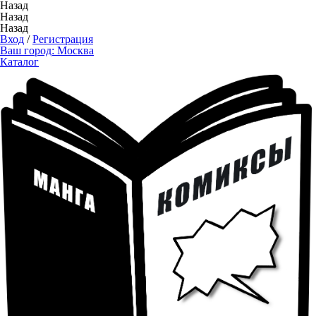
Назад
Назад
Назад
Вход
/
Регистрация
Ваш город:
Москва
Каталог