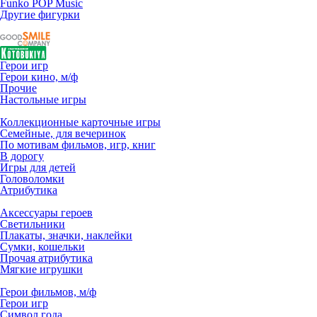
Funko POP Music
Другие фигурки
Герои игр
Герои кино, м/ф
Прочие
Настольные игры
Коллекционные карточные игры
Семейные, для вечеринок
По мотивам фильмов, игр, книг
В дорогу
Игры для детей
Головоломки
Атрибутика
Аксессуары героев
Светильники
Плакаты, значки, наклейки
Сумки, кошельки
Прочая атрибутика
Мягкие игрушки
Герои фильмов, м/ф
Герои игр
Символ года