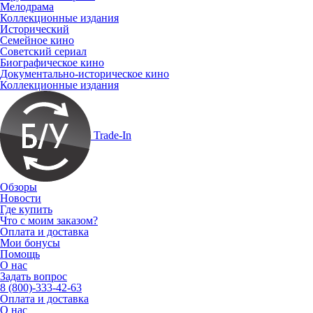
Мелодрама
Коллекционные издания
Исторический
Семейное кино
Советский сериал
Биографическое кино
Документально-историческое кино
Коллекционные издания
Trade-In
Обзоры
Новости
Где купить
Что с моим заказом?
Оплата и доставка
Мои бонусы
Помощь
О нас
Задать вопрос
8 (800)-333-42-63
Оплата и доставка
О нас