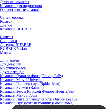
Детские комиксы
Комиксы для подростков
Отечественные комиксы
Супергероика
Комедия
Другое
Комиксы BUBBLE
Синглы
Сборники
Легенды BUBBLE
BUBBLE Visions
Манга
Для парней
Для девушек
Мистика/ужасы
Другие жанры
Комиксы Гравити Фолз (Gravity Falls)
Комиксы Marvel Universe
Комиксы Человек-паук (Spider-Man)
Комиксы Бэтмен (Batman)
Комиксы Земля Королей Федора Нечитайло
Комиксы Майор Гром
Комиксы Лига справедливости (Justice League)
Комиксы Призрачный гонщик (Ghost Rider)