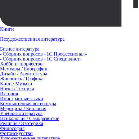
Книги
Нехудожественная литература
Бизнес литература
- Сборник вопросов «1С:Профессионал»
- Сборник вопросов «1С:Специалист»
Хобби и творчество
Мемуары / Биографии
Дизайн / Архитектура
Живопись / Графика
Кино / Музыка
Наука / Техника
История
Иностранные языки
Компьютерная литература
Медицина / Биология
Учебная литература
Психология / Саморазвитие
Религия / Эзотерика
Философия
Фотоискусство
Художественная литература