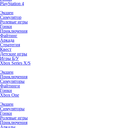
PlayStation 4
Экшен
Симулятор
Ролевые игры
Гонки
Приключения
Файтинг
Аркада
Стратегия
Квест
Детские игры
Игры Б/У
Xbox Series X/S
Экшен
Приключения
Симуляторы
Файтинги
Гонки
Xbox One
Экшен
Симуляторы
Гонки
Ролевые игры
Приключения
Аркады