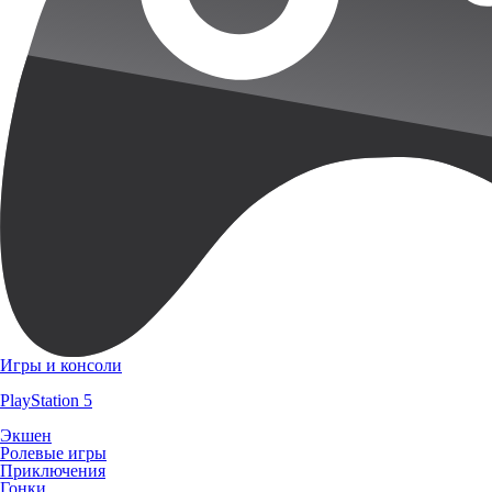
Игры и консоли
PlayStation 5
Экшен
Ролевые игры
Приключения
Гонки