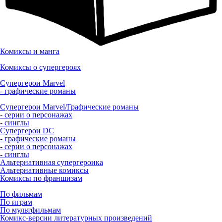
Комиксы и манга
Комиксы о супергероях
Супергерои Marvel
- графические романы
Супергерои Marvel/Графические романы
- серии о персонажах
- синглы
Супергерои DC
- графические романы
- серии о персонажах
- синглы
Альтернативная супергероика
Альтернативные комиксы
Комиксы по франшизам
По фильмам
По играм
По мультфильмам
Комикс-версии литературных произведений