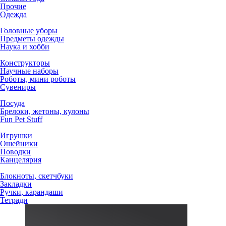
Прочие
Одежда
Головные уборы
Предметы одежды
Наука и хобби
Конструкторы
Научные наборы
Роботы, мини роботы
Сувениры
Посуда
Брелоки, жетоны, кулоны
Fun Pet Stuff
Игрушки
Ошейники
Поводки
Канцелярия
Блокноты, скетчбуки
Закладки
Ручки, карандаши
Тетради