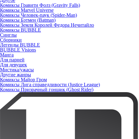
Другое
Комиксы Гравити Фолз (Gravity Falls)
Комиксы Marvel Universe
Комиксы Человек-паук (Spider-Man)
Комиксы Бэтмен (Batman)
Комиксы Земля Королей Федора Нечитайло
Комиксы BUBBLE
Синглы
Сборники
Легенды BUBBLE
BUBBLE Visions
Манга
Для парней
Для девушек
Мистика/ужасы
Другие жанры
Комиксы Майор Гром
Комиксы Лига справедливости (Justice League)
Комиксы Призрачный гонщик (Ghost Rider)