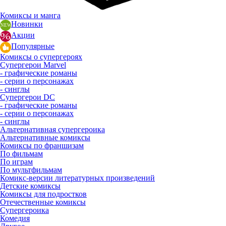
Комиксы и манга
Новинки
Акции
Популярные
Комиксы о супергероях
Супергерои Marvel
- графические романы
- серии о персонажах
- синглы
Супергерои DC
- графические романы
- серии о персонажах
- синглы
Альтернативная супергероика
Альтернативные комиксы
Комиксы по франшизам
По фильмам
По играм
По мультфильмам
Комикс-версии литературных произведений
Детские комиксы
Комиксы для подростков
Отечественные комиксы
Супергероика
Комедия