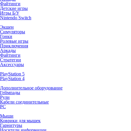
Файтинги
Детские игры
Игры Б/У
Nintendo Switch
Экшен
Симуляторы
Гонки
Ролевые игры
Приключения
Аркады
Файтинги
Стратегии
Аксессуары
PlayStation 5
PlayStation 4
Дополнительное оборудование
Геймпады
Рули
Кабели соединительные
PC
Мыши
Коврики для мышек
Гарнитуры
Носители информации