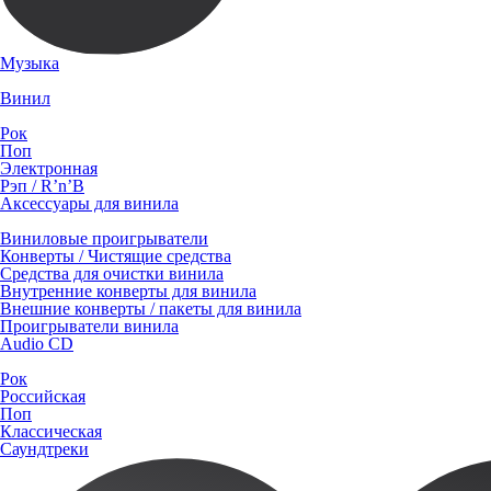
Музыка
Винил
Рок
Поп
Электронная
Рэп / R’n’B
Аксессуары для винила
Виниловые проигрыватели
Конверты / Чистящие средства
Средства для очистки винила
Внутренние конверты для винила
Внешние конверты / пакеты для винила
Проигрыватели винила
Audio CD
Рок
Российская
Поп
Классическая
Саундтреки