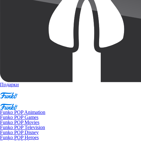
Подарки
Funko POP Animation
Funko POP Games
Funko POP Movies
Funko POP Television
Funko POP Disney
Funko POP Heroes