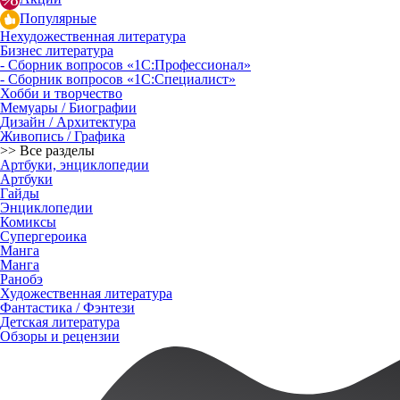
Популярные
Нехудожественная литература
Бизнес литература
- Сборник вопросов «1С:Профессионал»
- Сборник вопросов «1С:Специалист»
Хобби и творчество
Мемуары / Биографии
Дизайн / Архитектура
Живопись / Графика
>> Все разделы
Артбуки, энциклопедии
Артбуки
Гайды
Энциклопедии
Комиксы
Супергероика
Манга
Манга
Ранобэ
Художественная литература
Фантастика / Фэнтези
Детская литература
Обзоры и рецензии