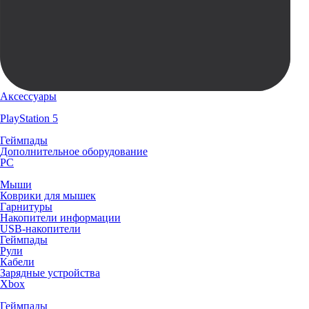
Аксессуары
PlayStation 5
Геймпады
Дополнительное оборудование
PC
Мыши
Коврики для мышек
Гарнитуры
Накопители информации
USB-накопители
Геймпады
Рули
Кабели
Зарядные устройства
Xbox
Геймпады