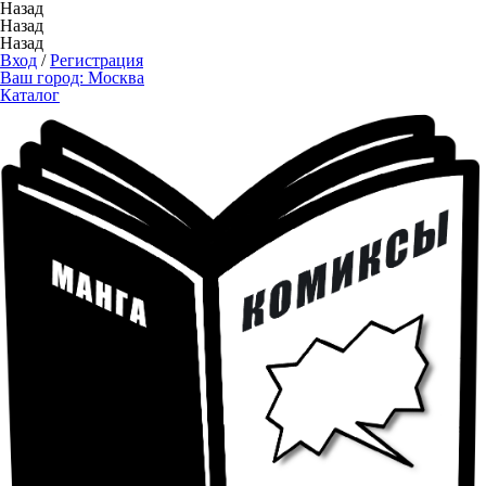
Назад
Назад
Назад
Вход
/
Регистрация
Ваш город:
Москва
Каталог