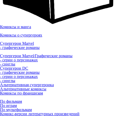
Комиксы и манга
Комиксы о супергероях
Супергерои Marvel
- графические романы
Супергерои Marvel/Графические романы
- серии о персонажах
- синглы
Супергерои DC
- графические романы
- серии о персонажах
- синглы
Альтернативная супергероика
Альтернативные комиксы
Комиксы по франшизам
По фильмам
По играм
По мультфильмам
Комикс-версии литературных произведений