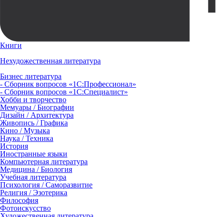
Книги
Нехудожественная литература
Бизнес литература
- Сборник вопросов «1С:Профессионал»
- Сборник вопросов «1С:Специалист»
Хобби и творчество
Мемуары / Биографии
Дизайн / Архитектура
Живопись / Графика
Кино / Музыка
Наука / Техника
История
Иностранные языки
Компьютерная литература
Медицина / Биология
Учебная литература
Психология / Саморазвитие
Религия / Эзотерика
Философия
Фотоискусство
Художественная литература