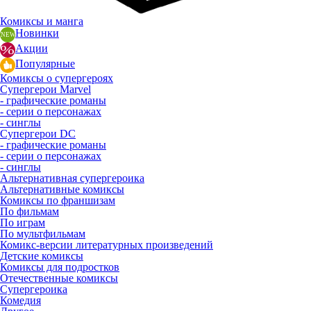
Комиксы и манга
Новинки
Акции
Популярные
Комиксы о супергероях
Супергерои Marvel
- графические романы
- серии о персонажах
- синглы
Супергерои DC
- графические романы
- серии о персонажах
- синглы
Альтернативная супергероика
Альтернативные комиксы
Комиксы по франшизам
По фильмам
По играм
По мультфильмам
Комикс-версии литературных произведений
Детские комиксы
Комиксы для подростков
Отечественные комиксы
Супергероика
Комедия