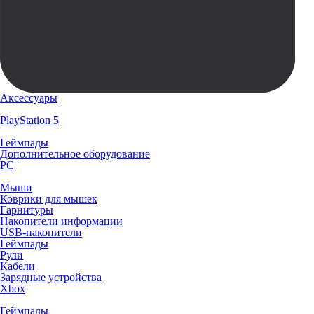
Аксессуары
PlayStation 5
Геймпады
Дополнительное оборудование
PC
Мыши
Коврики для мышек
Гарнитуры
Накопители информации
USB-накопители
Геймпады
Рули
Кабели
Зарядные устройства
Xbox
Геймпады