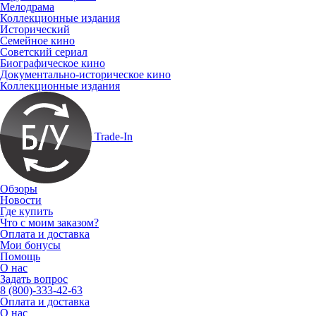
Мелодрама
Коллекционные издания
Исторический
Семейное кино
Советский сериал
Биографическое кино
Документально-историческое кино
Коллекционные издания
Trade-In
Обзоры
Новости
Где купить
Что с моим заказом?
Оплата и доставка
Мои бонусы
Помощь
О нас
Задать вопрос
8 (800)-333-42-63
Оплата и доставка
О нас