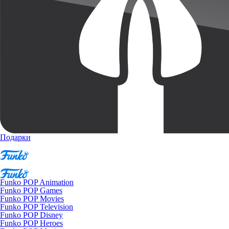
Подарки
Funko POP Animation
Funko POP Games
Funko POP Movies
Funko POP Television
Funko POP Disney
Funko POP Heroes