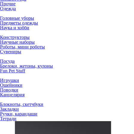
Прочие
Одежда
Головные уборы
Предметы одежды
Наука и хобби
Конструкторы
Научные наборы
Роботы, мини роботы
Сувениры
Посуда
Брелоки, жетоны, кулоны
Fun Pet Stuff
Игрушки
Ошейники
Поводки
Канцелярия
Блокноты, скетчбуки
Закладки
Ручки, карандаши
Тетради