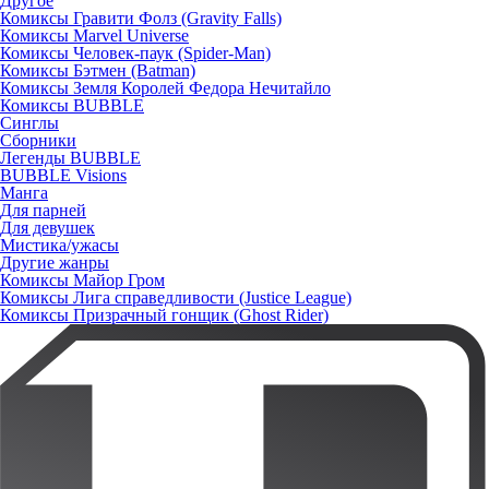
Другое
Комиксы Гравити Фолз (Gravity Falls)
Комиксы Marvel Universe
Комиксы Человек-паук (Spider-Man)
Комиксы Бэтмен (Batman)
Комиксы Земля Королей Федора Нечитайло
Комиксы BUBBLE
Синглы
Сборники
Легенды BUBBLE
BUBBLE Visions
Манга
Для парней
Для девушек
Мистика/ужасы
Другие жанры
Комиксы Майор Гром
Комиксы Лига справедливости (Justice League)
Комиксы Призрачный гонщик (Ghost Rider)