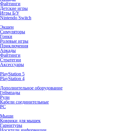
Файтинги
Детские игры
Игры Б/У
Nintendo Switch
Экшен
Симуляторы
Гонки
Ролевые игры
Приключения
Аркады
Файтинги
Стратегии
Аксессуары
PlayStation 5
PlayStation 4
Дополнительное оборудование
Геймпады
Рули
Кабели соединительные
PC
Мыши
Коврики для мышек
Гарнитуры
Носители информации