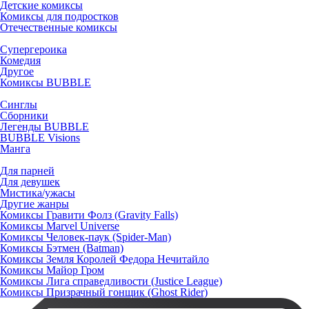
Детские комиксы
Комиксы для подростков
Отечественные комиксы
Супергероика
Комедия
Другое
Комиксы BUBBLE
Синглы
Сборники
Легенды BUBBLE
BUBBLE Visions
Манга
Для парней
Для девушек
Мистика/ужасы
Другие жанры
Комиксы Гравити Фолз (Gravity Falls)
Комиксы Marvel Universe
Комиксы Человек-паук (Spider-Man)
Комиксы Бэтмен (Batman)
Комиксы Земля Королей Федора Нечитайло
Комиксы Майор Гром
Комиксы Лига справедливости (Justice League)
Комиксы Призрачный гонщик (Ghost Rider)