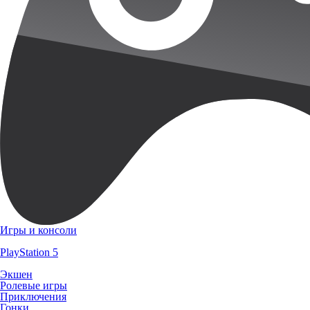
Игры и консоли
PlayStation 5
Экшен
Ролевые игры
Приключения
Гонки