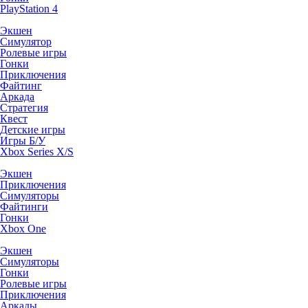
PlayStation 4
Экшен
Симулятор
Ролевые игры
Гонки
Приключения
Файтинг
Аркада
Стратегия
Квест
Детские игры
Игры Б/У
Xbox Series X/S
Экшен
Приключения
Симуляторы
Файтинги
Гонки
Xbox One
Экшен
Симуляторы
Гонки
Ролевые игры
Приключения
Аркады