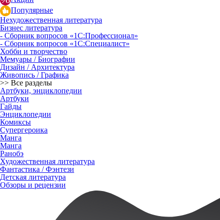
Популярные
Нехудожественная литература
Бизнес литература
- Сборник вопросов «1С:Профессионал»
- Сборник вопросов «1С:Специалист»
Хобби и творчество
Мемуары / Биографии
Дизайн / Архитектура
Живопись / Графика
>> Все разделы
Артбуки, энциклопедии
Артбуки
Гайды
Энциклопедии
Комиксы
Супергероика
Манга
Манга
Ранобэ
Художественная литература
Фантастика / Фэнтези
Детская литература
Обзоры и рецензии