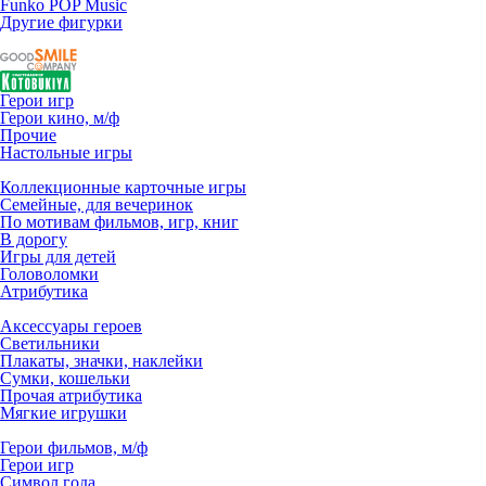
Funko POP Music
Другие фигурки
Герои игр
Герои кино, м/ф
Прочие
Настольные игры
Коллекционные карточные игры
Семейные, для вечеринок
По мотивам фильмов, игр, книг
В дорогу
Игры для детей
Головоломки
Атрибутика
Аксессуары героев
Светильники
Плакаты, значки, наклейки
Сумки, кошельки
Прочая атрибутика
Мягкие игрушки
Герои фильмов, м/ф
Герои игр
Символ года