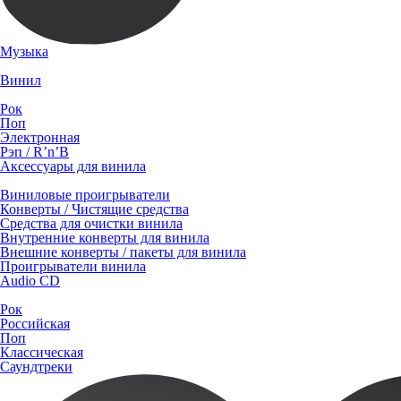
Музыка
Винил
Рок
Поп
Электронная
Рэп / R’n’B
Аксессуары для винила
Виниловые проигрыватели
Конверты / Чистящие средства
Средства для очистки винила
Внутренние конверты для винила
Внешние конверты / пакеты для винила
Проигрыватели винила
Audio CD
Рок
Российская
Поп
Классическая
Саундтреки