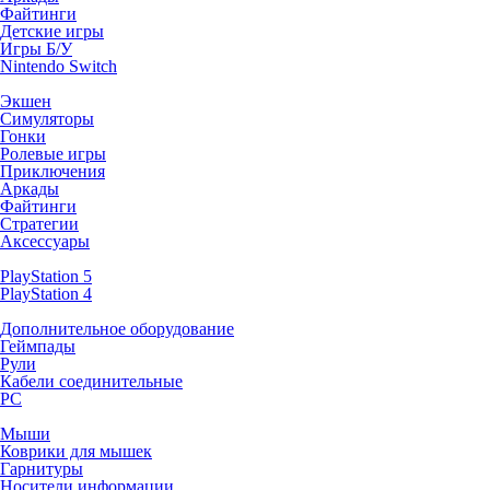
Файтинги
Детские игры
Игры Б/У
Nintendo Switch
Экшен
Симуляторы
Гонки
Ролевые игры
Приключения
Аркады
Файтинги
Стратегии
Аксессуары
PlayStation 5
PlayStation 4
Дополнительное оборудование
Геймпады
Рули
Кабели соединительные
PC
Мыши
Коврики для мышек
Гарнитуры
Носители информации