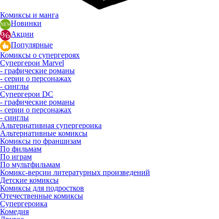
Комиксы и манга
Новинки
Акции
Популярные
Комиксы о супергероях
Супергерои Marvel
- графические романы
- серии о персонажах
- синглы
Супергерои DC
- графические романы
- серии о персонажах
- синглы
Альтернативная супергероика
Альтернативные комиксы
Комиксы по франшизам
По фильмам
По играм
По мультфильмам
Комикс-версии литературных произведений
Детские комиксы
Комиксы для подростков
Отечественные комиксы
Супергероика
Комедия