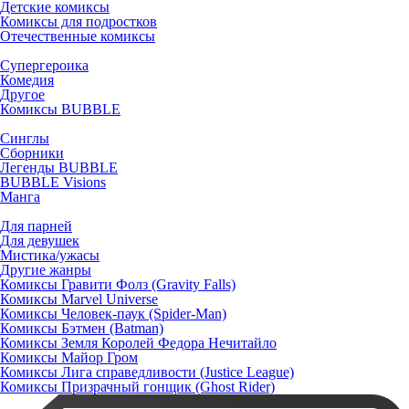
Детские комиксы
Комиксы для подростков
Отечественные комиксы
Супергероика
Комедия
Другое
Комиксы BUBBLE
Синглы
Сборники
Легенды BUBBLE
BUBBLE Visions
Манга
Для парней
Для девушек
Мистика/ужасы
Другие жанры
Комиксы Гравити Фолз (Gravity Falls)
Комиксы Marvel Universe
Комиксы Человек-паук (Spider-Man)
Комиксы Бэтмен (Batman)
Комиксы Земля Королей Федора Нечитайло
Комиксы Майор Гром
Комиксы Лига справедливости (Justice League)
Комиксы Призрачный гонщик (Ghost Rider)