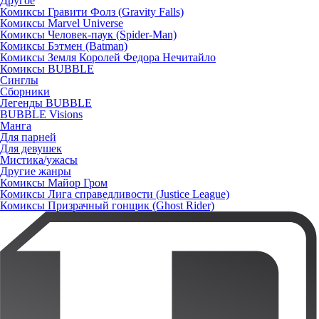
Другое
Комиксы Гравити Фолз (Gravity Falls)
Комиксы Marvel Universe
Комиксы Человек-паук (Spider-Man)
Комиксы Бэтмен (Batman)
Комиксы Земля Королей Федора Нечитайло
Комиксы BUBBLE
Синглы
Сборники
Легенды BUBBLE
BUBBLE Visions
Манга
Для парней
Для девушек
Мистика/ужасы
Другие жанры
Комиксы Майор Гром
Комиксы Лига справедливости (Justice League)
Комиксы Призрачный гонщик (Ghost Rider)