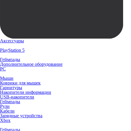
Аксессуары
PlayStation 5
Геймпады
Дополнительное оборудование
PC
Мыши
Коврики для мышек
Гарнитуры
Накопители информации
USB-накопители
Геймпады
Рули
Кабели
Зарядные устройства
Xbox
Геймпады