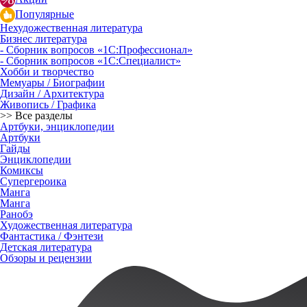
Популярные
Нехудожественная литература
Бизнес литература
- Сборник вопросов «1С:Профессионал»
- Сборник вопросов «1С:Специалист»
Хобби и творчество
Мемуары / Биографии
Дизайн / Архитектура
Живопись / Графика
>> Все разделы
Артбуки, энциклопедии
Артбуки
Гайды
Энциклопедии
Комиксы
Супергероика
Манга
Манга
Ранобэ
Художественная литература
Фантастика / Фэнтези
Детская литература
Обзоры и рецензии