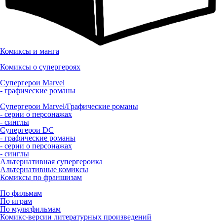
Комиксы и манга
Комиксы о супергероях
Супергерои Marvel
- графические романы
Супергерои Marvel/Графические романы
- серии о персонажах
- синглы
Супергерои DC
- графические романы
- серии о персонажах
- синглы
Альтернативная супергероика
Альтернативные комиксы
Комиксы по франшизам
По фильмам
По играм
По мультфильмам
Комикс-версии литературных произведений