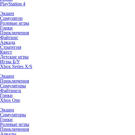
PlayStation 4
Экшен
Симулятор
Ролевые игры
Гонки
Приключения
Файтинг
Аркада
Стратегия
Квест
Детские игры
Игры Б/У
Xbox Series X/S
Экшен
Приключения
Симуляторы
Файтинги
Гонки
Xbox One
Экшен
Симуляторы
Гонки
Ролевые игры
Приключения
Аркады