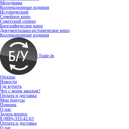
Мелодрама
Коллекционные издания
Исторический
Семейное кино
Советский сериал
Биографическое кино
Документально-историческое кино
Коллекционные издания
Trade-In
Обзоры
Новости
Где купить
Что с моим заказом?
Оплата и доставка
Мои бонусы
Помощь
О нас
Задать вопрос
8 (800)-333-42-63
Оплата и доставка
О нас