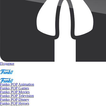
Подарки
Funko POP Animation
Funko POP Games
Funko POP Movies
Funko POP Television
Funko POP Disney
Funko POP Heroes