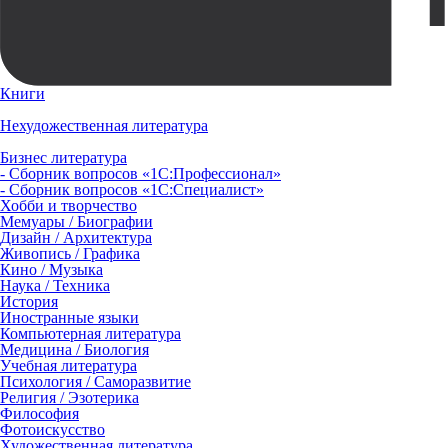
Книги
Нехудожественная литература
Бизнес литература
- Сборник вопросов «1С:Профессионал»
- Сборник вопросов «1С:Специалист»
Хобби и творчество
Мемуары / Биографии
Дизайн / Архитектура
Живопись / Графика
Кино / Музыка
Наука / Техника
История
Иностранные языки
Компьютерная литература
Медицина / Биология
Учебная литература
Психология / Саморазвитие
Религия / Эзотерика
Философия
Фотоискусство
Художественная литература