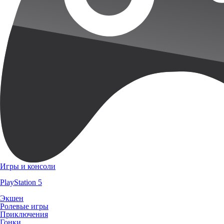
Игры и консоли
PlayStation 5
Экшен
Ролевые игры
Приключения
Гонки