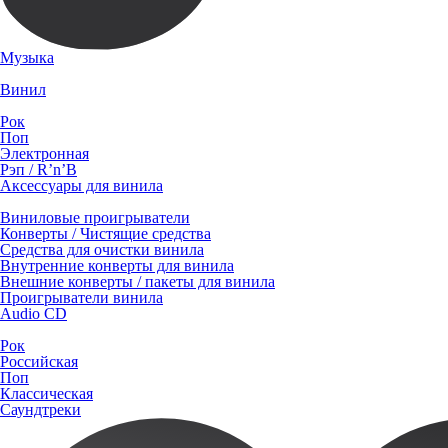
Музыка
Винил
Рок
Поп
Электронная
Рэп / R’n’B
Аксессуары для винила
Виниловые проигрыватели
Конверты / Чистящие средства
Средства для очистки винила
Внутренние конверты для винила
Внешние конверты / пакеты для винила
Проигрыватели винила
Audio CD
Рок
Российская
Поп
Классическая
Саундтреки