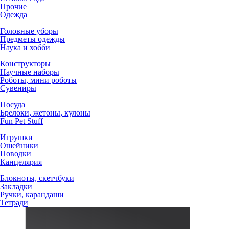
Прочие
Одежда
Головные уборы
Предметы одежды
Наука и хобби
Конструкторы
Научные наборы
Роботы, мини роботы
Сувениры
Посуда
Брелоки, жетоны, кулоны
Fun Pet Stuff
Игрушки
Ошейники
Поводки
Канцелярия
Блокноты, скетчбуки
Закладки
Ручки, карандаши
Тетради