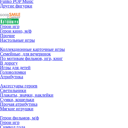
Funko POP Music
Другие фигурки
Герои игр
Герои кино, м/ф
Прочие
Настольные игры
Коллекционные карточные игры
Семейные, для вечеринок
По мотивам фильмов, игр, книг
В дорогу
Игры для детей
Головоломки
Атрибутика
Аксессуары героев
Светильники
Плакаты, значки, наклейки
Сумки, кошельки
Прочая атрибутика
Мягкие игрушки
Герои фильмов, м/ф
Герои игр
Символ года