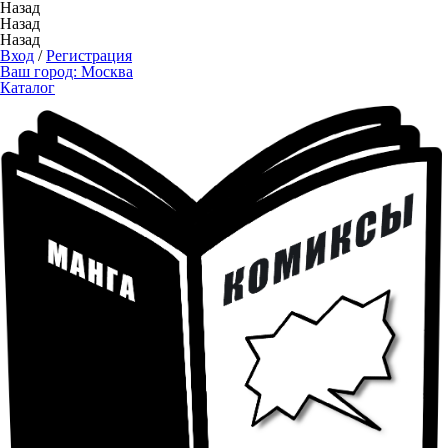
Назад
Назад
Назад
Вход
/
Регистрация
Ваш город:
Москва
Каталог