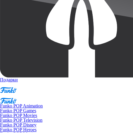
Подарки
Funko POP Animation
Funko POP Games
Funko POP Movies
Funko POP Television
Funko POP Disney
Funko POP Heroes