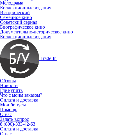
Мелодрама
Коллекционные издания
Исторический
Семейное кино
Советский сериал
Биографическое кино
Документально-историческое кино
Коллекционные издания
Trade-In
Обзоры
Новости
Где купить
Что с моим заказом?
Оплата и доставка
Мои бонусы
Помощь
О нас
Задать вопрос
8 (800)-333-42-63
Оплата и доставка
О нас