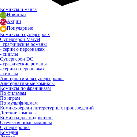
Комиксы и манга
Новинки
Акции
Популярные
Комиксы о супергероях
Супергерои Marvel
- графические романы
- серии о персонажах
- синглы
Супергерои DC
- графические романы
- серии о персонажах
- синглы
Альтернативная супергероика
Альтернативные комиксы
Комиксы по франшизам
По фильмам
По играм
По мультфильмам
Комикс-версии литературных произведений
Детские комиксы
Комиксы для подростков
Отечественные комиксы
Супергероика
Комедия