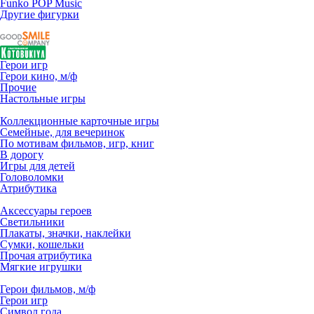
Funko POP Music
Другие фигурки
Герои игр
Герои кино, м/ф
Прочие
Настольные игры
Коллекционные карточные игры
Семейные, для вечеринок
По мотивам фильмов, игр, книг
В дорогу
Игры для детей
Головоломки
Атрибутика
Аксессуары героев
Светильники
Плакаты, значки, наклейки
Сумки, кошельки
Прочая атрибутика
Мягкие игрушки
Герои фильмов, м/ф
Герои игр
Символ года