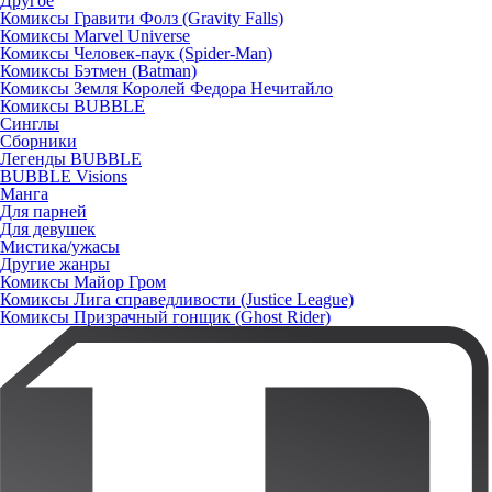
Другое
Комиксы Гравити Фолз (Gravity Falls)
Комиксы Marvel Universe
Комиксы Человек-паук (Spider-Man)
Комиксы Бэтмен (Batman)
Комиксы Земля Королей Федора Нечитайло
Комиксы BUBBLE
Синглы
Сборники
Легенды BUBBLE
BUBBLE Visions
Манга
Для парней
Для девушек
Мистика/ужасы
Другие жанры
Комиксы Майор Гром
Комиксы Лига справедливости (Justice League)
Комиксы Призрачный гонщик (Ghost Rider)