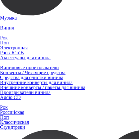
Музыка
Винил
Рок
Поп
Электронная
Рэп / R’n’B
Аксессуары для винила
Виниловые проигрыватели
Конверты / Чистящие средства
Средства для очистки винила
Внутренние конверты для винила
Внешние конверты / пакеты для винила
Проигрыватели винила
Audio CD
Рок
Российская
Поп
Классическая
Саундтреки