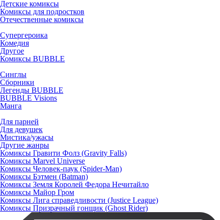
Детские комиксы
Комиксы для подростков
Отечественные комиксы
Супергероика
Комедия
Другое
Комиксы BUBBLE
Синглы
Сборники
Легенды BUBBLE
BUBBLE Visions
Манга
Для парней
Для девушек
Мистика/ужасы
Другие жанры
Комиксы Гравити Фолз (Gravity Falls)
Комиксы Marvel Universe
Комиксы Человек-паук (Spider-Man)
Комиксы Бэтмен (Batman)
Комиксы Земля Королей Федора Нечитайло
Комиксы Майор Гром
Комиксы Лига справедливости (Justice League)
Комиксы Призрачный гонщик (Ghost Rider)