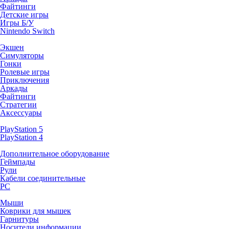
Файтинги
Детские игры
Игры Б/У
Nintendo Switch
Экшен
Симуляторы
Гонки
Ролевые игры
Приключения
Аркады
Файтинги
Стратегии
Аксессуары
PlayStation 5
PlayStation 4
Дополнительное оборудование
Геймпады
Рули
Кабели соединительные
PC
Мыши
Коврики для мышек
Гарнитуры
Носители информации