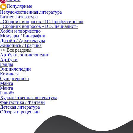
Популярные
Нехудожественная литература
Бизнес литература
- Сборник вопросов «1С:Профессионал»
- Сборник вопросов «1С:Специалист»
Хобби и творчество
Мемуары / Биографии
Дизайн / Архитектура
Живопись / Графика
>> Все разделы
Артбуки, энциклопедии
Артбуки
Гайды
Энциклопедии
Комиксы
Супергероика
Манга
Манга
Ранобэ
Художественная литература
Фантастика / Фэнтези
Детская литература
Обзоры и рецензии