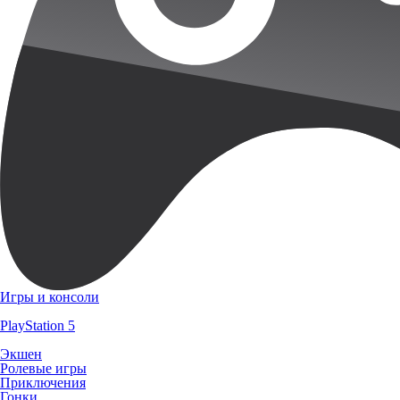
Игры и консоли
PlayStation 5
Экшен
Ролевые игры
Приключения
Гонки