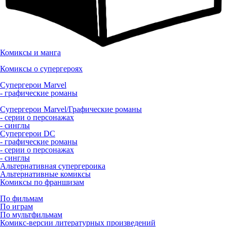
Комиксы и манга
Комиксы о супергероях
Супергерои Marvel
- графические романы
Супергерои Marvel/Графические романы
- серии о персонажах
- синглы
Супергерои DC
- графические романы
- серии о персонажах
- синглы
Альтернативная супергероика
Альтернативные комиксы
Комиксы по франшизам
По фильмам
По играм
По мультфильмам
Комикс-версии литературных произведений