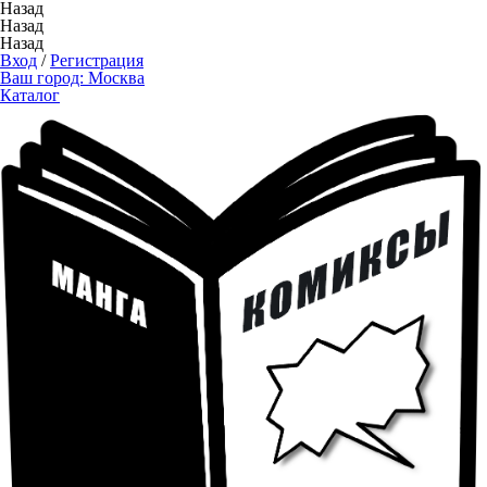
Назад
Назад
Назад
Вход
/
Регистрация
Ваш город:
Москва
Каталог