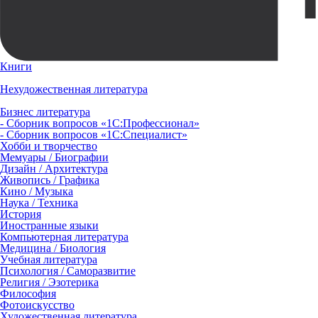
Книги
Нехудожественная литература
Бизнес литература
- Сборник вопросов «1С:Профессионал»
- Сборник вопросов «1С:Специалист»
Хобби и творчество
Мемуары / Биографии
Дизайн / Архитектура
Живопись / Графика
Кино / Музыка
Наука / Техника
История
Иностранные языки
Компьютерная литература
Медицина / Биология
Учебная литература
Психология / Саморазвитие
Религия / Эзотерика
Философия
Фотоискусство
Художественная литература