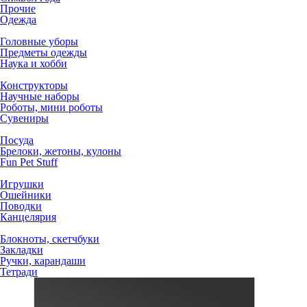
Прочие
Одежда
Головные уборы
Предметы одежды
Наука и хобби
Конструкторы
Научные наборы
Роботы, мини роботы
Сувениры
Посуда
Брелоки, жетоны, кулоны
Fun Pet Stuff
Игрушки
Ошейники
Поводки
Канцелярия
Блокноты, скетчбуки
Закладки
Ручки, карандаши
Тетради