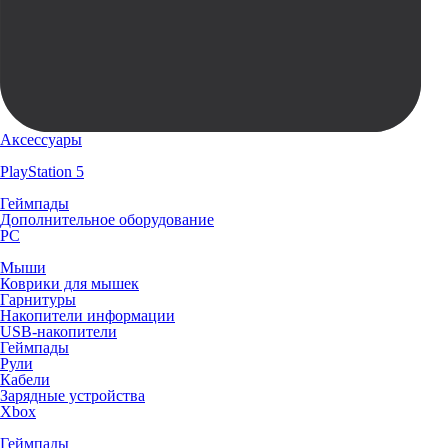
Аксессуары
PlayStation 5
Геймпады
Дополнительное оборудование
PC
Мыши
Коврики для мышек
Гарнитуры
Накопители информации
USB-накопители
Геймпады
Рули
Кабели
Зарядные устройства
Xbox
Геймпады