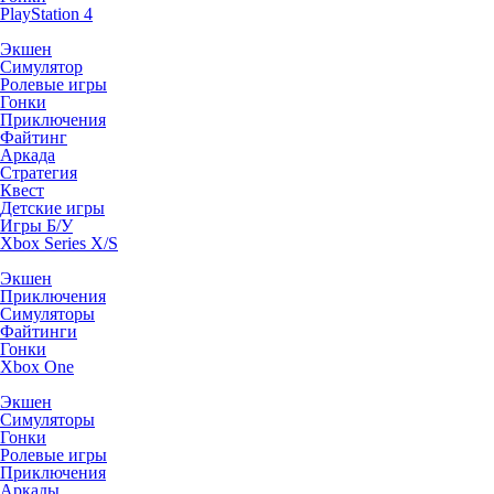
PlayStation 4
Экшен
Симулятор
Ролевые игры
Гонки
Приключения
Файтинг
Аркада
Стратегия
Квест
Детские игры
Игры Б/У
Xbox Series X/S
Экшен
Приключения
Симуляторы
Файтинги
Гонки
Xbox One
Экшен
Симуляторы
Гонки
Ролевые игры
Приключения
Аркады