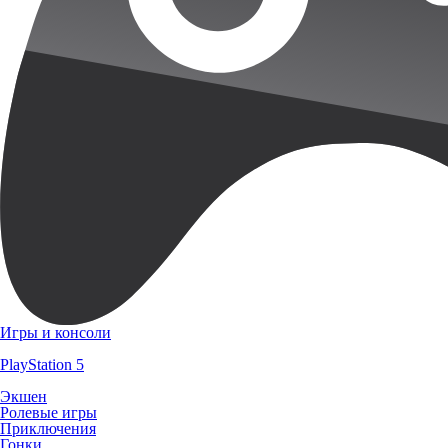
Игры и консоли
PlayStation 5
Экшен
Ролевые игры
Приключения
Гонки