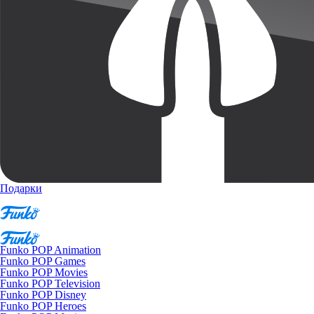
Подарки
Funko POP Animation
Funko POP Games
Funko POP Movies
Funko POP Television
Funko POP Disney
Funko POP Heroes