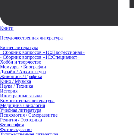
Книги
Нехудожественная литература
Бизнес литература
- Сборник вопросов «1С:Профессионал»
- Сборник вопросов «1С:Специалист»
Хобби и творчество
Мемуары / Биографии
Дизайн / Архитектура
Живопись / Графика
Кино / Музыка
Наука / Техника
История
Иностранные языки
Компьютерная литература
Медицина / Биология
Учебная литература
Психология / Саморазвитие
Религия / Эзотерика
Философия
Фотоискусство
Художественная литература