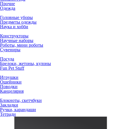
Прочие
Одежда
Головные уборы
Предметы одежды
Наука и хобби
Конструкторы
Научные наборы
Роботы, мини роботы
Сувениры
Посуда
Брелоки, жетоны, кулоны
Fun Pet Stuff
Игрушки
Ошейники
Поводки
Канцелярия
Блокноты, скетчбуки
Закладки
Ручки, карандаши
Тетради