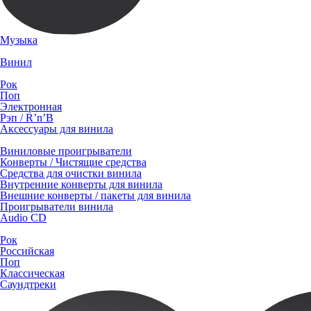
Музыка
Винил
Рок
Поп
Электронная
Рэп / R’n’B
Аксессуары для винила
Виниловые проигрыватели
Конверты / Чистящие средства
Средства для очистки винила
Внутренние конверты для винила
Внешние конверты / пакеты для винила
Проигрыватели винила
Audio CD
Рок
Российская
Поп
Классическая
Саундтреки