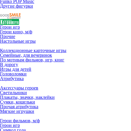
Funko POP Music
Другие фигурки
Герои игр
Герои кино, м/ф
Прочие
Настольные игры
Коллекционные карточные игры
Семейные, для вечеринок
По мотивам фильмов, игр, книг
В дорогу
Игры для детей
Головоломки
Атрибутика
Аксессуары героев
Светильники
Плакаты, значки, наклейки
Сумки, кошельки
Прочая атрибутика
Мягкие игрушки
Герои фильмов, м/ф
Герои игр
Символ года