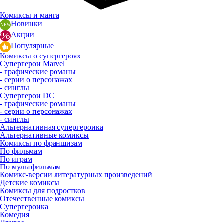
Комиксы и манга
Новинки
Акции
Популярные
Комиксы о супергероях
Супергерои Marvel
- графические романы
- серии о персонажах
- синглы
Супергерои DC
- графические романы
- серии о персонажах
- синглы
Альтернативная супергероика
Альтернативные комиксы
Комиксы по франшизам
По фильмам
По играм
По мультфильмам
Комикс-версии литературных произведений
Детские комиксы
Комиксы для подростков
Отечественные комиксы
Супергероика
Комедия