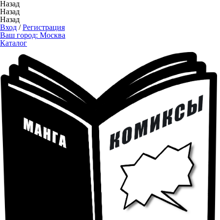
Назад
Назад
Назад
Вход
/
Регистрация
Ваш город:
Москва
Каталог