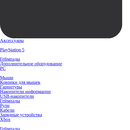
Аксессуары
PlayStation 5
Геймпады
Дополнительное оборудование
PC
Мыши
Коврики для мышек
Гарнитуры
Накопители информации
USB-накопители
Геймпады
Рули
Кабели
Зарядные устройства
Xbox
Геймпады