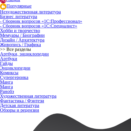
Популярные
Нехудожественная литература
Бизнес литература
- Сборник вопросов «1С:Профессионал»
- Сборник вопросов «1С:Специалист»
Хобби и творчество
Мемуары / Биографии
Дизайн / Архитектура
Живопись / Графика
>> Все разделы
Артбуки, энциклопедии
Артбуки
Гайды
Энциклопедии
Комиксы
Супергероика
Манга
Манга
Ранобэ
Художественная литература
Фантастика / Фэнтези
Детская литература
Обзоры и рецензии