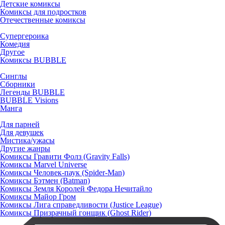
Детские комиксы
Комиксы для подростков
Отечественные комиксы
Супергероика
Комедия
Другое
Комиксы BUBBLE
Синглы
Сборники
Легенды BUBBLE
BUBBLE Visions
Манга
Для парней
Для девушек
Мистика/ужасы
Другие жанры
Комиксы Гравити Фолз (Gravity Falls)
Комиксы Marvel Universe
Комиксы Человек-паук (Spider-Man)
Комиксы Бэтмен (Batman)
Комиксы Земля Королей Федора Нечитайло
Комиксы Майор Гром
Комиксы Лига справедливости (Justice League)
Комиксы Призрачный гонщик (Ghost Rider)