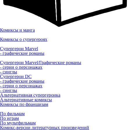
Комиксы и манга
Комиксы о супергероях
Супергерои Marvel
- графические романы
Супергерои Marvel/Графические романы
- серии о персонажах
- синглы
Супергерои DC
- графические романы
- серии о персонажах
- синглы
Альтернативная супергероика
Альтернативные комиксы
Комиксы по франшизам
По фильмам
По играм
По мультфильмам
Комикс-версии литературных произведений