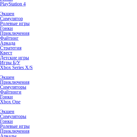
PlayStation 4
Экшен
Симулятор
Ролевые игры
Гонки
Приключения
Файтинг
Аркада
Стратегия
Квест
Детские игры
Игры Б/У
Xbox Series X/S
Экшен
Приключения
Симуляторы
Файтинги
Гонки
Xbox One
Экшен
Симуляторы
Гонки
Ролевые игры
Приключения
Аркады