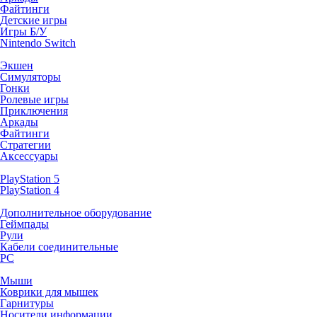
Файтинги
Детские игры
Игры Б/У
Nintendo Switch
Экшен
Симуляторы
Гонки
Ролевые игры
Приключения
Аркады
Файтинги
Стратегии
Аксессуары
PlayStation 5
PlayStation 4
Дополнительное оборудование
Геймпады
Рули
Кабели соединительные
PC
Мыши
Коврики для мышек
Гарнитуры
Носители информации