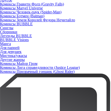
Другое
Комиксы Гравити Фолз (Gravity Falls)
Комиксы Marvel Universe
Комиксы Человек-паук (Spider-Man)
Комиксы Бэтмен (Batman)
Комиксы Земля Королей Федора Нечитайло
Комиксы BUBBLE
Синглы
Сборники
Легенды BUBBLE
BUBBLE Visions
Манга
Для парней
Для девушек
Мистика/ужасы
Другие жанры
Комиксы Майор Гром
Комиксы Лига справедливости (Justice League)
Комиксы Призрачный гонщик (Ghost Rider)