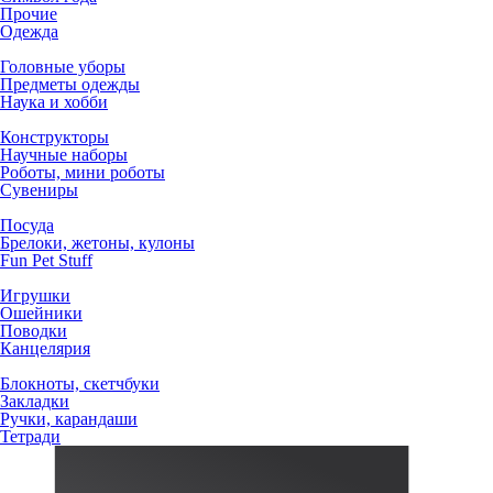
Прочие
Одежда
Головные уборы
Предметы одежды
Наука и хобби
Конструкторы
Научные наборы
Роботы, мини роботы
Сувениры
Посуда
Брелоки, жетоны, кулоны
Fun Pet Stuff
Игрушки
Ошейники
Поводки
Канцелярия
Блокноты, скетчбуки
Закладки
Ручки, карандаши
Тетради