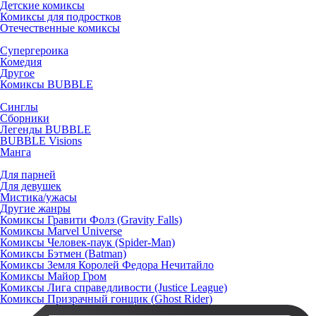
Детские комиксы
Комиксы для подростков
Отечественные комиксы
Супергероика
Комедия
Другое
Комиксы BUBBLE
Синглы
Сборники
Легенды BUBBLE
BUBBLE Visions
Манга
Для парней
Для девушек
Мистика/ужасы
Другие жанры
Комиксы Гравити Фолз (Gravity Falls)
Комиксы Marvel Universe
Комиксы Человек-паук (Spider-Man)
Комиксы Бэтмен (Batman)
Комиксы Земля Королей Федора Нечитайло
Комиксы Майор Гром
Комиксы Лига справедливости (Justice League)
Комиксы Призрачный гонщик (Ghost Rider)