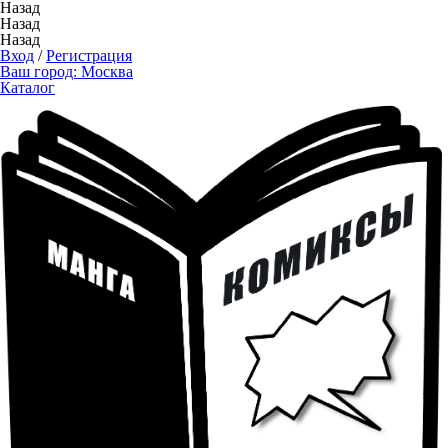
Назад
Назад
Назад
Вход
/
Регистрация
Ваш город:
Москва
Каталог