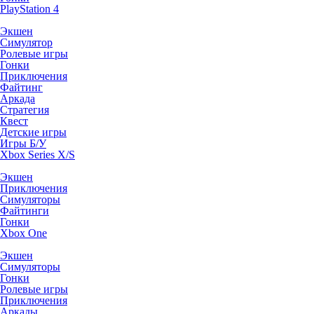
PlayStation 4
Экшен
Симулятор
Ролевые игры
Гонки
Приключения
Файтинг
Аркада
Стратегия
Квест
Детские игры
Игры Б/У
Xbox Series X/S
Экшен
Приключения
Симуляторы
Файтинги
Гонки
Xbox One
Экшен
Симуляторы
Гонки
Ролевые игры
Приключения
Аркады