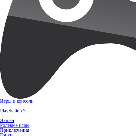
Игры и консоли
PlayStation 5
Экшен
Ролевые игры
Приключения
Гонки