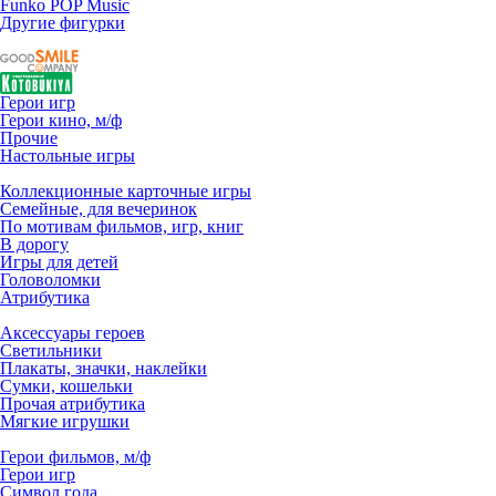
Funko POP Music
Другие фигурки
Герои игр
Герои кино, м/ф
Прочие
Настольные игры
Коллекционные карточные игры
Семейные, для вечеринок
По мотивам фильмов, игр, книг
В дорогу
Игры для детей
Головоломки
Атрибутика
Аксессуары героев
Светильники
Плакаты, значки, наклейки
Сумки, кошельки
Прочая атрибутика
Мягкие игрушки
Герои фильмов, м/ф
Герои игр
Символ года