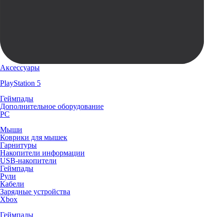
Аксессуары
PlayStation 5
Геймпады
Дополнительное оборудование
PC
Мыши
Коврики для мышек
Гарнитуры
Накопители информации
USB-накопители
Геймпады
Рули
Кабели
Зарядные устройства
Xbox
Геймпады