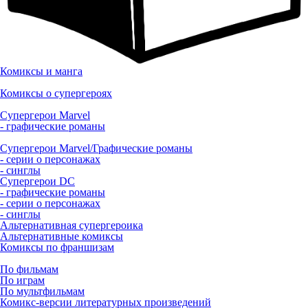
Комиксы и манга
Комиксы о супергероях
Супергерои Marvel
- графические романы
Супергерои Marvel/Графические романы
- серии о персонажах
- синглы
Супергерои DC
- графические романы
- серии о персонажах
- синглы
Альтернативная супергероика
Альтернативные комиксы
Комиксы по франшизам
По фильмам
По играм
По мультфильмам
Комикс-версии литературных произведений