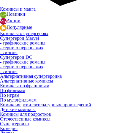
Комиксы и манга
Новинки
Акции
Популярные
Комиксы о супергероях
Супергерои Marvel
- графические романы
- серии о персонажах
- синглы
Супергерои DC
- графические романы
- серии о персонажах
- синглы
Альтернативная супергероика
Альтернативные комиксы
Комиксы по франшизам
По фильмам
По играм
По мультфильмам
Комикс-версии литературных произведений
Детские комиксы
Комиксы для подростков
Отечественные комиксы
Супергероика
Комедия