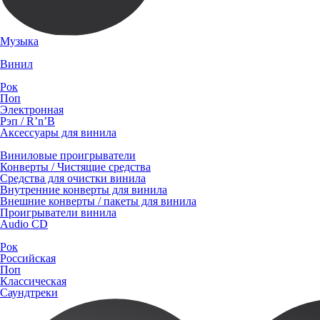
Музыка
Винил
Рок
Поп
Электронная
Рэп / R’n’B
Аксессуары для винила
Виниловые проигрыватели
Конверты / Чистящие средства
Средства для очистки винила
Внутренние конверты для винила
Внешние конверты / пакеты для винила
Проигрыватели винила
Audio CD
Рок
Российская
Поп
Классическая
Саундтреки