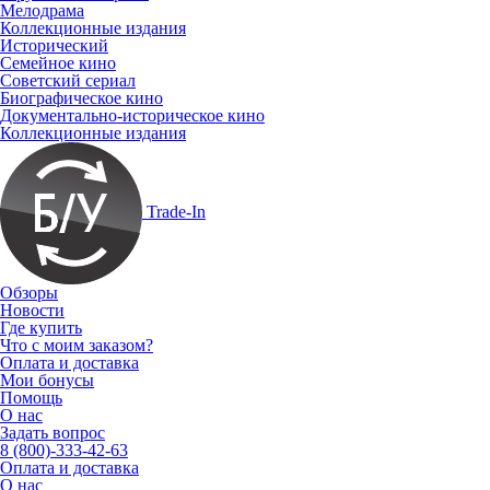
Мелодрама
Коллекционные издания
Исторический
Семейное кино
Советский сериал
Биографическое кино
Документально-историческое кино
Коллекционные издания
Trade-In
Обзоры
Новости
Где купить
Что с моим заказом?
Оплата и доставка
Мои бонусы
Помощь
О нас
Задать вопрос
8 (800)-333-42-63
Оплата и доставка
О нас