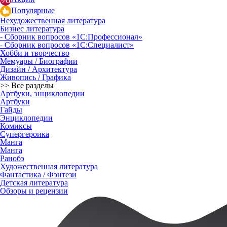
Популярные
Нехудожественная литература
Бизнес литература
- Сборник вопросов «1С:Профессионал»
- Сборник вопросов «1С:Специалист»
Хобби и творчество
Мемуары / Биографии
Дизайн / Архитектура
Живопись / Графика
>> Все разделы
Артбуки, энциклопедии
Артбуки
Гайды
Энциклопедии
Комиксы
Супергероика
Манга
Манга
Ранобэ
Художественная литература
Фантастика / Фэнтези
Детская литература
Обзоры и рецензии