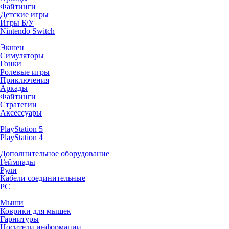
Файтинги
Детские игры
Игры Б/У
Nintendo Switch
Экшен
Симуляторы
Гонки
Ролевые игры
Приключения
Аркады
Файтинги
Стратегии
Аксессуары
PlayStation 5
PlayStation 4
Дополнительное оборудование
Геймпады
Рули
Кабели соединительные
PC
Мыши
Коврики для мышек
Гарнитуры
Носители информации