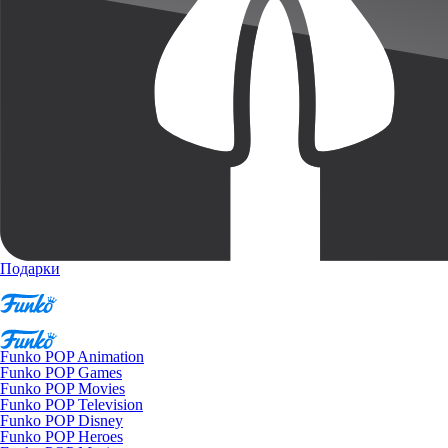
Подарки
Funko POP Animation
Funko POP Games
Funko POP Movies
Funko POP Television
Funko POP Disney
Funko POP Heroes