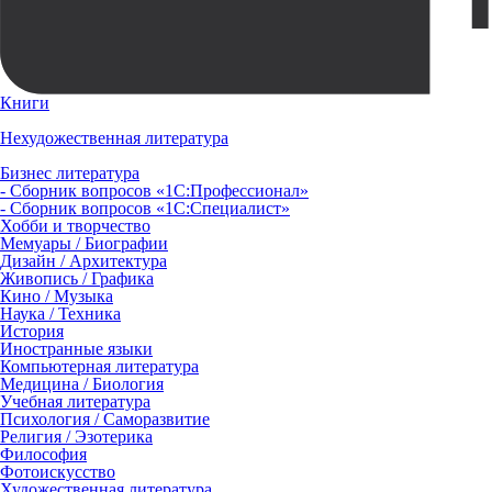
Книги
Нехудожественная литература
Бизнес литература
- Сборник вопросов «1С:Профессионал»
- Сборник вопросов «1С:Специалист»
Хобби и творчество
Мемуары / Биографии
Дизайн / Архитектура
Живопись / Графика
Кино / Музыка
Наука / Техника
История
Иностранные языки
Компьютерная литература
Медицина / Биология
Учебная литература
Психология / Саморазвитие
Религия / Эзотерика
Философия
Фотоискусство
Художественная литература