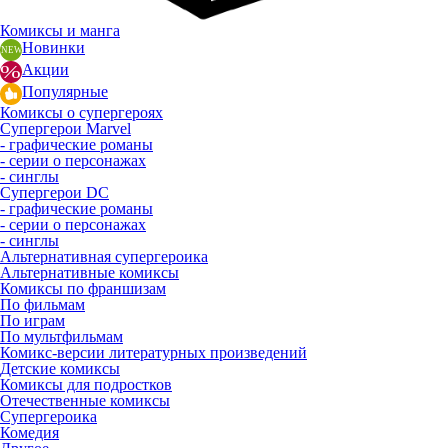
Комиксы и манга
Новинки
Акции
Популярные
Комиксы о супергероях
Супергерои Marvel
- графические романы
- серии о персонажах
- синглы
Супергерои DC
- графические романы
- серии о персонажах
- синглы
Альтернативная супергероика
Альтернативные комиксы
Комиксы по франшизам
По фильмам
По играм
По мультфильмам
Комикс-версии литературных произведений
Детские комиксы
Комиксы для подростков
Отечественные комиксы
Супергероика
Комедия