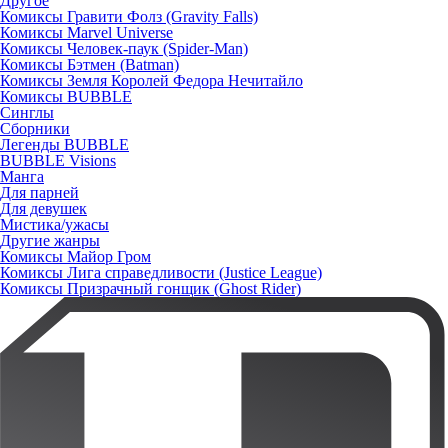
Другое
Комиксы Гравити Фолз (Gravity Falls)
Комиксы Marvel Universe
Комиксы Человек-паук (Spider-Man)
Комиксы Бэтмен (Batman)
Комиксы Земля Королей Федора Нечитайло
Комиксы BUBBLE
Синглы
Сборники
Легенды BUBBLE
BUBBLE Visions
Манга
Для парней
Для девушек
Мистика/ужасы
Другие жанры
Комиксы Майор Гром
Комиксы Лига справедливости (Justice League)
Комиксы Призрачный гонщик (Ghost Rider)