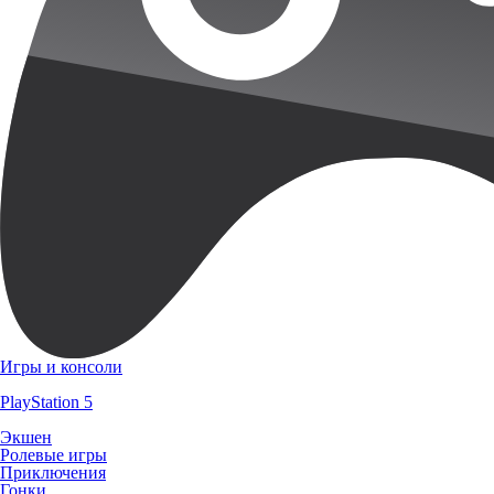
Игры и консоли
PlayStation 5
Экшен
Ролевые игры
Приключения
Гонки