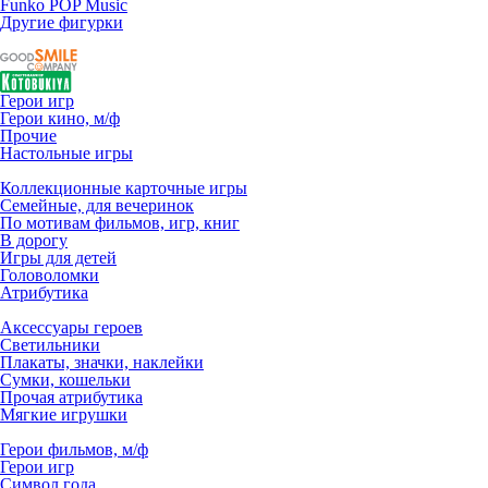
Funko POP Music
Другие фигурки
Герои игр
Герои кино, м/ф
Прочие
Настольные игры
Коллекционные карточные игры
Семейные, для вечеринок
По мотивам фильмов, игр, книг
В дорогу
Игры для детей
Головоломки
Атрибутика
Аксессуары героев
Светильники
Плакаты, значки, наклейки
Сумки, кошельки
Прочая атрибутика
Мягкие игрушки
Герои фильмов, м/ф
Герои игр
Символ года