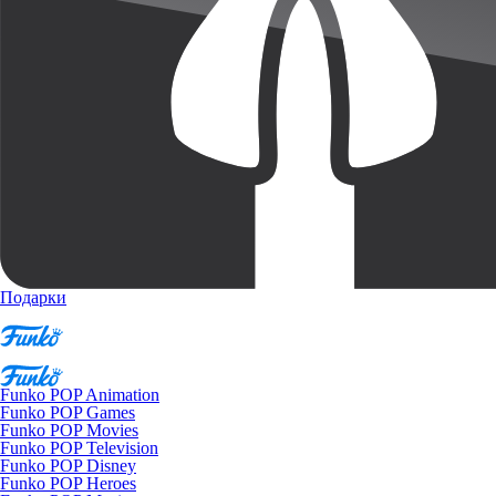
Подарки
Funko POP Animation
Funko POP Games
Funko POP Movies
Funko POP Television
Funko POP Disney
Funko POP Heroes