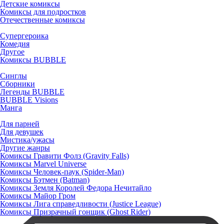
Детские комиксы
Комиксы для подростков
Отечественные комиксы
Супергероика
Комедия
Другое
Комиксы BUBBLE
Синглы
Сборники
Легенды BUBBLE
BUBBLE Visions
Манга
Для парней
Для девушек
Мистика/ужасы
Другие жанры
Комиксы Гравити Фолз (Gravity Falls)
Комиксы Marvel Universe
Комиксы Человек-паук (Spider-Man)
Комиксы Бэтмен (Batman)
Комиксы Земля Королей Федора Нечитайло
Комиксы Майор Гром
Комиксы Лига справедливости (Justice League)
Комиксы Призрачный гонщик (Ghost Rider)