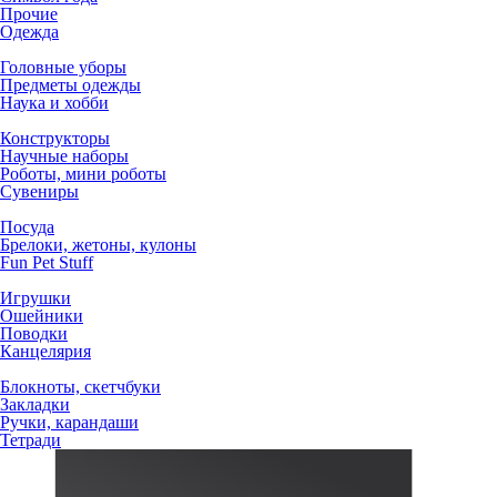
Прочие
Одежда
Головные уборы
Предметы одежды
Наука и хобби
Конструкторы
Научные наборы
Роботы, мини роботы
Сувениры
Посуда
Брелоки, жетоны, кулоны
Fun Pet Stuff
Игрушки
Ошейники
Поводки
Канцелярия
Блокноты, скетчбуки
Закладки
Ручки, карандаши
Тетради