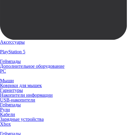
Аксессуары
PlayStation 5
Геймпады
Дополнительное оборудование
PC
Мыши
Коврики для мышек
Гарнитуры
Накопители информации
USB-накопители
Геймпады
Рули
Кабели
Зарядные устройства
Xbox
Геймпады