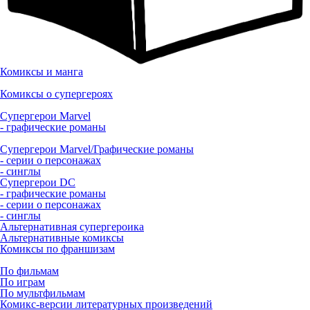
Комиксы и манга
Комиксы о супергероях
Супергерои Marvel
- графические романы
Супергерои Marvel/Графические романы
- серии о персонажах
- синглы
Супергерои DC
- графические романы
- серии о персонажах
- синглы
Альтернативная супергероика
Альтернативные комиксы
Комиксы по франшизам
По фильмам
По играм
По мультфильмам
Комикс-версии литературных произведений