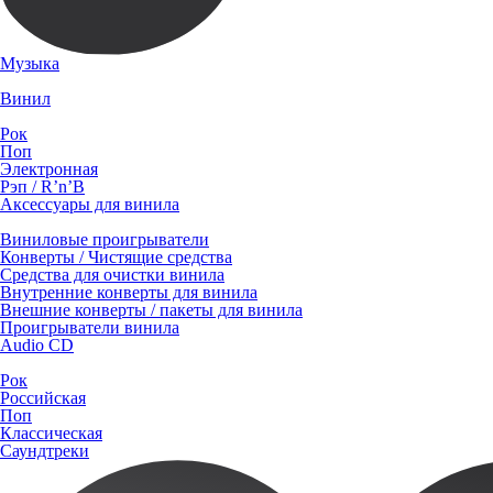
Музыка
Винил
Рок
Поп
Электронная
Рэп / R’n’B
Аксессуары для винила
Виниловые проигрыватели
Конверты / Чистящие средства
Средства для очистки винила
Внутренние конверты для винила
Внешние конверты / пакеты для винила
Проигрыватели винила
Audio CD
Рок
Российская
Поп
Классическая
Саундтреки