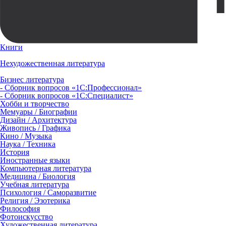
Книги
Нехудожественная литература
Бизнес литература
- Сборник вопросов «1С:Профессионал»
- Сборник вопросов «1С:Специалист»
Хобби и творчество
Мемуары / Биографии
Дизайн / Архитектура
Живопись / Графика
Кино / Музыка
Наука / Техника
История
Иностранные языки
Компьютерная литература
Медицина / Биология
Учебная литература
Психология / Саморазвитие
Религия / Эзотерика
Философия
Фотоискусство
Художественная литература