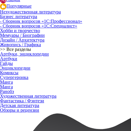
Популярные
Нехудожественная литература
Бизнес литература
- Сборник вопросов «1С:Профессионал»
- Сборник вопросов «1С:Специалист»
Хобби и творчество
Мемуары / Биографии
Дизайн / Архитектура
Живопись / Графика
>> Все разделы
Артбуки, энциклопедии
Артбуки
Гайды
Энциклопедии
Комиксы
Супергероика
Манга
Манга
Ранобэ
Художественная литература
Фантастика / Фэнтези
Детская литература
Обзоры и рецензии