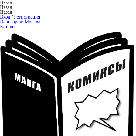
Назад
Назад
Назад
Вход
/
Регистрация
Ваш город:
Москва
Каталог