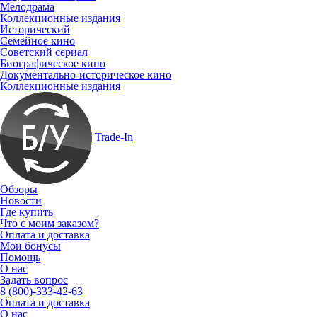
Мелодрама
Коллекционные издания
Исторический
Семейное кино
Советский сериал
Биографическое кино
Документально-историческое кино
Коллекционные издания
Trade-In
Обзоры
Новости
Где купить
Что с моим заказом?
Оплата и доставка
Мои бонусы
Помощь
О нас
Задать вопрос
8 (800)-333-42-63
Оплата и доставка
О нас