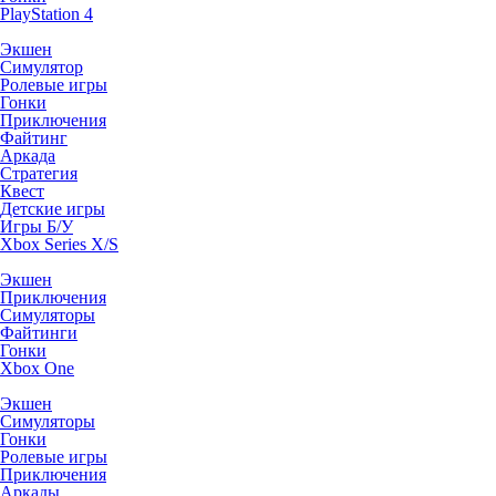
PlayStation 4
Экшен
Симулятор
Ролевые игры
Гонки
Приключения
Файтинг
Аркада
Стратегия
Квест
Детские игры
Игры Б/У
Xbox Series X/S
Экшен
Приключения
Симуляторы
Файтинги
Гонки
Xbox One
Экшен
Симуляторы
Гонки
Ролевые игры
Приключения
Аркады