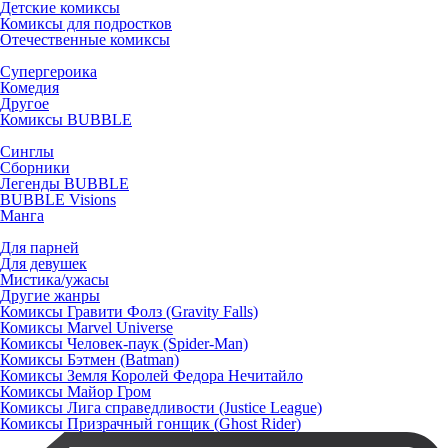
Детские комиксы
Комиксы для подростков
Отечественные комиксы
Супергероика
Комедия
Другое
Комиксы BUBBLE
Синглы
Сборники
Легенды BUBBLE
BUBBLE Visions
Манга
Для парней
Для девушек
Мистика/ужасы
Другие жанры
Комиксы Гравити Фолз (Gravity Falls)
Комиксы Marvel Universe
Комиксы Человек-паук (Spider-Man)
Комиксы Бэтмен (Batman)
Комиксы Земля Королей Федора Нечитайло
Комиксы Майор Гром
Комиксы Лига справедливости (Justice League)
Комиксы Призрачный гонщик (Ghost Rider)