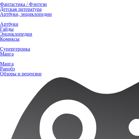
Фантастика / Фэнтези
Детская литература
Артбуки, энциклопедии
Артбуки
Гайды
Энциклопедии
Комиксы
Супергероика
Манга
Манга
Ранобэ
Обзоры и рецензии