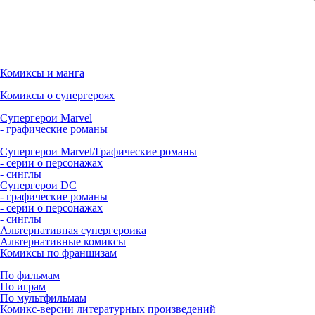
Комиксы и манга
Комиксы о супергероях
Супергерои Marvel
- графические романы
Супергерои Marvel/Графические романы
- серии о персонажах
- синглы
Супергерои DC
- графические романы
- серии о персонажах
- синглы
Альтернативная супергероика
Альтернативные комиксы
Комиксы по франшизам
По фильмам
По играм
По мультфильмам
Комикс-версии литературных произведений