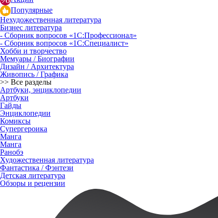
Популярные
Нехудожественная литература
Бизнес литература
- Сборник вопросов «1С:Профессионал»
- Сборник вопросов «1С:Специалист»
Хобби и творчество
Мемуары / Биографии
Дизайн / Архитектура
Живопись / Графика
>> Все разделы
Артбуки, энциклопедии
Артбуки
Гайды
Энциклопедии
Комиксы
Супергероика
Манга
Манга
Ранобэ
Художественная литература
Фантастика / Фэнтези
Детская литература
Обзоры и рецензии