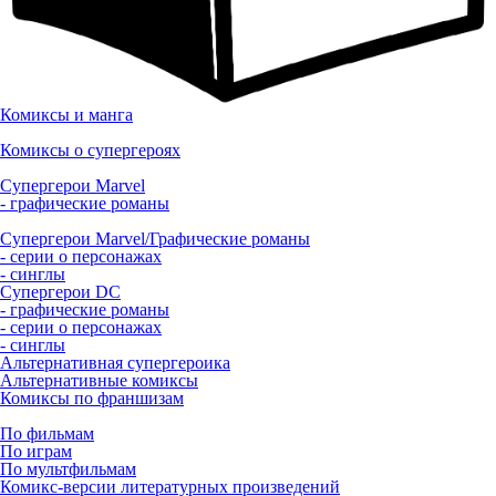
Комиксы и манга
Комиксы о супергероях
Супергерои Marvel
- графические романы
Супергерои Marvel/Графические романы
- серии о персонажах
- синглы
Супергерои DC
- графические романы
- серии о персонажах
- синглы
Альтернативная супергероика
Альтернативные комиксы
Комиксы по франшизам
По фильмам
По играм
По мультфильмам
Комикс-версии литературных произведений