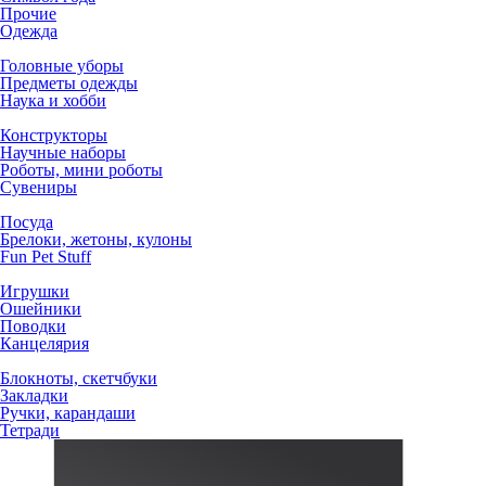
Прочие
Одежда
Головные уборы
Предметы одежды
Наука и хобби
Конструкторы
Научные наборы
Роботы, мини роботы
Сувениры
Посуда
Брелоки, жетоны, кулоны
Fun Pet Stuff
Игрушки
Ошейники
Поводки
Канцелярия
Блокноты, скетчбуки
Закладки
Ручки, карандаши
Тетради