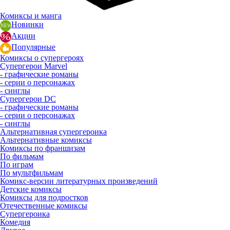
Комиксы и манга
Новинки
Акции
Популярные
Комиксы о супергероях
Супергерои Marvel
- графические романы
- серии о персонажах
- синглы
Супергерои DC
- графические романы
- серии о персонажах
- синглы
Альтернативная супергероика
Альтернативные комиксы
Комиксы по франшизам
По фильмам
По играм
По мультфильмам
Комикс-версии литературных произведений
Детские комиксы
Комиксы для подростков
Отечественные комиксы
Супергероика
Комедия