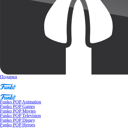
Подарки
Funko POP Animation
Funko POP Games
Funko POP Movies
Funko POP Television
Funko POP Disney
Funko POP Heroes