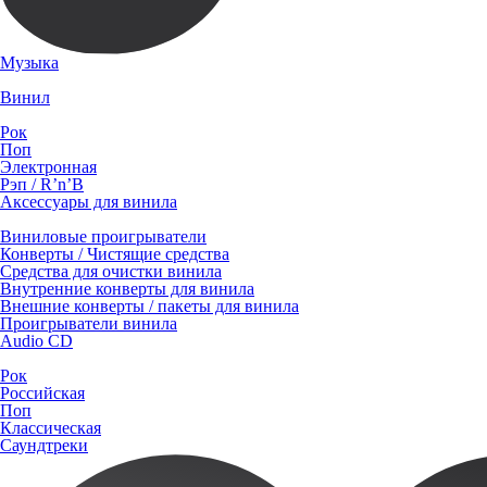
Музыка
Винил
Рок
Поп
Электронная
Рэп / R’n’B
Аксессуары для винила
Виниловые проигрыватели
Конверты / Чистящие средства
Средства для очистки винила
Внутренние конверты для винила
Внешние конверты / пакеты для винила
Проигрыватели винила
Audio CD
Рок
Российская
Поп
Классическая
Саундтреки