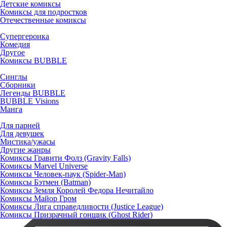
Детские комиксы
Комиксы для подростков
Отечественные комиксы
Супергероика
Комедия
Другое
Комиксы BUBBLE
Синглы
Сборники
Легенды BUBBLE
BUBBLE Visions
Манга
Для парней
Для девушек
Мистика/ужасы
Другие жанры
Комиксы Гравити Фолз (Gravity Falls)
Комиксы Marvel Universe
Комиксы Человек-паук (Spider-Man)
Комиксы Бэтмен (Batman)
Комиксы Земля Королей Федора Нечитайло
Комиксы Майор Гром
Комиксы Лига справедливости (Justice League)
Комиксы Призрачный гонщик (Ghost Rider)