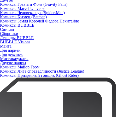
Другое
Комиксы Гравити Фолз (Gravity Falls)
Комиксы Marvel Universe
Комиксы Человек-паук (Spider-Man)
Комиксы Бэтмен (Batman)
Комиксы Земля Королей Федора Нечитайло
Комиксы BUBBLE
Синглы
Сборники
Легенды BUBBLE
BUBBLE Visions
Манга
Для парней
Для девушек
Мистика/ужасы
Другие жанры
Комиксы Майор Гром
Комиксы Лига справедливости (Justice League)
Комиксы Призрачный гонщик (Ghost Rider)