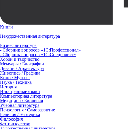
Книги
Нехудожественная литература
Бизнес литература
- Сборник вопросов «1С:Профессионал»
- Сборник вопросов «1С:Специалист»
Хобби и творчество
Мемуары / Биографии
Дизайн / Архитектура
Живопись / Графика
Кино / Музыка
Наука / Техника
История
Иностранные языки
Компьютерная литература
Медицина / Биология
Учебная литература
Психология / Саморазвитие
Религия / Эзотерика
Философия
Фотоискусство
Художественная литература