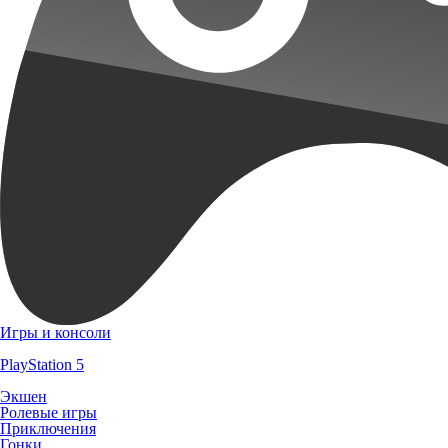
Игры и консоли
PlayStation 5
Экшен
Ролевые игры
Приключения
Гонки