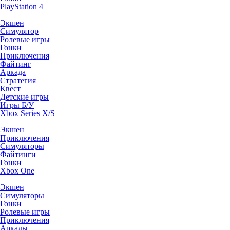
PlayStation 4
Экшен
Симулятор
Ролевые игры
Гонки
Приключения
Файтинг
Аркада
Стратегия
Квест
Детские игры
Игры Б/У
Xbox Series X/S
Экшен
Приключения
Симуляторы
Файтинги
Гонки
Xbox One
Экшен
Симуляторы
Гонки
Ролевые игры
Приключения
Аркады