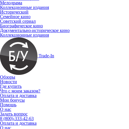
Мелодрама
Коллекционные издания
Исторический
Семейное кино
Советский сериал
Биографическое кино
Документально-историческое кино
Коллекционные издания
Trade-In
Обзоры
Новости
Где купить
Что с моим заказом?
Оплата и доставка
Мои бонусы
Помощь
О нас
Задать вопрос
8 (800)-333-42-63
Оплата и доставка
О нас