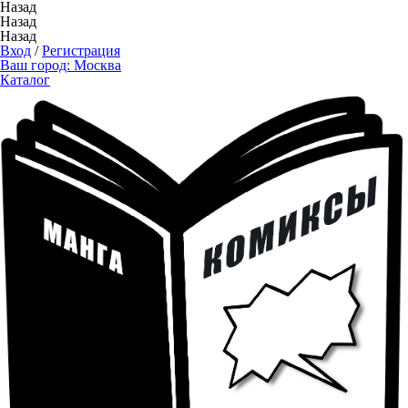
Назад
Назад
Назад
Вход
/
Регистрация
Ваш город:
Москва
Каталог