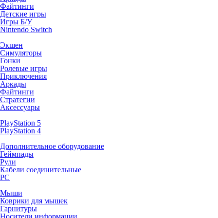
Файтинги
Детские игры
Игры Б/У
Nintendo Switch
Экшен
Симуляторы
Гонки
Ролевые игры
Приключения
Аркады
Файтинги
Стратегии
Аксессуары
PlayStation 5
PlayStation 4
Дополнительное оборудование
Геймпады
Рули
Кабели соединительные
PC
Мыши
Коврики для мышек
Гарнитуры
Носители информации