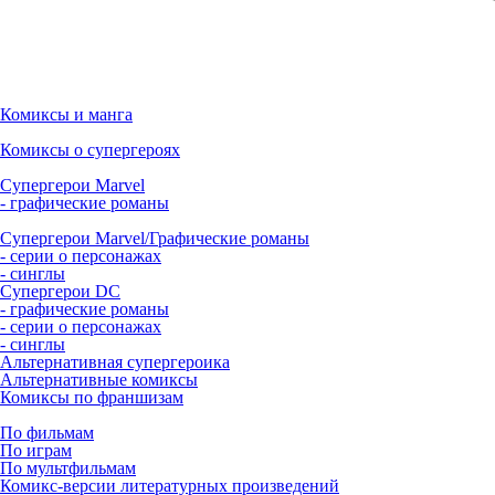
Комиксы и манга
Комиксы о супергероях
Супергерои Marvel
- графические романы
Супергерои Marvel/Графические романы
- серии о персонажах
- синглы
Супергерои DC
- графические романы
- серии о персонажах
- синглы
Альтернативная супергероика
Альтернативные комиксы
Комиксы по франшизам
По фильмам
По играм
По мультфильмам
Комикс-версии литературных произведений