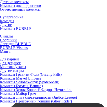
Детские комиксы
Комиксы для подростков
Отечественные комиксы
Супергероика
Комедия
Другое
Комиксы BUBBLE
Синглы
Сборники
Легенды BUBBLE
BUBBLE Visions
Манга
Для парней
Для девушек
Мистика/ужасы
Другие жанры
Комиксы Гравити Фолз (Gravity Falls)
Комиксы Marvel Universe
Комиксы Человек-паук (Spider-Man)
Комиксы Бэтмен (Batman)
Комиксы Земля Королей Федора Нечитайло
Комиксы Майор Гром
Комиксы Лига справедливости (Justice League)
Комиксы Призрачный гонщик (Ghost Rider)