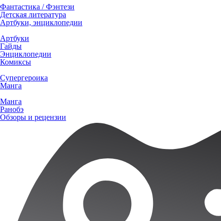
Фантастика / Фэнтези
Детская литература
Артбуки, энциклопедии
Артбуки
Гайды
Энциклопедии
Комиксы
Супергероика
Манга
Манга
Ранобэ
Обзоры и рецензии