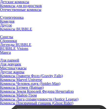
Детские комиксы
Комиксы для подростков
Отечественные комиксы
Супергероика
Комедия
Другое
Комиксы BUBBLE
Синглы
Сборники
Легенды BUBBLE
BUBBLE Visions
Манга
Для парней
Для девушек
Мистика/ужасы
Другие жанры
Комиксы Гравити Фолз (Gravity Falls)
Комиксы Marvel Universe
Комиксы Человек-паук (Spider-Man)
Комиксы Бэтмен (Batman)
Комиксы Земля Королей Федора Нечитайло
Комиксы Майор Гром
Комиксы Лига справедливости (Justice League)
Комиксы Призрачный гонщик (Ghost Rider)