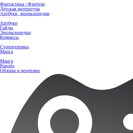
Фантастика / Фэнтези
Детская литература
Артбуки, энциклопедии
Артбуки
Гайды
Энциклопедии
Комиксы
Супергероика
Манга
Манга
Ранобэ
Обзоры и рецензии