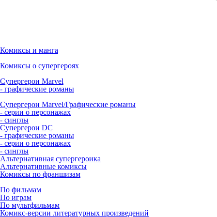
Комиксы и манга
Комиксы о супергероях
Супергерои Marvel
- графические романы
Супергерои Marvel/Графические романы
- серии о персонажах
- синглы
Супергерои DC
- графические романы
- серии о персонажах
- синглы
Альтернативная супергероика
Альтернативные комиксы
Комиксы по франшизам
По фильмам
По играм
По мультфильмам
Комикс-версии литературных произведений