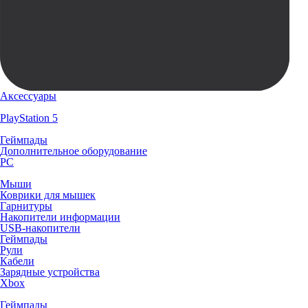
Аксессуары
PlayStation 5
Геймпады
Дополнительное оборудование
PC
Мыши
Коврики для мышек
Гарнитуры
Накопители информации
USB-накопители
Геймпады
Рули
Кабели
Зарядные устройства
Xbox
Геймпады