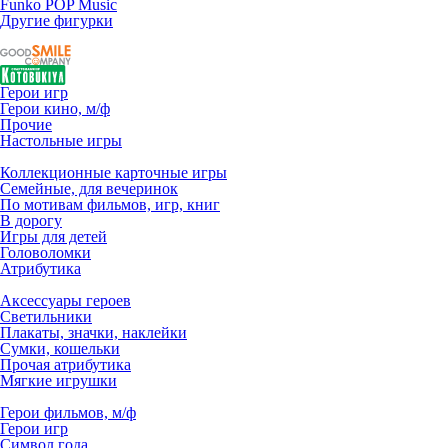
Funko POP Music
Другие фигурки
Герои игр
Герои кино, м/ф
Прочие
Настольные игры
Коллекционные карточные игры
Семейные, для вечеринок
По мотивам фильмов, игр, книг
В дорогу
Игры для детей
Головоломки
Атрибутика
Аксессуары героев
Светильники
Плакаты, значки, наклейки
Сумки, кошельки
Прочая атрибутика
Мягкие игрушки
Герои фильмов, м/ф
Герои игр
Символ года