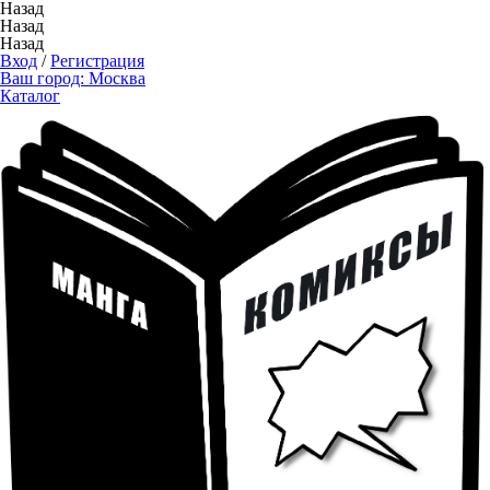
Назад
Назад
Назад
Вход
/
Регистрация
Ваш город:
Москва
Каталог