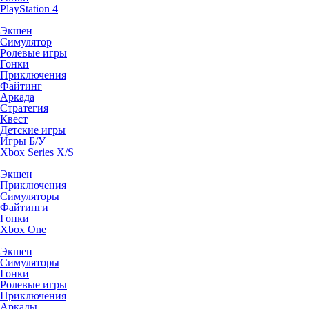
PlayStation 4
Экшен
Симулятор
Ролевые игры
Гонки
Приключения
Файтинг
Аркада
Стратегия
Квест
Детские игры
Игры Б/У
Xbox Series X/S
Экшен
Приключения
Симуляторы
Файтинги
Гонки
Xbox One
Экшен
Симуляторы
Гонки
Ролевые игры
Приключения
Аркады