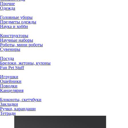
Прочие
Одежда
Головные уборы
Предметы одежды
Наука и хобби
Конструкторы
Научные наборы
Роботы, мини роботы
Сувениры
Посуда
Брелоки, жетоны, кулоны
Fun Pet Stuff
Игрушки
Ошейники
Поводки
Канцелярия
Блокноты, скетчбуки
Закладки
Ручки, карандаши
Тетради