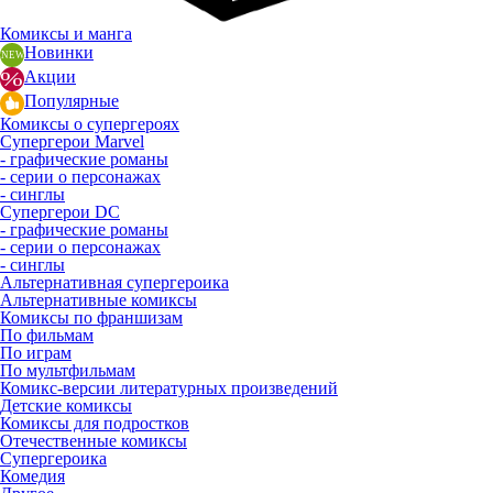
Комиксы и манга
Новинки
Акции
Популярные
Комиксы о супергероях
Супергерои Marvel
- графические романы
- серии о персонажах
- синглы
Супергерои DC
- графические романы
- серии о персонажах
- синглы
Альтернативная супергероика
Альтернативные комиксы
Комиксы по франшизам
По фильмам
По играм
По мультфильмам
Комикс-версии литературных произведений
Детские комиксы
Комиксы для подростков
Отечественные комиксы
Супергероика
Комедия