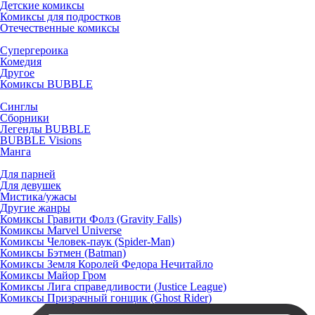
Детские комиксы
Комиксы для подростков
Отечественные комиксы
Супергероика
Комедия
Другое
Комиксы BUBBLE
Синглы
Сборники
Легенды BUBBLE
BUBBLE Visions
Манга
Для парней
Для девушек
Мистика/ужасы
Другие жанры
Комиксы Гравити Фолз (Gravity Falls)
Комиксы Marvel Universe
Комиксы Человек-паук (Spider-Man)
Комиксы Бэтмен (Batman)
Комиксы Земля Королей Федора Нечитайло
Комиксы Майор Гром
Комиксы Лига справедливости (Justice League)
Комиксы Призрачный гонщик (Ghost Rider)