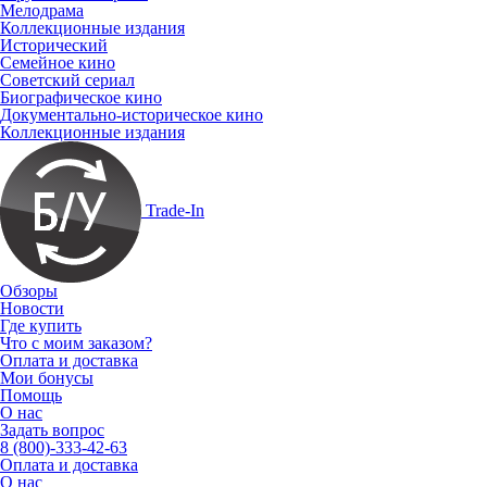
Мелодрама
Коллекционные издания
Исторический
Семейное кино
Советский сериал
Биографическое кино
Документально-историческое кино
Коллекционные издания
Trade-In
Обзоры
Новости
Где купить
Что с моим заказом?
Оплата и доставка
Мои бонусы
Помощь
О нас
Задать вопрос
8 (800)-333-42-63
Оплата и доставка
О нас