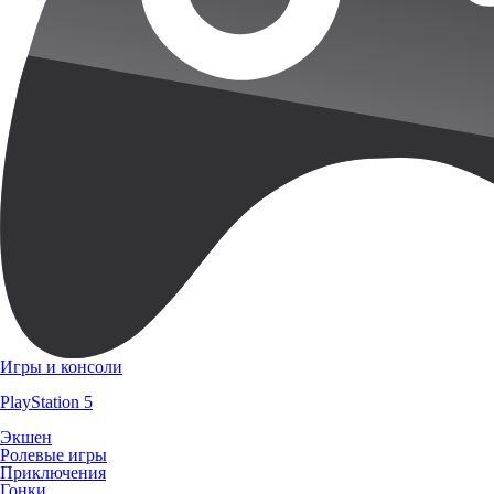
Игры и консоли
PlayStation 5
Экшен
Ролевые игры
Приключения
Гонки