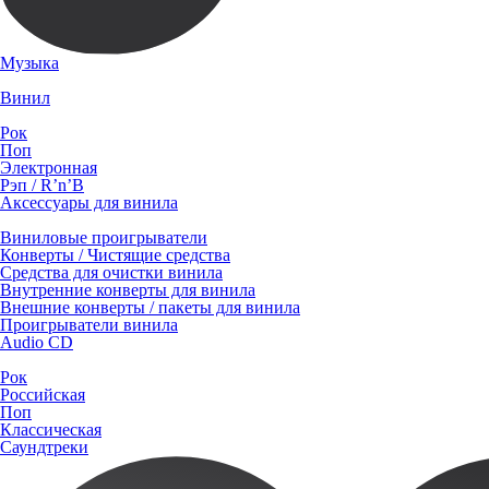
Музыка
Винил
Рок
Поп
Электронная
Рэп / R’n’B
Аксессуары для винила
Виниловые проигрыватели
Конверты / Чистящие средства
Средства для очистки винила
Внутренние конверты для винила
Внешние конверты / пакеты для винила
Проигрыватели винила
Audio CD
Рок
Российская
Поп
Классическая
Саундтреки