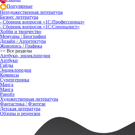
Популярные
Нехудожественная литература
Бизнес литература
- Сборник вопросов «1С:Профессионал»
- Сборник вопросов «1С:Специалист»
Хобби и творчество
Мемуары / Биографии
Дизайн / Архитектура
Живопись / Графика
>> Все разделы
Артбуки, энциклопедии
Артбуки
Гайды
Энциклопедии
Комиксы
Супергероика
Манга
Манга
Ранобэ
Художественная литература
Фантастика / Фэнтези
Детская литература
Обзоры и рецензии