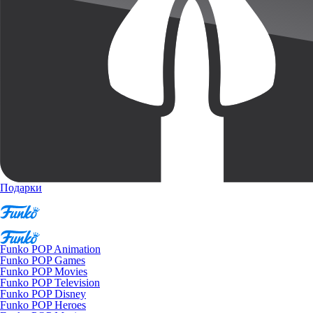
Подарки
Funko POP Animation
Funko POP Games
Funko POP Movies
Funko POP Television
Funko POP Disney
Funko POP Heroes