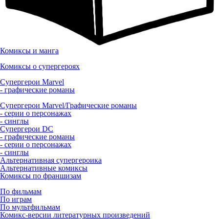
Комиксы и манга
Комиксы о супергероях
Супергерои Marvel
- графические романы
Супергерои Marvel/Графические романы
- серии о персонажах
- синглы
Супергерои DC
- графические романы
- серии о персонажах
- синглы
Альтернативная супергероика
Альтернативные комиксы
Комиксы по франшизам
По фильмам
По играм
По мультфильмам
Комикс-версии литературных произведений