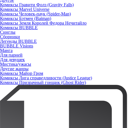
Другое
Комиксы Гравити Фолз (Gravity Falls)
Комиксы Marvel Universe
Комиксы Человек-паук (Spider-Man)
Комиксы Бэтмен (Batman)
Комиксы Земля Королей Федора Нечитайло
Комиксы BUBBLE
Синглы
Сборники
Легенды BUBBLE
BUBBLE Visions
Манга
Для парней
Для девушек
Мистика/ужасы
Другие жанры
Комиксы Майор Гром
Комиксы Лига справедливости (Justice League)
Комиксы Призрачный гонщик (Ghost Rider)