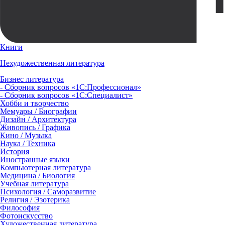
Книги
Нехудожественная литература
Бизнес литература
- Сборник вопросов «1С:Профессионал»
- Сборник вопросов «1С:Специалист»
Хобби и творчество
Мемуары / Биографии
Дизайн / Архитектура
Живопись / Графика
Кино / Музыка
Наука / Техника
История
Иностранные языки
Компьютерная литература
Медицина / Биология
Учебная литература
Психология / Саморазвитие
Религия / Эзотерика
Философия
Фотоискусство
Художественная литература