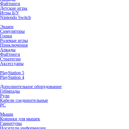
Файтинги
Детские игры
Игры Б/У
Nintendo Switch
Экшен
Симуляторы
Гонки
Ролевые игры
Приключения
Аркады
Файтинги
Стратегии
Аксессуары
PlayStation 5
PlayStation 4
Дополнительное оборудование
Геймпады
Рули
Кабели соединительные
PC
Мыши
Коврики для мышек
Гарнитуры
Носители информации