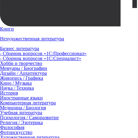
Книги
Нехудожественная литература
Бизнес литература
- Сборник вопросов «1С:Профессионал»
- Сборник вопросов «1С:Специалист»
Хобби и творчество
Мемуары / Биографии
Дизайн / Архитектура
Живопись / Графика
Кино / Музыка
Наука / Техника
История
Иностранные языки
Компьютерная литература
Медицина / Биология
Учебная литература
Психология / Саморазвитие
Религия / Эзотерика
Философия
Фотоискусство
Художественная литература