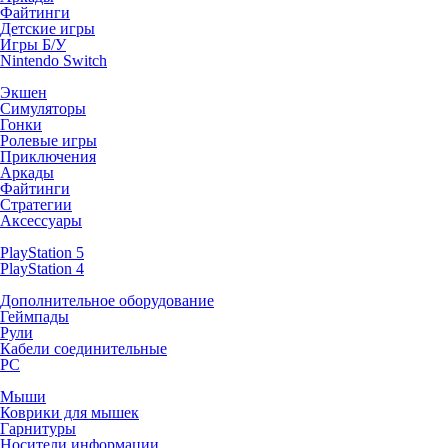
Файтинги
Детские игры
Игры Б/У
Nintendo Switch
Экшен
Симуляторы
Гонки
Ролевые игры
Приключения
Аркады
Файтинги
Стратегии
Аксессуары
PlayStation 5
PlayStation 4
Дополнительное оборудование
Геймпады
Рули
Кабели соединительные
PC
Мыши
Коврики для мышек
Гарнитуры
Носители информации