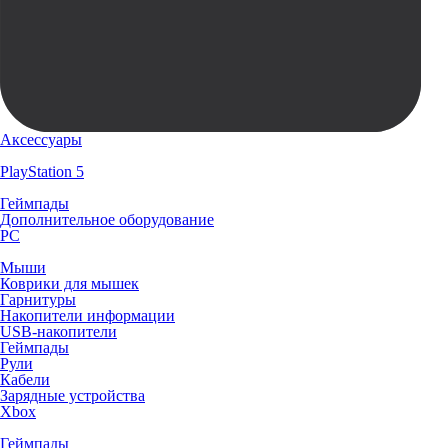
Аксессуары
PlayStation 5
Геймпады
Дополнительное оборудование
PC
Мыши
Коврики для мышек
Гарнитуры
Накопители информации
USB-накопители
Геймпады
Рули
Кабели
Зарядные устройства
Xbox
Геймпады