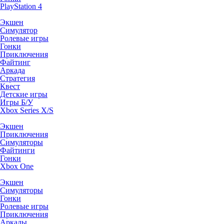
PlayStation 4
Экшен
Симулятор
Ролевые игры
Гонки
Приключения
Файтинг
Аркада
Стратегия
Квест
Детские игры
Игры Б/У
Xbox Series X/S
Экшен
Приключения
Симуляторы
Файтинги
Гонки
Xbox One
Экшен
Симуляторы
Гонки
Ролевые игры
Приключения
Аркады