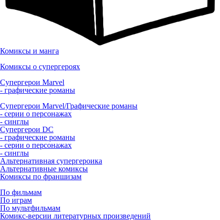
Комиксы и манга
Комиксы о супергероях
Супергерои Marvel
- графические романы
Супергерои Marvel/Графические романы
- серии о персонажах
- синглы
Супергерои DC
- графические романы
- серии о персонажах
- синглы
Альтернативная супергероика
Альтернативные комиксы
Комиксы по франшизам
По фильмам
По играм
По мультфильмам
Комикс-версии литературных произведений