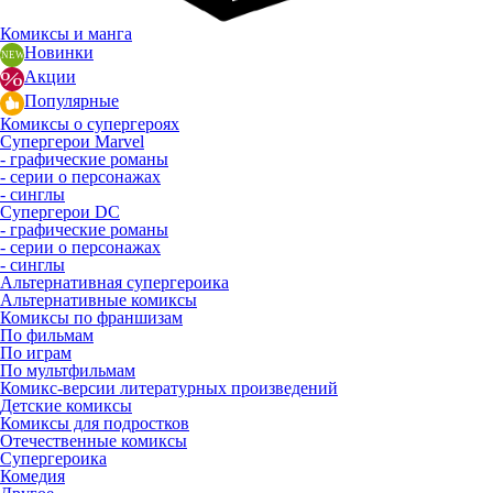
Комиксы и манга
Новинки
Акции
Популярные
Комиксы о супергероях
Супергерои Marvel
- графические романы
- серии о персонажах
- синглы
Супергерои DC
- графические романы
- серии о персонажах
- синглы
Альтернативная супергероика
Альтернативные комиксы
Комиксы по франшизам
По фильмам
По играм
По мультфильмам
Комикс-версии литературных произведений
Детские комиксы
Комиксы для подростков
Отечественные комиксы
Супергероика
Комедия