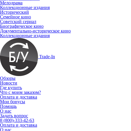
Мелодрама
Коллекционные издания
Исторический
Семейное кино
Советский сериал
Биографическое кино
Документально-историческое кино
Коллекционные издания
Trade-In
Обзоры
Новости
Где купить
Что с моим заказом?
Оплата и доставка
Мои бонусы
Помощь
О нас
Задать вопрос
8 (800)-333-42-63
Оплата и доставка
О нас