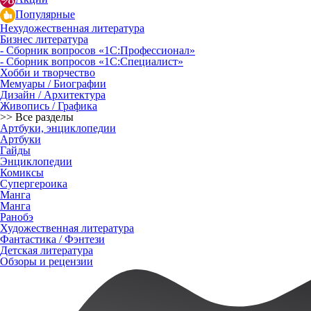
Популярные
Нехудожественная литература
Бизнес литература
- Сборник вопросов «1С:Профессионал»
- Сборник вопросов «1С:Специалист»
Хобби и творчество
Мемуары / Биографии
Дизайн / Архитектура
Живопись / Графика
>> Все разделы
Артбуки, энциклопедии
Артбуки
Гайды
Энциклопедии
Комиксы
Супергероика
Манга
Манга
Ранобэ
Художественная литература
Фантастика / Фэнтези
Детская литература
Обзоры и рецензии