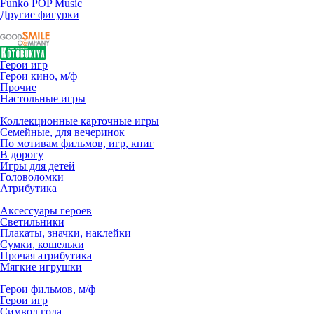
Funko POP Music
Другие фигурки
Герои игр
Герои кино, м/ф
Прочие
Настольные игры
Коллекционные карточные игры
Семейные, для вечеринок
По мотивам фильмов, игр, книг
В дорогу
Игры для детей
Головоломки
Атрибутика
Аксессуары героев
Светильники
Плакаты, значки, наклейки
Сумки, кошельки
Прочая атрибутика
Мягкие игрушки
Герои фильмов, м/ф
Герои игр
Символ года