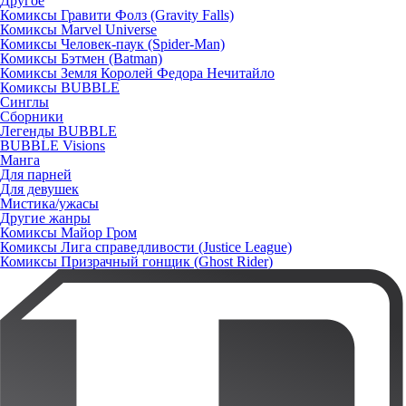
Другое
Комиксы Гравити Фолз (Gravity Falls)
Комиксы Marvel Universe
Комиксы Человек-паук (Spider-Man)
Комиксы Бэтмен (Batman)
Комиксы Земля Королей Федора Нечитайло
Комиксы BUBBLE
Синглы
Сборники
Легенды BUBBLE
BUBBLE Visions
Манга
Для парней
Для девушек
Мистика/ужасы
Другие жанры
Комиксы Майор Гром
Комиксы Лига справедливости (Justice League)
Комиксы Призрачный гонщик (Ghost Rider)