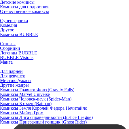
Детские комиксы
Комиксы для подростков
Отечественные комиксы
Супергероика
Комедия
Другое
Комиксы BUBBLE
Синглы
Сборники
Легенды BUBBLE
BUBBLE Visions
Манга
Для парней
Для девушек
Мистика/ужасы
Другие жанры
Комиксы Гравити Фолз (Gravity Falls)
Комиксы Marvel Universe
Комиксы Человек-паук (Spider-Man)
Комиксы Бэтмен (Batman)
Комиксы Земля Королей Федора Нечитайло
Комиксы Майор Гром
Комиксы Лига справедливости (Justice League)
Комиксы Призрачный гонщик (Ghost Rider)