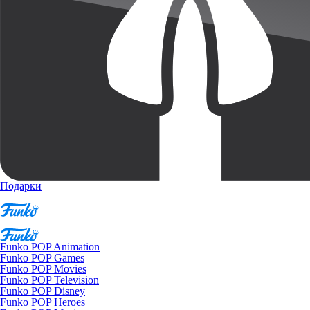
Подарки
Funko POP Animation
Funko POP Games
Funko POP Movies
Funko POP Television
Funko POP Disney
Funko POP Heroes