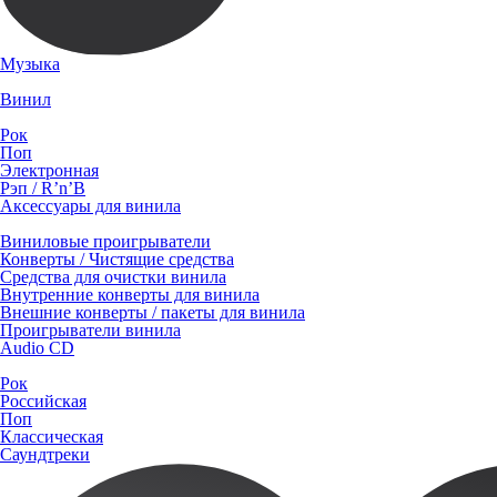
Музыка
Винил
Рок
Поп
Электронная
Рэп / R’n’B
Аксессуары для винила
Виниловые проигрыватели
Конверты / Чистящие средства
Средства для очистки винила
Внутренние конверты для винила
Внешние конверты / пакеты для винила
Проигрыватели винила
Audio CD
Рок
Российская
Поп
Классическая
Саундтреки