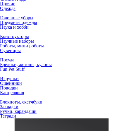
Прочие
Одежда
Головные уборы
Предметы одежды
Наука и хобби
Конструкторы
Научные наборы
Роботы, мини роботы
Сувениры
Посуда
Брелоки, жетоны, кулоны
Fun Pet Stuff
Игрушки
Ошейники
Поводки
Канцелярия
Блокноты, скетчбуки
Закладки
Ручки, карандаши
Тетради