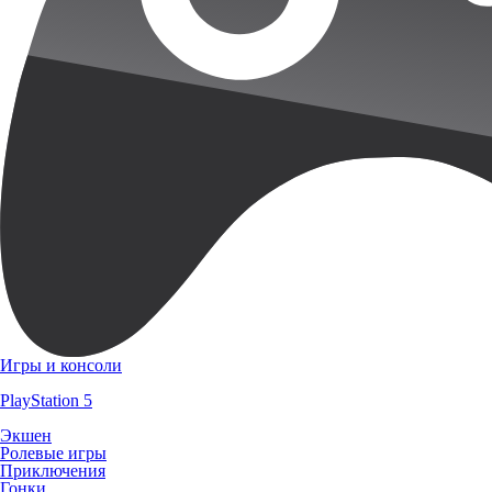
Игры и консоли
PlayStation 5
Экшен
Ролевые игры
Приключения
Гонки