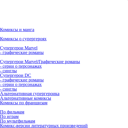
Комиксы и манга
Комиксы о супергероях
Супергерои Marvel
- графические романы
Супергерои Marvel/Графические романы
- серии о персонажах
- синглы
Супергерои DC
- графические романы
- серии о персонажах
- синглы
Альтернативная супергероика
Альтернативные комиксы
Комиксы по франшизам
По фильмам
По играм
По мультфильмам
Комикс-версии литературных произведений