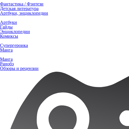
Фантастика / Фэнтези
Детская литература
Артбуки, энциклопедии
Артбуки
Гайды
Энциклопедии
Комиксы
Супергероика
Манга
Манга
Ранобэ
Обзоры и рецензии