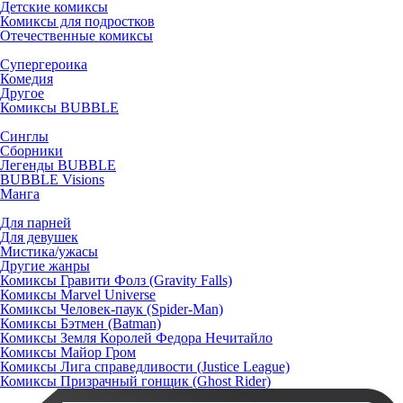
Детские комиксы
Комиксы для подростков
Отечественные комиксы
Супергероика
Комедия
Другое
Комиксы BUBBLE
Синглы
Сборники
Легенды BUBBLE
BUBBLE Visions
Манга
Для парней
Для девушек
Мистика/ужасы
Другие жанры
Комиксы Гравити Фолз (Gravity Falls)
Комиксы Marvel Universe
Комиксы Человек-паук (Spider-Man)
Комиксы Бэтмен (Batman)
Комиксы Земля Королей Федора Нечитайло
Комиксы Майор Гром
Комиксы Лига справедливости (Justice League)
Комиксы Призрачный гонщик (Ghost Rider)