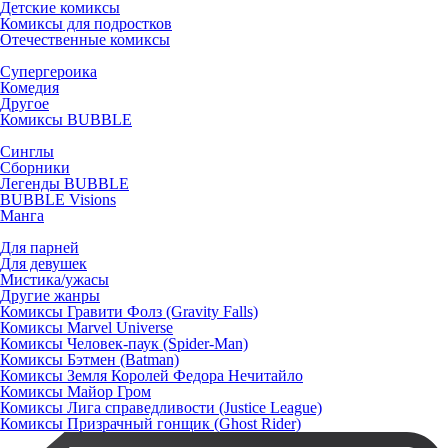
Детские комиксы
Комиксы для подростков
Отечественные комиксы
Супергероика
Комедия
Другое
Комиксы BUBBLE
Синглы
Сборники
Легенды BUBBLE
BUBBLE Visions
Манга
Для парней
Для девушек
Мистика/ужасы
Другие жанры
Комиксы Гравити Фолз (Gravity Falls)
Комиксы Marvel Universe
Комиксы Человек-паук (Spider-Man)
Комиксы Бэтмен (Batman)
Комиксы Земля Королей Федора Нечитайло
Комиксы Майор Гром
Комиксы Лига справедливости (Justice League)
Комиксы Призрачный гонщик (Ghost Rider)