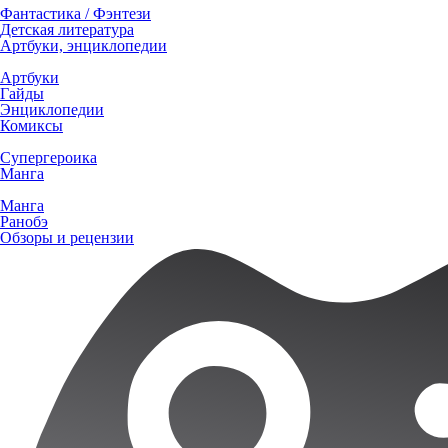
Фантастика / Фэнтези
Детская литература
Артбуки, энциклопедии
Артбуки
Гайды
Энциклопедии
Комиксы
Супергероика
Манга
Манга
Ранобэ
Обзоры и рецензии