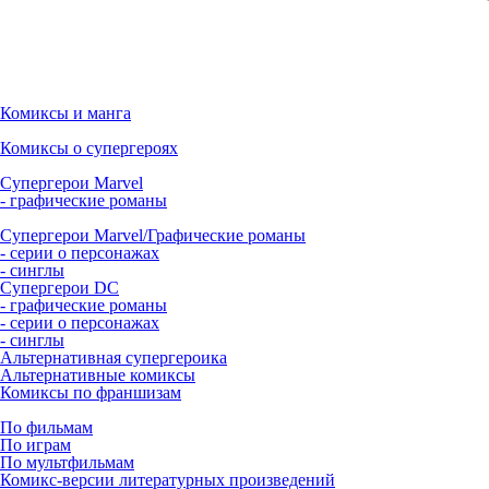
Комиксы и манга
Комиксы о супергероях
Супергерои Marvel
- графические романы
Супергерои Marvel/Графические романы
- серии о персонажах
- синглы
Супергерои DC
- графические романы
- серии о персонажах
- синглы
Альтернативная супергероика
Альтернативные комиксы
Комиксы по франшизам
По фильмам
По играм
По мультфильмам
Комикс-версии литературных произведений