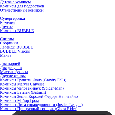
Детские комиксы
Комиксы для подростков
Отечественные комиксы
Супергероика
Комедия
Другое
Комиксы BUBBLE
Синглы
Сборники
Легенды BUBBLE
BUBBLE Visions
Манга
Для парней
Для девушек
Мистика/ужасы
Другие жанры
Комиксы Гравити Фолз (Gravity Falls)
Комиксы Marvel Universe
Комиксы Человек-паук (Spider-Man)
Комиксы Бэтмен (Batman)
Комиксы Земля Королей Федора Нечитайло
Комиксы Майор Гром
Комиксы Лига справедливости (Justice League)
Комиксы Призрачный гонщик (Ghost Rider)