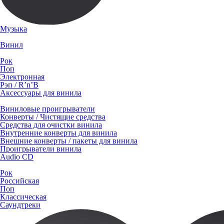
Музыка
Винил
Рок
Поп
Электронная
Рэп / R’n’B
Аксессуары для винила
Виниловые проигрыватели
Конверты / Чистящие средства
Средства для очистки винила
Внутренние конверты для винила
Внешние конверты / пакеты для винила
Проигрыватели винила
Audio CD
Рок
Российская
Поп
Классическая
Саундтреки