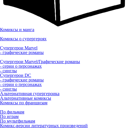
Комиксы и манга
Комиксы о супергероях
Супергерои Marvel
- графические романы
Супергерои Marvel/Графические романы
- серии о персонажах
- синглы
Супергерои DC
- графические романы
- серии о персонажах
- синглы
Альтернативная супергероика
Альтернативные комиксы
Комиксы по франшизам
По фильмам
По играм
По мультфильмам
Комикс-версии литературных произведений