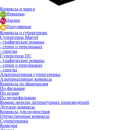
Комиксы и манга
Новинки
Акции
Популярные
Комиксы о супергероях
Супергерои Marvel
- графические романы
- серии о персонажах
- синглы
Супергерои DC
- графические романы
- серии о персонажах
- синглы
Альтернативная супергероика
Альтернативные комиксы
Комиксы по франшизам
По фильмам
По играм
По мультфильмам
Комикс-версии литературных произведений
Детские комиксы
Комиксы для подростков
Отечественные комиксы
Супергероика
Комедия