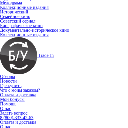
Мелодрама
Коллекционные издания
Исторический
Семейное кино
Советский сериал
Биографическое кино
Документально-историческое кино
Коллекционные издания
Trade-In
Обзоры
Новости
Где купить
Что с моим заказом?
Оплата и доставка
Мои бонусы
Помощь
О нас
Задать вопрос
8 (800)-333-42-63
Оплата и доставка
О нас