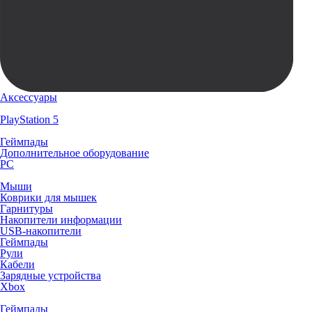
Аксессуары
PlayStation 5
Геймпады
Дополнительное оборудование
PC
Мыши
Коврики для мышек
Гарнитуры
Накопители информации
USB-накопители
Геймпады
Рули
Кабели
Зарядные устройства
Xbox
Геймпады