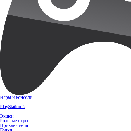
Игры и консоли
PlayStation 5
Экшен
Ролевые игры
Приключения
Гонки