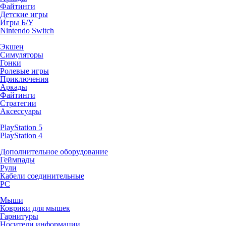
Файтинги
Детские игры
Игры Б/У
Nintendo Switch
Экшен
Симуляторы
Гонки
Ролевые игры
Приключения
Аркады
Файтинги
Стратегии
Аксессуары
PlayStation 5
PlayStation 4
Дополнительное оборудование
Геймпады
Рули
Кабели соединительные
PC
Мыши
Коврики для мышек
Гарнитуры
Носители информации