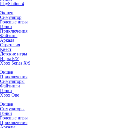
PlayStation 4
Экшен
Симулятор
Ролевые игры
Гонки
Приключения
Файтинг
Аркада
Стратегия
Квест
Детские игры
Игры Б/У
Xbox Series X/S
Экшен
Приключения
Симуляторы
Файтинги
Гонки
Xbox One
Экшен
Симуляторы
Гонки
Ролевые игры
Приключения
Аркады