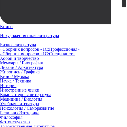
Книги
Нехудожественная литература
Бизнес литература
- Сборник вопросов «1С:Профессионал»
- Сборник вопросов «1С:Специалист»
Хобби и творчество
Мемуары / Биографии
Дизайн / Архитектура
Живопись / Графика
Кино / Музыка
Наука / Техника
История
Иностранные языки
Компьютерная литература
Медицина / Биология
Учебная литература
Психология / Саморазвитие
Религия / Эзотерика
Философия
Фотоискусство
Художественная литература