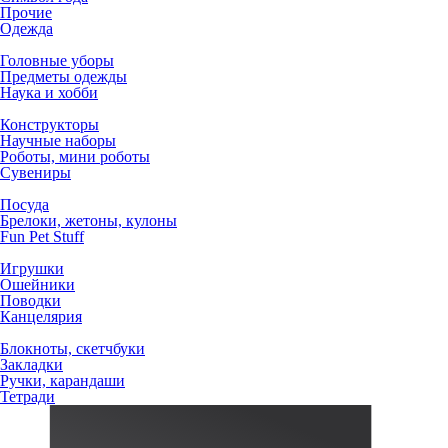
Прочие
Одежда
Головные уборы
Предметы одежды
Наука и хобби
Конструкторы
Научные наборы
Роботы, мини роботы
Сувениры
Посуда
Брелоки, жетоны, кулоны
Fun Pet Stuff
Игрушки
Ошейники
Поводки
Канцелярия
Блокноты, скетчбуки
Закладки
Ручки, карандаши
Тетради