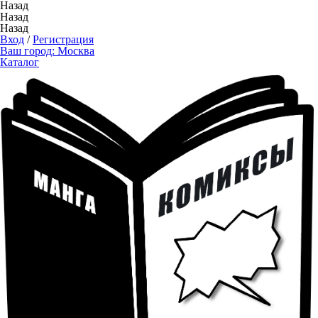
Назад
Назад
Назад
Вход
/
Регистрация
Ваш город:
Москва
Каталог