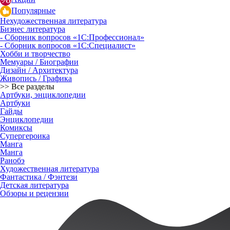
Популярные
Нехудожественная литература
Бизнес литература
- Сборник вопросов «1С:Профессионал»
- Сборник вопросов «1С:Специалист»
Хобби и творчество
Мемуары / Биографии
Дизайн / Архитектура
Живопись / Графика
>> Все разделы
Артбуки, энциклопедии
Артбуки
Гайды
Энциклопедии
Комиксы
Супергероика
Манга
Манга
Ранобэ
Художественная литература
Фантастика / Фэнтези
Детская литература
Обзоры и рецензии