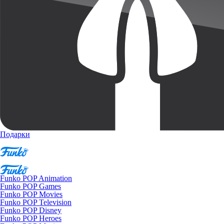
Подарки
Funko POP Animation
Funko POP Games
Funko POP Movies
Funko POP Television
Funko POP Disney
Funko POP Heroes