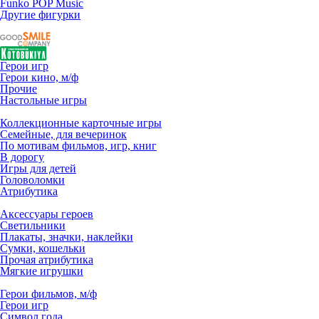
Funko POP Music
Другие фигурки
Герои игр
Герои кино, м/ф
Прочие
Настольные игры
Коллекционные карточные игры
Семейные, для вечеринок
По мотивам фильмов, игр, книг
В дорогу
Игры для детей
Головоломки
Атрибутика
Аксессуары героев
Светильники
Плакаты, значки, наклейки
Сумки, кошельки
Прочая атрибутика
Мягкие игрушки
Герои фильмов, м/ф
Герои игр
Символ года