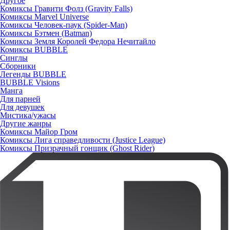
Другое
Комиксы Гравити Фолз (Gravity Falls)
Комиксы Marvel Universe
Комиксы Человек-паук (Spider-Man)
Комиксы Бэтмен (Batman)
Комиксы Земля Королей Федора Нечитайло
Комиксы BUBBLE
Синглы
Сборники
Легенды BUBBLE
BUBBLE Visions
Манга
Для парней
Для девушек
Мистика/ужасы
Другие жанры
Комиксы Майор Гром
Комиксы Лига справедливости (Justice League)
Комиксы Призрачный гонщик (Ghost Rider)