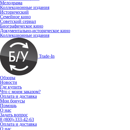
Мелодрама
Коллекционные издания
Исторический
Семейное кино
Советский сериал
Биографическое кино
Документально-историческое кино
Коллекционные издания
Trade-In
Обзоры
Новости
Где купить
Что с моим заказом?
Оплата и доставка
Мои бонусы
Помощь
О нас
Задать вопрос
8 (800)-333-42-63
Оплата и доставка
О нас