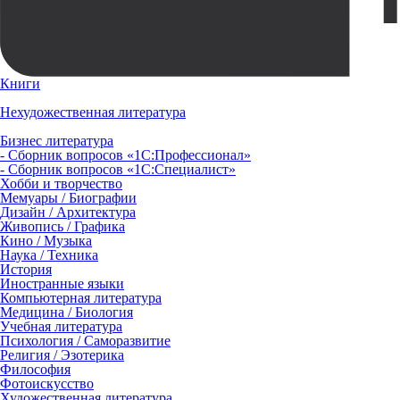
Книги
Нехудожественная литература
Бизнес литература
- Сборник вопросов «1С:Профессионал»
- Сборник вопросов «1С:Специалист»
Хобби и творчество
Мемуары / Биографии
Дизайн / Архитектура
Живопись / Графика
Кино / Музыка
Наука / Техника
История
Иностранные языки
Компьютерная литература
Медицина / Биология
Учебная литература
Психология / Саморазвитие
Религия / Эзотерика
Философия
Фотоискусство
Художественная литература