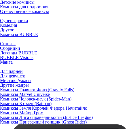
Детские комиксы
Комиксы для подростков
Отечественные комиксы
Супергероика
Комедия
Другое
Комиксы BUBBLE
Синглы
Сборники
Легенды BUBBLE
BUBBLE Visions
Манга
Для парней
Для девушек
Мистика/ужасы
Другие жанры
Комиксы Гравити Фолз (Gravity Falls)
Комиксы Marvel Universe
Комиксы Человек-паук (Spider-Man)
Комиксы Бэтмен (Batman)
Комиксы Земля Королей Федора Нечитайло
Комиксы Майор Гром
Комиксы Лига справедливости (Justice League)
Комиксы Призрачный гонщик (Ghost Rider)