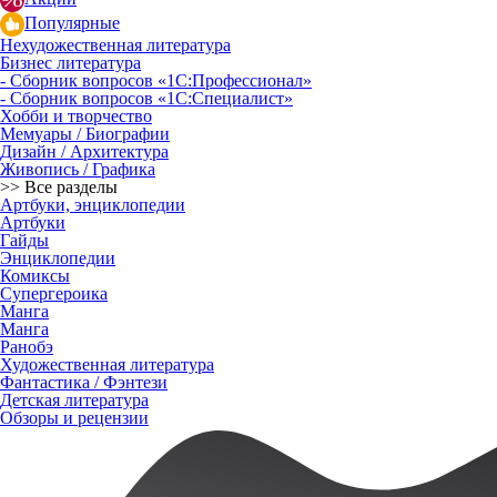
Популярные
Нехудожественная литература
Бизнес литература
- Сборник вопросов «1С:Профессионал»
- Сборник вопросов «1С:Специалист»
Хобби и творчество
Мемуары / Биографии
Дизайн / Архитектура
Живопись / Графика
>> Все разделы
Артбуки, энциклопедии
Артбуки
Гайды
Энциклопедии
Комиксы
Супергероика
Манга
Манга
Ранобэ
Художественная литература
Фантастика / Фэнтези
Детская литература
Обзоры и рецензии