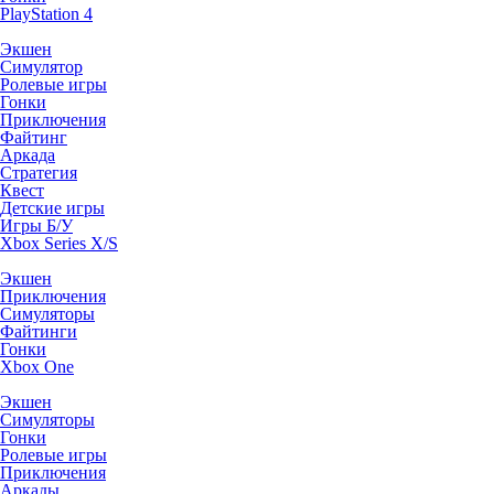
PlayStation 4
Экшен
Симулятор
Ролевые игры
Гонки
Приключения
Файтинг
Аркада
Стратегия
Квест
Детские игры
Игры Б/У
Xbox Series X/S
Экшен
Приключения
Симуляторы
Файтинги
Гонки
Xbox One
Экшен
Симуляторы
Гонки
Ролевые игры
Приключения
Аркады