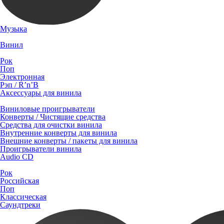
Музыка
Винил
Рок
Поп
Электронная
Рэп / R’n’B
Аксессуары для винила
Виниловые проигрыватели
Конверты / Чистящие средства
Средства для очистки винила
Внутренние конверты для винила
Внешние конверты / пакеты для винила
Проигрыватели винила
Audio CD
Рок
Российская
Поп
Классическая
Саундтреки