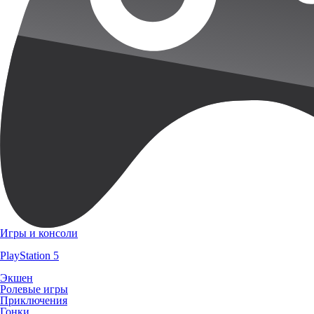
Игры и консоли
PlayStation 5
Экшен
Ролевые игры
Приключения
Гонки