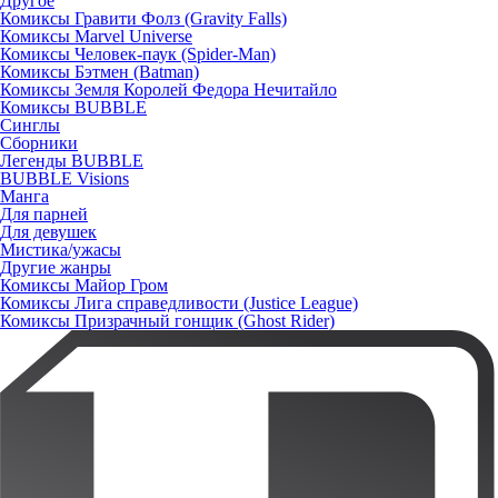
Другое
Комиксы Гравити Фолз (Gravity Falls)
Комиксы Marvel Universe
Комиксы Человек-паук (Spider-Man)
Комиксы Бэтмен (Batman)
Комиксы Земля Королей Федора Нечитайло
Комиксы BUBBLE
Синглы
Сборники
Легенды BUBBLE
BUBBLE Visions
Манга
Для парней
Для девушек
Мистика/ужасы
Другие жанры
Комиксы Майор Гром
Комиксы Лига справедливости (Justice League)
Комиксы Призрачный гонщик (Ghost Rider)