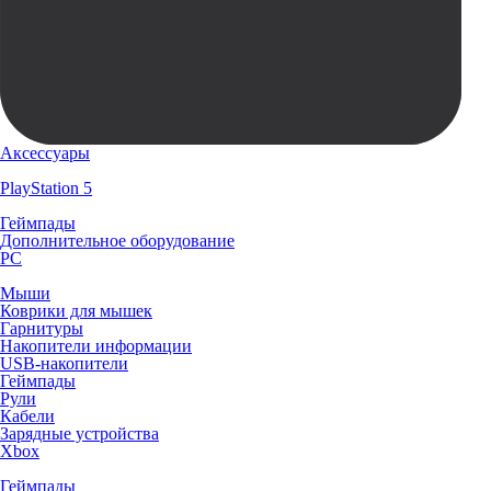
Аксессуары
PlayStation 5
Геймпады
Дополнительное оборудование
PC
Мыши
Коврики для мышек
Гарнитуры
Накопители информации
USB-накопители
Геймпады
Рули
Кабели
Зарядные устройства
Xbox
Геймпады