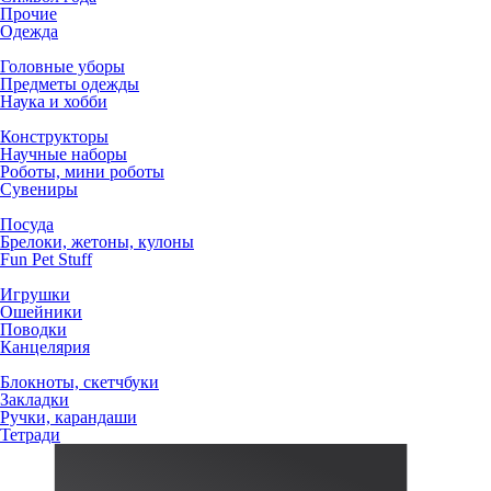
Прочие
Одежда
Головные уборы
Предметы одежды
Наука и хобби
Конструкторы
Научные наборы
Роботы, мини роботы
Сувениры
Посуда
Брелоки, жетоны, кулоны
Fun Pet Stuff
Игрушки
Ошейники
Поводки
Канцелярия
Блокноты, скетчбуки
Закладки
Ручки, карандаши
Тетради