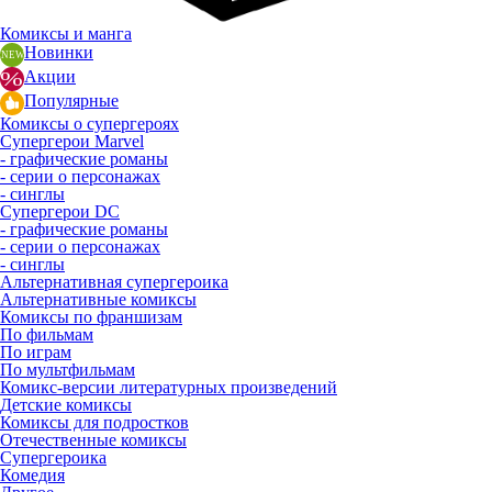
Комиксы и манга
Новинки
Акции
Популярные
Комиксы о супергероях
Супергерои Marvel
- графические романы
- серии о персонажах
- синглы
Супергерои DC
- графические романы
- серии о персонажах
- синглы
Альтернативная супергероика
Альтернативные комиксы
Комиксы по франшизам
По фильмам
По играм
По мультфильмам
Комикс-версии литературных произведений
Детские комиксы
Комиксы для подростков
Отечественные комиксы
Супергероика
Комедия