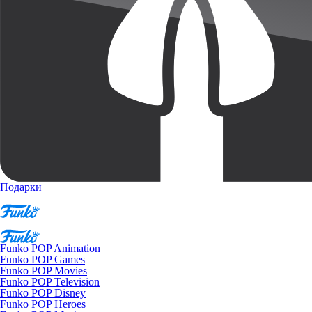
Подарки
Funko POP Animation
Funko POP Games
Funko POP Movies
Funko POP Television
Funko POP Disney
Funko POP Heroes