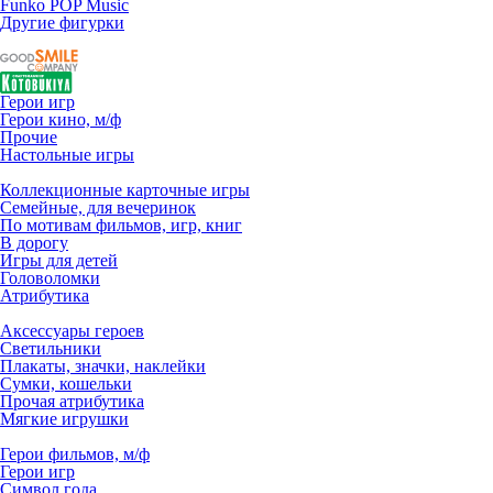
Funko POP Music
Другие фигурки
Герои игр
Герои кино, м/ф
Прочие
Настольные игры
Коллекционные карточные игры
Семейные, для вечеринок
По мотивам фильмов, игр, книг
В дорогу
Игры для детей
Головоломки
Атрибутика
Аксессуары героев
Светильники
Плакаты, значки, наклейки
Сумки, кошельки
Прочая атрибутика
Мягкие игрушки
Герои фильмов, м/ф
Герои игр
Символ года