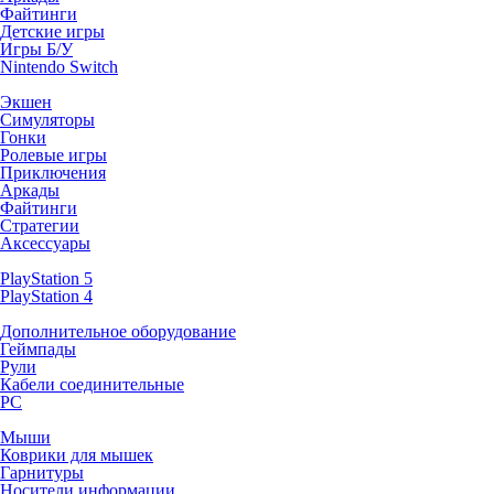
Файтинги
Детские игры
Игры Б/У
Nintendo Switch
Экшен
Симуляторы
Гонки
Ролевые игры
Приключения
Аркады
Файтинги
Стратегии
Аксессуары
PlayStation 5
PlayStation 4
Дополнительное оборудование
Геймпады
Рули
Кабели соединительные
PC
Мыши
Коврики для мышек
Гарнитуры
Носители информации