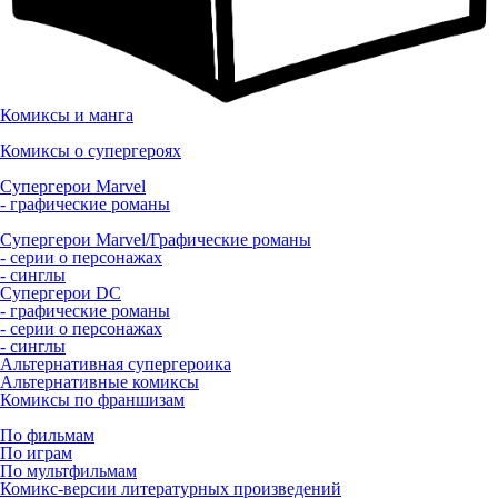
Комиксы и манга
Комиксы о супергероях
Супергерои Marvel
- графические романы
Супергерои Marvel/Графические романы
- серии о персонажах
- синглы
Супергерои DC
- графические романы
- серии о персонажах
- синглы
Альтернативная супергероика
Альтернативные комиксы
Комиксы по франшизам
По фильмам
По играм
По мультфильмам
Комикс-версии литературных произведений