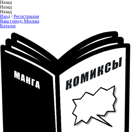
Назад
Назад
Назад
Вход
/
Регистрация
Ваш город:
Москва
Каталог