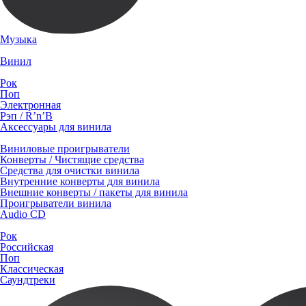
Музыка
Винил
Рок
Поп
Электронная
Рэп / R’n’B
Аксессуары для винила
Виниловые проигрыватели
Конверты / Чистящие средства
Средства для очистки винила
Внутренние конверты для винила
Внешние конверты / пакеты для винила
Проигрыватели винила
Audio CD
Рок
Российская
Поп
Классическая
Саундтреки