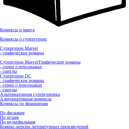
Комиксы и манга
Комиксы о супергероях
Супергерои Marvel
- графические романы
Супергерои Marvel/Графические романы
- серии о персонажах
- синглы
Супергерои DC
- графические романы
- серии о персонажах
- синглы
Альтернативная супергероика
Альтернативные комиксы
Комиксы по франшизам
По фильмам
По играм
По мультфильмам
Комикс-версии литературных произведений