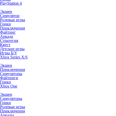
PlayStation 4
Экшен
Симулятор
Ролевые игры
Гонки
Приключения
Файтинг
Аркада
Стратегия
Квест
Детские игры
Игры Б/У
Xbox Series X/S
Экшен
Приключения
Симуляторы
Файтинги
Гонки
Xbox One
Экшен
Симуляторы
Гонки
Ролевые игры
Приключения
Аркады