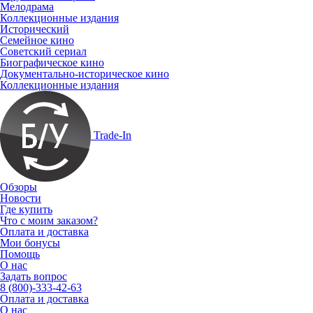
Мелодрама
Коллекционные издания
Исторический
Семейное кино
Советский сериал
Биографическое кино
Документально-историческое кино
Коллекционные издания
Trade-In
Обзоры
Новости
Где купить
Что с моим заказом?
Оплата и доставка
Мои бонусы
Помощь
О нас
Задать вопрос
8 (800)-333-42-63
Оплата и доставка
О нас