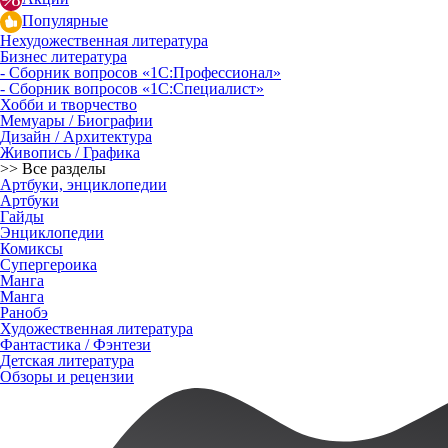
Популярные
Нехудожественная литература
Бизнес литература
- Сборник вопросов «1С:Профессионал»
- Сборник вопросов «1С:Специалист»
Хобби и творчество
Мемуары / Биографии
Дизайн / Архитектура
Живопись / Графика
>> Все разделы
Артбуки, энциклопедии
Артбуки
Гайды
Энциклопедии
Комиксы
Супергероика
Манга
Манга
Ранобэ
Художественная литература
Фантастика / Фэнтези
Детская литература
Обзоры и рецензии