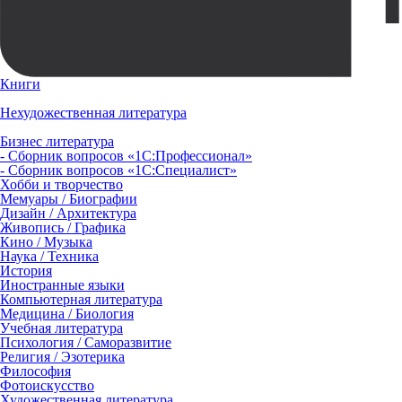
Книги
Нехудожественная литература
Бизнес литература
- Сборник вопросов «1С:Профессионал»
- Сборник вопросов «1С:Специалист»
Хобби и творчество
Мемуары / Биографии
Дизайн / Архитектура
Живопись / Графика
Кино / Музыка
Наука / Техника
История
Иностранные языки
Компьютерная литература
Медицина / Биология
Учебная литература
Психология / Саморазвитие
Религия / Эзотерика
Философия
Фотоискусство
Художественная литература