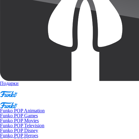
Подарки
Funko POP Animation
Funko POP Games
Funko POP Movies
Funko POP Television
Funko POP Disney
Funko POP Heroes