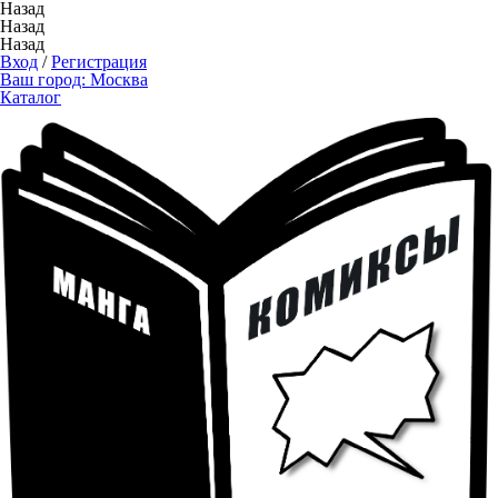
Назад
Назад
Назад
Вход
/
Регистрация
Ваш город:
Москва
Каталог