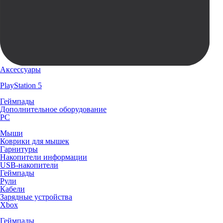
Аксессуары
PlayStation 5
Геймпады
Дополнительное оборудование
PC
Мыши
Коврики для мышек
Гарнитуры
Накопители информации
USB-накопители
Геймпады
Рули
Кабели
Зарядные устройства
Xbox
Геймпады