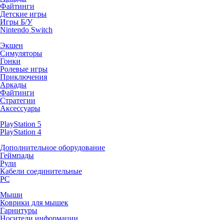
Файтинги
Детские игры
Игры Б/У
Nintendo Switch
Экшен
Симуляторы
Гонки
Ролевые игры
Приключения
Аркады
Файтинги
Стратегии
Аксессуары
PlayStation 5
PlayStation 4
Дополнительное оборудование
Геймпады
Рули
Кабели соединительные
PC
Мыши
Коврики для мышек
Гарнитуры
Носители информации