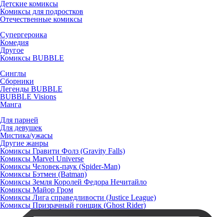
Детские комиксы
Комиксы для подростков
Отечественные комиксы
Супергероика
Комедия
Другое
Комиксы BUBBLE
Синглы
Сборники
Легенды BUBBLE
BUBBLE Visions
Манга
Для парней
Для девушек
Мистика/ужасы
Другие жанры
Комиксы Гравити Фолз (Gravity Falls)
Комиксы Marvel Universe
Комиксы Человек-паук (Spider-Man)
Комиксы Бэтмен (Batman)
Комиксы Земля Королей Федора Нечитайло
Комиксы Майор Гром
Комиксы Лига справедливости (Justice League)
Комиксы Призрачный гонщик (Ghost Rider)