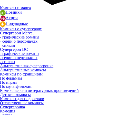
Комиксы и манга
Новинки
Акции
Популярные
Комиксы о супергероях
Супергерои Marvel
- графические романы
- серии о персонажах
- синглы
Супергерои DC
- графические романы
- серии о персонажах
- синглы
Альтернативная супергероика
Альтернативные комиксы
Комиксы по франшизам
По фильмам
По играм
По мультфильмам
Комикс-версии литературных произведений
Детские комиксы
Комиксы для подростков
Отечественные комиксы
Супергероика
Комедия