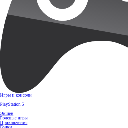
Игры и консоли
PlayStation 5
Экшен
Ролевые игры
Приключения
Гонки