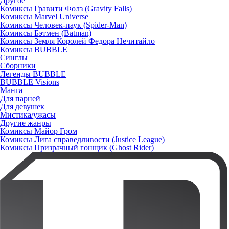
Другое
Комиксы Гравити Фолз (Gravity Falls)
Комиксы Marvel Universe
Комиксы Человек-паук (Spider-Man)
Комиксы Бэтмен (Batman)
Комиксы Земля Королей Федора Нечитайло
Комиксы BUBBLE
Синглы
Сборники
Легенды BUBBLE
BUBBLE Visions
Манга
Для парней
Для девушек
Мистика/ужасы
Другие жанры
Комиксы Майор Гром
Комиксы Лига справедливости (Justice League)
Комиксы Призрачный гонщик (Ghost Rider)