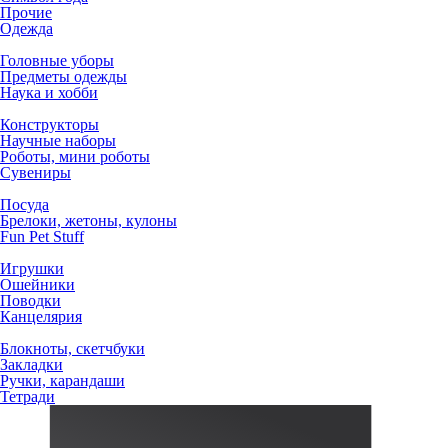
Прочие
Одежда
Головные уборы
Предметы одежды
Наука и хобби
Конструкторы
Научные наборы
Роботы, мини роботы
Сувениры
Посуда
Брелоки, жетоны, кулоны
Fun Pet Stuff
Игрушки
Ошейники
Поводки
Канцелярия
Блокноты, скетчбуки
Закладки
Ручки, карандаши
Тетради