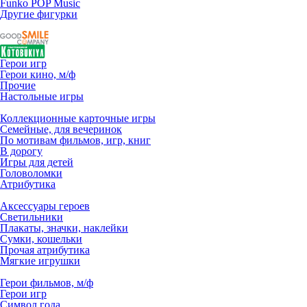
Funko POP Music
Другие фигурки
Герои игр
Герои кино, м/ф
Прочие
Настольные игры
Коллекционные карточные игры
Семейные, для вечеринок
По мотивам фильмов, игр, книг
В дорогу
Игры для детей
Головоломки
Атрибутика
Аксессуары героев
Светильники
Плакаты, значки, наклейки
Сумки, кошельки
Прочая атрибутика
Мягкие игрушки
Герои фильмов, м/ф
Герои игр
Символ года