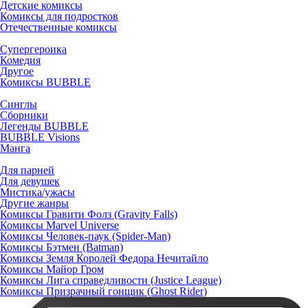
Детские комиксы
Комиксы для подростков
Отечественные комиксы
Супергероика
Комедия
Другое
Комиксы BUBBLE
Синглы
Сборники
Легенды BUBBLE
BUBBLE Visions
Манга
Для парней
Для девушек
Мистика/ужасы
Другие жанры
Комиксы Гравити Фолз (Gravity Falls)
Комиксы Marvel Universe
Комиксы Человек-паук (Spider-Man)
Комиксы Бэтмен (Batman)
Комиксы Земля Королей Федора Нечитайло
Комиксы Майор Гром
Комиксы Лига справедливости (Justice League)
Комиксы Призрачный гонщик (Ghost Rider)