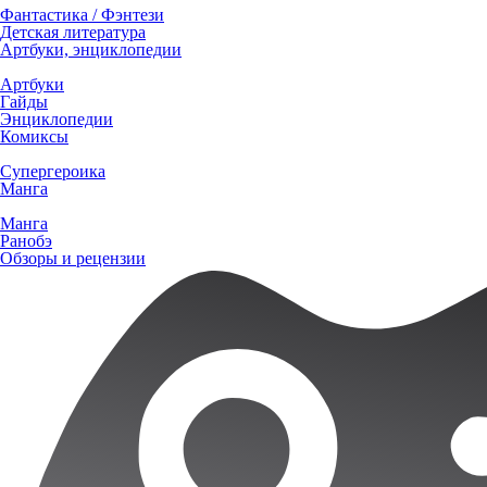
Фантастика / Фэнтези
Детская литература
Артбуки, энциклопедии
Артбуки
Гайды
Энциклопедии
Комиксы
Супергероика
Манга
Манга
Ранобэ
Обзоры и рецензии