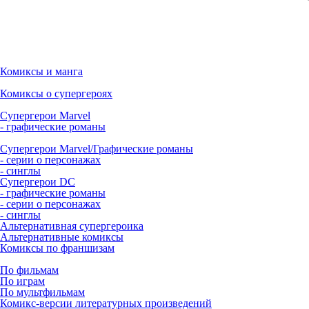
Комиксы и манга
Комиксы о супергероях
Супергерои Marvel
- графические романы
Супергерои Marvel/Графические романы
- серии о персонажах
- синглы
Супергерои DC
- графические романы
- серии о персонажах
- синглы
Альтернативная супергероика
Альтернативные комиксы
Комиксы по франшизам
По фильмам
По играм
По мультфильмам
Комикс-версии литературных произведений