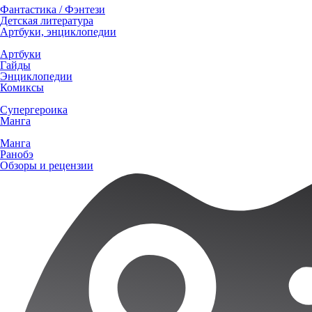
Фантастика / Фэнтези
Детская литература
Артбуки, энциклопедии
Артбуки
Гайды
Энциклопедии
Комиксы
Супергероика
Манга
Манга
Ранобэ
Обзоры и рецензии