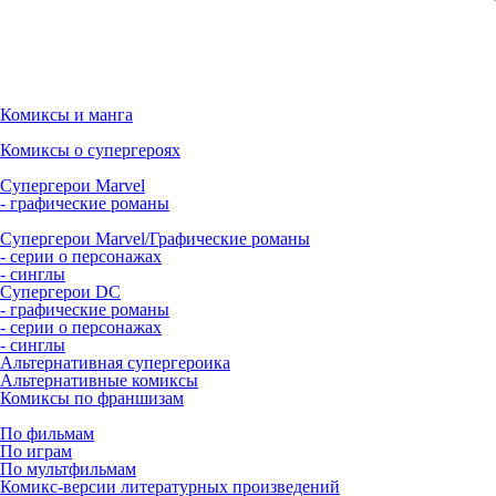
Комиксы и манга
Комиксы о супергероях
Супергерои Marvel
- графические романы
Супергерои Marvel/Графические романы
- серии о персонажах
- синглы
Супергерои DC
- графические романы
- серии о персонажах
- синглы
Альтернативная супергероика
Альтернативные комиксы
Комиксы по франшизам
По фильмам
По играм
По мультфильмам
Комикс-версии литературных произведений