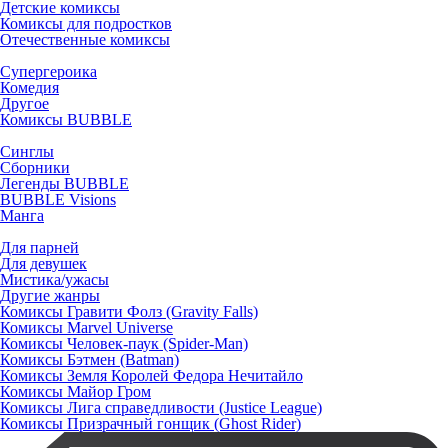
Детские комиксы
Комиксы для подростков
Отечественные комиксы
Супергероика
Комедия
Другое
Комиксы BUBBLE
Синглы
Сборники
Легенды BUBBLE
BUBBLE Visions
Манга
Для парней
Для девушек
Мистика/ужасы
Другие жанры
Комиксы Гравити Фолз (Gravity Falls)
Комиксы Marvel Universe
Комиксы Человек-паук (Spider-Man)
Комиксы Бэтмен (Batman)
Комиксы Земля Королей Федора Нечитайло
Комиксы Майор Гром
Комиксы Лига справедливости (Justice League)
Комиксы Призрачный гонщик (Ghost Rider)