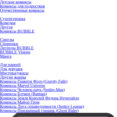
Детские комиксы
Комиксы для подростков
Отечественные комиксы
Супергероика
Комедия
Другое
Комиксы BUBBLE
Синглы
Сборники
Легенды BUBBLE
BUBBLE Visions
Манга
Для парней
Для девушек
Мистика/ужасы
Другие жанры
Комиксы Гравити Фолз (Gravity Falls)
Комиксы Marvel Universe
Комиксы Человек-паук (Spider-Man)
Комиксы Бэтмен (Batman)
Комиксы Земля Королей Федора Нечитайло
Комиксы Майор Гром
Комиксы Лига справедливости (Justice League)
Комиксы Призрачный гонщик (Ghost Rider)