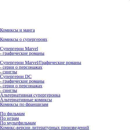
Комиксы и манга
Комиксы о супергероях
Супергерои Marvel
- графические романы
Супергерои Marvel/Графические романы
- серии о персонажах
- синглы
Супергерои DC
- графические романы
- серии о персонажах
- синглы
Альтернативная супергероика
Альтернативные комиксы
Комиксы по франшизам
По фильмам
По играм
По мультфильмам
Комикс-версии литературных произведений