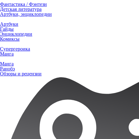
Фантастика / Фэнтези
Детская литература
Артбуки, энциклопедии
Артбуки
Гайды
Энциклопедии
Комиксы
Супергероика
Манга
Манга
Ранобэ
Обзоры и рецензии