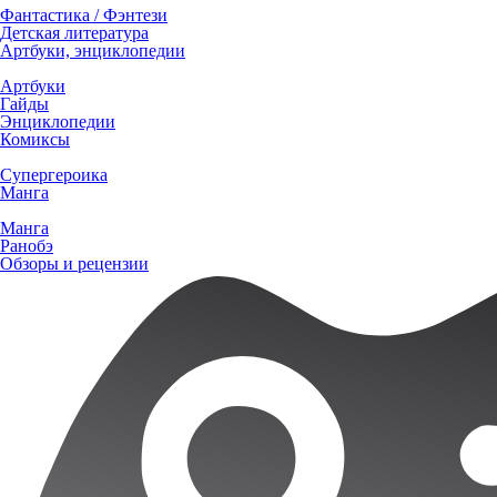
Фантастика / Фэнтези
Детская литература
Артбуки, энциклопедии
Артбуки
Гайды
Энциклопедии
Комиксы
Супергероика
Манга
Манга
Ранобэ
Обзоры и рецензии