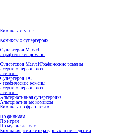
Комиксы и манга
Комиксы о супергероях
Супергерои Marvel
- графические романы
Супергерои Marvel/Графические романы
- серии о персонажах
- синглы
Супергерои DC
- графические романы
- серии о персонажах
- синглы
Альтернативная супергероика
Альтернативные комиксы
Комиксы по франшизам
По фильмам
По играм
По мультфильмам
Комикс-версии литературных произведений