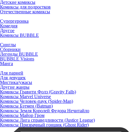
Детские комиксы
Комиксы для подростков
Отечественные комиксы
Супергероика
Комедия
Другое
Комиксы BUBBLE
Синглы
Сборники
Легенды BUBBLE
BUBBLE Visions
Манга
Для парней
Для девушек
Мистика/ужасы
Другие жанры
Комиксы Гравити Фолз (Gravity Falls)
Комиксы Marvel Universe
Комиксы Человек-паук (Spider-Man)
Комиксы Бэтмен (Batman)
Комиксы Земля Королей Федора Нечитайло
Комиксы Майор Гром
Комиксы Лига справедливости (Justice League)
Комиксы Призрачный гонщик (Ghost Rider)