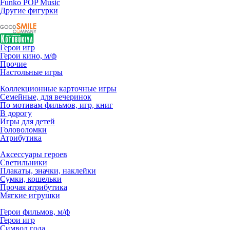
Funko POP Music
Другие фигурки
Герои игр
Герои кино, м/ф
Прочие
Настольные игры
Коллекционные карточные игры
Семейные, для вечеринок
По мотивам фильмов, игр, книг
В дорогу
Игры для детей
Головоломки
Атрибутика
Аксессуары героев
Светильники
Плакаты, значки, наклейки
Сумки, кошельки
Прочая атрибутика
Мягкие игрушки
Герои фильмов, м/ф
Герои игр
Символ года