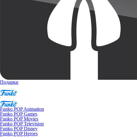
Подарки
Funko POP Animation
Funko POP Games
Funko POP Movies
Funko POP Television
Funko POP Disney
Funko POP Heroes