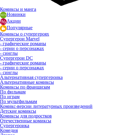
Комиксы и манга
Новинки
Акции
Популярные
Комиксы о супергероях
Супергерои Marvel
- графические романы
- серии о персонажах
- синглы
Супергерои DC
- графические романы
- серии о персонажах
- синглы
Альтернативная супергероика
Альтернативные комиксы
Комиксы по франшизам
По фильмам
По играм
По мультфильмам
Комикс-версии литературных произведений
Детские комиксы
Комиксы для подростков
Отечественные комиксы
Супергероика
Комедия