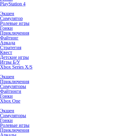
PlayStation 4
Экшен
Симулятор
Ролевые игры
Гонки
Приключения
Файтинг
Аркада
Стратегия
Квест
Детские игры
Игры Б/У
Xbox Series X/S
Экшен
Приключения
Симуляторы
Файтинги
Гонки
Xbox One
Экшен
Симуляторы
Гонки
Ролевые игры
Приключения
Аркады