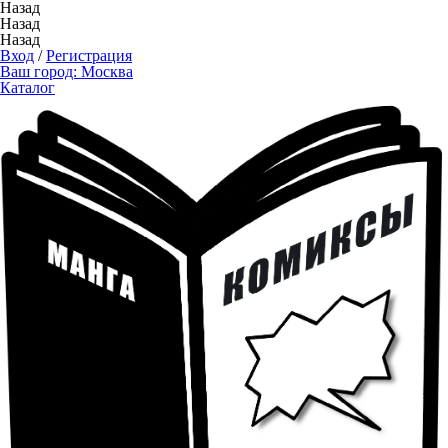
Назад
Назад
Назад
Вход
/
Регистрация
Ваш город:
Москва
Каталог