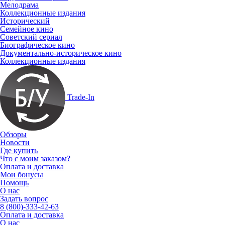
Мелодрама
Коллекционные издания
Исторический
Семейное кино
Советский сериал
Биографическое кино
Документально-историческое кино
Коллекционные издания
Trade-In
Обзоры
Новости
Где купить
Что с моим заказом?
Оплата и доставка
Мои бонусы
Помощь
О нас
Задать вопрос
8 (800)-333-42-63
Оплата и доставка
О нас