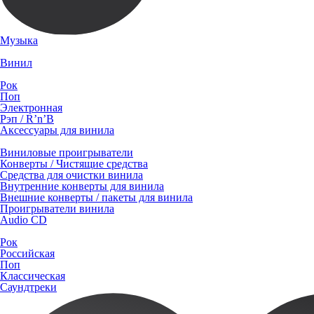
Музыка
Винил
Рок
Поп
Электронная
Рэп / R’n’B
Аксессуары для винила
Виниловые проигрыватели
Конверты / Чистящие средства
Средства для очистки винила
Внутренние конверты для винила
Внешние конверты / пакеты для винила
Проигрыватели винила
Audio CD
Рок
Российская
Поп
Классическая
Саундтреки