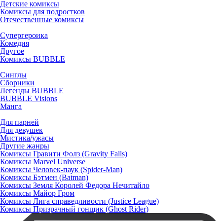
Детские комиксы
Комиксы для подростков
Отечественные комиксы
Супергероика
Комедия
Другое
Комиксы BUBBLE
Синглы
Сборники
Легенды BUBBLE
BUBBLE Visions
Манга
Для парней
Для девушек
Мистика/ужасы
Другие жанры
Комиксы Гравити Фолз (Gravity Falls)
Комиксы Marvel Universe
Комиксы Человек-паук (Spider-Man)
Комиксы Бэтмен (Batman)
Комиксы Земля Королей Федора Нечитайло
Комиксы Майор Гром
Комиксы Лига справедливости (Justice League)
Комиксы Призрачный гонщик (Ghost Rider)