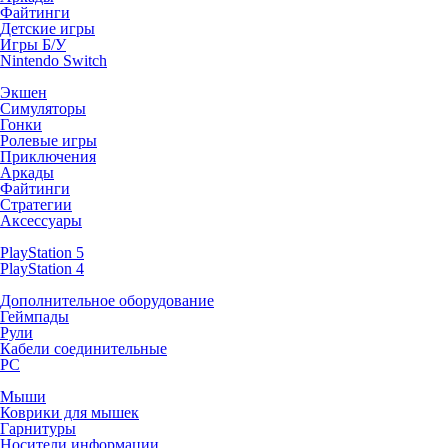
Файтинги
Детские игры
Игры Б/У
Nintendo Switch
Экшен
Симуляторы
Гонки
Ролевые игры
Приключения
Аркады
Файтинги
Стратегии
Аксессуары
PlayStation 5
PlayStation 4
Дополнительное оборудование
Геймпады
Рули
Кабели соединительные
PC
Мыши
Коврики для мышек
Гарнитуры
Носители информации