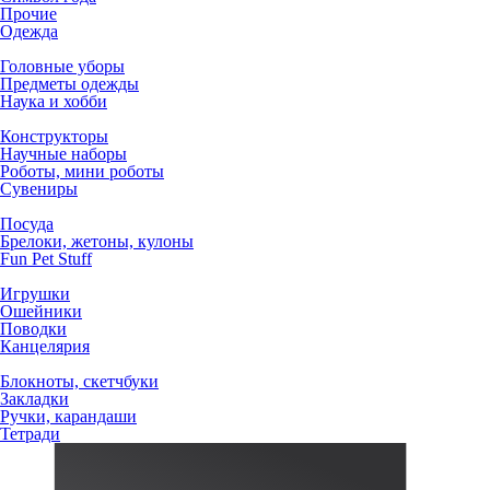
Прочие
Одежда
Головные уборы
Предметы одежды
Наука и хобби
Конструкторы
Научные наборы
Роботы, мини роботы
Сувениры
Посуда
Брелоки, жетоны, кулоны
Fun Pet Stuff
Игрушки
Ошейники
Поводки
Канцелярия
Блокноты, скетчбуки
Закладки
Ручки, карандаши
Тетради