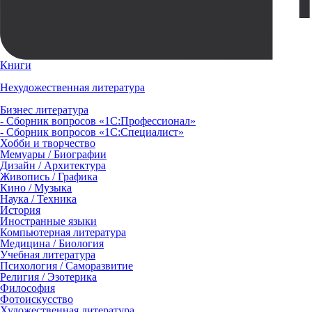
Книги
Нехудожественная литература
Бизнес литература
- Сборник вопросов «1С:Профессионал»
- Сборник вопросов «1С:Специалист»
Хобби и творчество
Мемуары / Биографии
Дизайн / Архитектура
Живопись / Графика
Кино / Музыка
Наука / Техника
История
Иностранные языки
Компьютерная литература
Медицина / Биология
Учебная литература
Психология / Саморазвитие
Религия / Эзотерика
Философия
Фотоискусство
Художественная литература