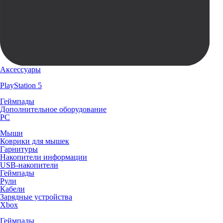
Аксессуары
PlayStation 5
Геймпады
Дополнительное оборудование
PC
Мыши
Коврики для мышек
Гарнитуры
Накопители информации
USB-накопители
Геймпады
Рули
Кабели
Зарядные устройства
Xbox
Геймпады