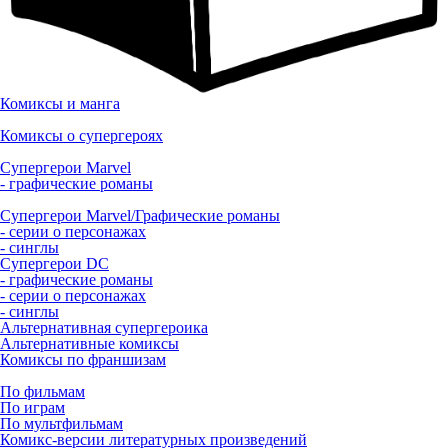
Комиксы и манга
Комиксы о супергероях
Супергерои Marvel
- графические романы
Супергерои Marvel/Графические романы
- серии о персонажах
- синглы
Супергерои DC
- графические романы
- серии о персонажах
- синглы
Альтернативная супергероика
Альтернативные комиксы
Комиксы по франшизам
По фильмам
По играм
По мультфильмам
Комикс-версии литературных произведений