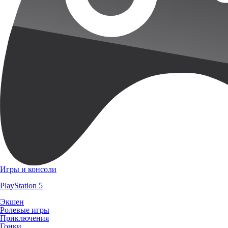
Игры и консоли
PlayStation 5
Экшен
Ролевые игры
Приключения
Гонки