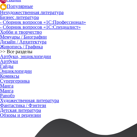
Популярные
Нехудожественная литература
Бизнес литература
- Сборник вопросов «1С:Профессионал»
- Сборник вопросов «1С:Специалист»
Хобби и творчество
Мемуары / Биографии
Дизайн / Архитектура
Живопись / Графика
>> Все разделы
Артбуки, энциклопедии
Артбуки
Гайды
Энциклопедии
Комиксы
Супергероика
Манга
Манга
Ранобэ
Художественная литература
Фантастика / Фэнтези
Детская литература
Обзоры и рецензии