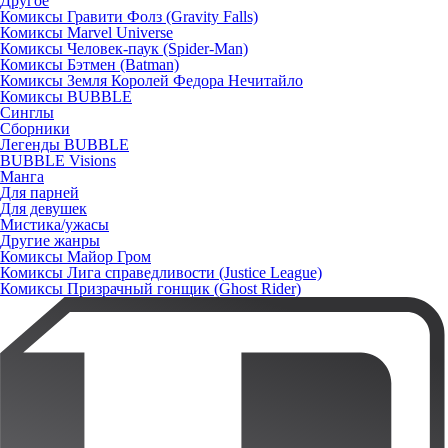
Другое
Комиксы Гравити Фолз (Gravity Falls)
Комиксы Marvel Universe
Комиксы Человек-паук (Spider-Man)
Комиксы Бэтмен (Batman)
Комиксы Земля Королей Федора Нечитайло
Комиксы BUBBLE
Синглы
Сборники
Легенды BUBBLE
BUBBLE Visions
Манга
Для парней
Для девушек
Мистика/ужасы
Другие жанры
Комиксы Майор Гром
Комиксы Лига справедливости (Justice League)
Комиксы Призрачный гонщик (Ghost Rider)