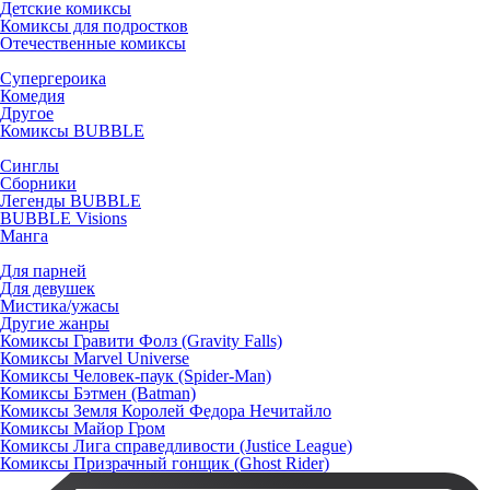
Детские комиксы
Комиксы для подростков
Отечественные комиксы
Супергероика
Комедия
Другое
Комиксы BUBBLE
Синглы
Сборники
Легенды BUBBLE
BUBBLE Visions
Манга
Для парней
Для девушек
Мистика/ужасы
Другие жанры
Комиксы Гравити Фолз (Gravity Falls)
Комиксы Marvel Universe
Комиксы Человек-паук (Spider-Man)
Комиксы Бэтмен (Batman)
Комиксы Земля Королей Федора Нечитайло
Комиксы Майор Гром
Комиксы Лига справедливости (Justice League)
Комиксы Призрачный гонщик (Ghost Rider)