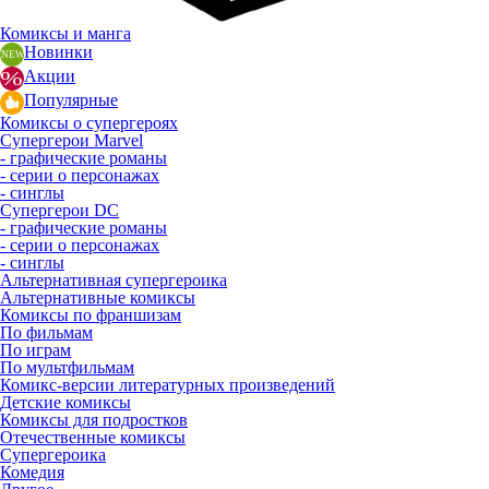
Комиксы и манга
Новинки
Акции
Популярные
Комиксы о супергероях
Супергерои Marvel
- графические романы
- серии о персонажах
- синглы
Супергерои DC
- графические романы
- серии о персонажах
- синглы
Альтернативная супергероика
Альтернативные комиксы
Комиксы по франшизам
По фильмам
По играм
По мультфильмам
Комикс-версии литературных произведений
Детские комиксы
Комиксы для подростков
Отечественные комиксы
Супергероика
Комедия