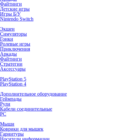
Файтинги
Детские игры
Игры Б/У
Nintendo Switch
Экшен
Симуляторы
Гонки
Ролевые игры
Приключения
Аркады
Файтинги
Стратегии
Аксессуары
PlayStation 5
PlayStation 4
Дополнительное оборудование
Геймпады
Рули
Кабели соединительные
PC
Мыши
Коврики для мышек
Гарнитуры
Носители информации