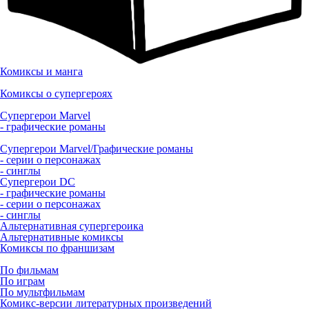
Комиксы и манга
Комиксы о супергероях
Супергерои Marvel
- графические романы
Супергерои Marvel/Графические романы
- серии о персонажах
- синглы
Супергерои DC
- графические романы
- серии о персонажах
- синглы
Альтернативная супергероика
Альтернативные комиксы
Комиксы по франшизам
По фильмам
По играм
По мультфильмам
Комикс-версии литературных произведений