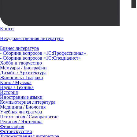
Книги
Нехудожественная литература
Бизнес литература
- Сборник вопросов «1С:Профессионал»
- Сборник вопросов «1С:Специалист»
Хобби и творчество
Мемуары / Биографии
Дизайн / Архитектура
Живопись / Графика
Кино / Музыка
Наука / Техника
История
Иностранные языки
Компьютерная литература
Медицина / Биология
Учебная литература
Психология / Саморазвитие
Религия / Эзотерика
Философия
Фотоискусство
Художественная литература