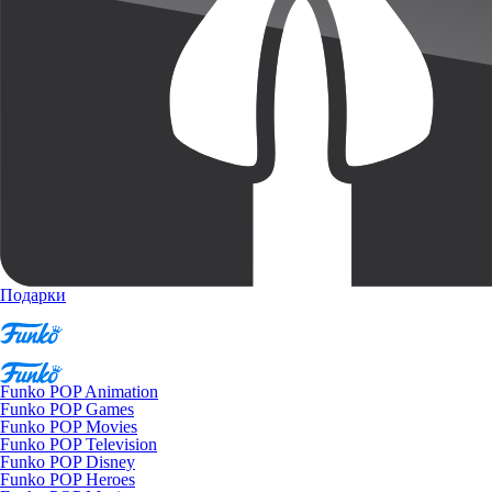
Подарки
Funko POP Animation
Funko POP Games
Funko POP Movies
Funko POP Television
Funko POP Disney
Funko POP Heroes