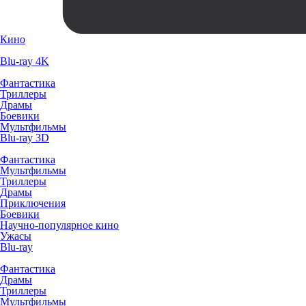
Кино
Blu-ray 4K
Фантастика
Триллеры
Драмы
Боевики
Мультфильмы
Blu-ray 3D
Фантастика
Мультфильмы
Триллеры
Драмы
Приключения
Боевики
Научно-популярное кино
Ужасы
Blu-ray
Фантастика
Драмы
Триллеры
Мультфильмы