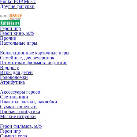
Funko POP Music
Другие фигурки
Герои игр
Герои кино, м/ф
Прочие
Настольные игры
Коллекционные карточные игры
Семейные, для вечеринок
По мотивам фильмов, игр, книг
В дорогу
Игры для детей
Головоломки
Атрибутика
Аксессуары героев
Светильники
Плакаты, значки, наклейки
Сумки, кошельки
Прочая атрибутика
Мягкие игрушки
Герои фильмов, м/ф
Герои игр
Символ года