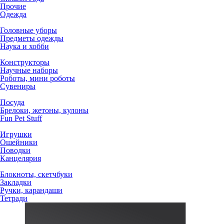
Прочие
Одежда
Головные уборы
Предметы одежды
Наука и хобби
Конструкторы
Научные наборы
Роботы, мини роботы
Сувениры
Посуда
Брелоки, жетоны, кулоны
Fun Pet Stuff
Игрушки
Ошейники
Поводки
Канцелярия
Блокноты, скетчбуки
Закладки
Ручки, карандаши
Тетради