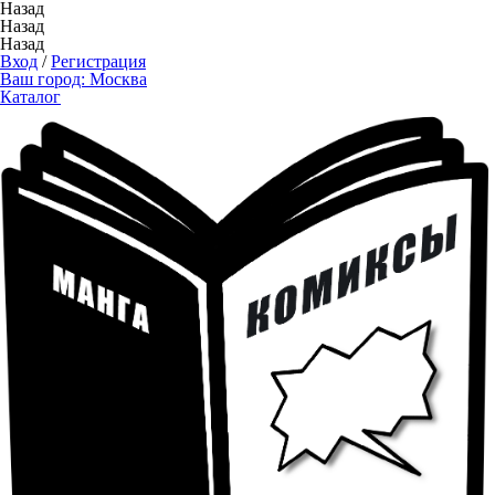
Назад
Назад
Назад
Вход
/
Регистрация
Ваш город:
Москва
Каталог