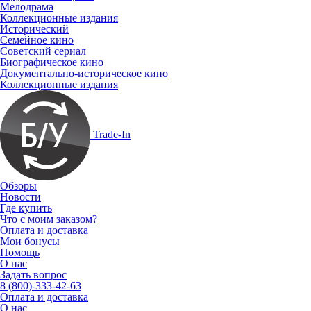
Мелодрама
Коллекционные издания
Исторический
Семейное кино
Советский сериал
Биографическое кино
Документально-историческое кино
Коллекционные издания
Trade-In
Обзоры
Новости
Где купить
Что с моим заказом?
Оплата и доставка
Мои бонусы
Помощь
О нас
Задать вопрос
8 (800)-333-42-63
Оплата и доставка
О нас