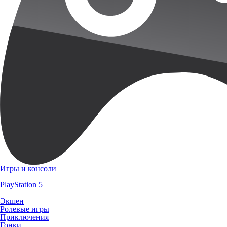
Игры и консоли
PlayStation 5
Экшен
Ролевые игры
Приключения
Гонки