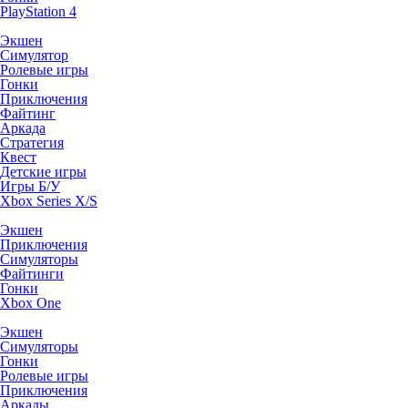
PlayStation 4
Экшен
Симулятор
Ролевые игры
Гонки
Приключения
Файтинг
Аркада
Стратегия
Квест
Детские игры
Игры Б/У
Xbox Series X/S
Экшен
Приключения
Симуляторы
Файтинги
Гонки
Xbox One
Экшен
Симуляторы
Гонки
Ролевые игры
Приключения
Аркады