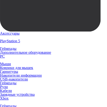
Аксессуары
PlayStation 5
Геймпады
Дополнительное оборудование
PC
Мыши
Коврики для мышек
Гарнитуры
Накопители информации
USB-накопители
Геймпады
Рули
Кабели
Зарядные устройства
Xbox
Геймпады