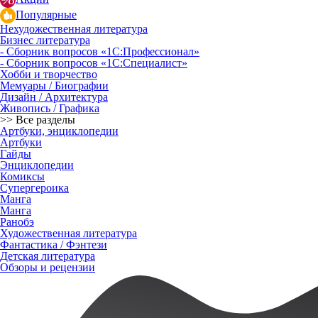
Популярные
Нехудожественная литература
Бизнес литература
- Сборник вопросов «1С:Профессионал»
- Сборник вопросов «1С:Специалист»
Хобби и творчество
Мемуары / Биографии
Дизайн / Архитектура
Живопись / Графика
>> Все разделы
Артбуки, энциклопедии
Артбуки
Гайды
Энциклопедии
Комиксы
Супергероика
Манга
Манга
Ранобэ
Художественная литература
Фантастика / Фэнтези
Детская литература
Обзоры и рецензии