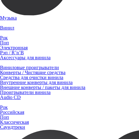
Музыка
Винил
Рок
Поп
Электронная
Рэп / R’n’B
Аксессуары для винила
Виниловые проигрыватели
Конверты / Чистящие средства
Средства для очистки винила
Внутренние конверты для винила
Внешние конверты / пакеты для винила
Проигрыватели винила
Audio CD
Рок
Российская
Поп
Классическая
Саундтреки