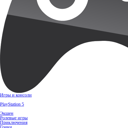
Игры и консоли
PlayStation 5
Экшен
Ролевые игры
Приключения
Гонки