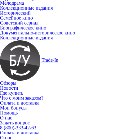
Мелодрама
Коллекционные издания
Исторический
Семейное кино
Советский сериал
Биографическое кино
Документально-историческое кино
Коллекционные издания
Trade-In
Обзоры
Новости
Где купить
Что с моим заказом?
Оплата и доставка
Мои бонусы
Помощь
О нас
Задать вопрос
8 (800)-333-42-63
Оплата и доставка
О нас