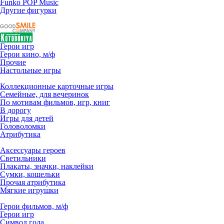
Funko POP Music
Другие фигурки
Герои игр
Герои кино, м/ф
Прочие
Настольные игры
Коллекционные карточные игры
Семейные, для вечеринок
По мотивам фильмов, игр, книг
В дорогу
Игры для детей
Головоломки
Атрибутика
Аксессуары героев
Светильники
Плакаты, значки, наклейки
Сумки, кошельки
Прочая атрибутика
Мягкие игрушки
Герои фильмов, м/ф
Герои игр
Символ года