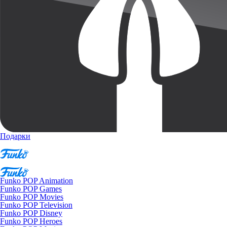
Подарки
Funko POP Animation
Funko POP Games
Funko POP Movies
Funko POP Television
Funko POP Disney
Funko POP Heroes