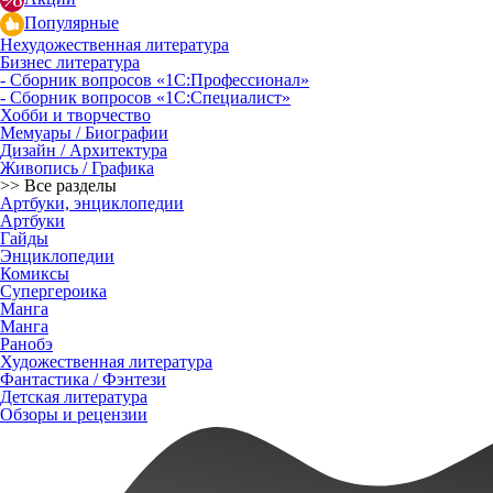
Популярные
Нехудожественная литература
Бизнес литература
- Сборник вопросов «1С:Профессионал»
- Сборник вопросов «1С:Специалист»
Хобби и творчество
Мемуары / Биографии
Дизайн / Архитектура
Живопись / Графика
>> Все разделы
Артбуки, энциклопедии
Артбуки
Гайды
Энциклопедии
Комиксы
Супергероика
Манга
Манга
Ранобэ
Художественная литература
Фантастика / Фэнтези
Детская литература
Обзоры и рецензии