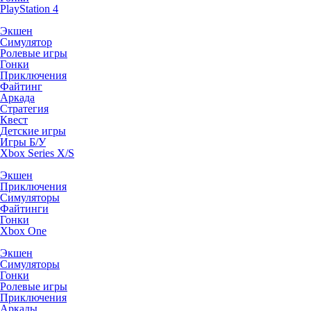
PlayStation 4
Экшен
Симулятор
Ролевые игры
Гонки
Приключения
Файтинг
Аркада
Стратегия
Квест
Детские игры
Игры Б/У
Xbox Series X/S
Экшен
Приключения
Симуляторы
Файтинги
Гонки
Xbox One
Экшен
Симуляторы
Гонки
Ролевые игры
Приключения
Аркады