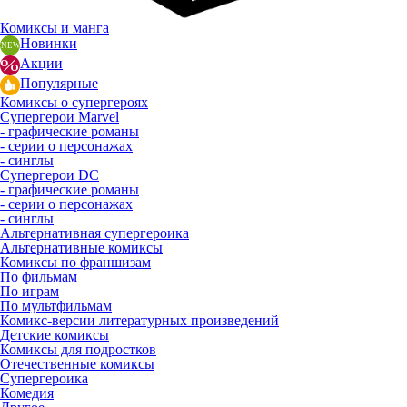
Комиксы и манга
Новинки
Акции
Популярные
Комиксы о супергероях
Супергерои Marvel
- графические романы
- серии о персонажах
- синглы
Супергерои DC
- графические романы
- серии о персонажах
- синглы
Альтернативная супергероика
Альтернативные комиксы
Комиксы по франшизам
По фильмам
По играм
По мультфильмам
Комикс-версии литературных произведений
Детские комиксы
Комиксы для подростков
Отечественные комиксы
Супергероика
Комедия