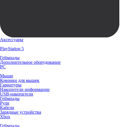
Аксессуары
PlayStation 5
Геймпады
Дополнительное оборудование
PC
Мыши
Коврики для мышек
Гарнитуры
Накопители информации
USB-накопители
Геймпады
Рули
Кабели
Зарядные устройства
Xbox
Геймпады