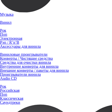
Музыка
Винил
Рок
Поп
Электронная
Рэп / R’n’B
Аксессуары для винила
Виниловые проигрыватели
Конверты / Чистящие средства
Средства для очистки винила
Внутренние конверты для винила
Внешние конверты / пакеты для винила
Проигрыватели винила
Audio CD
Рок
Российская
Поп
Классическая
Саундтреки