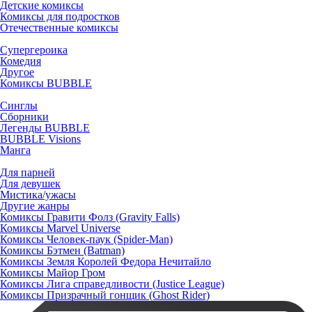
Детские комиксы
Комиксы для подростков
Отечественные комиксы
Супергероика
Комедия
Другое
Комиксы BUBBLE
Синглы
Сборники
Легенды BUBBLE
BUBBLE Visions
Манга
Для парней
Для девушек
Мистика/ужасы
Другие жанры
Комиксы Гравити Фолз (Gravity Falls)
Комиксы Marvel Universe
Комиксы Человек-паук (Spider-Man)
Комиксы Бэтмен (Batman)
Комиксы Земля Королей Федора Нечитайло
Комиксы Майор Гром
Комиксы Лига справедливости (Justice League)
Комиксы Призрачный гонщик (Ghost Rider)