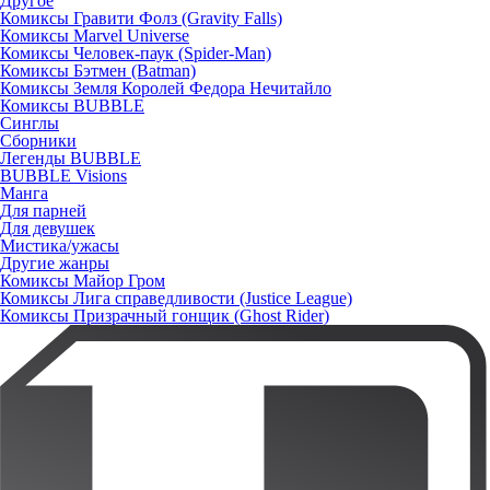
Другое
Комиксы Гравити Фолз (Gravity Falls)
Комиксы Marvel Universe
Комиксы Человек-паук (Spider-Man)
Комиксы Бэтмен (Batman)
Комиксы Земля Королей Федора Нечитайло
Комиксы BUBBLE
Синглы
Сборники
Легенды BUBBLE
BUBBLE Visions
Манга
Для парней
Для девушек
Мистика/ужасы
Другие жанры
Комиксы Майор Гром
Комиксы Лига справедливости (Justice League)
Комиксы Призрачный гонщик (Ghost Rider)