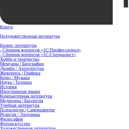
Книги
Нехудожественная литература
Бизнес литература
- Сборник вопросов «1С:Профессионал»
- Сборник вопросов «1С:Специалист»
Хобби и творчество
Мемуары / Биографии
Дизайн / Архитектура
Живопись / Графика
Кино / Музыка
Наука / Техника
История
Иностранные языки
Компьютерная литература
Медицина / Биология
Учебная литература
Психология / Саморазвитие
Религия / Эзотерика
Философия
Фотоискусство
Художественная литература