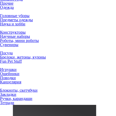
Прочие
Одежда
Головные уборы
Предметы одежды
Наука и хобби
Конструкторы
Научные наборы
Роботы, мини роботы
Сувениры
Посуда
Брелоки, жетоны, кулоны
Fun Pet Stuff
Игрушки
Ошейники
Поводки
Канцелярия
Блокноты, скетчбуки
Закладки
Ручки, карандаши
Тетради