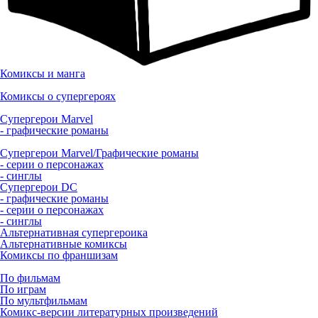
Комиксы и манга
Комиксы о супергероях
Супергерои Marvel
- графические романы
Супергерои Marvel/Графические романы
- серии о персонажах
- синглы
Супергерои DC
- графические романы
- серии о персонажах
- синглы
Альтернативная супергероика
Альтернативные комиксы
Комиксы по франшизам
По фильмам
По играм
По мультфильмам
Комикс-версии литературных произведений