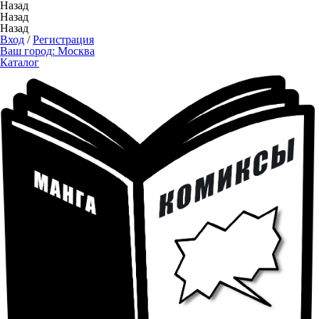
Назад
Назад
Назад
Вход
/
Регистрация
Ваш город:
Москва
Каталог