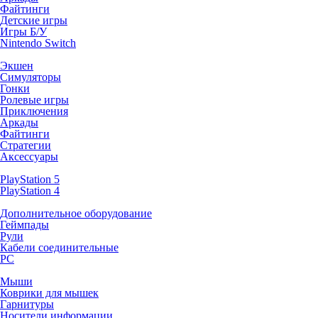
Файтинги
Детские игры
Игры Б/У
Nintendo Switch
Экшен
Симуляторы
Гонки
Ролевые игры
Приключения
Аркады
Файтинги
Стратегии
Аксессуары
PlayStation 5
PlayStation 4
Дополнительное оборудование
Геймпады
Рули
Кабели соединительные
PC
Мыши
Коврики для мышек
Гарнитуры
Носители информации