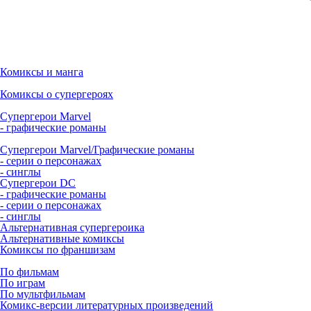
Комиксы и манга
Комиксы о супергероях
Супергерои Marvel
- графические романы
Супергерои Marvel/Графические романы
- серии о персонажах
- синглы
Супергерои DC
- графические романы
- серии о персонажах
- синглы
Альтернативная супергероика
Альтернативные комиксы
Комиксы по франшизам
По фильмам
По играм
По мультфильмам
Комикс-версии литературных произведений