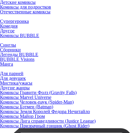
Детские комиксы
Комиксы для подростков
Отечественные комиксы
Супергероика
Комедия
Другое
Комиксы BUBBLE
Синглы
Сборники
Легенды BUBBLE
BUBBLE Visions
Манга
Для парней
Для девушек
Мистика/ужасы
Другие жанры
Комиксы Гравити Фолз (Gravity Falls)
Комиксы Marvel Universe
Комиксы Человек-паук (Spider-Man)
Комиксы Бэтмен (Batman)
Комиксы Земля Королей Федора Нечитайло
Комиксы Майор Гром
Комиксы Лига справедливости (Justice League)
Комиксы Призрачный гонщик (Ghost Rider)