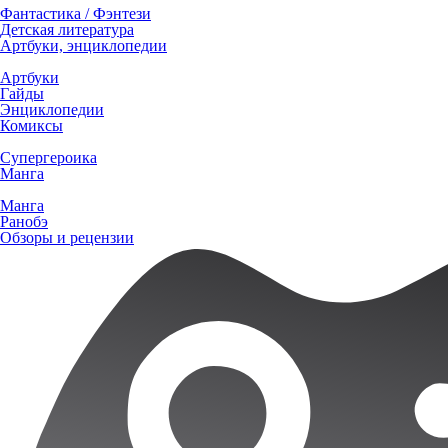
Фантастика / Фэнтези
Детская литература
Артбуки, энциклопедии
Артбуки
Гайды
Энциклопедии
Комиксы
Супергероика
Манга
Манга
Ранобэ
Обзоры и рецензии