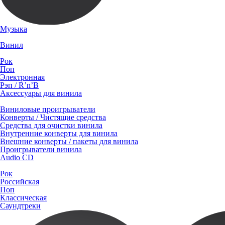
Музыка
Винил
Рок
Поп
Электронная
Рэп / R’n’B
Аксессуары для винила
Виниловые проигрыватели
Конверты / Чистящие средства
Средства для очистки винила
Внутренние конверты для винила
Внешние конверты / пакеты для винила
Проигрыватели винила
Audio CD
Рок
Российская
Поп
Классическая
Саундтреки