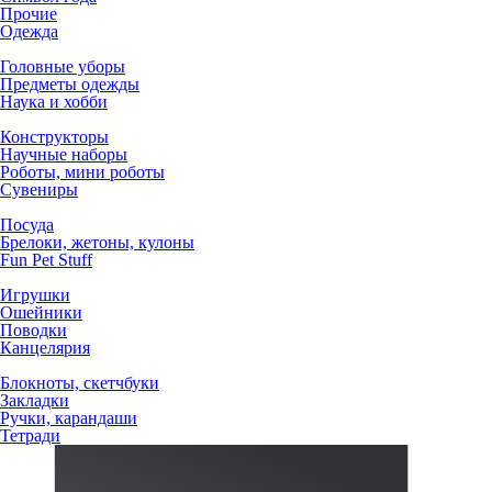
Прочие
Одежда
Головные уборы
Предметы одежды
Наука и хобби
Конструкторы
Научные наборы
Роботы, мини роботы
Сувениры
Посуда
Брелоки, жетоны, кулоны
Fun Pet Stuff
Игрушки
Ошейники
Поводки
Канцелярия
Блокноты, скетчбуки
Закладки
Ручки, карандаши
Тетради