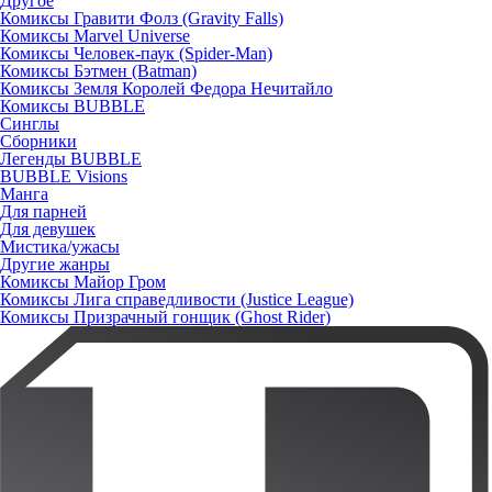
Другое
Комиксы Гравити Фолз (Gravity Falls)
Комиксы Marvel Universe
Комиксы Человек-паук (Spider-Man)
Комиксы Бэтмен (Batman)
Комиксы Земля Королей Федора Нечитайло
Комиксы BUBBLE
Синглы
Сборники
Легенды BUBBLE
BUBBLE Visions
Манга
Для парней
Для девушек
Мистика/ужасы
Другие жанры
Комиксы Майор Гром
Комиксы Лига справедливости (Justice League)
Комиксы Призрачный гонщик (Ghost Rider)