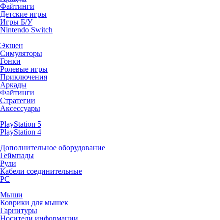
Файтинги
Детские игры
Игры Б/У
Nintendo Switch
Экшен
Симуляторы
Гонки
Ролевые игры
Приключения
Аркады
Файтинги
Стратегии
Аксессуары
PlayStation 5
PlayStation 4
Дополнительное оборудование
Геймпады
Рули
Кабели соединительные
PC
Мыши
Коврики для мышек
Гарнитуры
Носители информации