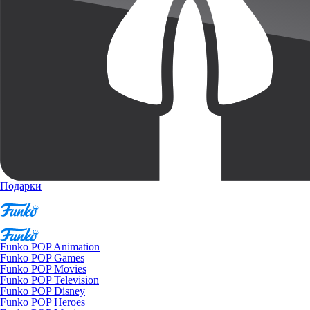
Подарки
Funko POP Animation
Funko POP Games
Funko POP Movies
Funko POP Television
Funko POP Disney
Funko POP Heroes