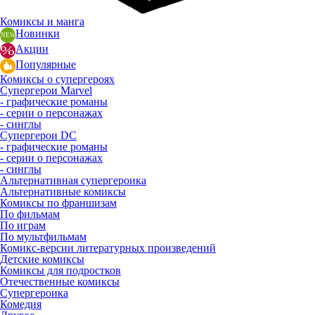
Комиксы и манга
Новинки
Акции
Популярные
Комиксы о супергероях
Супергерои Marvel
- графические романы
- серии о персонажах
- синглы
Супергерои DC
- графические романы
- серии о персонажах
- синглы
Альтернативная супергероика
Альтернативные комиксы
Комиксы по франшизам
По фильмам
По играм
По мультфильмам
Комикс-версии литературных произведений
Детские комиксы
Комиксы для подростков
Отечественные комиксы
Супергероика
Комедия