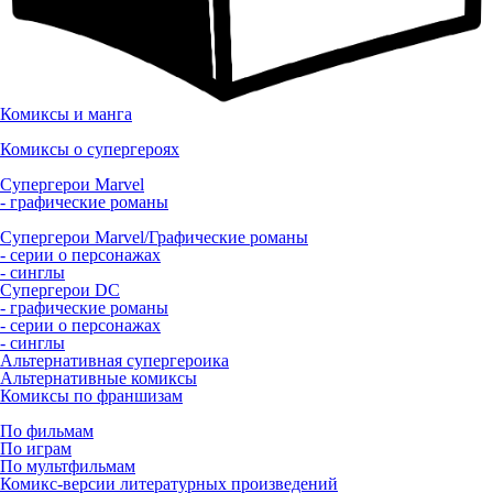
Комиксы и манга
Комиксы о супергероях
Супергерои Marvel
- графические романы
Супергерои Marvel/Графические романы
- серии о персонажах
- синглы
Супергерои DC
- графические романы
- серии о персонажах
- синглы
Альтернативная супергероика
Альтернативные комиксы
Комиксы по франшизам
По фильмам
По играм
По мультфильмам
Комикс-версии литературных произведений