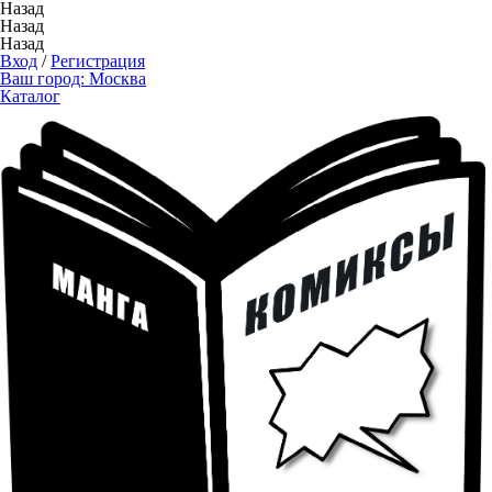
Назад
Назад
Назад
Вход
/
Регистрация
Ваш город:
Москва
Каталог