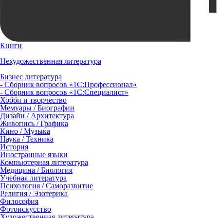
Книги
Нехудожественная литература
Бизнес литература
- Сборник вопросов «1С:Профессионал»
- Сборник вопросов «1С:Специалист»
Хобби и творчество
Мемуары / Биографии
Дизайн / Архитектура
Живопись / Графика
Кино / Музыка
Наука / Техника
История
Иностранные языки
Компьютерная литература
Медицина / Биология
Учебная литература
Психология / Саморазвитие
Религия / Эзотерика
Философия
Фотоискусство
Художественная литература