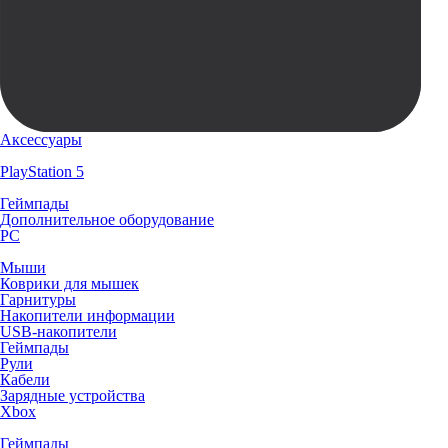
Аксессуары
PlayStation 5
Геймпады
Дополнительное оборудование
PC
Мыши
Коврики для мышек
Гарнитуры
Накопители информации
USB-накопители
Геймпады
Рули
Кабели
Зарядные устройства
Xbox
Геймпады