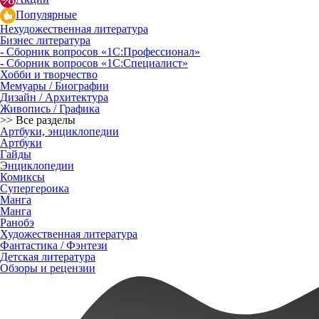
Популярные
Нехудожественная литература
Бизнес литература
- Сборник вопросов «1С:Профессионал»
- Сборник вопросов «1С:Специалист»
Хобби и творчество
Мемуары / Биографии
Дизайн / Архитектура
Живопись / Графика
>> Все разделы
Артбуки, энциклопедии
Артбуки
Гайды
Энциклопедии
Комиксы
Супергероика
Манга
Манга
Ранобэ
Художественная литература
Фантастика / Фэнтези
Детская литература
Обзоры и рецензии