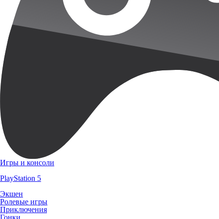
Игры и консоли
PlayStation 5
Экшен
Ролевые игры
Приключения
Гонки