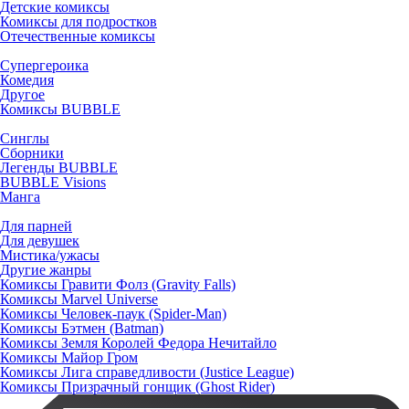
Детские комиксы
Комиксы для подростков
Отечественные комиксы
Супергероика
Комедия
Другое
Комиксы BUBBLE
Синглы
Сборники
Легенды BUBBLE
BUBBLE Visions
Манга
Для парней
Для девушек
Мистика/ужасы
Другие жанры
Комиксы Гравити Фолз (Gravity Falls)
Комиксы Marvel Universe
Комиксы Человек-паук (Spider-Man)
Комиксы Бэтмен (Batman)
Комиксы Земля Королей Федора Нечитайло
Комиксы Майор Гром
Комиксы Лига справедливости (Justice League)
Комиксы Призрачный гонщик (Ghost Rider)