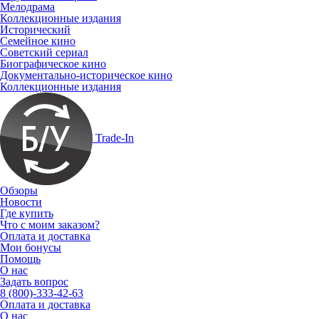
Мелодрама
Коллекционные издания
Исторический
Семейное кино
Советский сериал
Биографическое кино
Документально-историческое кино
Коллекционные издания
Trade-In
Обзоры
Новости
Где купить
Что с моим заказом?
Оплата и доставка
Мои бонусы
Помощь
О нас
Задать вопрос
8 (800)-333-42-63
Оплата и доставка
О нас