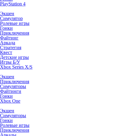
PlayStation 4
Экшен
Симулятор
Ролевые игры
Гонки
Приключения
Файтинг
Аркада
Стратегия
Квест
Детские игры
Игры Б/У
Xbox Series X/S
Экшен
Приключения
Симуляторы
Файтинги
Гонки
Xbox One
Экшен
Симуляторы
Гонки
Ролевые игры
Приключения
Аркады