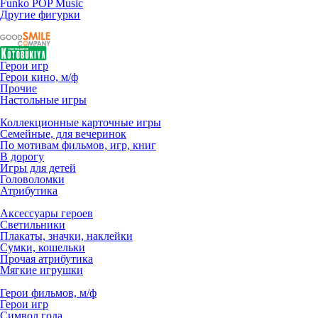
Funko POP Music
Другие фигурки
Герои игр
Герои кино, м/ф
Прочие
Настольные игры
Коллекционные карточные игры
Семейные, для вечеринок
По мотивам фильмов, игр, книг
В дорогу
Игры для детей
Головоломки
Атрибутика
Аксессуары героев
Светильники
Плакаты, значки, наклейки
Сумки, кошельки
Прочая атрибутика
Мягкие игрушки
Герои фильмов, м/ф
Герои игр
Символ года