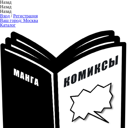
Назад
Назад
Назад
Вход
/
Регистрация
Ваш город:
Москва
Каталог