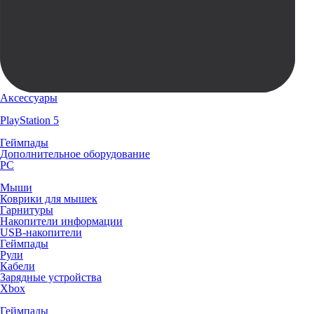
Аксессуары
PlayStation 5
Геймпады
Дополнительное оборудование
PC
Мыши
Коврики для мышек
Гарнитуры
Накопители информации
USB-накопители
Геймпады
Рули
Кабели
Зарядные устройства
Xbox
Геймпады