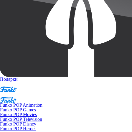
Подарки
Funko POP Animation
Funko POP Games
Funko POP Movies
Funko POP Television
Funko POP Disney
Funko POP Heroes