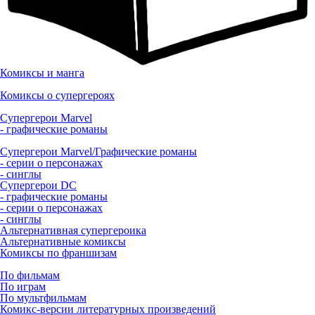
Комиксы и манга
Комиксы о супергероях
Супергерои Marvel
- графические романы
Супергерои Marvel/Графические романы
- серии о персонажах
- синглы
Супергерои DC
- графические романы
- серии о персонажах
- синглы
Альтернативная супергероика
Альтернативные комиксы
Комиксы по франшизам
По фильмам
По играм
По мультфильмам
Комикс-версии литературных произведений