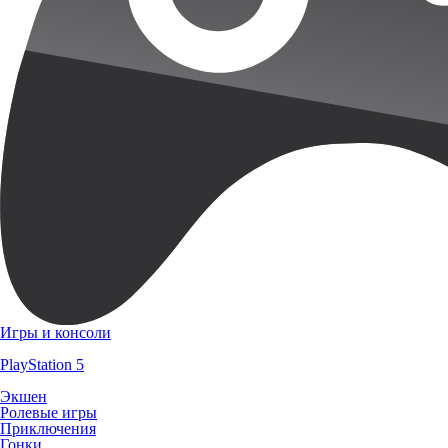
Игры и консоли
PlayStation 5
Экшен
Ролевые игры
Приключения
Гонки