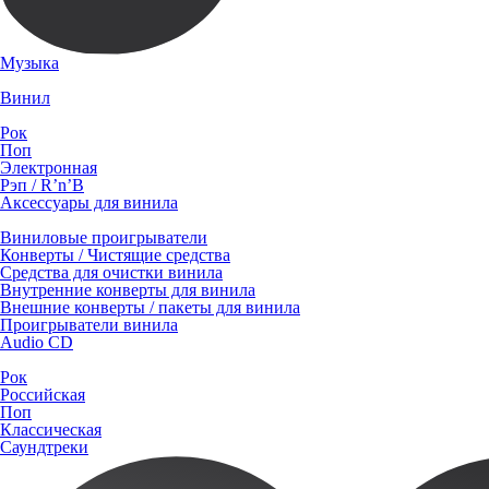
Музыка
Винил
Рок
Поп
Электронная
Рэп / R’n’B
Аксессуары для винила
Виниловые проигрыватели
Конверты / Чистящие средства
Средства для очистки винила
Внутренние конверты для винила
Внешние конверты / пакеты для винила
Проигрыватели винила
Audio CD
Рок
Российская
Поп
Классическая
Саундтреки