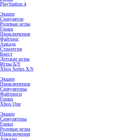
PlayStation 4
Экшен
Симулятор
Ролевые игры
Гонки
Приключения
Файтинг
Аркада
Стратегия
Квест
Детские игры
Игры Б/У
Xbox Series X/S
Экшен
Приключения
Симуляторы
Файтинги
Гонки
Xbox One
Экшен
Симуляторы
Гонки
Ролевые игры
Приключения
Аркады