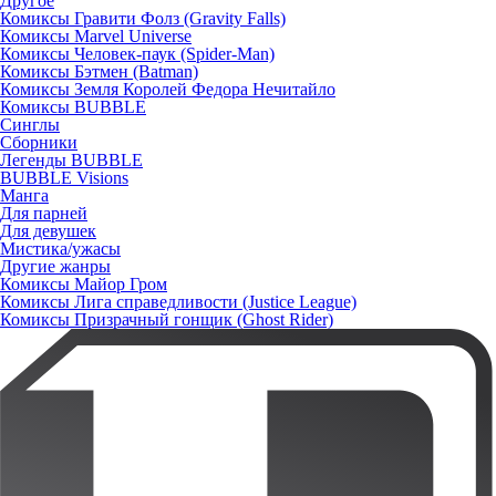
Другое
Комиксы Гравити Фолз (Gravity Falls)
Комиксы Marvel Universe
Комиксы Человек-паук (Spider-Man)
Комиксы Бэтмен (Batman)
Комиксы Земля Королей Федора Нечитайло
Комиксы BUBBLE
Синглы
Сборники
Легенды BUBBLE
BUBBLE Visions
Манга
Для парней
Для девушек
Мистика/ужасы
Другие жанры
Комиксы Майор Гром
Комиксы Лига справедливости (Justice League)
Комиксы Призрачный гонщик (Ghost Rider)