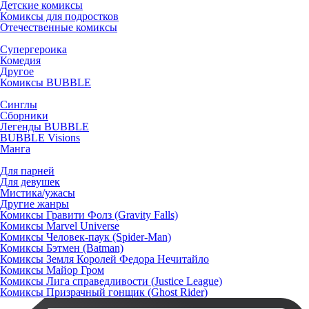
Детские комиксы
Комиксы для подростков
Отечественные комиксы
Супергероика
Комедия
Другое
Комиксы BUBBLE
Синглы
Сборники
Легенды BUBBLE
BUBBLE Visions
Манга
Для парней
Для девушек
Мистика/ужасы
Другие жанры
Комиксы Гравити Фолз (Gravity Falls)
Комиксы Marvel Universe
Комиксы Человек-паук (Spider-Man)
Комиксы Бэтмен (Batman)
Комиксы Земля Королей Федора Нечитайло
Комиксы Майор Гром
Комиксы Лига справедливости (Justice League)
Комиксы Призрачный гонщик (Ghost Rider)