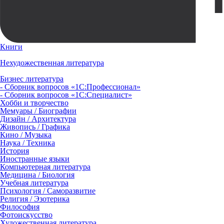
Книги
Нехудожественная литература
Бизнес литература
- Сборник вопросов «1С:Профессионал»
- Сборник вопросов «1С:Специалист»
Хобби и творчество
Мемуары / Биографии
Дизайн / Архитектура
Живопись / Графика
Кино / Музыка
Наука / Техника
История
Иностранные языки
Компьютерная литература
Медицина / Биология
Учебная литература
Психология / Саморазвитие
Религия / Эзотерика
Философия
Фотоискусство
Художественная литература