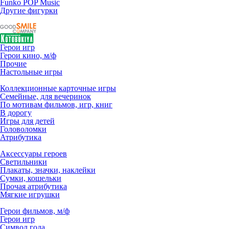
Funko POP Music
Другие фигурки
Герои игр
Герои кино, м/ф
Прочие
Настольные игры
Коллекционные карточные игры
Семейные, для вечеринок
По мотивам фильмов, игр, книг
В дорогу
Игры для детей
Головоломки
Атрибутика
Аксессуары героев
Светильники
Плакаты, значки, наклейки
Сумки, кошельки
Прочая атрибутика
Мягкие игрушки
Герои фильмов, м/ф
Герои игр
Символ года