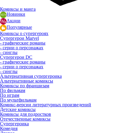
Комиксы и манга
Новинки
Акции
Популярные
Комиксы о супергероях
Супергерои Marvel
- графические романы
- серии о персонажах
- синглы
Супергерои DC
- графические романы
- серии о персонажах
- синглы
Альтернативная супергероика
Альтернативные комиксы
Комиксы по франшизам
По фильмам
По играм
По мультфильмам
Комикс-версии литературных произведений
Детские комиксы
Комиксы для подростков
Отечественные комиксы
Супергероика
Комедия