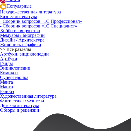
Популярные
Нехудожественная литература
Бизнес литература
- Сборник вопросов «1С:Профессионал»
- Сборник вопросов «1С:Специалист»
Хобби и творчество
Мемуары / Биографии
Дизайн / Архитектура
Живопись / Графика
>> Все разделы
Артбуки, энциклопедии
Артбуки
Гайды
Энциклопедии
Комиксы
Супергероика
Манга
Манга
Ранобэ
Художественная литература
Фантастика / Фэнтези
Детская литература
Обзоры и рецензии