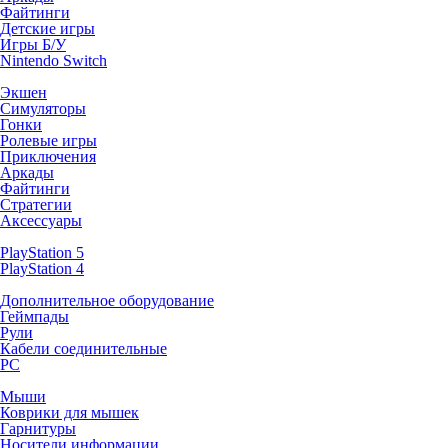
Файтинги
Детские игры
Игры Б/У
Nintendo Switch
Экшен
Симуляторы
Гонки
Ролевые игры
Приключения
Аркады
Файтинги
Стратегии
Аксессуары
PlayStation 5
PlayStation 4
Дополнительное оборудование
Геймпады
Рули
Кабели соединительные
PC
Мыши
Коврики для мышек
Гарнитуры
Носители информации