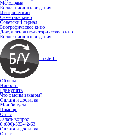
Мелодрама
Коллекционные издания
Исторический
Семейное кино
Советский сериал
Биографическое кино
Документально-историческое кино
Коллекционные издания
Trade-In
Обзоры
Новости
Где купить
Что с моим заказом?
Оплата и доставка
Мои бонусы
Помощь
О нас
Задать вопрос
8 (800)-333-42-63
Оплата и доставка
О нас