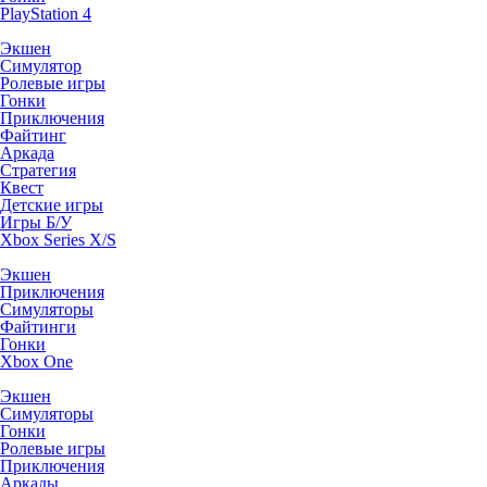
PlayStation 4
Экшен
Симулятор
Ролевые игры
Гонки
Приключения
Файтинг
Аркада
Стратегия
Квест
Детские игры
Игры Б/У
Xbox Series X/S
Экшен
Приключения
Симуляторы
Файтинги
Гонки
Xbox One
Экшен
Симуляторы
Гонки
Ролевые игры
Приключения
Аркады