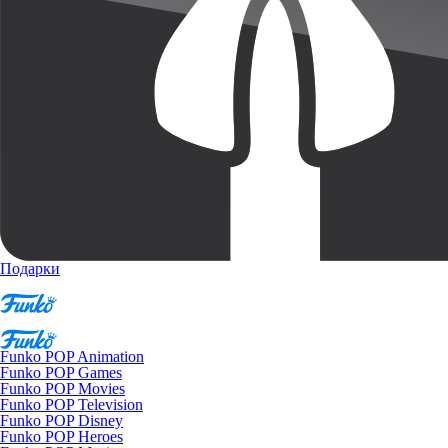
Подарки
Funko POP Animation
Funko POP Games
Funko POP Movies
Funko POP Television
Funko POP Disney
Funko POP Heroes