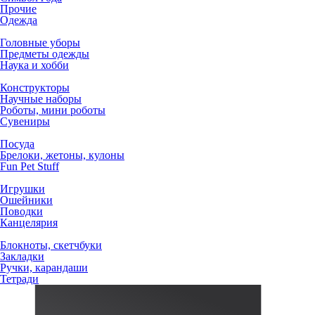
Прочие
Одежда
Головные уборы
Предметы одежды
Наука и хобби
Конструкторы
Научные наборы
Роботы, мини роботы
Сувениры
Посуда
Брелоки, жетоны, кулоны
Fun Pet Stuff
Игрушки
Ошейники
Поводки
Канцелярия
Блокноты, скетчбуки
Закладки
Ручки, карандаши
Тетради