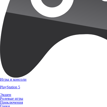
Игры и консоли
PlayStation 5
Экшен
Ролевые игры
Приключения
Гонки