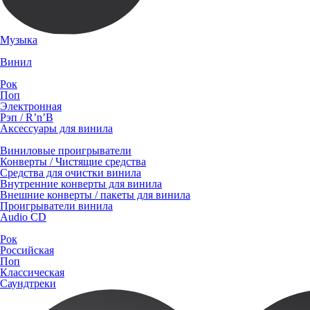
Музыка
Винил
Рок
Поп
Электронная
Рэп / R’n’B
Аксессуары для винила
Виниловые проигрыватели
Конверты / Чистящие средства
Средства для очистки винила
Внутренние конверты для винила
Внешние конверты / пакеты для винила
Проигрыватели винила
Audio CD
Рок
Российская
Поп
Классическая
Саундтреки