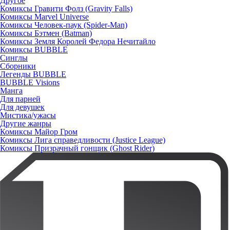
Другое
Комиксы Гравити Фолз (Gravity Falls)
Комиксы Marvel Universe
Комиксы Человек-паук (Spider-Man)
Комиксы Бэтмен (Batman)
Комиксы Земля Королей Федора Нечитайло
Комиксы BUBBLE
Синглы
Сборники
Легенды BUBBLE
BUBBLE Visions
Манга
Для парней
Для девушек
Мистика/ужасы
Другие жанры
Комиксы Майор Гром
Комиксы Лига справедливости (Justice League)
Комиксы Призрачный гонщик (Ghost Rider)