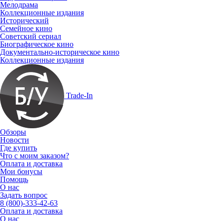
Мелодрама
Коллекционные издания
Исторический
Семейное кино
Советский сериал
Биографическое кино
Документально-историческое кино
Коллекционные издания
Trade-In
Обзоры
Новости
Где купить
Что с моим заказом?
Оплата и доставка
Мои бонусы
Помощь
О нас
Задать вопрос
8 (800)-333-42-63
Оплата и доставка
О нас