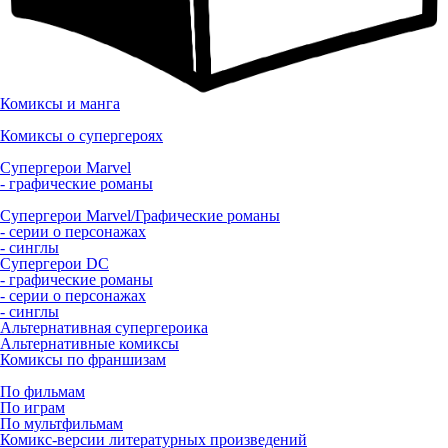
Комиксы и манга
Комиксы о супергероях
Супергерои Marvel
- графические романы
Супергерои Marvel/Графические романы
- серии о персонажах
- синглы
Супергерои DC
- графические романы
- серии о персонажах
- синглы
Альтернативная супергероика
Альтернативные комиксы
Комиксы по франшизам
По фильмам
По играм
По мультфильмам
Комикс-версии литературных произведений