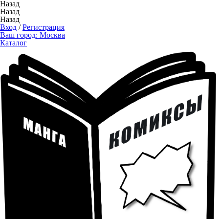
Назад
Назад
Назад
Вход
/
Регистрация
Ваш город:
Москва
Каталог