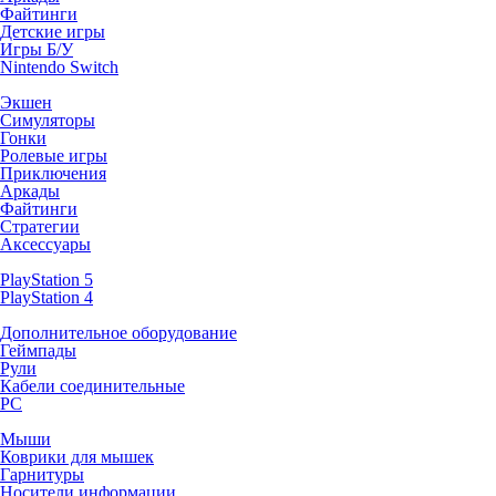
Файтинги
Детские игры
Игры Б/У
Nintendo Switch
Экшен
Симуляторы
Гонки
Ролевые игры
Приключения
Аркады
Файтинги
Стратегии
Аксессуары
PlayStation 5
PlayStation 4
Дополнительное оборудование
Геймпады
Рули
Кабели соединительные
PC
Мыши
Коврики для мышек
Гарнитуры
Носители информации