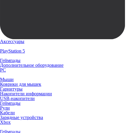
Аксессуары
PlayStation 5
Геймпады
Дополнительное оборудование
PC
Мыши
Коврики для мышек
Гарнитуры
Накопители информации
USB-накопители
Геймпады
Рули
Кабели
Зарядные устройства
Xbox
Геймпады