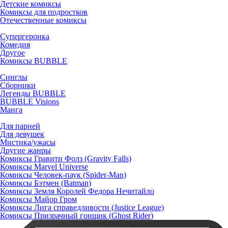
Детские комиксы
Комиксы для подростков
Отечественные комиксы
Супергероика
Комедия
Другое
Комиксы BUBBLE
Синглы
Сборники
Легенды BUBBLE
BUBBLE Visions
Манга
Для парней
Для девушек
Мистика/ужасы
Другие жанры
Комиксы Гравити Фолз (Gravity Falls)
Комиксы Marvel Universe
Комиксы Человек-паук (Spider-Man)
Комиксы Бэтмен (Batman)
Комиксы Земля Королей Федора Нечитайло
Комиксы Майор Гром
Комиксы Лига справедливости (Justice League)
Комиксы Призрачный гонщик (Ghost Rider)