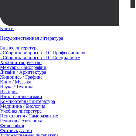
Книги
Нехудожественная литература
Бизнес литература
- Сборник вопросов «1С:Профессионал»
- Сборник вопросов «1С:Специалист»
Хобби и творчество
Мемуары / Биографии
Дизайн / Архитектура
Живопись / Графика
Кино / Музыка
Наука / Техника
История
Иностранные языки
Компьютерная литература
Медицина / Биология
Учебная литература
Психология / Саморазвитие
Религия / Эзотерика
Философия
Фотоискусство
Художественная литература