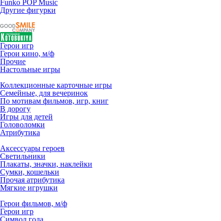
Funko POP Music
Другие фигурки
Герои игр
Герои кино, м/ф
Прочие
Настольные игры
Коллекционные карточные игры
Семейные, для вечеринок
По мотивам фильмов, игр, книг
В дорогу
Игры для детей
Головоломки
Атрибутика
Аксессуары героев
Светильники
Плакаты, значки, наклейки
Сумки, кошельки
Прочая атрибутика
Мягкие игрушки
Герои фильмов, м/ф
Герои игр
Символ года