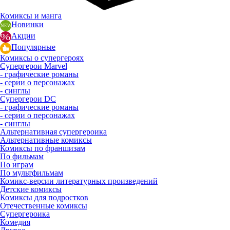
Комиксы и манга
Новинки
Акции
Популярные
Комиксы о супергероях
Супергерои Marvel
- графические романы
- серии о персонажах
- синглы
Супергерои DC
- графические романы
- серии о персонажах
- синглы
Альтернативная супергероика
Альтернативные комиксы
Комиксы по франшизам
По фильмам
По играм
По мультфильмам
Комикс-версии литературных произведений
Детские комиксы
Комиксы для подростков
Отечественные комиксы
Супергероика
Комедия