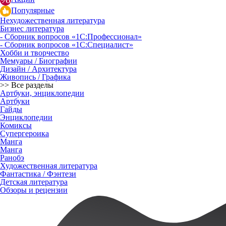
Популярные
Нехудожественная литература
Бизнес литература
- Сборник вопросов «1С:Профессионал»
- Сборник вопросов «1С:Специалист»
Хобби и творчество
Мемуары / Биографии
Дизайн / Архитектура
Живопись / Графика
>> Все разделы
Артбуки, энциклопедии
Артбуки
Гайды
Энциклопедии
Комиксы
Супергероика
Манга
Манга
Ранобэ
Художественная литература
Фантастика / Фэнтези
Детская литература
Обзоры и рецензии