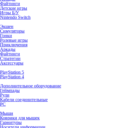
Файтинги
Детские игры
Игры Б/У
Nintendo Switch
Экшен
Симуляторы
Гонки
Ролевые игры
Приключения
Аркады
Файтинги
Стратегии
Аксессуары
PlayStation 5
PlayStation 4
Дополнительное оборудование
Геймпады
Рули
Кабели соединительные
PC
Мыши
Коврики для мышек
Гарнитуры
Носители информации