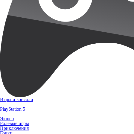
Игры и консоли
PlayStation 5
Экшен
Ролевые игры
Приключения
Гонки