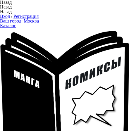
Назад
Назад
Назад
Вход
/
Регистрация
Ваш город:
Москва
Каталог