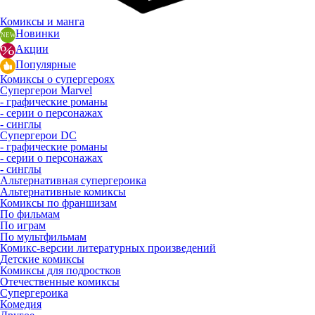
Комиксы и манга
Новинки
Акции
Популярные
Комиксы о супергероях
Супергерои Marvel
- графические романы
- серии о персонажах
- синглы
Супергерои DC
- графические романы
- серии о персонажах
- синглы
Альтернативная супергероика
Альтернативные комиксы
Комиксы по франшизам
По фильмам
По играм
По мультфильмам
Комикс-версии литературных произведений
Детские комиксы
Комиксы для подростков
Отечественные комиксы
Супергероика
Комедия