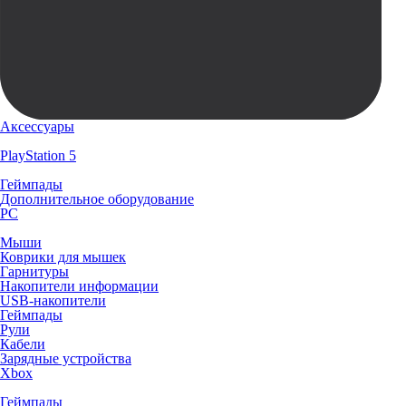
Аксессуары
PlayStation 5
Геймпады
Дополнительное оборудование
PC
Мыши
Коврики для мышек
Гарнитуры
Накопители информации
USB-накопители
Геймпады
Рули
Кабели
Зарядные устройства
Xbox
Геймпады