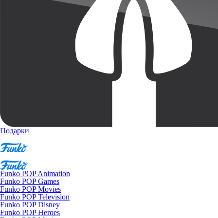
Подарки
Funko POP Animation
Funko POP Games
Funko POP Movies
Funko POP Television
Funko POP Disney
Funko POP Heroes