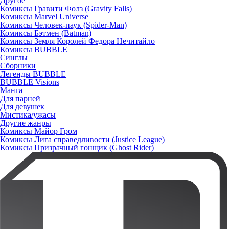
Другое
Комиксы Гравити Фолз (Gravity Falls)
Комиксы Marvel Universe
Комиксы Человек-паук (Spider-Man)
Комиксы Бэтмен (Batman)
Комиксы Земля Королей Федора Нечитайло
Комиксы BUBBLE
Синглы
Сборники
Легенды BUBBLE
BUBBLE Visions
Манга
Для парней
Для девушек
Мистика/ужасы
Другие жанры
Комиксы Майор Гром
Комиксы Лига справедливости (Justice League)
Комиксы Призрачный гонщик (Ghost Rider)