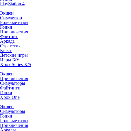
PlayStation 4
Экшен
Симулятор
Ролевые игры
Гонки
Приключения
Файтинг
Аркада
Стратегия
Квест
Детские игры
Игры Б/У
Xbox Series X/S
Экшен
Приключения
Симуляторы
Файтинги
Гонки
Xbox One
Экшен
Симуляторы
Гонки
Ролевые игры
Приключения
Аркады