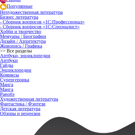
Популярные
Нехудожественная литература
Бизнес литература
- Сборник вопросов «1С:Профессионал»
- Сборник вопросов «1С:Специалист»
Хобби и творчество
Мемуары / Биографии
Дизайн / Архитектура
Живопись / Графика
>> Все разделы
Артбуки, энциклопедии
Артбуки
Гайды
Энциклопедии
Комиксы
Супергероика
Манга
Манга
Ранобэ
Художественная литература
Фантастика / Фэнтези
Детская литература
Обзоры и рецензии