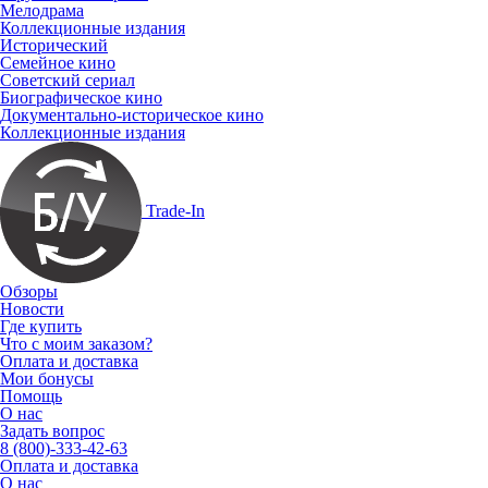
Мелодрама
Коллекционные издания
Исторический
Семейное кино
Советский сериал
Биографическое кино
Документально-историческое кино
Коллекционные издания
Trade-In
Обзоры
Новости
Где купить
Что с моим заказом?
Оплата и доставка
Мои бонусы
Помощь
О нас
Задать вопрос
8 (800)-333-42-63
Оплата и доставка
О нас