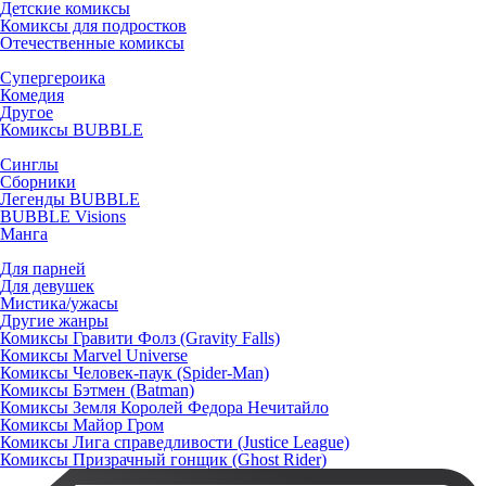
Детские комиксы
Комиксы для подростков
Отечественные комиксы
Супергероика
Комедия
Другое
Комиксы BUBBLE
Синглы
Сборники
Легенды BUBBLE
BUBBLE Visions
Манга
Для парней
Для девушек
Мистика/ужасы
Другие жанры
Комиксы Гравити Фолз (Gravity Falls)
Комиксы Marvel Universe
Комиксы Человек-паук (Spider-Man)
Комиксы Бэтмен (Batman)
Комиксы Земля Королей Федора Нечитайло
Комиксы Майор Гром
Комиксы Лига справедливости (Justice League)
Комиксы Призрачный гонщик (Ghost Rider)