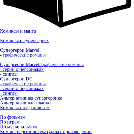
Комиксы и манга
Комиксы о супергероях
Супергерои Marvel
- графические романы
Супергерои Marvel/Графические романы
- серии о персонажах
- синглы
Супергерои DC
- графические романы
- серии о персонажах
- синглы
Альтернативная супергероика
Альтернативные комиксы
Комиксы по франшизам
По фильмам
По играм
По мультфильмам
Комикс-версии литературных произведений