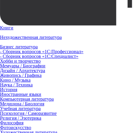
Книги
Нехудожественная литература
Бизнес литература
- Сборник вопросов «1С:Профессионал»
- Сборник вопросов «1С:Специалист»
Хобби и творчество
Мемуары / Биографии
Дизайн / Архитектура
Живопись / Графика
Кино / Музыка
Наука / Техника
История
Иностранные языки
Компьютерная литература
Медицина / Биология
Учебная литература
Психология / Саморазвитие
Религия / Эзотерика
Философия
Фотоискусство
Художественная литература