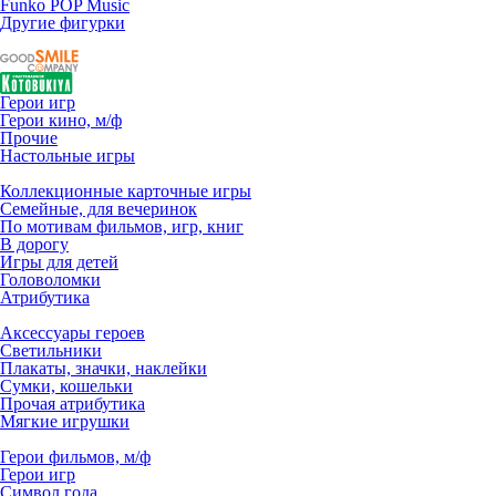
Funko POP Music
Другие фигурки
Герои игр
Герои кино, м/ф
Прочие
Настольные игры
Коллекционные карточные игры
Семейные, для вечеринок
По мотивам фильмов, игр, книг
В дорогу
Игры для детей
Головоломки
Атрибутика
Аксессуары героев
Светильники
Плакаты, значки, наклейки
Сумки, кошельки
Прочая атрибутика
Мягкие игрушки
Герои фильмов, м/ф
Герои игр
Символ года