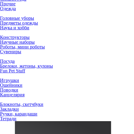
Прочие
Одежда
Головные уборы
Предметы одежды
Наука и хобби
Конструкторы
Научные наборы
Роботы, мини роботы
Сувениры
Посуда
Брелоки, жетоны, кулоны
Fun Pet Stuff
Игрушки
Ошейники
Поводки
Канцелярия
Блокноты, скетчбуки
Закладки
Ручки, карандаши
Тетради