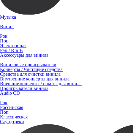
Музыка
Винил
Рок
Поп
Электронная
Рэп / R’n’B
Аксессуары для винила
Виниловые проигрыватели
Конверты / Чистящие средства
Средства для очистки винила
Внутренние конверты для винила
Внешние конверты / пакеты для винила
Проигрыватели винила
Audio CD
Рок
Российская
Поп
Классическая
Саундтреки