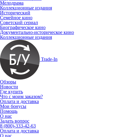
Мелодрама
Коллекционные издания
Исторический
Семейное кино
Советский сериал
Биографическое кино
Документально-историческое кино
Коллекционные издания
Trade-In
Обзоры
Новости
Где купить
Что с моим заказом?
Оплата и доставка
Мои бонусы
Помощь
О нас
Задать вопрос
8 (800)-333-42-63
Оплата и доставка
О нас