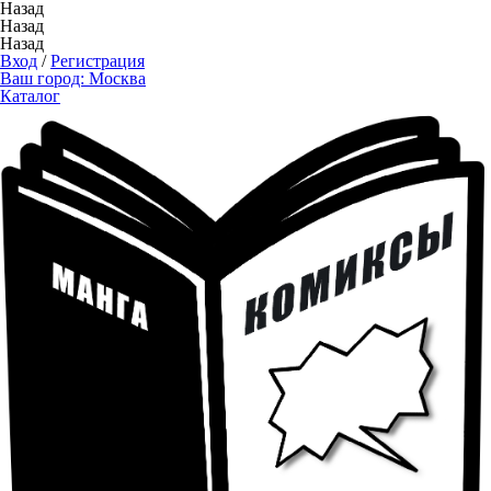
Назад
Назад
Назад
Вход
/
Регистрация
Ваш город:
Москва
Каталог