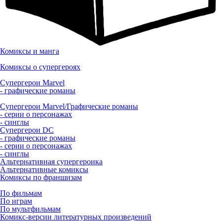
Комиксы и манга
Комиксы о супергероях
Супергерои Marvel
- графические романы
Супергерои Marvel/Графические романы
- серии о персонажах
- синглы
Супергерои DC
- графические романы
- серии о персонажах
- синглы
Альтернативная супергероика
Альтернативные комиксы
Комиксы по франшизам
По фильмам
По играм
По мультфильмам
Комикс-версии литературных произведений