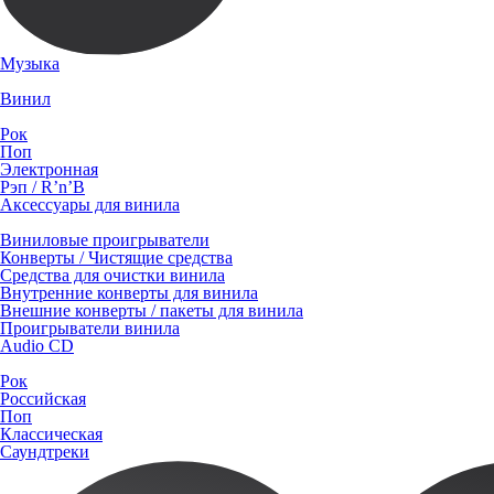
Музыка
Винил
Рок
Поп
Электронная
Рэп / R’n’B
Аксессуары для винила
Виниловые проигрыватели
Конверты / Чистящие средства
Средства для очистки винила
Внутренние конверты для винила
Внешние конверты / пакеты для винила
Проигрыватели винила
Audio CD
Рок
Российская
Поп
Классическая
Саундтреки