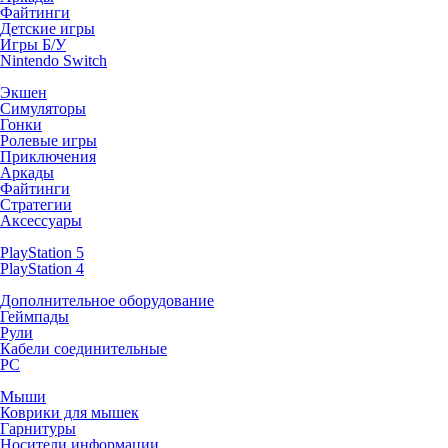
Файтинги
Детские игры
Игры Б/У
Nintendo Switch
Экшен
Симуляторы
Гонки
Ролевые игры
Приключения
Аркады
Файтинги
Стратегии
Аксессуары
PlayStation 5
PlayStation 4
Дополнительное оборудование
Геймпады
Рули
Кабели соединительные
PC
Мыши
Коврики для мышек
Гарнитуры
Носители информации