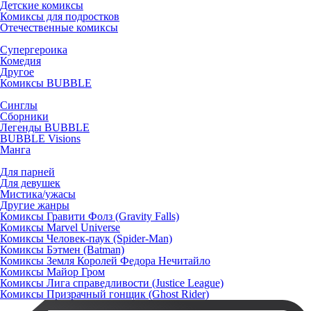
Детские комиксы
Комиксы для подростков
Отечественные комиксы
Супергероика
Комедия
Другое
Комиксы BUBBLE
Синглы
Сборники
Легенды BUBBLE
BUBBLE Visions
Манга
Для парней
Для девушек
Мистика/ужасы
Другие жанры
Комиксы Гравити Фолз (Gravity Falls)
Комиксы Marvel Universe
Комиксы Человек-паук (Spider-Man)
Комиксы Бэтмен (Batman)
Комиксы Земля Королей Федора Нечитайло
Комиксы Майор Гром
Комиксы Лига справедливости (Justice League)
Комиксы Призрачный гонщик (Ghost Rider)