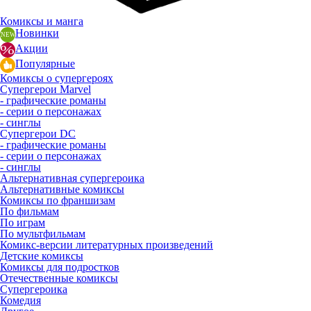
Комиксы и манга
Новинки
Акции
Популярные
Комиксы о супергероях
Супергерои Marvel
- графические романы
- серии о персонажах
- синглы
Супергерои DC
- графические романы
- серии о персонажах
- синглы
Альтернативная супергероика
Альтернативные комиксы
Комиксы по франшизам
По фильмам
По играм
По мультфильмам
Комикс-версии литературных произведений
Детские комиксы
Комиксы для подростков
Отечественные комиксы
Супергероика
Комедия