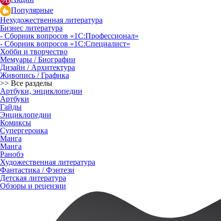
Популярные
Нехудожественная литература
Бизнес литература
- Сборник вопросов «1С:Профессионал»
- Сборник вопросов «1С:Специалист»
Хобби и творчество
Мемуары / Биографии
Дизайн / Архитектура
Живопись / Графика
>> Все разделы
Артбуки, энциклопедии
Артбуки
Гайды
Энциклопедии
Комиксы
Супергероика
Манга
Манга
Ранобэ
Художественная литература
Фантастика / Фэнтези
Детская литература
Обзоры и рецензии