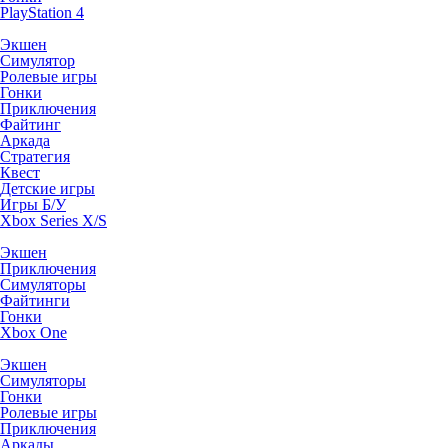
PlayStation 4
Экшен
Симулятор
Ролевые игры
Гонки
Приключения
Файтинг
Аркада
Стратегия
Квест
Детские игры
Игры Б/У
Xbox Series X/S
Экшен
Приключения
Симуляторы
Файтинги
Гонки
Xbox One
Экшен
Симуляторы
Гонки
Ролевые игры
Приключения
Аркады