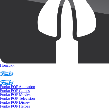
Подарки
Funko POP Animation
Funko POP Games
Funko POP Movies
Funko POP Television
Funko POP Disney
Funko POP Heroes