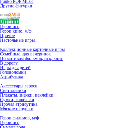
Funko POP Music
Другие фигурки
Герои игр
Герои кино, м/ф
Прочие
Настольные игры
Коллекционные карточные игры
Семейные, для вечеринок
По мотивам фильмов, игр, книг
В дорогу
Игры для детей
Головоломки
Атрибутика
Аксессуары героев
Светильники
Плакаты, значки, наклейки
Сумки, кошельки
Прочая атрибутика
Мягкие игрушки
Герои фильмов, м/ф
Герои игр
Символ года