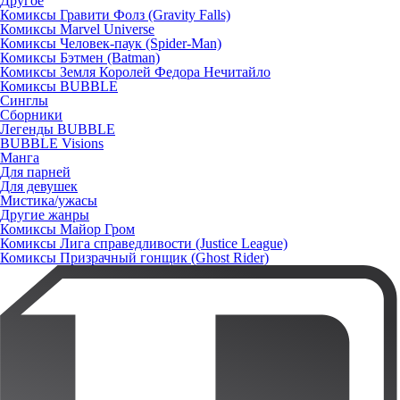
Другое
Комиксы Гравити Фолз (Gravity Falls)
Комиксы Marvel Universe
Комиксы Человек-паук (Spider-Man)
Комиксы Бэтмен (Batman)
Комиксы Земля Королей Федора Нечитайло
Комиксы BUBBLE
Синглы
Сборники
Легенды BUBBLE
BUBBLE Visions
Манга
Для парней
Для девушек
Мистика/ужасы
Другие жанры
Комиксы Майор Гром
Комиксы Лига справедливости (Justice League)
Комиксы Призрачный гонщик (Ghost Rider)