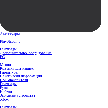
Аксессуары
PlayStation 5
Геймпады
Дополнительное оборудование
PC
Мыши
Коврики для мышек
Гарнитуры
Накопители информации
USB-накопители
Геймпады
Рули
Кабели
Зарядные устройства
Xbox
Геймпады