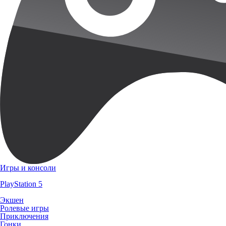
Игры и консоли
PlayStation 5
Экшен
Ролевые игры
Приключения
Гонки