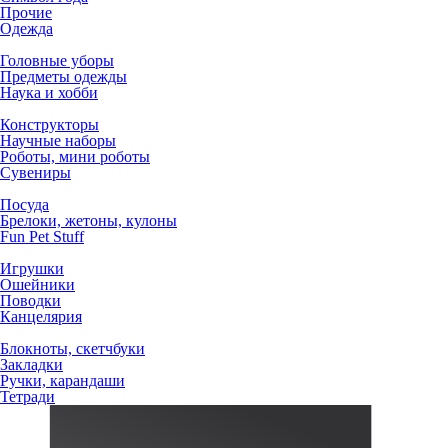
Прочие
Одежда
Головные уборы
Предметы одежды
Наука и хобби
Конструкторы
Научные наборы
Роботы, мини роботы
Сувениры
Посуда
Брелоки, жетоны, кулоны
Fun Pet Stuff
Игрушки
Ошейники
Поводки
Канцелярия
Блокноты, скетчбуки
Закладки
Ручки, карандаши
Тетради