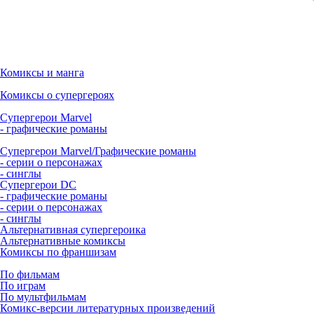
Комиксы и манга
Комиксы о супергероях
Супергерои Marvel
- графические романы
Супергерои Marvel/Графические романы
- серии о персонажах
- синглы
Супергерои DC
- графические романы
- серии о персонажах
- синглы
Альтернативная супергероика
Альтернативные комиксы
Комиксы по франшизам
По фильмам
По играм
По мультфильмам
Комикс-версии литературных произведений