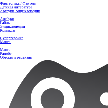
Фантастика / Фэнтези
Детская литература
Артбуки, энциклопедии
Артбуки
Гайды
Энциклопедии
Комиксы
Супергероика
Манга
Манга
Ранобэ
Обзоры и рецензии