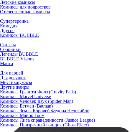
Детские комиксы
Комиксы для подростков
Отечественные комиксы
Супергероика
Комедия
Другое
Комиксы BUBBLE
Синглы
Сборники
Легенды BUBBLE
BUBBLE Visions
Манга
Для парней
Для девушек
Мистика/ужасы
Другие жанры
Комиксы Гравити Фолз (Gravity Falls)
Комиксы Marvel Universe
Комиксы Человек-паук (Spider-Man)
Комиксы Бэтмен (Batman)
Комиксы Земля Королей Федора Нечитайло
Комиксы Майор Гром
Комиксы Лига справедливости (Justice League)
Комиксы Призрачный гонщик (Ghost Rider)