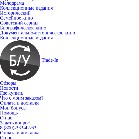
Мелодрама
Коллекционные издания
Исторический
Семейное кино
Советский сериал
Биографическое кино
Документально-историческое кино
Коллекционные издания
Trade-In
Обзоры
Новости
Где купить
Что с моим заказом?
Оплата и доставка
Мои бонусы
Помощь
О нас
Задать вопрос
8 (800)-333-42-63
Оплата и доставка
О нас