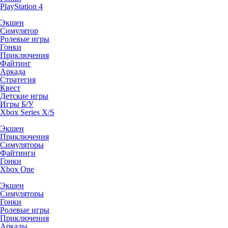
PlayStation 4
Экшен
Симулятор
Ролевые игры
Гонки
Приключения
Файтинг
Аркада
Стратегия
Квест
Детские игры
Игры Б/У
Xbox Series X/S
Экшен
Приключения
Симуляторы
Файтинги
Гонки
Xbox One
Экшен
Симуляторы
Гонки
Ролевые игры
Приключения
Аркады