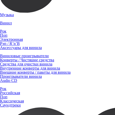
Музыка
Винил
Рок
Поп
Электронная
Рэп / R’n’B
Аксессуары для винила
Виниловые проигрыватели
Конверты / Чистящие средства
Средства для очистки винила
Внутренние конверты для винила
Внешние конверты / пакеты для винила
Проигрыватели винила
Audio CD
Рок
Российская
Поп
Классическая
Саундтреки