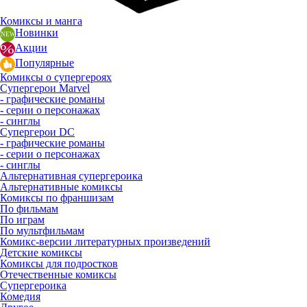
Комиксы и манга
Новинки
Акции
Популярные
Комиксы о супергероях
Супергерои Marvel
- графические романы
- серии о персонажах
- синглы
Супергерои DC
- графические романы
- серии о персонажах
- синглы
Альтернативная супергероика
Альтернативные комиксы
Комиксы по франшизам
По фильмам
По играм
По мультфильмам
Комикс-версии литературных произведений
Детские комиксы
Комиксы для подростков
Отечественные комиксы
Супергероика
Комедия