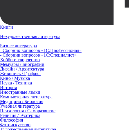
Книги
Нехудожественная литература
Бизнес литература
- Сборник вопросов «1С:Профессионал»
- Сборник вопросов «1С:Специалист»
Хобби и творчество
Мемуары / Биографии
Дизайн / Архитектура
Живопись / Графика
Кино / Музыка
Наука / Техника
История
Иностранные языки
Компьютерная литература
Медицина / Биология
Учебная литература
Психология / Саморазвитие
Религия / Эзотерика
Философия
Фотоискусство
Художественная литература