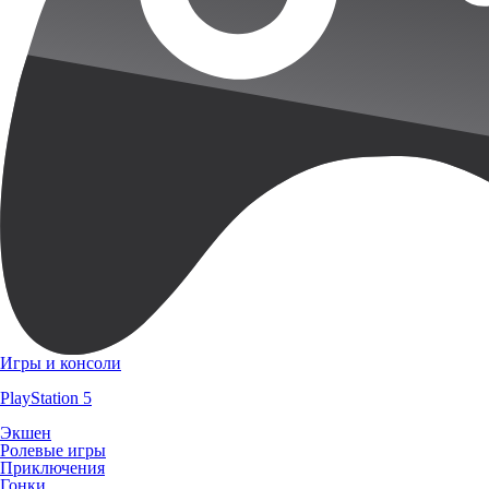
Игры и консоли
PlayStation 5
Экшен
Ролевые игры
Приключения
Гонки