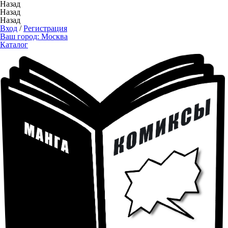
Назад
Назад
Назад
Вход
/
Регистрация
Ваш город:
Москва
Каталог