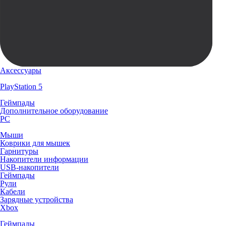
Аксессуары
PlayStation 5
Геймпады
Дополнительное оборудование
PC
Мыши
Коврики для мышек
Гарнитуры
Накопители информации
USB-накопители
Геймпады
Рули
Кабели
Зарядные устройства
Xbox
Геймпады