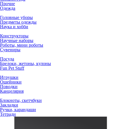
Прочие
Одежда
Головные уборы
Предметы одежды
Наука и хобби
Конструкторы
Научные наборы
Роботы, мини роботы
Сувениры
Посуда
Брелоки, жетоны, кулоны
Fun Pet Stuff
Игрушки
Ошейники
Поводки
Канцелярия
Блокноты, скетчбуки
Закладки
Ручки, карандаши
Тетради