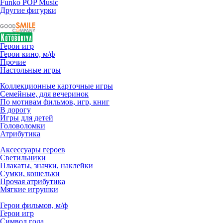
Funko POP Music
Другие фигурки
Герои игр
Герои кино, м/ф
Прочие
Настольные игры
Коллекционные карточные игры
Семейные, для вечеринок
По мотивам фильмов, игр, книг
В дорогу
Игры для детей
Головоломки
Атрибутика
Аксессуары героев
Светильники
Плакаты, значки, наклейки
Сумки, кошельки
Прочая атрибутика
Мягкие игрушки
Герои фильмов, м/ф
Герои игр
Символ года