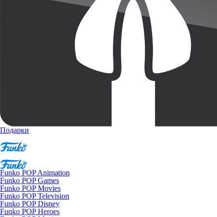
Подарки
Funko POP Animation
Funko POP Games
Funko POP Movies
Funko POP Television
Funko POP Disney
Funko POP Heroes