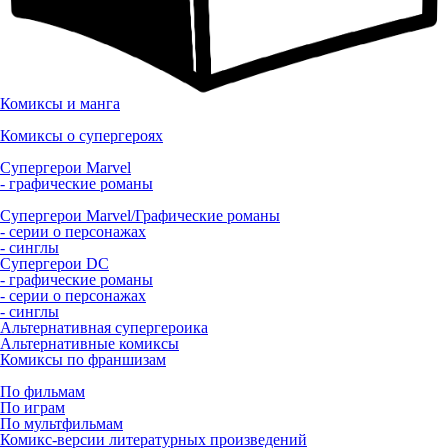
Комиксы и манга
Комиксы о супергероях
Супергерои Marvel
- графические романы
Супергерои Marvel/Графические романы
- серии о персонажах
- синглы
Супергерои DC
- графические романы
- серии о персонажах
- синглы
Альтернативная супергероика
Альтернативные комиксы
Комиксы по франшизам
По фильмам
По играм
По мультфильмам
Комикс-версии литературных произведений