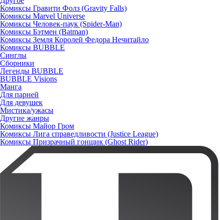
Другое
Комиксы Гравити Фолз (Gravity Falls)
Комиксы Marvel Universe
Комиксы Человек-паук (Spider-Man)
Комиксы Бэтмен (Batman)
Комиксы Земля Королей Федора Нечитайло
Комиксы BUBBLE
Синглы
Сборники
Легенды BUBBLE
BUBBLE Visions
Манга
Для парней
Для девушек
Мистика/ужасы
Другие жанры
Комиксы Майор Гром
Комиксы Лига справедливости (Justice League)
Комиксы Призрачный гонщик (Ghost Rider)