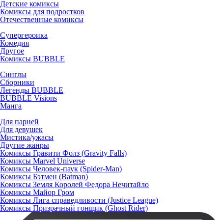
Детские комиксы
Комиксы для подростков
Отечественные комиксы
Супергероика
Комедия
Другое
Комиксы BUBBLE
Синглы
Сборники
Легенды BUBBLE
BUBBLE Visions
Манга
Для парней
Для девушек
Мистика/ужасы
Другие жанры
Комиксы Гравити Фолз (Gravity Falls)
Комиксы Marvel Universe
Комиксы Человек-паук (Spider-Man)
Комиксы Бэтмен (Batman)
Комиксы Земля Королей Федора Нечитайло
Комиксы Майор Гром
Комиксы Лига справедливости (Justice League)
Комиксы Призрачный гонщик (Ghost Rider)