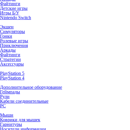
Файтинги
Детские игры
Игры Б/У
Nintendo Switch
Экшен
Симуляторы
Гонки
Ролевые игры
Приключения
Аркады
Файтинги
Стратегии
Аксессуары
PlayStation 5
PlayStation 4
Дополнительное оборудование
Геймпады
Рули
Кабели соединительные
PC
Мыши
Коврики для мышек
Гарнитуры
Носители информации