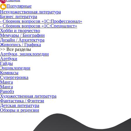
Популярные
Нехудожественная литература
Бизнес литература
- Сборник вопросов «1С:Профессионал»
- Сборник вопросов «1С:Специалист»
Хобби и творчество
Мемуары / Биографии
Дизайн / Архитектура
Живопись / Графика
>> Все разделы
Артбуки, энциклопедии
Артбуки
Гайды
Энциклопедии
Комиксы
Супергероика
Манга
Манга
Ранобэ
Художественная литература
Фантастика / Фэнтези
Детская литература
Обзоры и рецензии