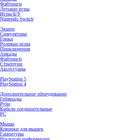
Файтинги
Детские игры
Игры Б/У
Nintendo Switch
Экшен
Симуляторы
Гонки
Ролевые игры
Приключения
Аркады
Файтинги
Стратегии
Аксессуары
PlayStation 5
PlayStation 4
Дополнительное оборудование
Геймпады
Рули
Кабели соединительные
PC
Мыши
Коврики для мышек
Гарнитуры
Носители информации