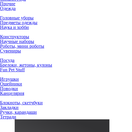
Прочие
Одежда
Головные уборы
Предметы одежды
Наука и хобби
Конструкторы
Научные наборы
Роботы, мини роботы
Сувениры
Посуда
Брелоки, жетоны, кулоны
Fun Pet Stuff
Игрушки
Ошейники
Поводки
Канцелярия
Блокноты, скетчбуки
Закладки
Ручки, карандаши
Тетради