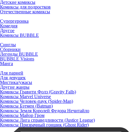
Детские комиксы
Комиксы для подростков
Отечественные комиксы
Супергероика
Комедия
Другое
Комиксы BUBBLE
Синглы
Сборники
Легенды BUBBLE
BUBBLE Visions
Манга
Для парней
Для девушек
Мистика/ужасы
Другие жанры
Комиксы Гравити Фолз (Gravity Falls)
Комиксы Marvel Universe
Комиксы Человек-паук (Spider-Man)
Комиксы Бэтмен (Batman)
Комиксы Земля Королей Федора Нечитайло
Комиксы Майор Гром
Комиксы Лига справедливости (Justice League)
Комиксы Призрачный гонщик (Ghost Rider)