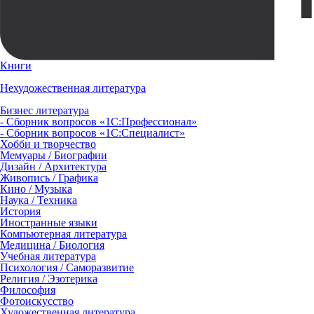
Книги
Нехудожественная литература
Бизнес литература
- Сборник вопросов «1С:Профессионал»
- Сборник вопросов «1С:Специалист»
Хобби и творчество
Мемуары / Биографии
Дизайн / Архитектура
Живопись / Графика
Кино / Музыка
Наука / Техника
История
Иностранные языки
Компьютерная литература
Медицина / Биология
Учебная литература
Психология / Саморазвитие
Религия / Эзотерика
Философия
Фотоискусство
Художественная литература