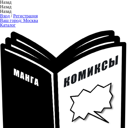
Назад
Назад
Назад
Вход
/
Регистрация
Ваш город:
Москва
Каталог