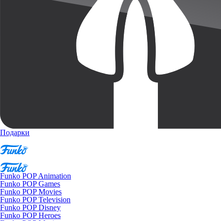
Подарки
Funko POP Animation
Funko POP Games
Funko POP Movies
Funko POP Television
Funko POP Disney
Funko POP Heroes