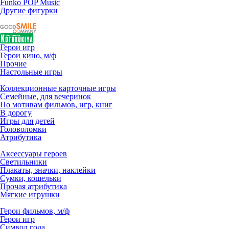
Funko POP Music
Другие фигурки
Герои игр
Герои кино, м/ф
Прочие
Настольные игры
Коллекционные карточные игры
Семейные, для вечеринок
По мотивам фильмов, игр, книг
В дорогу
Игры для детей
Головоломки
Атрибутика
Аксессуары героев
Светильники
Плакаты, значки, наклейки
Сумки, кошельки
Прочая атрибутика
Мягкие игрушки
Герои фильмов, м/ф
Герои игр
Символ года