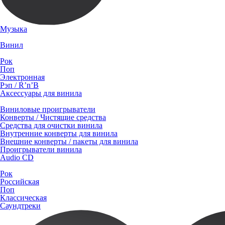
Музыка
Винил
Рок
Поп
Электронная
Рэп / R’n’B
Аксессуары для винила
Виниловые проигрыватели
Конверты / Чистящие средства
Средства для очистки винила
Внутренние конверты для винила
Внешние конверты / пакеты для винила
Проигрыватели винила
Audio CD
Рок
Российская
Поп
Классическая
Саундтреки