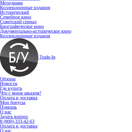
Мелодрама
Коллекционные издания
Исторический
Семейное кино
Советский сериал
Биографическое кино
Документально-историческое кино
Коллекционные издания
Trade-In
Обзоры
Новости
Где купить
Что с моим заказом?
Оплата и доставка
Мои бонусы
Помощь
О нас
Задать вопрос
8 (800)-333-42-63
Оплата и доставка
О нас