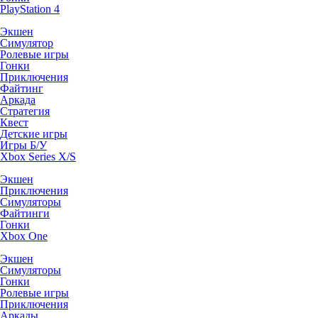
PlayStation 4
Экшен
Симулятор
Ролевые игры
Гонки
Приключения
Файтинг
Аркада
Стратегия
Квест
Детские игры
Игры Б/У
Xbox Series X/S
Экшен
Приключения
Симуляторы
Файтинги
Гонки
Xbox One
Экшен
Симуляторы
Гонки
Ролевые игры
Приключения
Аркады