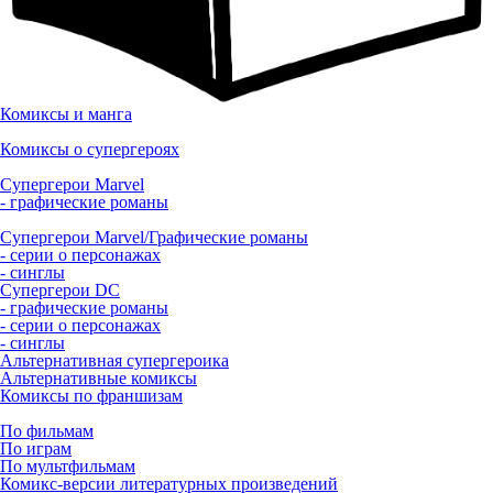
Комиксы и манга
Комиксы о супергероях
Супергерои Marvel
- графические романы
Супергерои Marvel/Графические романы
- серии о персонажах
- синглы
Супергерои DC
- графические романы
- серии о персонажах
- синглы
Альтернативная супергероика
Альтернативные комиксы
Комиксы по франшизам
По фильмам
По играм
По мультфильмам
Комикс-версии литературных произведений