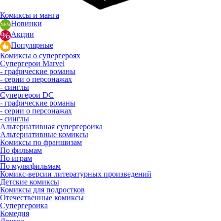
Комиксы и манга
Новинки
Акции
Популярные
Комиксы о супергероях
Супергерои Marvel
- графические романы
- серии о персонажах
- синглы
Супергерои DC
- графические романы
- серии о персонажах
- синглы
Альтернативная супергероика
Альтернативные комиксы
Комиксы по франшизам
По фильмам
По играм
По мультфильмам
Комикс-версии литературных произведений
Детские комиксы
Комиксы для подростков
Отечественные комиксы
Супергероика
Комедия