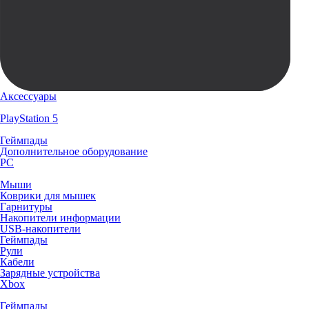
Аксессуары
PlayStation 5
Геймпады
Дополнительное оборудование
PC
Мыши
Коврики для мышек
Гарнитуры
Накопители информации
USB-накопители
Геймпады
Рули
Кабели
Зарядные устройства
Xbox
Геймпады