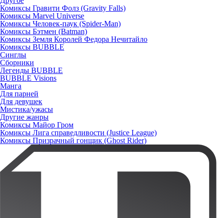
Другое
Комиксы Гравити Фолз (Gravity Falls)
Комиксы Marvel Universe
Комиксы Человек-паук (Spider-Man)
Комиксы Бэтмен (Batman)
Комиксы Земля Королей Федора Нечитайло
Комиксы BUBBLE
Синглы
Сборники
Легенды BUBBLE
BUBBLE Visions
Манга
Для парней
Для девушек
Мистика/ужасы
Другие жанры
Комиксы Майор Гром
Комиксы Лига справедливости (Justice League)
Комиксы Призрачный гонщик (Ghost Rider)