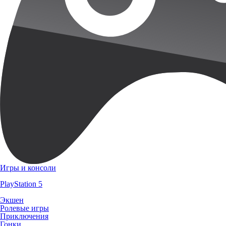
Игры и консоли
PlayStation 5
Экшен
Ролевые игры
Приключения
Гонки