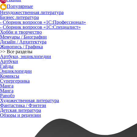
Популярные
Нехудожественная литература
Бизнес литература
- Сборник вопросов «1С:Профессионал»
- Сборник вопросов «1С:Специалист»
Хобби и творчество
Мемуары / Биографии
Дизайн / Архитектура
Живопись / Графика
>> Все разделы
Артбуки, энциклопедии
Артбуки
Гайды
Энциклопедии
Комиксы
Супергероика
Манга
Манга
Ранобэ
Художественная литература
Фантастика / Фэнтези
Детская литература
Обзоры и рецензии