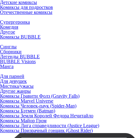
Детские комиксы
Комиксы для подростков
Отечественные комиксы
Супергероика
Комедия
Другое
Комиксы BUBBLE
Синглы
Сборники
Легенды BUBBLE
BUBBLE Visions
Манга
Для парней
Для девушек
Мистика/ужасы
Другие жанры
Комиксы Гравити Фолз (Gravity Falls)
Комиксы Marvel Universe
Комиксы Человек-паук (Spider-Man)
Комиксы Бэтмен (Batman)
Комиксы Земля Королей Федора Нечитайло
Комиксы Майор Гром
Комиксы Лига справедливости (Justice League)
Комиксы Призрачный гонщик (Ghost Rider)