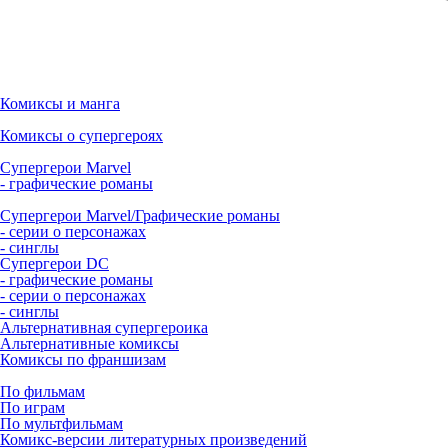
Комиксы и манга
Комиксы о супергероях
Супергерои Marvel
- графические романы
Супергерои Marvel/Графические романы
- серии о персонажах
- синглы
Супергерои DC
- графические романы
- серии о персонажах
- синглы
Альтернативная супергероика
Альтернативные комиксы
Комиксы по франшизам
По фильмам
По играм
По мультфильмам
Комикс-версии литературных произведений