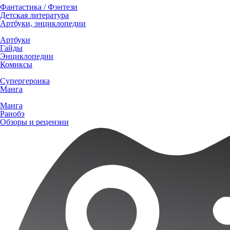
Фантастика / Фэнтези
Детская литература
Артбуки, энциклопедии
Артбуки
Гайды
Энциклопедии
Комиксы
Супергероика
Манга
Манга
Ранобэ
Обзоры и рецензии