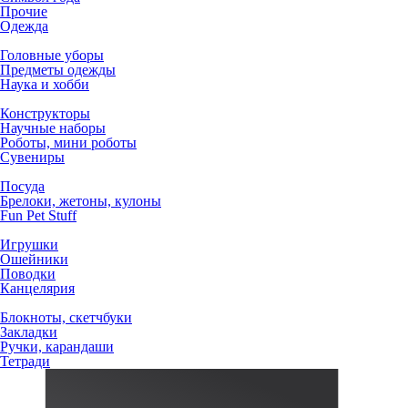
Прочие
Одежда
Головные уборы
Предметы одежды
Наука и хобби
Конструкторы
Научные наборы
Роботы, мини роботы
Сувениры
Посуда
Брелоки, жетоны, кулоны
Fun Pet Stuff
Игрушки
Ошейники
Поводки
Канцелярия
Блокноты, скетчбуки
Закладки
Ручки, карандаши
Тетради