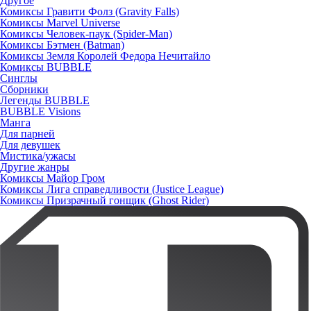
Другое
Комиксы Гравити Фолз (Gravity Falls)
Комиксы Marvel Universe
Комиксы Человек-паук (Spider-Man)
Комиксы Бэтмен (Batman)
Комиксы Земля Королей Федора Нечитайло
Комиксы BUBBLE
Синглы
Сборники
Легенды BUBBLE
BUBBLE Visions
Манга
Для парней
Для девушек
Мистика/ужасы
Другие жанры
Комиксы Майор Гром
Комиксы Лига справедливости (Justice League)
Комиксы Призрачный гонщик (Ghost Rider)