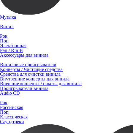
Музыка
Винил
Рок
Поп
Электронная
Рэп / R’n’B
Аксессуары для винила
Виниловые проигрыватели
Конверты / Чистящие средства
Средства для очистки винила
Внутренние конверты для винила
Внешние конверты / пакеты для винила
Проигрыватели винила
Audio CD
Рок
Российская
Поп
Классическая
Саундтреки