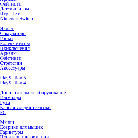
Файтинги
Детские игры
Игры Б/У
Nintendo Switch
Экшен
Симуляторы
Гонки
Ролевые игры
Приключения
Аркады
Файтинги
Стратегии
Аксессуары
PlayStation 5
PlayStation 4
Дополнительное оборудование
Геймпады
Рули
Кабели соединительные
PC
Мыши
Коврики для мышек
Гарнитуры
Носители информации