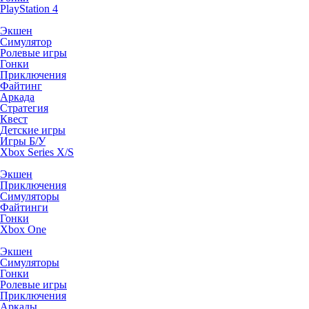
PlayStation 4
Экшен
Симулятор
Ролевые игры
Гонки
Приключения
Файтинг
Аркада
Стратегия
Квест
Детские игры
Игры Б/У
Xbox Series X/S
Экшен
Приключения
Симуляторы
Файтинги
Гонки
Xbox One
Экшен
Симуляторы
Гонки
Ролевые игры
Приключения
Аркады