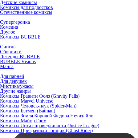
Детские комиксы
Комиксы для подростков
Отечественные комиксы
Супергероика
Комедия
Другое
Комиксы BUBBLE
Синглы
Сборники
Легенды BUBBLE
BUBBLE Visions
Манга
Для парней
Для девушек
Мистика/ужасы
Другие жанры
Комиксы Гравити Фолз (Gravity Falls)
Комиксы Marvel Universe
Комиксы Человек-паук (Spider-Man)
Комиксы Бэтмен (Batman)
Комиксы Земля Королей Федора Нечитайло
Комиксы Майор Гром
Комиксы Лига справедливости (Justice League)
Комиксы Призрачный гонщик (Ghost Rider)