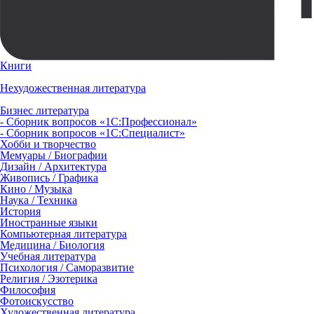
Книги
Нехудожественная литература
Бизнес литература
- Сборник вопросов «1С:Профессионал»
- Сборник вопросов «1С:Специалист»
Хобби и творчество
Мемуары / Биографии
Дизайн / Архитектура
Живопись / Графика
Кино / Музыка
Наука / Техника
История
Иностранные языки
Компьютерная литература
Медицина / Биология
Учебная литература
Психология / Саморазвитие
Религия / Эзотерика
Философия
Фотоискусство
Художественная литература