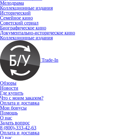
Мелодрама
Коллекционные издания
Исторический
Семейное кино
Советский сериал
Биографическое кино
Документально-историческое кино
Коллекционные издания
Trade-In
Обзоры
Новости
Где купить
Что с моим заказом?
Оплата и доставка
Мои бонусы
Помощь
О нас
Задать вопрос
8 (800)-333-42-63
Оплата и доставка
О нас