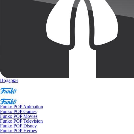
Подарки
Funko POP Animation
Funko POP Games
Funko POP Movies
Funko POP Television
Funko POP Disney
Funko POP Heroes