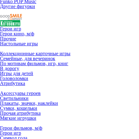
Funko POP Music
Другие фигурки
Герои игр
Герои кино, м/ф
Прочие
Настольные игры
Коллекционные карточные игры
Семейные, для вечеринок
По мотивам фильмов, игр, книг
В дорогу
Игры для детей
Головоломки
Атрибутика
Аксессуары героев
Светильники
Плакаты, значки, наклейки
Сумки, кошельки
Прочая атрибутика
Мягкие игрушки
Герои фильмов, м/ф
Герои игр
Символ года