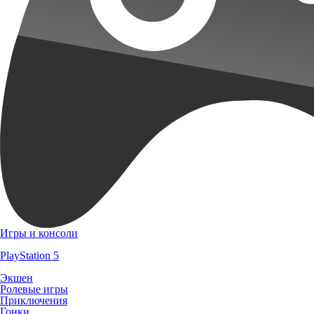
Игры и консоли
PlayStation 5
Экшен
Ролевые игры
Приключения
Гонки