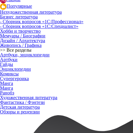
Популярные
Нехудожественная литература
Бизнес литература
- Сборник вопросов «1С:Профессионал»
- Сборник вопросов «1С:Специалист»
Хобби и творчество
Мемуары / Биографии
Дизайн / Архитектура
Живопись / Графика
>> Все разделы
Артбуки, энциклопедии
Артбуки
Гайды
Энциклопедии
Комиксы
Супергероика
Манга
Манга
Ранобэ
Художественная литература
Фантастика / Фэнтези
Детская литература
Обзоры и рецензии