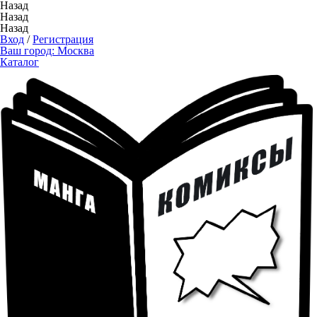
Назад
Назад
Назад
Вход
/
Регистрация
Ваш город:
Москва
Каталог