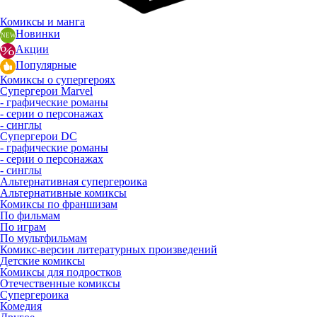
Комиксы и манга
Новинки
Акции
Популярные
Комиксы о супергероях
Супергерои Marvel
- графические романы
- серии о персонажах
- синглы
Супергерои DC
- графические романы
- серии о персонажах
- синглы
Альтернативная супергероика
Альтернативные комиксы
Комиксы по франшизам
По фильмам
По играм
По мультфильмам
Комикс-версии литературных произведений
Детские комиксы
Комиксы для подростков
Отечественные комиксы
Супергероика
Комедия