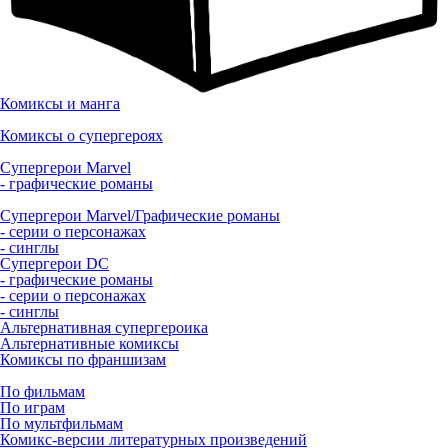
Комиксы и манга
Комиксы о супергероях
Супергерои Marvel
- графические романы
Супергерои Marvel/Графические романы
- серии о персонажах
- синглы
Супергерои DC
- графические романы
- серии о персонажах
- синглы
Альтернативная супергероика
Альтернативные комиксы
Комиксы по франшизам
По фильмам
По играм
По мультфильмам
Комикс-версии литературных произведений