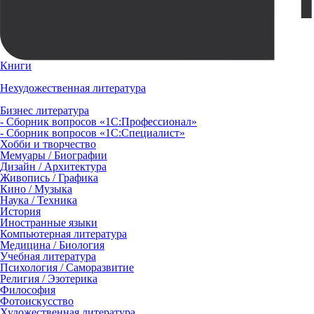
Книги
Нехудожественная литература
Бизнес литература
- Сборник вопросов «1С:Профессионал»
- Сборник вопросов «1С:Специалист»
Хобби и творчество
Мемуары / Биографии
Дизайн / Архитектура
Живопись / Графика
Кино / Музыка
Наука / Техника
История
Иностранные языки
Компьютерная литература
Медицина / Биология
Учебная литература
Психология / Саморазвитие
Религия / Эзотерика
Философия
Фотоискусство
Художественная литература