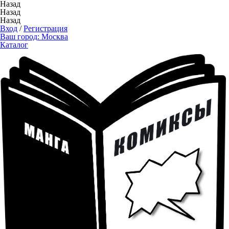
Назад
Назад
Назад
Вход
/
Регистрация
Ваш город:
Москва
Каталог