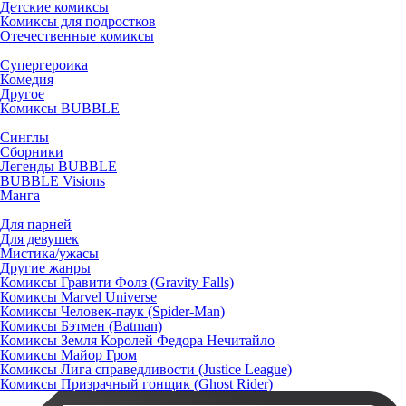
Детские комиксы
Комиксы для подростков
Отечественные комиксы
Супергероика
Комедия
Другое
Комиксы BUBBLE
Синглы
Сборники
Легенды BUBBLE
BUBBLE Visions
Манга
Для парней
Для девушек
Мистика/ужасы
Другие жанры
Комиксы Гравити Фолз (Gravity Falls)
Комиксы Marvel Universe
Комиксы Человек-паук (Spider-Man)
Комиксы Бэтмен (Batman)
Комиксы Земля Королей Федора Нечитайло
Комиксы Майор Гром
Комиксы Лига справедливости (Justice League)
Комиксы Призрачный гонщик (Ghost Rider)