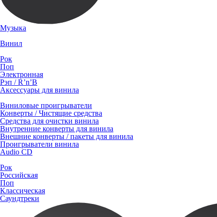
Музыка
Винил
Рок
Поп
Электронная
Рэп / R’n’B
Аксессуары для винила
Виниловые проигрыватели
Конверты / Чистящие средства
Средства для очистки винила
Внутренние конверты для винила
Внешние конверты / пакеты для винила
Проигрыватели винила
Audio CD
Рок
Российская
Поп
Классическая
Саундтреки