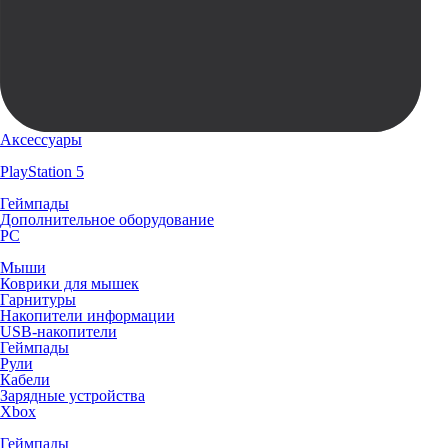
Аксессуары
PlayStation 5
Геймпады
Дополнительное оборудование
PC
Мыши
Коврики для мышек
Гарнитуры
Накопители информации
USB-накопители
Геймпады
Рули
Кабели
Зарядные устройства
Xbox
Геймпады