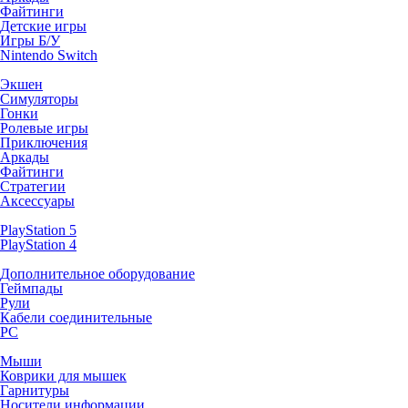
Файтинги
Детские игры
Игры Б/У
Nintendo Switch
Экшен
Симуляторы
Гонки
Ролевые игры
Приключения
Аркады
Файтинги
Стратегии
Аксессуары
PlayStation 5
PlayStation 4
Дополнительное оборудование
Геймпады
Рули
Кабели соединительные
PC
Мыши
Коврики для мышек
Гарнитуры
Носители информации