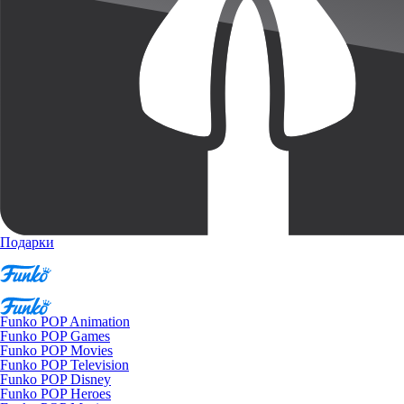
Подарки
Funko POP Animation
Funko POP Games
Funko POP Movies
Funko POP Television
Funko POP Disney
Funko POP Heroes