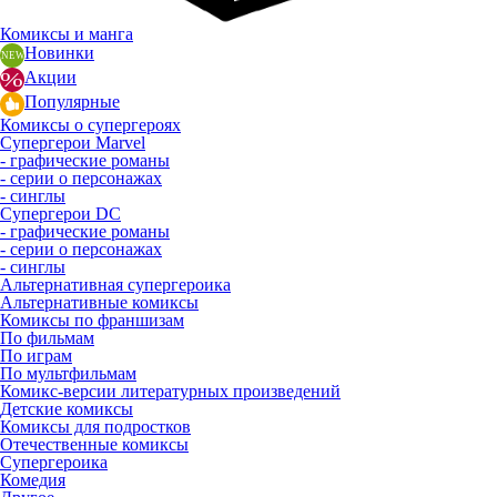
Комиксы и манга
Новинки
Акции
Популярные
Комиксы о супергероях
Супергерои Marvel
- графические романы
- серии о персонажах
- синглы
Супергерои DC
- графические романы
- серии о персонажах
- синглы
Альтернативная супергероика
Альтернативные комиксы
Комиксы по франшизам
По фильмам
По играм
По мультфильмам
Комикс-версии литературных произведений
Детские комиксы
Комиксы для подростков
Отечественные комиксы
Супергероика
Комедия