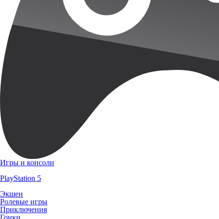
Игры и консоли
PlayStation 5
Экшен
Ролевые игры
Приключения
Гонки