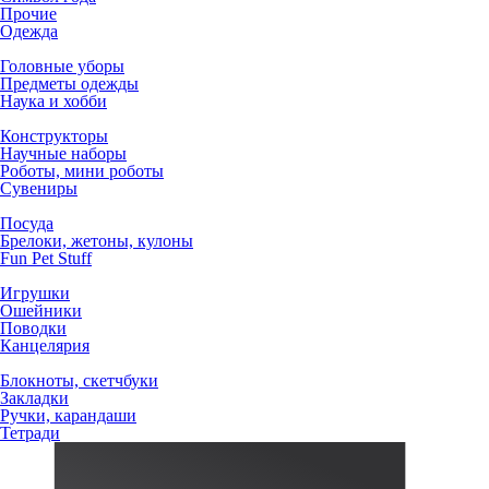
Прочие
Одежда
Головные уборы
Предметы одежды
Наука и хобби
Конструкторы
Научные наборы
Роботы, мини роботы
Сувениры
Посуда
Брелоки, жетоны, кулоны
Fun Pet Stuff
Игрушки
Ошейники
Поводки
Канцелярия
Блокноты, скетчбуки
Закладки
Ручки, карандаши
Тетради