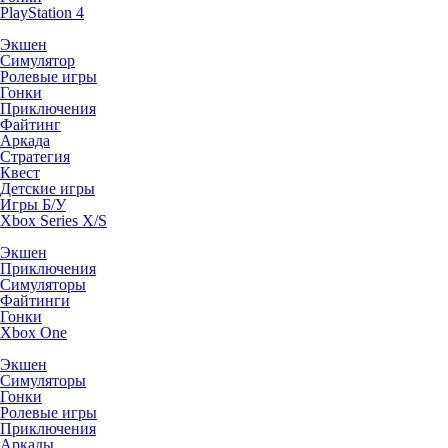
PlayStation 4
Экшен
Симулятор
Ролевые игры
Гонки
Приключения
Файтинг
Аркада
Стратегия
Квест
Детские игры
Игры Б/У
Xbox Series X/S
Экшен
Приключения
Симуляторы
Файтинги
Гонки
Xbox One
Экшен
Симуляторы
Гонки
Ролевые игры
Приключения
Аркады