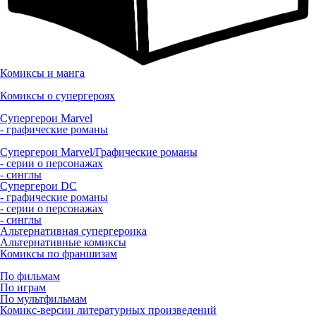
Комиксы и манга
Комиксы о супергероях
Супергерои Marvel
- графические романы
Супергерои Marvel/Графические романы
- серии о персонажах
- синглы
Супергерои DC
- графические романы
- серии о персонажах
- синглы
Альтернативная супергероика
Альтернативные комиксы
Комиксы по франшизам
По фильмам
По играм
По мультфильмам
Комикс-версии литературных произведений