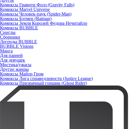
Другое
Комиксы Гравити Фолз (Gravity Falls)
Комиксы Marvel Universe
Комиксы Человек-паук (Spider-Man)
Комиксы Бэтмен (Batman)
Комиксы Земля Королей Федора Нечитайло
Комиксы BUBBLE
Синглы
Сборники
Легенды BUBBLE
BUBBLE Visions
Манга
Для парней
Для девушек
Мистика/ужасы
Другие жанры
Комиксы Майор Гром
Комиксы Лига справедливости (Justice League)
Комиксы Призрачный гонщик (Ghost Rider)