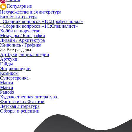
Популярные
Нехудожественная литература
Бизнес литература
- Сборник вопросов «1С:Профессионал»
- Сборник вопросов «1С:Специалист»
Хобби и творчество
Мемуары / Биографии
Дизайн / Архитектура
Живопись / Графика
>> Все разделы
Артбуки, энциклопедии
Артбуки
Гайды
Энциклопедии
Комиксы
Супергероика
Манга
Манга
Ранобэ
Художественная литература
Фантастика / Фэнтези
Детская литература
Обзоры и рецензии