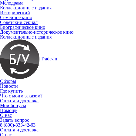
Мелодрама
Коллекционные издания
Исторический
Семейное кино
Советский сериал
Биографическое кино
Документально-историческое кино
Коллекционные издания
Trade-In
Обзоры
Новости
Где купить
Что с моим заказом?
Оплата и доставка
Мои бонусы
Помощь
О нас
Задать вопрос
8 (800)-333-42-63
Оплата и доставка
О нас