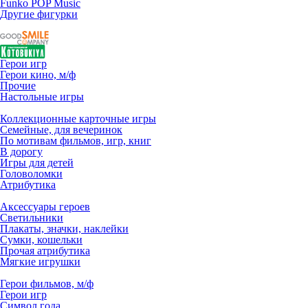
Funko POP Music
Другие фигурки
Герои игр
Герои кино, м/ф
Прочие
Настольные игры
Коллекционные карточные игры
Семейные, для вечеринок
По мотивам фильмов, игр, книг
В дорогу
Игры для детей
Головоломки
Атрибутика
Аксессуары героев
Светильники
Плакаты, значки, наклейки
Сумки, кошельки
Прочая атрибутика
Мягкие игрушки
Герои фильмов, м/ф
Герои игр
Символ года