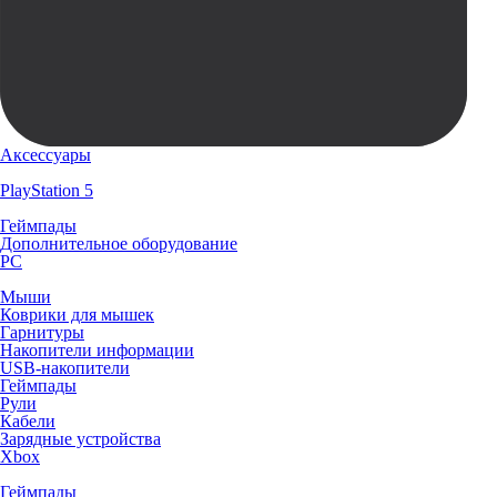
Аксессуары
PlayStation 5
Геймпады
Дополнительное оборудование
PC
Мыши
Коврики для мышек
Гарнитуры
Накопители информации
USB-накопители
Геймпады
Рули
Кабели
Зарядные устройства
Xbox
Геймпады