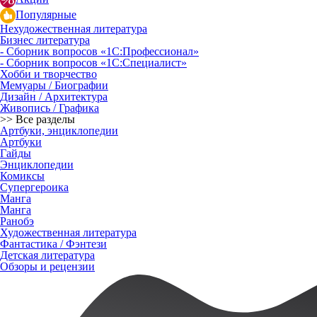
Популярные
Нехудожественная литература
Бизнес литература
- Сборник вопросов «1С:Профессионал»
- Сборник вопросов «1С:Специалист»
Хобби и творчество
Мемуары / Биографии
Дизайн / Архитектура
Живопись / Графика
>> Все разделы
Артбуки, энциклопедии
Артбуки
Гайды
Энциклопедии
Комиксы
Супергероика
Манга
Манга
Ранобэ
Художественная литература
Фантастика / Фэнтези
Детская литература
Обзоры и рецензии