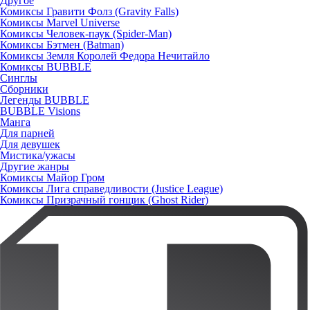
Другое
Комиксы Гравити Фолз (Gravity Falls)
Комиксы Marvel Universe
Комиксы Человек-паук (Spider-Man)
Комиксы Бэтмен (Batman)
Комиксы Земля Королей Федора Нечитайло
Комиксы BUBBLE
Синглы
Сборники
Легенды BUBBLE
BUBBLE Visions
Манга
Для парней
Для девушек
Мистика/ужасы
Другие жанры
Комиксы Майор Гром
Комиксы Лига справедливости (Justice League)
Комиксы Призрачный гонщик (Ghost Rider)