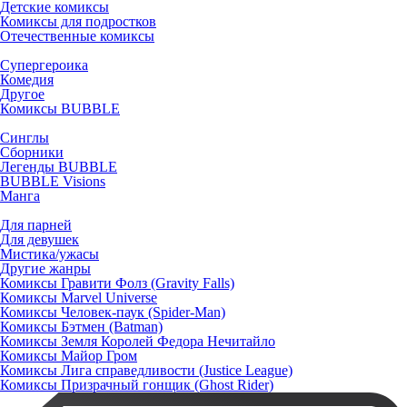
Детские комиксы
Комиксы для подростков
Отечественные комиксы
Супергероика
Комедия
Другое
Комиксы BUBBLE
Синглы
Сборники
Легенды BUBBLE
BUBBLE Visions
Манга
Для парней
Для девушек
Мистика/ужасы
Другие жанры
Комиксы Гравити Фолз (Gravity Falls)
Комиксы Marvel Universe
Комиксы Человек-паук (Spider-Man)
Комиксы Бэтмен (Batman)
Комиксы Земля Королей Федора Нечитайло
Комиксы Майор Гром
Комиксы Лига справедливости (Justice League)
Комиксы Призрачный гонщик (Ghost Rider)