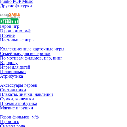
Funko POP Music
Другие фигурки
Герои игр
Герои кино, м/ф
Прочие
Настольные игры
Коллекционные карточные игры
Семейные, для вечеринок
По мотивам фильмов, игр, книг
В дорогу
Игры для детей
Головоломки
Атрибутика
Аксессуары героев
Светильники
Плакаты, значки, наклейки
Сумки, кошельки
Прочая атрибутика
Мягкие игрушки
Герои фильмов, м/ф
Герои игр
Символ года