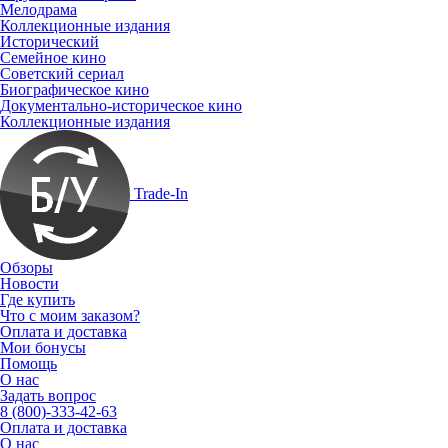
Мелодрама
Коллекционные издания
Исторический
Семейное кино
Советский сериал
Биографическое кино
Документально-историческое кино
Коллекционные издания
Trade-In
Обзоры
Новости
Где купить
Что с моим заказом?
Оплата и доставка
Мои бонусы
Помощь
О нас
Задать вопрос
8 (800)-333-42-63
Оплата и доставка
О нас