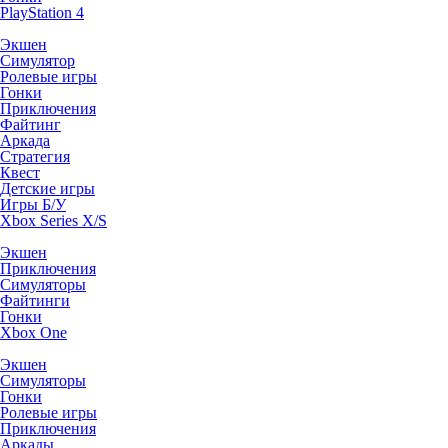
PlayStation 4
Экшен
Симулятор
Ролевые игры
Гонки
Приключения
Файтинг
Аркада
Стратегия
Квест
Детские игры
Игры Б/У
Xbox Series X/S
Экшен
Приключения
Симуляторы
Файтинги
Гонки
Xbox One
Экшен
Симуляторы
Гонки
Ролевые игры
Приключения
Аркады