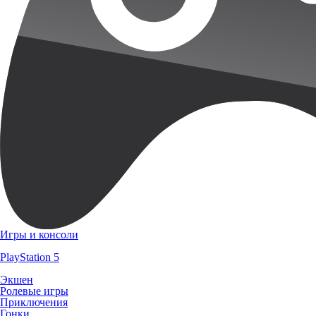
Игры и консоли
PlayStation 5
Экшен
Ролевые игры
Приключения
Гонки