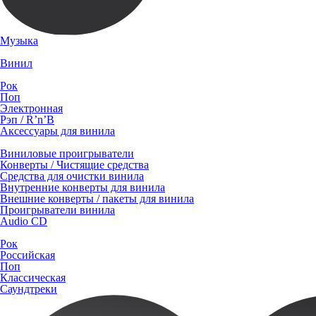
Музыка
Винил
Рок
Поп
Электронная
Рэп / R’n’B
Аксессуары для винила
Виниловые проигрыватели
Конверты / Чистящие средства
Средства для очистки винила
Внутренние конверты для винила
Внешние конверты / пакеты для винила
Проигрыватели винила
Audio CD
Рок
Российская
Поп
Классическая
Саундтреки