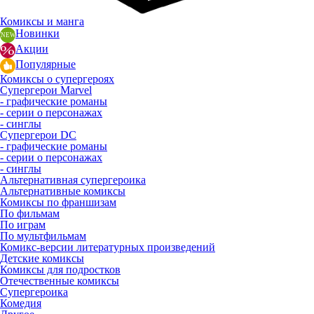
Комиксы и манга
Новинки
Акции
Популярные
Комиксы о супергероях
Супергерои Marvel
- графические романы
- серии о персонажах
- синглы
Супергерои DC
- графические романы
- серии о персонажах
- синглы
Альтернативная супергероика
Альтернативные комиксы
Комиксы по франшизам
По фильмам
По играм
По мультфильмам
Комикс-версии литературных произведений
Детские комиксы
Комиксы для подростков
Отечественные комиксы
Супергероика
Комедия