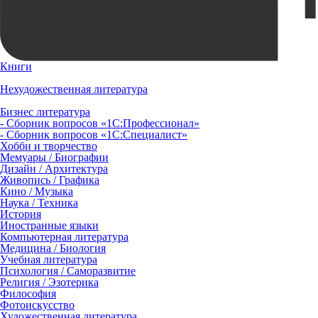
Книги
Нехудожественная литература
Бизнес литература
- Сборник вопросов «1С:Профессионал»
- Сборник вопросов «1С:Специалист»
Хобби и творчество
Мемуары / Биографии
Дизайн / Архитектура
Живопись / Графика
Кино / Музыка
Наука / Техника
История
Иностранные языки
Компьютерная литература
Медицина / Биология
Учебная литература
Психология / Саморазвитие
Религия / Эзотерика
Философия
Фотоискусство
Художественная литература