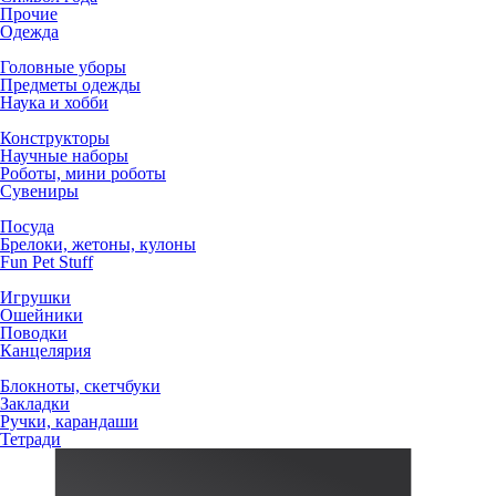
Прочие
Одежда
Головные уборы
Предметы одежды
Наука и хобби
Конструкторы
Научные наборы
Роботы, мини роботы
Сувениры
Посуда
Брелоки, жетоны, кулоны
Fun Pet Stuff
Игрушки
Ошейники
Поводки
Канцелярия
Блокноты, скетчбуки
Закладки
Ручки, карандаши
Тетради