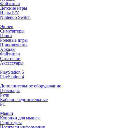
Файтинги
Детские игры
Игры Б/У
Nintendo Switch
Экшен
Симуляторы
Гонки
Ролевые игры
Приключения
Аркады
Файтинги
Стратегии
Аксессуары
PlayStation 5
PlayStation 4
Дополнительное оборудование
Геймпады
Рули
Кабели соединительные
PC
Мыши
Коврики для мышек
Гарнитуры
Носители информации