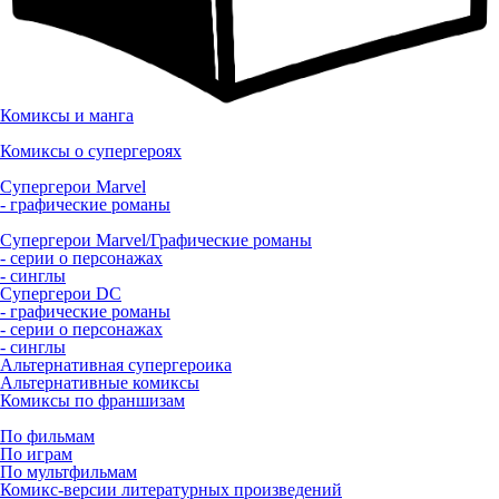
Комиксы и манга
Комиксы о супергероях
Супергерои Marvel
- графические романы
Супергерои Marvel/Графические романы
- серии о персонажах
- синглы
Супергерои DC
- графические романы
- серии о персонажах
- синглы
Альтернативная супергероика
Альтернативные комиксы
Комиксы по франшизам
По фильмам
По играм
По мультфильмам
Комикс-версии литературных произведений