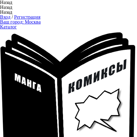
Назад
Назад
Назад
Вход
/
Регистрация
Ваш город:
Москва
Каталог