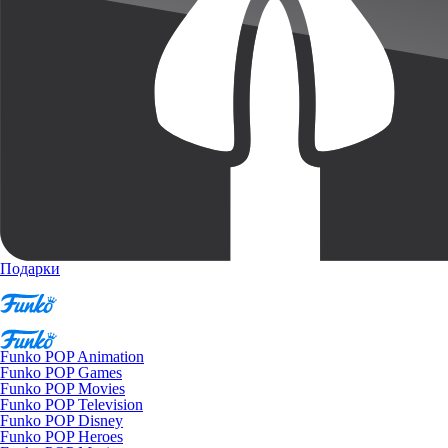
Подарки
Funko POP Animation
Funko POP Games
Funko POP Movies
Funko POP Television
Funko POP Disney
Funko POP Heroes